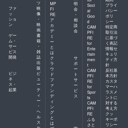
ツ
MP
明
プライ
Soci
ファ
映
FI
会
バシー
al
ッ
像
RE
・
ポリ
Goo
ショ
・
ア
相
シー
d
ン
映
カ
談
特定商
CAM
画
デ
会
取引法
PFI
ゲー
書
ミ
に基づ
RE
ム・
籍
ー
く表記
for
サー
・
と
情報セ
Ente
ビス
雑
は
キュリ
rtain
開発
誌
ク
サ
ティ方
men
出
ラ
ポ
針
t
版
ウ
ー
反社基
CAM
ビジ
ビ
ド
ト
本方針
PFI
ネ
ュ
フ
サ
カスタ
RE
ス・
ー
ァ
ー
マーハ
for
起業
テ
ン
ビ
ラスメ
Spor
ィ
デ
ス
ントに
ts
ー
ィ
対する
CAM
・
ン
考え方
PFI
ヘ
グ
クッ
RE
ル
と
キーポ
ふる
ス
は
リシー
さと
ケ