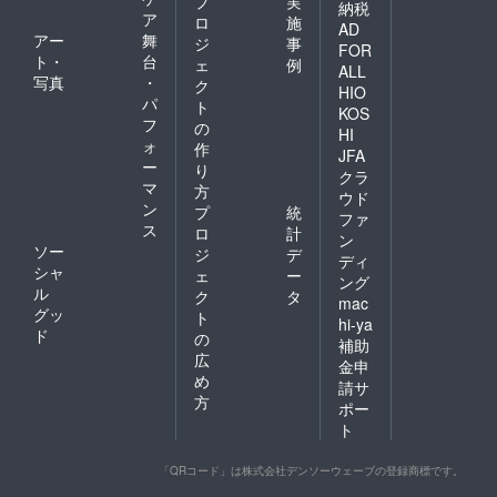
プ
実
納税
ア
ロ
施
AD
アー
舞
ジ
事
FOR
ト・
台
ェ
例
ALL
写真
・
ク
HIO
パ
ト
KOS
フ
の
HI
ォ
作
JFA
ー
り
クラ
マ
方
ウド
ン
プ
統
ファ
ス
ロ
計
ン
ソー
ジ
デ
ディ
シャ
ェ
ー
ング
ル
ク
タ
mac
グッ
ト
hi-ya
ド
の
補助
広
金申
め
請サ
方
ポー
ト
「QRコード」は株式会社デンソーウェーブの登録商標です。