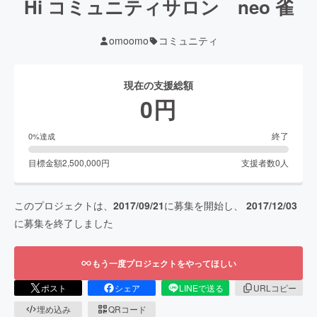
Hi コミュニティサロン neo 雀
omoomo
コミュニティ
現在の支援総額
0
円
終了
0
%達成
目標金額
2,500,000
円
支援者数
0
人
このプロジェクトは、
2017/09/21
に募集を開始し、
2017/12/03
に募集を終了しました
もう一度プロジェクトをやってほしい
ポスト
シェア
LINEで送る
URLコピー
埋め込み
QRコード