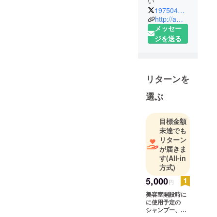
い
19750416omo
http://ameblo.jp/19750416omo/entry-12276795860.html
メッセー
ジを送る
リターンを
選ぶ
目標金額
未達でも
リターン
が届きま
す
(All-in
方式)
5,000
円
美容室開設時に
に使用予定の
シャンプー、ト