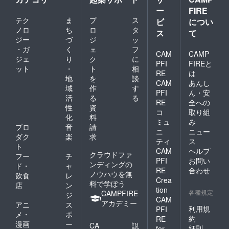
ー
FIRE
テク
ま
プ
ス
ビ
につい
ノロ
ち
ロ
タ
ス
て
ジー
づ
ジ
ッ
・ガ
く
ェ
フ
CAM
CAMP
ジェ
り
ク
に
PFI
FIREと
ット
・
ト
相
RE
は
地
を
談
CAM
あんし
域
作
す
PFI
ん・安
活
る
る
RE
全への
性
資
コ
取り組
化
料
ミュ
み
プロ
音
請
ニ
ニュー
ダク
楽
求
ティ
ス
ト
CAM
ヘルプ
クラウドファ
フー
チ
PFI
お問い
ンディングの
ド・
ャ
RE
合わせ
ノウハウを無
飲食
レ
Crea
料で学ぼう
店
ン
tion
各種規定
CAMPFIRE
ジ
CAM
アカデミー
アニ
ス
利用規
PFI
メ・
ポ
約
RE
漫画
ー
CA
説
細則
for