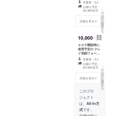
リートメントの
支援者：0人
ミニサイズトラ
お届け予定：
ベルセット オー
こ
2018年02月
の
ルマイティーな
リ
タ
対応ですので、
ー
ン
安心して使って
詳細を見る
を
選
下さい
択
す
る
10,000
円
エステ開設時に
使用予定の クレ
イ洗顔フォーム
と飲む点滴とも
支援者：0人
言われる地元名
お届け予定：
産品を お送りさ
こ
2018年02月
の
せていただきま
リ
タ
す。 メールにて
ー
ン
ご住所よろしく
詳細を見る
を
選
お願いいたしま
択
す
す。
る
このプロ
ジェクト
は、
All-In方
式
です。
目標金額に