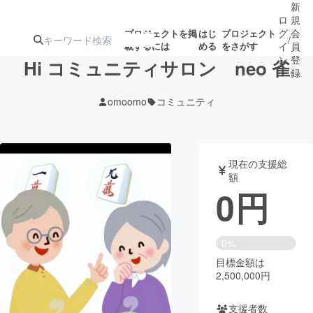
新
ロ
規
グ
会
プロジェクトを掲
はじ
プロジェクト
/
載するには
める
をさがす
イ
員
ン
登
Hi コミュニティサロン neo 雀
録
omoomo
コミュニティ
人気のプロ
注目のリ
注目の新着プロ
募集終了が近いプ
もうすぐ公開
ジェクト
ターン
ジェクト
ロジェクト
されます
現在の支援総
額
アート・写真
音楽
0
円
テクノロジー・ガジェット
ゲーム・サ
0%
目標金額は
映像・映画
書籍・雑誌
2,500,000円
ビジネス・起業
チャレンジ
支援者数