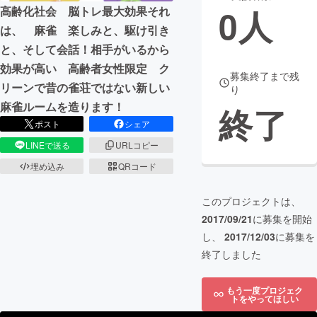
0
人
高齢化社会 脳トレ最大効果それ
まちづくり・地域活性化
は、 麻雀 楽しみと、駆け引き
と、そして会話！相手がいるから
効果が高い 高齢者女性限定 ク
CAMPFIRE for Social Good
CAMPFIRE Creation
募集終了まで残
リーンで昔の雀荘ではない新しい
り
CAMPFIREふるさと納税
machi-ya
コミュニティ
麻雀ルームを造ります！
終了
ポスト
シェア
LINEで送る
URLコピー
埋め込み
QRコード
このプロジェクトは、
2017/09/21
に募集を開始
し、
2017/12/03
に募集を
終了しました
もう一度プロジェク
トをやってほしい