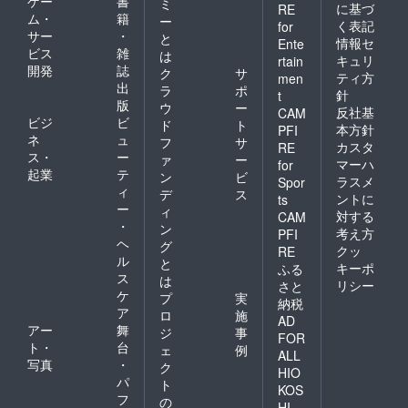
ゲー
書
ミ
に基づ
RE
ム・
籍
ー
く表記
for
サー
・
と
情報セ
Ente
ビス
雑
は
キュリ
rtain
開発
誌
ク
サ
ティ方
men
出
ラ
ポ
針
t
版
ウ
ー
反社基
CAM
ビジ
ビ
ド
ト
本方針
PFI
ネ
ュ
フ
サ
カスタ
RE
ス・
ー
ァ
ー
マーハ
for
起業
テ
ン
ビ
ラスメ
Spor
ィ
デ
ス
ントに
ts
ー
ィ
対する
CAM
・
ン
考え方
PFI
ヘ
グ
クッ
RE
ル
と
キーポ
ふる
ス
は
リシー
さと
ケ
プ
実
納税
ア
ロ
施
AD
アー
舞
ジ
事
FOR
ト・
台
ェ
例
ALL
写真
・
ク
HIO
パ
ト
KOS
フ
の
HI