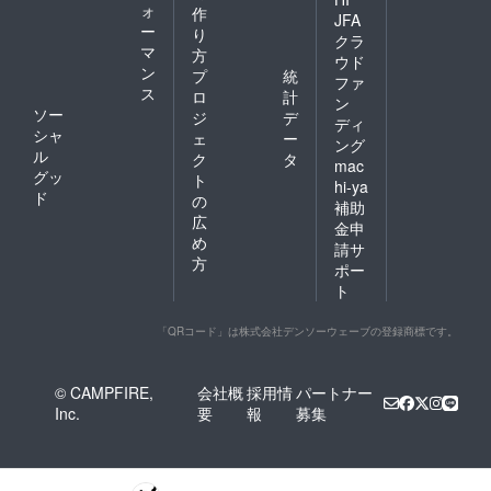
ォ
作
JFA
ー
り
クラ
マ
方
ウド
ン
プ
統
ファ
ス
ロ
計
ン
ソー
ジ
デ
ディ
シャ
ェ
ー
ング
ル
ク
タ
mac
グッ
ト
hi-ya
ド
の
補助
広
金申
め
請サ
方
ポー
ト
「QRコード」は株式会社デンソーウェーブの登録商標です。
© CAMPFIRE,
会社概
採用情
パートナー
Inc.
要
報
募集