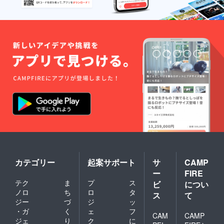
カテゴリー
起案サポート
サ
CAMP
ー
FIRE
テク
ま
プ
ス
ビ
につい
ノロ
ち
ロ
タ
ス
て
ジー
づ
ジ
ッ
・ガ
く
ェ
フ
CAM
CAMP
ジェ
り
ク
に