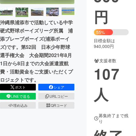
円
まちづくり・地域活性化
沖縄県浦添市で活動している中学
硬式野球ボーイズリーグ所属 浦
CAMPFIRE for Social Good
CAMPFIRE Creation
55%
添ブレーブボーイズ(浦添ボーイ
CAMPFIREふるさと納税
machi-ya
コミュニティ
目標金額は
940,000円
ズ)です。第52回 日本少年野球
選手権大会 大会期間2021年8月
支援者数
1日から8日までの大会派遣渡航
107
費・活動資金をご支援いただくプ
ロジェクトです。
人
ポスト
シェア
LINEで送る
URLコピー
埋め込み
QRコード
募集終了まで残
り