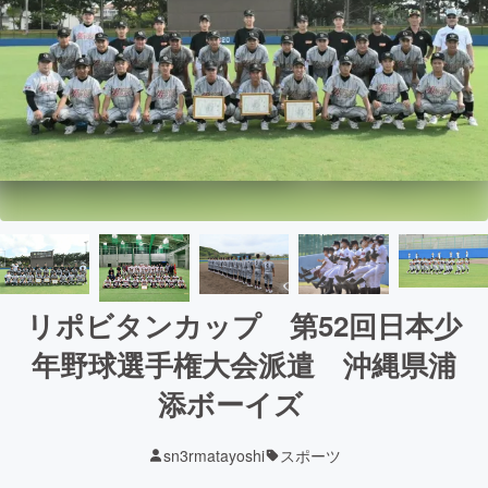
リポビタンカップ 第52回日本少
年野球選手権大会派遣 沖縄県浦
添ボーイズ
sn3rmatayoshi
スポーツ