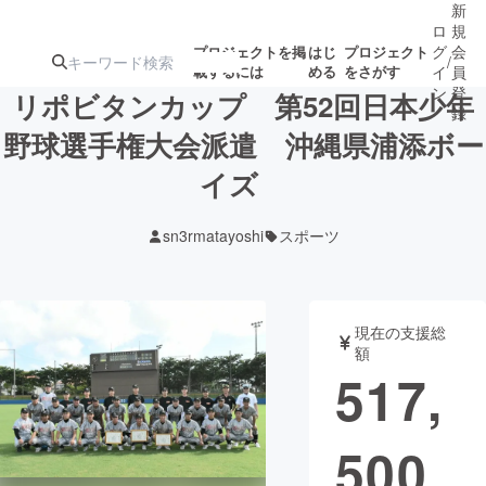
新
ロ
規
グ
会
プロジェクトを掲
はじ
プロジェクト
/
載するには
める
をさがす
イ
員
ン
登
リポビタンカップ 第52回日本少年
録
野球選手権大会派遣 沖縄県浦添ボー
イズ
人気のプロ
注目のリ
注目の新着プロ
募集終了が近いプ
もうすぐ公開
ジェクト
ターン
ジェクト
ロジェクト
されます
sn3rmatayoshi
スポーツ
アート・写真
音楽
現在の支援総
テクノロジー・ガジェット
ゲーム・サ
額
517,
映像・映画
書籍・雑誌
500
ビジネス・起業
チャレンジ