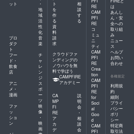
PFI
FIREと
ット
・
ト
相
RE
は
地
を
談
CAM
あんし
域
作
す
PFI
ん・安
活
る
る
RE
全への
性
資
コ
取り組
化
料
ミュ
み
プロ
音
請
ニ
ニュー
ダク
楽
求
ティ
ス
ト
CAM
ヘルプ
クラウドファ
フー
チ
PFI
お問い
ンディングの
ド・
ャ
RE
合わせ
ノウハウを無
飲食
レ
Crea
料で学ぼう
店
ン
tion
各種規定
CAMPFIRE
ジ
CAM
アカデミー
アニ
ス
利用規
PFI
メ・
ポ
約
RE
漫画
ー
CA
説
細則
for
ツ
MP
明
プライ
Soci
ファ
映
FI
会
バシー
al
ッ
像
RE
・
ポリ
Goo
ショ
・
ア
相
シー
d
ン
映
カ
談
特定商
CAM
画
デ
会
取引法
PFI