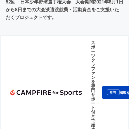
52回 日本少年野球選手権大会 大会期間2021年8月1日
から8日までの大会派遣渡航費・活動資金をご支援いた
だくプロジェクトです。
ス
ポ
ー
ツ
ク
ラ
フ
ァ
ン
を
専
門
掲載
無料
サ
ポ
ー
ト
付
き
で
始
め