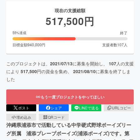
現在の支援総額
517,500
円
終了
55
%達成
目標金額
940,000
円
支援者数
107
人
このプロジェクトは、
2021/07/13
に募集を開始し、
107
人の支援
により
517,500
円の資金を集め、
2021/08/10
に募集を終了しま
した
もう一度プロジェクトをやってほしい
ポスト
シェア
LINEで送る
URLコピー
埋め込み
QRコード
沖縄県浦添市で活動している中学硬式野球ボーイズリー
グ所属 浦添ブレーブボーイズ(浦添ボーイズ)です。第