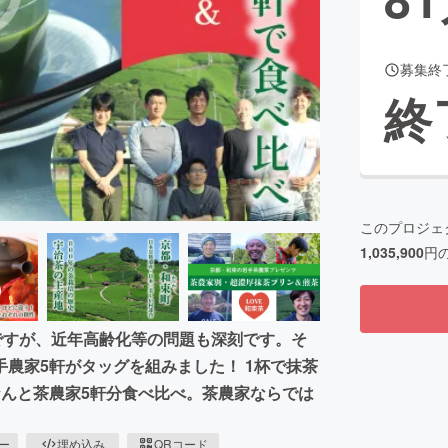
募集終
CAMPFIRE for Social Good
CAMPFIRE Creation
終
CAMPFIREふるさと納税
machi-ya
コミュニティ
このプロジェ
1,035,900
円
ですが、近年高齢化等の問題も深刻です。そ
農家5軒がタッグを組みました！ 1杯で抹茶
なんと茶農家5軒分食べ比べ。茶農家ならでは
ピー
埋め込み
QRコード