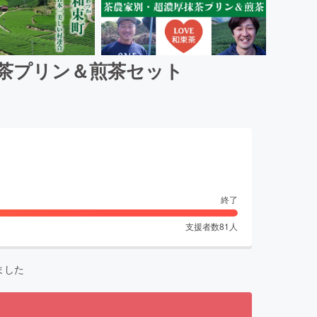
茶プリン＆煎茶セット
終了
支援者数
81
人
ました