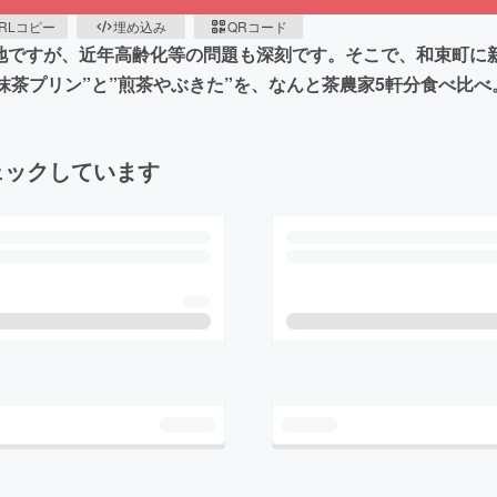
RLコピー
埋め込み
QRコード
産地ですが、近年高齢化等の問題も深刻です。そこで、和束町に
厚抹茶プリン”と”煎茶やぶきた”を、なんと茶農家5軒分食べ比
ェックしています