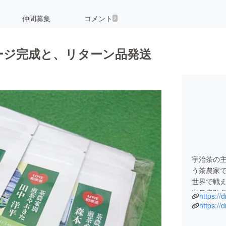
仲間募集
コメント
2
ージ完成と、リターン品発送
宇治茶の
う茶農家
世界で戦
出身者数
https://
持続可能
https:/
を使った
ら、日本