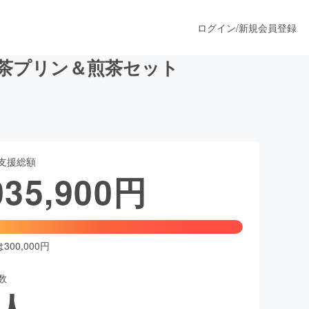
ログイン
/
新規会員登録
茶プリン＆煎茶セット
うすぐ公開されます
支援総額
プロダクト
035,900
円
ファッション
スポーツ
00,000円
数
ア
ソーシャルグッド
人