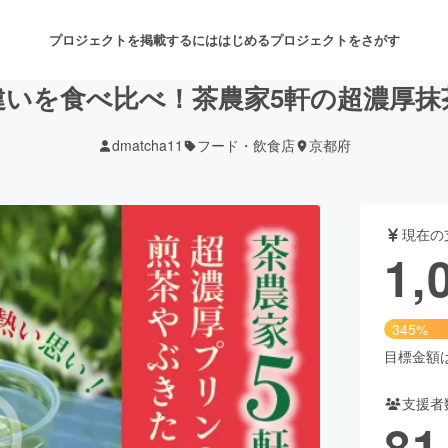
プロジェクトを掲載するには
はじめる
プロジェクトをさがす
違いを食べ比べ！茶農家5軒の超濃厚抹
dmatcha11
フード・飲食店
京都府
注目のリターン
注目の新着プロジェクト
募集終了が近いプロジェクト
も
現在の
音楽
舞台・パフォーマンス
1,
ゲーム・サービス開発
フード・飲食店
345%
書籍・雑誌出版
アニメ・漫画
目標金額は3
支援者
チャレンジ
ビューティー・ヘルスケ
81