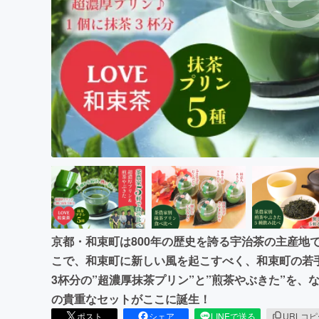
まちづくり・地域活性化
京都・和束町は800年の歴史を誇る宇治茶の主産地
こで、和束町に新しい風を起こすべく、和束町の若手
3杯分の”超濃厚抹茶プリン”と”煎茶やぶきた”を、
の貴重なセットがここに誕生！
ポスト
シェア
LINEで送る
URLコ