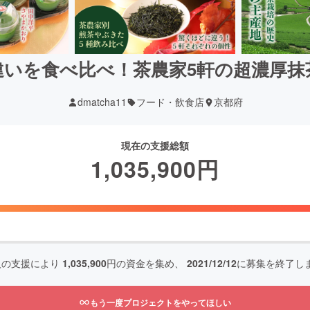
違いを食べ比べ！茶農家5軒の超濃厚抹
dmatcha11
フード・飲食店
京都府
現在の支援総額
1,035,900
円
人の支援により
1,035,900
円の資金を集め、
2021/12/12
に募集を終了し
もう一度プロジェクトをやってほしい