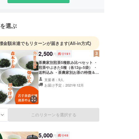
っています。
ろしくお願いいたします。
を選ぶ
標金額未達でもリターンが届きます
(All-in方式)
2,500
円
残り
191
茶農家別煎茶5種飲み比べセット ・
煎茶やぶきた5種（各12g×5袋） ・
送料込み ・茶農家別お茶の特徴＆淹
れ方ガイド付き
支援者：9人
お届け予定：2021年12月
このリターンを選択する
る
5,000
円
残り
48