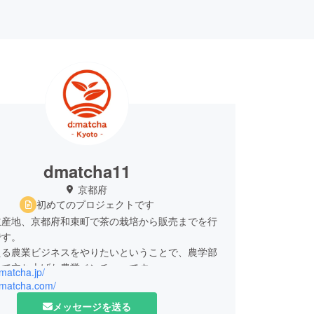
dmatcha11
京都府
初めてのプロジェクトです
主産地、京都府和束町で茶の栽培から販売までを行
です。
える農業ビジネスをやりたいということで、農学部
名で立ち上げた農業ベンチャーです。
dmatcha.jp/
な無農薬栽培茶の栽培や、お茶の体験ツアー、お茶
/dmatcha.com/
菓子の製造など、お茶の様々な可能性を提案しなが
メッセージを送る
茶の魅力的を日本のみならず、海外へも伝えていき