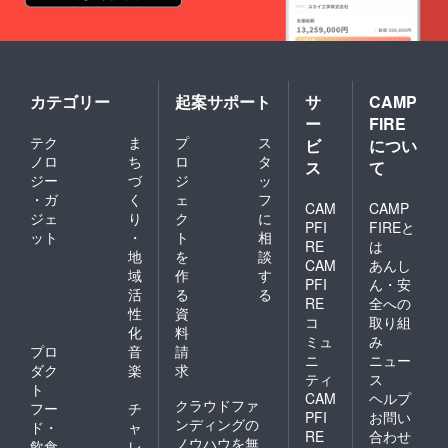
カテゴリー
起案サポート
サ
CAMP
ー
FIRE
テク
ま
プ
ス
ビ
につい
ノロ
ち
ロ
タ
ス
て
ジー
づ
ジ
ッ
・ガ
く
ェ
フ
CAM
CAMP
ジェ
り
ク
に
PFI
FIREと
ット
・
ト
相
RE
は
地
を
談
CAM
あんし
域
作
す
PFI
ん・安
活
る
る
RE
全への
性
資
コ
取り組
化
料
ミュ
み
プロ
音
請
ニ
ニュー
ダク
楽
求
ティ
ス
ト
CAM
ヘルプ
クラウドファ
フー
チ
PFI
お問い
ンディングの
ド・
ャ
RE
合わせ
ノウハウを無
飲食
レ