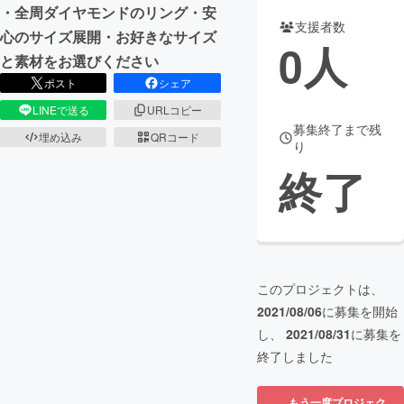
・全周ダイヤモンドのリング・安
支援者数
まちづくり・地域活性化
心のサイズ展開・お好きなサイズ
0
人
と素材をお選びください
ポスト
シェア
CAMPFIRE for Social Good
CAMPFIRE Creation
LINEで送る
URLコピー
CAMPFIREふるさと納税
machi-ya
コミュニティ
募集終了まで残
埋め込み
QRコード
り
終了
このプロジェクトは、
2021/08/06
に募集を開始
し、
2021/08/31
に募集を
終了しました
もう一度プロジェク