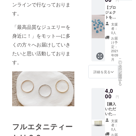
円
ンラインで行なっておりま
軽に作れる
【プロ
ジュエ
ジェク
す。
トを応
リー」を
援】 バ
モット―に
支援
「最高品質なジュエリーを
フトッ
者：
多くの方々
プ ブ
0人
身近に！」をモット―に多
ルート
へお届けし
お届
パーズ
け予
くの方々へお届けしていき
ていきたい
2pcs
定：
と思いま
セット
2021
たいと思い活動しておりま
年09
こちら
こ
月
はプロ
す。
の
リ
ジェク
タ
ー
トの応
ン
詳細を見る
を
援とし
選
択
てルー
す
る
スのみ
4,0
の販売
になり
00
円
ます。
【購入
商品を
いただ
作る際
いたリ
に余っ
ングの
てし
支援
製品鑑
まった
フルエタニティー
者：
別書作
ルース
0人
成】 ・
をサス
お届