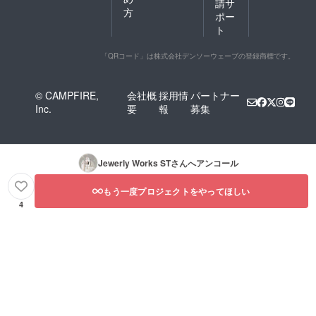
請サ
方
ポー
ト
「QRコード」は株式会社デンソーウェーブの登録商標です。
© CAMPFIRE,
会社概
採用情
パートナー
Inc.
要
報
募集
Jewerly Works ST
さんへアンコール
もう一度プロジェクトをやってほしい
4