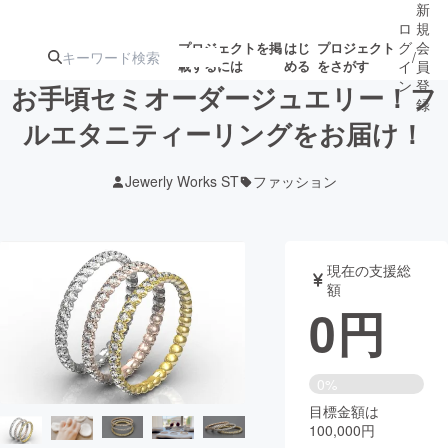
新
ロ
規
グ
会
プロジェクトを掲
はじ
プロジェクト
/
載するには
める
をさがす
イ
員
ン
登
お手頃セミオーダージュエリー！フ
録
ルエタニティーリングをお届け！
人気のプロ
注目のリ
注目の新着プロ
募集終了が近いプ
もうすぐ公開
Jewerly Works ST
ファッション
ジェクト
ターン
ジェクト
ロジェクト
されます
アート・写真
音楽
現在の支援総
額
0
円
テクノロジー・ガジェット
ゲーム・サ
映像・映画
書籍・雑誌
0%
目標金額は
100,000円
ビジネス・起業
チャレンジ