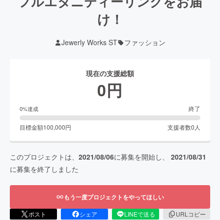
フルエタニティーリングをお届
け！
Jewerly Works ST
ファッション
現在の支援総額
0
円
終了
0
%達成
目標金額
100,000
円
支援者数
0
人
このプロジェクトは、
2021/08/06
に募集を開始し、
2021/08/31
に募集を終了しました
もう一度プロジェクトをやってほしい
ポスト
シェア
LINEで送る
URLコピー