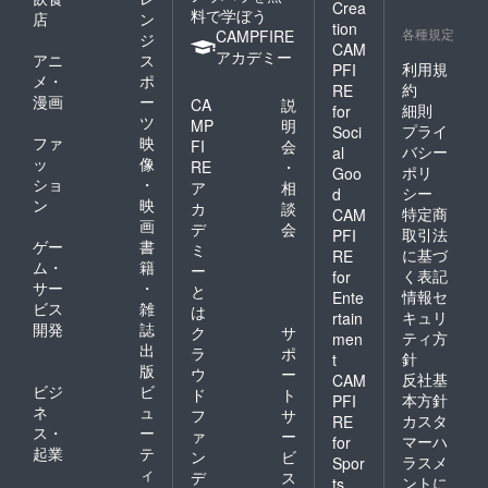
Crea
料で学ぼう
店
ン
tion
各種規定
CAMPFIRE
ジ
CAM
アカデミー
アニ
ス
利用規
PFI
メ・
ポ
約
RE
漫画
ー
CA
説
細則
for
ツ
MP
明
プライ
Soci
ファ
映
FI
会
バシー
al
ッ
像
RE
・
ポリ
Goo
ショ
・
ア
相
シー
d
ン
映
カ
談
特定商
CAM
画
デ
会
取引法
PFI
ゲー
書
ミ
に基づ
RE
ム・
籍
ー
く表記
for
サー
・
と
情報セ
Ente
ビス
雑
は
キュリ
rtain
開発
誌
ク
サ
ティ方
men
出
ラ
ポ
針
t
版
ウ
ー
反社基
CAM
ビジ
ビ
ド
ト
本方針
PFI
ネ
ュ
フ
サ
カスタ
RE
ス・
ー
ァ
ー
マーハ
for
起業
テ
ン
ビ
ラスメ
Spor
ィ
デ
ス
ントに
ts