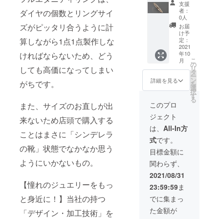
ド フ
高さ・
よって
支援
ルエタ
幅・石
リング
者：
ダイヤの個数とリングサイ
ニ
の数が
の腕・
0人
ティー
異なり
高さ・
ズがピッタリ合うように計
お届
リン
ます。
幅・石
け予
グ】 フ
サイズ
定：
算しながら1点1点製作しな
の数が
ルエタ
2021
表を参
異なり
年10
ければならないため、どう
ニ
考にご
ます。
こ
月
ティー
確認く
の
サイズ
リ
しても高価になってしまい
は全周
ださ
タ
表を参
ー
ダイヤ
い。 今
ン
考にご
詳細を見る
がちです。
を
モンド
回のリ
選
確認く
択
のリン
ングに
す
ださ
る
グのた
使用す
い。 今
このプロ
また、サイズのお直しが出
め、サ
るダイ
回のリ
ジェクト
イズに
ヤモン
来ないため店頭で購入する
ングに
よって
ドは
使用す
は、
All-In方
リング
ことはまさに「シンデレラ
トータ
るダイ
式
です。
の腕・
ル
ヤモン
の靴」状態でなかなか思う
高さ・
0.20ctU
ドは
目標金額に
幅・石
P ・使
トータ
ようにいかないもの。
関わらず、
の数が
用サイ
ル
異なり
ズ
0.20ctU
2021/08/31
ます。
1.0mm-
P ・使
【憧れのジュエリーをもっ
23:59:59
ま
サイズ
1.1mm
用サイ
表を参
・カ
ズ
と身近に！】当社の持つ
でに集まっ
考にご
ラー
1.0mm-
た金額が
確認く
「デザイン・加工技術」を
H up ・
1.1mm