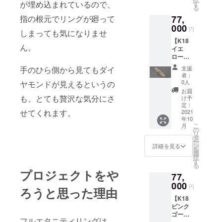
フルエ
が埋め込まれているので、
す
スケー
る
タニ
スに入
77,
指の根元でリングが廻って
ティー
れて日
リング
000
本郵便
円
しまっても気になりませ
になり
のク
【K18
ます。
リック
ん。
イエ
リング
ポスト
ロー
などの
にて発
ゴール
素材の
送いた
支援
手のひら側から見てもダイ
ド フ
強度が
しま
者：
ルエタ
求めら
0人
ヤモンドが見えるというの
す。
ニ
れる
お届
ティー
ジュエ
も、とても贅沢な気分にさ
け予
リン
リーに
定：
せてくれます。
グ】 フ
2021
重宝さ
年10
ルエタ
れてい
こ
月
ニ
る素材
の
リ
ティー
です。
タ
ー
は全周
フルエ
ン
詳細を見る
を
ダイヤ
タニ
選
択
モンド
ティー
す
る
のリン
は全周
プロジェクトをや
77,
グのた
ダイヤ
め、サ
000
モンド
円
ろうと思った理由
イズに
のリン
【K18
よって
グのた
ピンク
リング
め、サ
ゴール
の腕・
イズに
フルエタニティリングは、