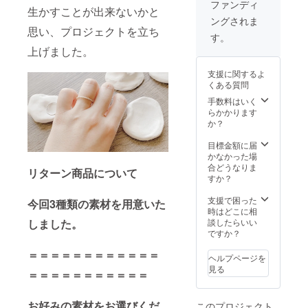
ださ
クラリ
・カ
ファンディ
生かすことが出来ないかと
い。 今
ティ―
ラー
ングされま
回のリ
SI up ・
H up ・
思い、プロジェクトを立ち
ングに
カッ
クラリ
す。
使用す
ト
ティ―
上げました。
るダイ
GOOD
SI up ・
ヤモン
になり
カッ
支援に関するよ
ドは
ます。
ト
くある質問
トータ
ダイヤ
GOOD
ル
モンド
手数料はいく
になり
0.20ctU
の鑑定
らかかります
ます。
P ・使
書はつ
か？
ダイヤ
用サイ
きませ
モンド
ズ
んが、
目標金額に届
の鑑定
1.0mm-
製品鑑
かなかった場
書はつ
1.1mm
別書の
合どうなりま
きませ
リターン商品について
・カ
作成は
すか？
んが、
ラー
可能で
製品鑑
H up ・
す。 ご
支援で困った
別書の
今回3種類の素材を用意いた
クラリ
希望の
時はどこに相
作成は
ティ―
方は商
しました。
談したらいい
可能で
SI up ・
品購入
ですか？
す。 ご
カッ
時のオ
希望の
＝＝＝＝＝＝＝＝＝＝＝＝
ト
プショ
方は商
ヘルプページを
GOOD
ンでお
品購入
見る
＝＝＝＝＝＝＝＝＝＝＝
になり
選びく
時のオ
ます。
ださ
プショ
ダイヤ
い。 ＊
ンでお
お好みの素材をお選びくだ
このプロジェクト