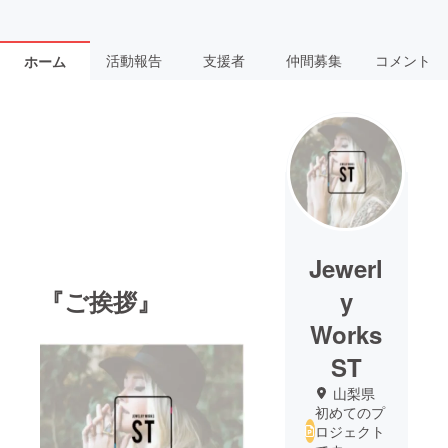
活動報告
支援者
仲間募集
コメント
ホーム
Jewerl
『ご挨拶』
y
Works
ST
山梨県
初めてのプ
ロジェクト