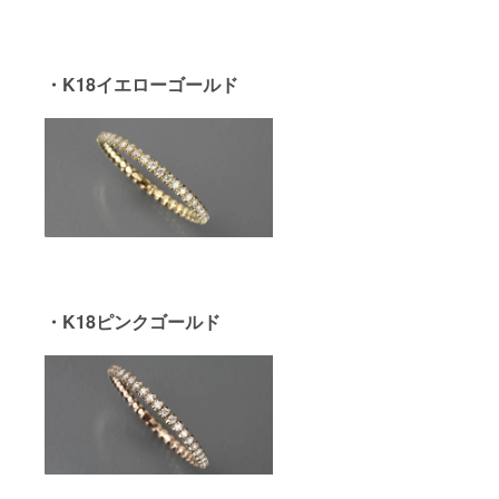
か偽物
かを鑑
別する
もので
す。 グ
・K18イエローゴールド
レード
などを
示すも
のでは
ないの
でご注
意くだ
さい。
・K18ピンクゴールド