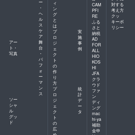
ー
ィ
対する
CAM
・
ン
考え方
PFI
ヘ
グ
クッ
RE
ル
と
キーポ
ふる
ス
は
リシー
さと
ケ
プ
実
納税
ア
ロ
施
AD
アー
舞
ジ
事
FOR
ト・
台
ェ
例
ALL
写真
・
ク
HIO
パ
ト
KOS
フ
の
HI
ォ
作
JFA
ー
り
クラ
マ
方
ウド
ン
プ
統
ファ
ス
ロ
計
ン
ソー
ジ
デ
ディ
シャ
ェ
ー
ング
ル
ク
タ
mac
グッ
ト
hi-ya
ド
の
補助
広
金申
め