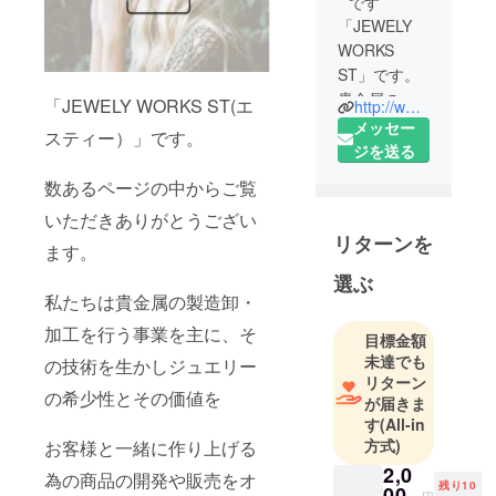
です
「JEWELY
WORKS
ST」です。
貴金属の製
「JEWELY WORKS ST(エ
http://www.st-jeweler.com
造卸・加工
メッセー
スティー）」です。
を行う事業
ジを送る
を主に、そ
数あるページの中からご覧
の技術を生
いただきありがとうござい
かし
リターンを
ジュエリー
ます。
の希少性と
選ぶ
その価値を
私たちは貴金属の製造卸・
お客様と一
加工を行う事業を主に、そ
目標金額
緒に作り上
未達でも
の技術を生かしジュエリー
げる為の商
リターン
品の開発や
の希少性とその価値を
が届きま
販売をオン
す
(All-in
ラインで行
方式)
お客様と一緒に作り上げる
なっており
2,0
為の商品の開発や販売をオ
ます。「手
残り10
00