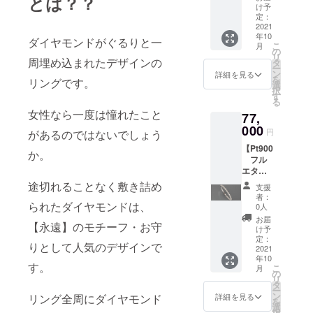
とは？？
素材の
ティナ
け予
証明 ・
ブルに
定：
石の証
2021
販売す
年10
明 ＊製
る事で
ダイヤモンドがぐるりと一
こ
月
品鑑別
永遠で
の
リ
所とは
周埋め込まれたデザインの
はない
タ
ー
科学的
宝石の
ン
詳細を見る
を
リングです。
検査に
貴重な
選
択
より、
資源を
す
る
その製
大切に
女性なら一度は憧れたこと
77,
品の宝
有効活
石が本
000
用した
円
があるのではないでしょう
物かを
く特別
【Pt900
鑑別す
価格で
か。
フル
るもの
販売。
エタニ
です。
天然
ティー
グ
石：ブ
途切れることなく敷き詰め
支援
リン
レード
ルート
者：
グ】 ・
られたダイヤモンドは、
などを
パーズ
0人
純度が
調べる
カッ
お届
【永遠】のモチーフ・お守
高くて
もので
ト：バ
け予
も硬く
はない
定：
フトッ
りとして人気のデザインで
なるよ
2021
のでご
プ サイ
年10
うに
注意く
ズ：4.5
す。
こ
月
ハード
ださ
の
ｍｍ ＊
リ
プラチ
い。
タ
こちら
ー
ナを使
ン
の商品
詳細を見る
リング全周にダイヤモンド
を
用した
選
はルー
択