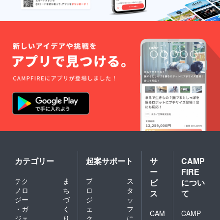
か偽物
かを鑑
別する
もので
す。 グ
レード
などを
示すも
のでは
ないの
でご注
意くだ
さい。
カテゴリー
起案サポート
サ
CAMP
ー
FIRE
テク
ま
プ
ス
ビ
につい
ノロ
ち
ロ
タ
ス
て
ジー
づ
ジ
ッ
・ガ
く
ェ
フ
CAM
CAMP
ジェ
り
ク
に