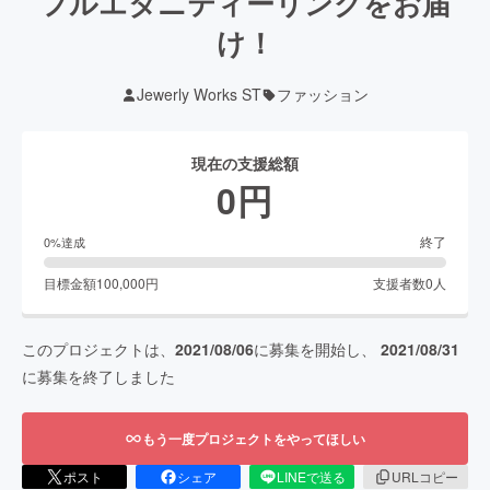
フルエタニティーリングをお届
け！
Jewerly Works ST
ファッション
現在の支援総額
0
円
終了
0
%達成
目標金額
100,000
円
支援者数
0
人
このプロジェクトは、
2021/08/06
に募集を開始し、
2021/08/31
に募集を終了しました
もう一度プロジェクトをやってほしい
ポスト
シェア
LINEで送る
URLコピー