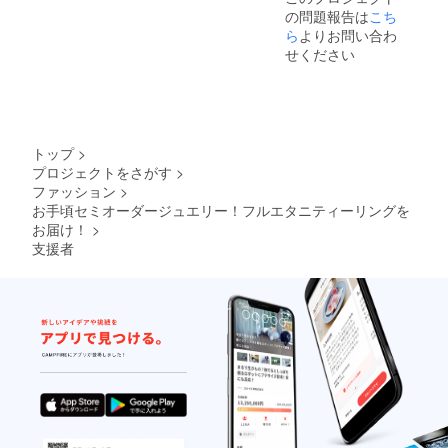
モンド
製品鑑
選びく
の問題報告は
こち
の鑑定
別所と
ださ
書はつ
ら
よりお問い合わ
は科学
い。 ＊
きませ
的検査
製品鑑
せください
んが、
によ
別所と
製品鑑
り、そ
は科学
別書の
の製品
的検査
作成は
の宝石
によ
可能で
が本物
り、そ
す。 ご
か偽物
の製品
トップ
>
希望の
かを鑑
の宝石
プロジェクトをさがす
>
方は商
別する
が本物
ファッション
>
品購入
もので
か偽物
時のオ
お手頃セミオーダージュエリー！フルエタニティーリングを
す。 グ
かを鑑
プショ
レード
お届け！
>
別する
ンでお
などを
もので
支援者
選びく
示すも
す。 グ
ださ
のでは
レード
い。 ＊
ないの
などを
製品鑑
でご注
示すも
別所と
意くだ
のでは
は科学
さい。
ないの
的検査
でご注
によ
意くだ
り、そ
さい。
の製品
の宝石
が本物