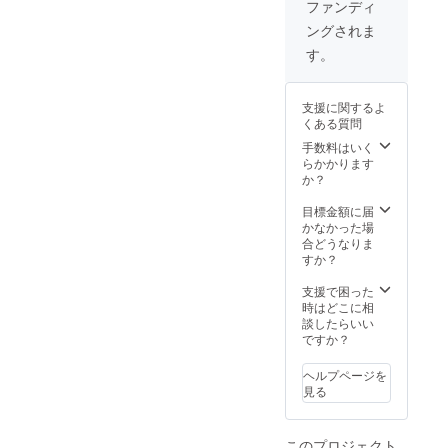
ださ
クラリ
・カ
ファンディ
い。 今
ティ―
ラー
ングされま
回のリ
SI up ・
H up ・
ングに
カッ
クラリ
す。
使用す
ト
ティ―
るダイ
GOOD
SI up ・
ヤモン
になり
カッ
支援に関するよ
ドは
ます。
ト
くある質問
トータ
ダイヤ
GOOD
ル
モンド
手数料はいく
になり
0.20ctU
の鑑定
らかかります
ます。
P ・使
書はつ
か？
ダイヤ
用サイ
きませ
モンド
ズ
んが、
目標金額に届
の鑑定
1.0mm-
製品鑑
かなかった場
書はつ
1.1mm
別書の
合どうなりま
きませ
・カ
作成は
すか？
んが、
ラー
可能で
製品鑑
H up ・
す。 ご
支援で困った
別書の
クラリ
希望の
時はどこに相
作成は
ティ―
方は商
談したらいい
可能で
SI up ・
品購入
ですか？
す。 ご
カッ
時のオ
希望の
ト
プショ
方は商
ヘルプページを
GOOD
ンでお
品購入
見る
になり
選びく
時のオ
ます。
ださ
プショ
ダイヤ
い。 ＊
ンでお
このプロジェクト