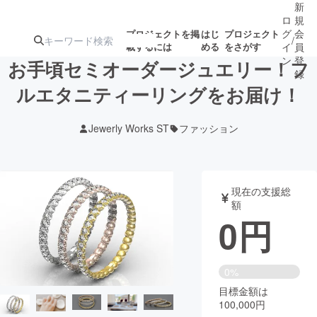
新
ロ
規
グ
会
プロジェクトを掲
はじ
プロジェクト
/
載するには
める
をさがす
イ
員
ン
登
お手頃セミオーダージュエリー！フ
録
ルエタニティーリングをお届け！
人気のプロ
注目のリ
注目の新着プロ
募集終了が近いプ
もうすぐ公開
Jewerly Works ST
ファッション
ジェクト
ターン
ジェクト
ロジェクト
されます
アート・写真
音楽
現在の支援総
額
0
円
テクノロジー・ガジェット
ゲーム・サ
映像・映画
書籍・雑誌
0%
目標金額は
100,000円
ビジネス・起業
チャレンジ