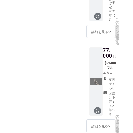
素材の
ティナ
け予
証明 ・
ブルに
定：
石の証
2021
販売す
年10
明 ＊製
る事で
こ
月
品鑑別
永遠で
の
リ
所とは
はない
タ
ー
科学的
宝石の
ン
詳細を見る
を
検査に
貴重な
選
択
より、
資源を
す
る
その製
大切に
77,
品の宝
有効活
石が本
000
用した
円
物かを
く特別
【Pt900
鑑別す
価格で
フル
るもの
販売。
エタニ
です。
天然
ティー
グ
石：ブ
支援
リン
レード
ルート
者：
グ】 ・
などを
パーズ
0人
純度が
調べる
カッ
お届
高くて
もので
ト：バ
け予
も硬く
はない
定：
フトッ
なるよ
2021
のでご
プ サイ
年10
うに
注意く
ズ：4.5
こ
月
ハード
ださ
の
ｍｍ ＊
リ
プラチ
い。
タ
こちら
ー
ナを使
ン
の商品
詳細を見る
を
用した
選
はルー
択