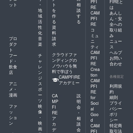
PFI
FIREと
ット
・
ト
相
RE
は
地
を
談
CAM
あんし
域
作
す
PFI
ん・安
活
る
る
RE
全への
性
資
コ
取り組
化
料
ミュ
み
プロ
音
請
ニ
ニュー
ダク
楽
求
ティ
ス
ト
CAM
ヘルプ
クラウドファ
フー
チ
PFI
お問い
ンディングの
ド・
ャ
RE
合わせ
ノウハウを無
飲食
レ
Crea
料で学ぼう
店
ン
tion
各種規定
CAMPFIRE
ジ
CAM
アカデミー
アニ
ス
利用規
PFI
メ・
ポ
約
RE
漫画
ー
CA
説
細則
for
ツ
MP
明
プライ
Soci
ファ
映
FI
会
バシー
al
ッ
像
RE
・
ポリ
Goo
ショ
・
ア
相
シー
d
ン
映
カ
談
特定商
CAM
画
デ
会
取引法
PFI