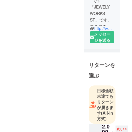
です
「JEWELY
WORKS
ST」です。
貴金属の製
http://www.st-jeweler.com
造卸・加工
メッセー
を行う事業
ジを送る
を主に、そ
の技術を生
かし
リターンを
ジュエリー
の希少性と
選ぶ
その価値を
お客様と一
目標金額
緒に作り上
未達でも
げる為の商
リターン
品の開発や
が届きま
販売をオン
す
(All-in
ラインで行
方式)
なっており
2,0
ます。「手
残り10
00