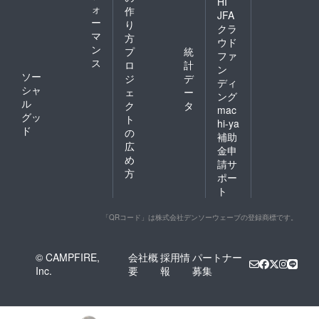
HI
ォ
作
JFA
ー
り
クラ
マ
方
ウド
ン
プ
統
ファ
ス
ロ
計
ン
ソー
ジ
デ
ディ
シャ
ェ
ー
ング
ル
ク
タ
mac
グッ
ト
hi-ya
ド
の
補助
広
金申
め
請サ
方
ポー
ト
「QRコード」は株式会社デンソーウェーブの登録商標です。
© CAMPFIRE,
会社概
採用情
パートナー
Inc.
要
報
募集