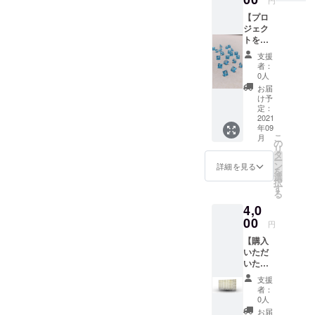
円
軽に作れる
【プロ
ジュエ
ジェク
トを応
リー」を
援】 バ
モット―に
支援
フトッ
者：
多くの方々
プ ブ
0人
ルート
へお届けし
お届
パーズ
け予
ていきたい
2pcs
定：
と思いま
セット
2021
年09
こちら
こ
月
はプロ
の
リ
ジェク
タ
ー
トの応
ン
詳細を見る
を
援とし
選
択
てルー
す
る
スのみ
4,0
の販売
になり
00
円
ます。
【購入
商品を
いただ
作る際
いたリ
に余っ
ングの
てし
支援
製品鑑
まった
者：
別書作
ルース
0人
成】 ・
をサス
お届