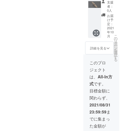
ド フ
高さ・
よって
支援
ルエタ
幅・石
リング
者：
ニ
の数が
の腕・
0人
ティー
異なり
高さ・
お届
リン
ます。
幅・石
け予
グ】 フ
サイズ
定：
の数が
ルエタ
2021
表を参
異なり
年10
ニ
考にご
ます。
こ
月
ティー
確認く
の
サイズ
リ
は全周
ださ
タ
表を参
ー
ダイヤ
い。 今
ン
考にご
詳細を見る
を
モンド
回のリ
選
確認く
択
のリン
ングに
す
ださ
る
グのた
使用す
い。 今
このプロ
め、サ
るダイ
回のリ
ジェクト
イズに
ヤモン
ングに
よって
ドは
使用す
は、
All-In方
リング
トータ
るダイ
式
です。
の腕・
ル
ヤモン
高さ・
0.20ctU
ドは
目標金額に
幅・石
P ・使
トータ
関わらず、
の数が
用サイ
ル
異なり
ズ
0.20ctU
2021/08/31
ます。
1.0mm-
P ・使
23:59:59
ま
サイズ
1.1mm
用サイ
表を参
・カ
ズ
でに集まっ
考にご
ラー
1.0mm-
た金額が
確認く
H up ・
1.1mm