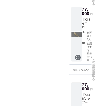
フルエ
す
スケー
る
タニ
スに入
77,
ティー
れて日
リング
000
本郵便
円
になり
のク
【K18
ます。
リック
イエ
リング
ポスト
ロー
などの
にて発
ゴール
素材の
送いた
支援
ド フ
強度が
しま
者：
ルエタ
求めら
0人
す。
ニ
れる
お届
ティー
ジュエ
け予
リン
リーに
定：
グ】 フ
2021
重宝さ
年10
ルエタ
れてい
こ
月
ニ
る素材
の
リ
ティー
です。
タ
ー
は全周
フルエ
ン
詳細を見る
を
ダイヤ
タニ
選
択
モンド
ティー
す
る
のリン
は全周
77,
グのた
ダイヤ
め、サ
000
モンド
円
イズに
のリン
【K18
よって
グのた
ピンク
リング
め、サ
ゴール
の腕・
イズに