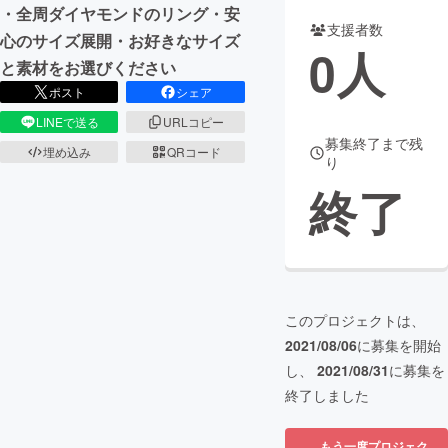
・全周ダイヤモンドのリング・安
支援者数
まちづくり・地域活性化
心のサイズ展開・お好きなサイズ
0
人
と素材をお選びください
ポスト
シェア
CAMPFIRE for Social Good
CAMPFIRE Creation
LINEで送る
URLコピー
CAMPFIREふるさと納税
machi-ya
コミュニティ
募集終了まで残
埋め込み
QRコード
り
終了
このプロジェクトは、
2021/08/06
に募集を開始
し、
2021/08/31
に募集を
終了しました
もう一度プロジェク