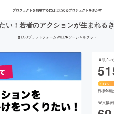
プロジェクトを掲載するには
はじめる
プロジェクトをさがす
たい！若者のアクションが生まれる
ESDプラットフォームWILL
ソーシャルグッド
注目のリターン
注目の新着プロジェクト
募集終了が近いプロジェクト
も
現在の
音楽
舞台・パフォーマンス
51
ゲーム・サービス開発
フード・飲食店
103%
書籍・雑誌出版
アニメ・漫画
目標金額は5
支援者
チャレンジ
ビューティー・ヘルスケ
69