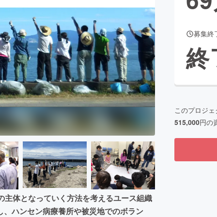
募集終
CAMPFIRE for Social Good
CAMPFIRE Creation
終
CAMPFIREふるさと納税
machi-ya
コミュニティ
このプロジェ
515,000
円の
決の主体となっていく方法を考えるユース組織
し、ハンセン病療養所や被災地でのボラン