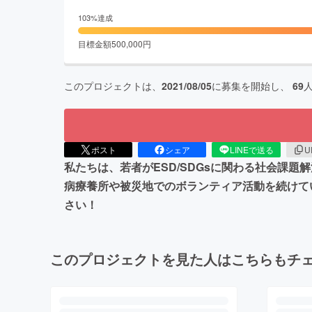
103
%達成
目標金額
500,000
円
このプロジェクトは、
2021/08/05
に募集を開始し、
69
ポスト
シェア
LINEで送る
U
私たちは、若者がESD/SDGsに関わる社会課
病療養所や被災地でのボランティア活動を続けて
さい！
このプロジェクトを見た人はこちらもチ