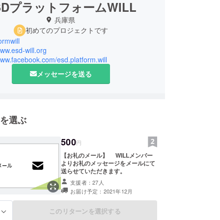
SDプラットフォームWILL
兵庫県
初めてのプロジェクトです
ormwill
www.esd-will.org
www.facebook.com/esd.platform.will
メッセージを送る
を選ぶ
500
円
【お礼のメール】 WILLメンバー
よりお礼のメッセージをメールにて
送らせていただきます。
支援者：27人
お届け予定：2021年12月
このリターンを選択する
る