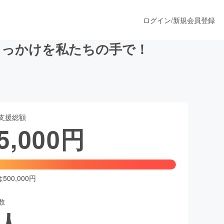
ログイン
/
新規会員登録
きっかけを私たちの手で！
うすぐ公開されます
支援総額
プロダクト
5,000
円
ファッション
スポーツ
00,000円
数
ア
ソーシャルグッド
人