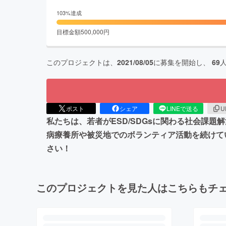
103
%達成
目標金額
500,000
円
このプロジェクトは、
2021/08/05
に募集を開始し、
69
ポスト
シェア
LINEで送る
U
私たちは、若者がESD/SDGsに関わる社会課
病療養所や被災地でのボランティア活動を続けて
さい！
このプロジェクトを見た人はこちらもチ