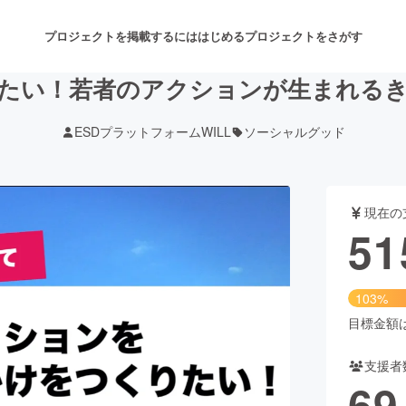
プロジェクトを掲載するには
はじめる
プロジェクトをさがす
たい！若者のアクションが生まれる
ESDプラットフォームWILL
ソーシャルグッド
注目のリターン
注目の新着プロジェクト
募集終了が近いプロジェクト
も
現在の
音楽
舞台・パフォーマンス
51
ゲーム・サービス開発
フード・飲食店
103%
書籍・雑誌出版
アニメ・漫画
目標金額は5
支援者
チャレンジ
ビューティー・ヘルスケ
69