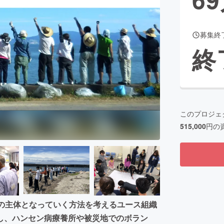
募集終
CAMPFIRE for Social Good
CAMPFIRE Creation
終
CAMPFIREふるさと納税
machi-ya
コミュニティ
このプロジェ
515,000
円の
決の主体となっていく方法を考えるユース組織
し、ハンセン病療養所や被災地でのボラン