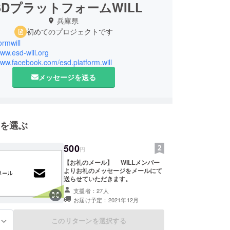
SDプラットフォームWILL
兵庫県
初めてのプロジェクトです
ormwill
www.esd-will.org
www.facebook.com/esd.platform.will
メッセージを送る
を選ぶ
500
円
【お礼のメール】 WILLメンバー
よりお礼のメッセージをメールにて
送らせていただきます。
支援者：27人
お届け予定：2021年12月
このリターンを選択する
る