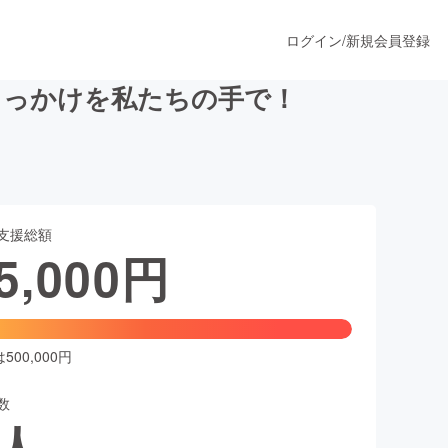
ログイン
/
新規会員登録
きっかけを私たちの手で！
うすぐ公開されます
支援総額
プロダクト
5,000
円
ファッション
スポーツ
00,000円
数
ア
ソーシャルグッド
人