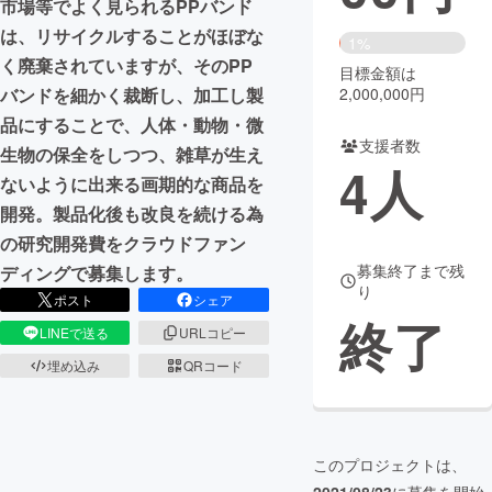
市場等でよく見られるPPバンド
は、リサイクルすることがほぼな
まちづくり・地域活性化
1%
く廃棄されていますが、そのPP
目標金額は
2,000,000円
バンドを細かく裁断し、加工し製
CAMPFIRE for Social Good
CAMPFIRE Creation
品にすることで、人体・動物・微
CAMPFIREふるさと納税
machi-ya
コミュニティ
支援者数
生物の保全をしつつ、雑草が生え
4
人
ないように出来る画期的な商品を
開発。製品化後も改良を続ける為
の研究開発費をクラウドファン
募集終了まで残
ディングで募集します。
り
ポスト
シェア
終了
LINEで送る
URLコピー
埋め込み
QRコード
このプロジェクトは、