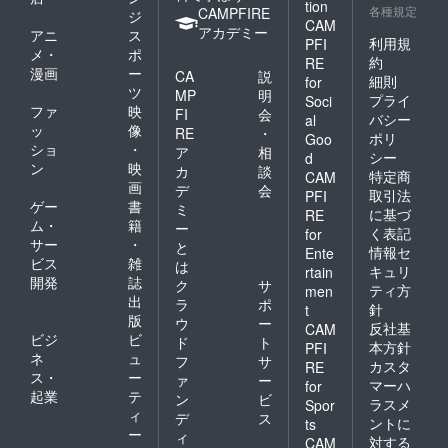
tion
各種規定
CAMPFIRE
ジ
CAM
アカデミー
アニ
ス
利用規
PFI
メ・
ポ
約
RE
漫画
ー
CA
説
細則
for
ツ
MP
明
プライ
Soci
ファ
映
FI
会
バシー
al
ッ
像
RE
・
ポリ
Goo
ショ
・
ア
相
シー
d
ン
映
カ
談
特定商
CAM
画
デ
会
取引法
PFI
ゲー
書
ミ
に基づ
RE
ム・
籍
ー
く表記
for
サー
・
と
情報セ
Ente
ビス
雑
は
キュリ
rtain
開発
誌
ク
サ
ティ方
men
出
ラ
ポ
針
t
版
ウ
ー
反社基
CAM
ビジ
ビ
ド
ト
本方針
PFI
ネ
ュ
フ
サ
カスタ
RE
ス・
ー
ァ
ー
マーハ
for
起業
テ
ン
ビ
ラスメ
Spor
ィ
デ
ス
ントに
ts
ー
ィ
対する
CAM