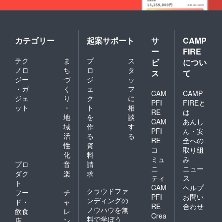
カテゴリー
起案サポート
サ
CAMP
ー
FIRE
テク
ま
プ
ス
ビ
につい
ノロ
ち
ロ
タ
ス
て
ジー
づ
ジ
ッ
・ガ
く
ェ
フ
CAM
CAMP
ジェ
り
ク
に
PFI
FIREと
ット
・
ト
相
RE
は
地
を
談
CAM
あんし
域
作
す
PFI
ん・安
活
る
る
RE
全への
性
資
コ
取り組
化
料
ミュ
み
プロ
音
請
ニ
ニュー
ダク
楽
求
ティ
ス
ト
CAM
ヘルプ
クラウドファ
フー
チ
PFI
お問い
ンディングの
ド・
ャ
RE
合わせ
ノウハウを無
飲食
レ
Crea
料で学ぼう
店
ン