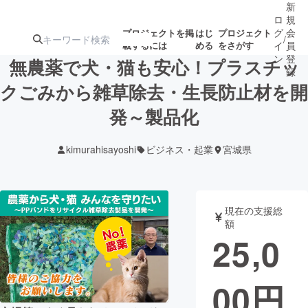
新
ロ
規
グ
会
プロジェクトを掲
はじ
プロジェクト
/
載するには
める
をさがす
イ
員
ン
登
無農薬で犬・猫も安心！プラスチッ
録
クごみから雑草除去・生長防止材を開
発～製品化
人気のプロ
注目のリ
注目の新着プロ
募集終了が近いプ
もうすぐ公開
ジェクト
ターン
ジェクト
ロジェクト
されます
kimurahisayoshi
ビジネス・起業
宮城県
アート・写真
音楽
現在の支援総
テクノロジー・ガジェット
ゲーム・サ
額
25,0
映像・映画
書籍・雑誌
00
円
ビジネス・起業
チャレンジ