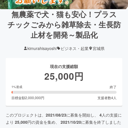
無農薬で犬・猫も安心！プラス
チックごみから雑草除去・生長防
止材を開発～製品化
kimurahisayoshi
ビジネス・起業
宮城県
現在の支援総額
25,000
円
終了
1
%達成
目標金額
2,000,000
円
支援者数
4
人
このプロジェクトは、
2021/08/23
に募集を開始し、
4
人の支援に
より
25,000
円の資金を集め、
2021/10/20
に募集を終了しました