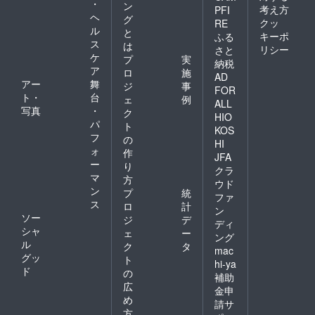
・
ン
考え方
PFI
ヘ
グ
クッ
RE
ル
と
キーポ
ふる
ス
は
リシー
さと
ケ
プ
実
納税
ア
ロ
施
AD
アー
舞
ジ
事
FOR
ト・
台
ェ
例
ALL
写真
・
ク
HIO
パ
ト
KOS
フ
の
HI
ォ
作
JFA
ー
り
クラ
マ
方
ウド
ン
プ
統
ファ
ス
ロ
計
ン
ソー
ジ
デ
ディ
シャ
ェ
ー
ング
ル
ク
タ
mac
グッ
ト
hi-ya
ド
の
補助
広
金申
め
請サ
方