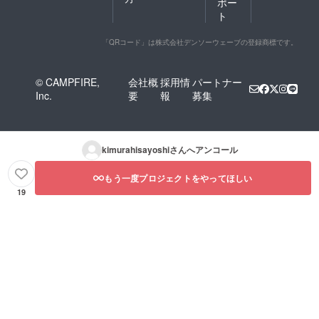
ポー
ト
「QRコード」は株式会社デンソーウェーブの登録商標です。
© CAMPFIRE,
会社概
採用情
パートナー
Inc.
要
報
募集
kimurahisayoshi
さんへアンコール
もう一度プロジェクトをやってほしい
19