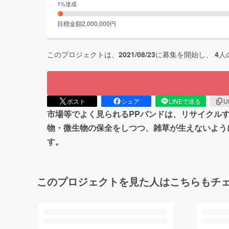
1
%達成
目標金額
2,000,000
円
このプロジェクトは、
2021/08/23
に募集を開始し、
4
人
ポスト
シェア
LINEで送る
U
市場等でよく見られるPPバンドは、リサイクル
物・微生物の保全をしつつ、雑草が生えないよう
す。
このプロジェクトを見た人はこちらもチ