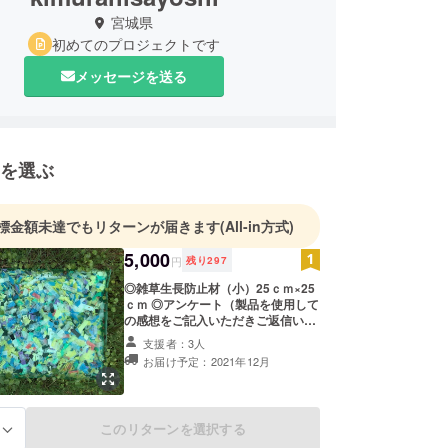
宮城県
初めてのプロジェクトです
メッセージを送る
を選ぶ
標金額未達でもリターンが届きます
(All-in方式)
5,000
円
残り
297
◎雑草生長防止材（小）25ｃｍ×25
ｃｍ ◎アンケート（製品を使用して
の感想をご記入いただきご返信いた
だけると幸いです） ◎お礼のお手紙
支援者：3人
上記３点をお送りさせていただきま
お届け予定：2021年12月
す。 また、雑草除去・生長防止材の
画像は試作品の為、皆様にお届けす
る際にカラー等が異なる場合がござ
いますが、あらかじめご了承くださ
このリターンを選択する
る
い。 ※備考欄にて雑草除去・生長防