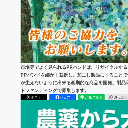
まちづくり・地域活性化
市場等でよく見られるPPバンドは、リサイクルす
PPバンドを細かく裁断し、加工し製品にすること
が生えないように出来る画期的な商品を開発。製品
ドファンディングで募集します。
ポスト
シェア
LINEで送る
URLコ