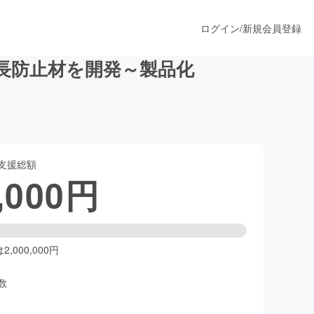
ログイン
/
新規会員登録
長防止材を開発～製品化
うすぐ公開されます
支援総額
プロダクト
,000
円
ファッション
スポーツ
,000,000円
数
ア
ソーシャルグッド
人