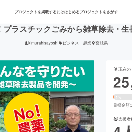
プロジェクトを掲載するには
はじめる
プロジェクトをさがす
！プラスチックごみから雑草除去・生
kimurahisayoshi
ビジネス・起業
宮城県
注目のリターン
注目の新着プロジェクト
募集終了が近いプロジェクト
も
現在の
音楽
舞台・パフォーマンス
25
ゲーム・サービス開発
フード・飲食店
1%
書籍・雑誌出版
アニメ・漫画
目標金額は2
支援者
チャレンジ
ビューティー・ヘルスケ
4