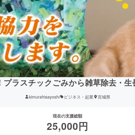
！プラスチックごみから雑草除去・生
kimurahisayoshi
ビジネス・起業
宮城県
現在の支援総額
25,000
円