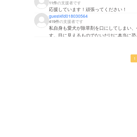
11件
の支援者です
応援しています！頑張ってください！
guest4fd018030564
419件
の支援者です
私自身も愛犬が除草剤を口にしてしまい、
す。目に見えるものでないだけに本当に恐
このプロジェクトを拝見して本当に感謝致
痛んでおります。
気持ちだけですが、少しでもお力になれれ
1
集まります事を、心から願っております。