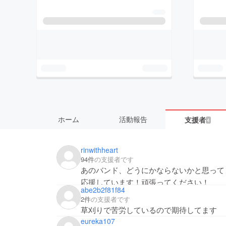
ホーム
活動報告
支援者
4
rinwithheart
94件
の支援者です
あのバンド、どうにかならないかと思って
応援しています！頑張ってください！
abe2b2f81f84
2件
の支援者です
草刈りで苦労しているので期待してます
eureka107