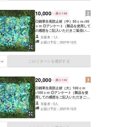
止材の郵送は不要とのお申し出が
あった方には、お礼のお手紙のみ郵
送させていただきます。
10,000
円
残り
199
◎雑草生長防止材（中）50ｃｍ×50
ｃｍ ◎アンケート（製品を使用して
の感想をご記入いただきご返信いた
だけると幸いです） ◎お礼のお手紙
支援者：1人
上記３点をお送りさせていただきま
お届け予定：2021年12月
す。 また、雑草除去・生長防止材の
画像は試作品の為、皆様にお届けす
る際にカラー等が異なる場合がござ
いますが、あらかじめご了承くださ
このリターンを選択する
る
い。 ※備考欄にて雑草除去・生長防
止材の郵送は不要とのお申し出が
あった方には、お礼のお手紙のみ郵
送させていただきます。
20,000
円
残り
100
◎雑草生長防止材（大）100ｃｍ
×100ｃｍ ◎アンケート（製品を使
用しての感想をご記入いただきご返
信いただけると幸いです） ◎お礼の
支援者：0人
お手紙 上記３点をお送りさせていた
お届け予定：2021年12月
だきます。 また、雑草除去・生長防
止材の画像は試作品の為、皆様にお
届けする際にカラー等が異なる場合
がございますが、あらかじめご了承