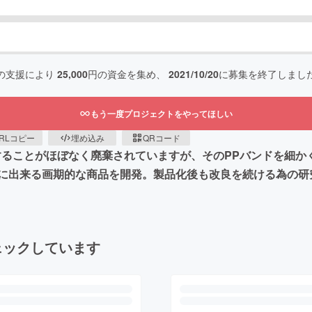
の支援により
25,000
円の資金を集め、
2021/10/20
に募集を終了しまし
もう一度プロジェクトをやってほしい
RLコピー
埋め込み
QRコード
することがほぼなく廃棄されていますが、そのPPバンドを細か
に出来る画期的な商品を開発。製品化後も改良を続ける為の研
ェックしています