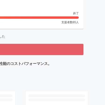
終了
支援者数
65
人
した
性能のコストパフォーマンス。