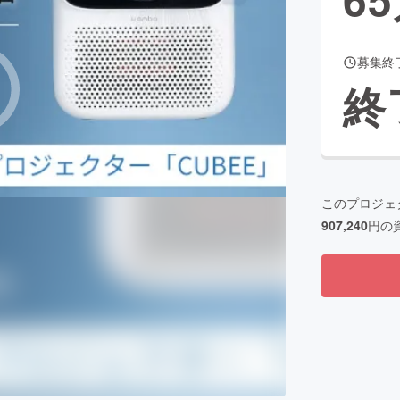
募集終
CAMPFIRE for Social Good
CAMPFIRE Creation
終
CAMPFIREふるさと納税
machi-ya
コミュニティ
このプロジェ
907,240
円の