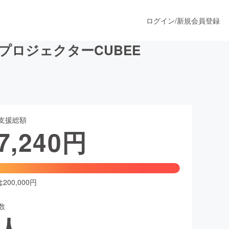
ログイン
/
新規会員登録
ロジェクターCUBEE
うすぐ公開されます
支援総額
プロダクト
7,240
円
ファッション
スポーツ
00,000円
数
ア
ソーシャルグッド
人