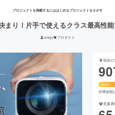
プロジェクトを掲載するには
はじめる
プロジェクトをさがす
決まり！片手で使えるクラス最高性能プ
unsyu
プロダクト
注目のリターン
注目の新着プロジェクト
募集終了が近いプロジェクト
も
現在の
音楽
舞台・パフォーマンス
90
ゲーム・サービス開発
フード・飲食店
453%
書籍・雑誌出版
アニメ・漫画
目標金額は2
支援者
チャレンジ
ビューティー・ヘルスケ
65