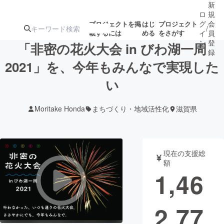
新
ロ
規
グ
会
プロジェクトを掲
はじ
プロジェクト
/
載するには
める
をさがす
イ
員
ン
登
「非密の花火大会 in びわ湖一周
録
2021」を、今年もみんなで実現した
い
人気のプロ
注目のリ
注目の新着プロ
募集終了が近いプ
もうすぐ公開
ジェクト
ターン
ジェクト
ロジェクト
されます
Moritake Honda
まちづくり・地域活性化
滋賀県
アート・写真
音楽
現在の支援総
テクノロジー・ガジェット
ゲーム・サ
額
1,46
映像・映画
書籍・雑誌
2,77
ビジネス・起業
チャレンジ