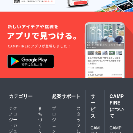
カテゴリー
起案サポート
サ
CAMP
ー
FIRE
テク
ま
プ
ス
ビ
につい
ノロ
ち
ロ
タ
ス
て
ジー
づ
ジ
ッ
・ガ
く
ェ
フ
CAM
CAMP
ジェ
り
ク
に