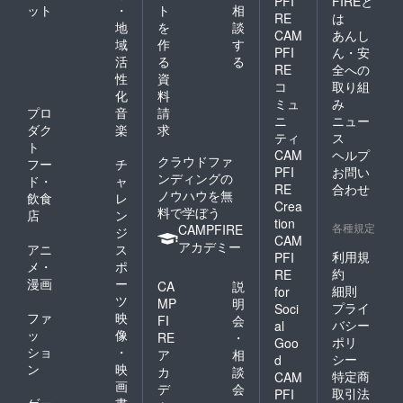
PFI
FIREと
ット
・
ト
相
RE
は
地
を
談
CAM
あんし
域
作
す
PFI
ん・安
活
る
る
RE
全への
性
資
コ
取り組
化
料
ミュ
み
プロ
音
請
ニ
ニュー
ダク
楽
求
ティ
ス
ト
CAM
ヘルプ
クラウドファ
フー
チ
PFI
お問い
ンディングの
ド・
ャ
RE
合わせ
ノウハウを無
飲食
レ
Crea
料で学ぼう
店
ン
tion
各種規定
CAMPFIRE
ジ
CAM
アカデミー
アニ
ス
利用規
PFI
メ・
ポ
約
RE
漫画
ー
CA
説
細則
for
ツ
MP
明
プライ
Soci
ファ
映
FI
会
バシー
al
ッ
像
RE
・
ポリ
Goo
ショ
・
ア
相
シー
d
ン
映
カ
談
特定商
CAM
画
デ
会
取引法
PFI
ゲー
書