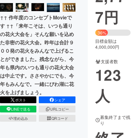
7
円
まちづくり・地域活性化
↑↑ 作年度のコンセプトMovieで
す ↑↑「来年こそは、いつも通り
CAMPFIRE for Social Good
CAMPFIRE Creation
36%
の花火大会を」そんな願いを込め
CAMPFIREふるさと納税
machi-ya
コミュニティ
目標金額は
た非密の花火大会。昨年は合計９
4,000,000円
００発の花火をみんなで上げるこ
とができました。残念ながら、今
支援者数
年も県内のいつも通りの花火大会
123
は中止です。ささやかにでも、今
年もみんなで。一緒にびわ湖に花
人
火を上げましょう。
ポスト
シェア
LINEで送る
URLコピー
募集終了まで残
埋め込み
QRコード
り