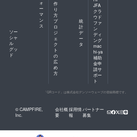
ォ
作
JFA
ー
り
クラ
マ
方
ウド
ン
プ
統
ファ
ス
ロ
計
ン
ソー
ジ
デ
ディ
シャ
ェ
ー
ング
ル
ク
タ
mac
グッ
ト
hi-ya
ド
の
補助
広
金申
め
請サ
方
ポー
ト
「QRコード」は株式会社デンソーウェーブの登録商標です。
© CAMPFIRE,
会社概
採用情
パートナー
Inc.
要
報
募集