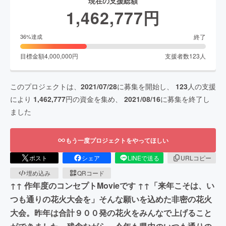
現在の支援総額
1,462,777
円
終了
36
%達成
目標金額
4,000,000
円
支援者数
123
人
このプロジェクトは、
2021/07/28
に募集を開始し、
123
人の支援
により
1,462,777
円の資金を集め、
2021/08/16
に募集を終了し
ました
もう一度プロジェクトをやってほしい
ポスト
シェア
LINEで送る
URLコピー
埋め込み
QRコード
↑↑ 作年度のコンセプトMovieです ↑↑「来年こそは、い
つも通りの花火大会を」そんな願いを込めた非密の花火
大会。昨年は合計９００発の花火をみんなで上げること