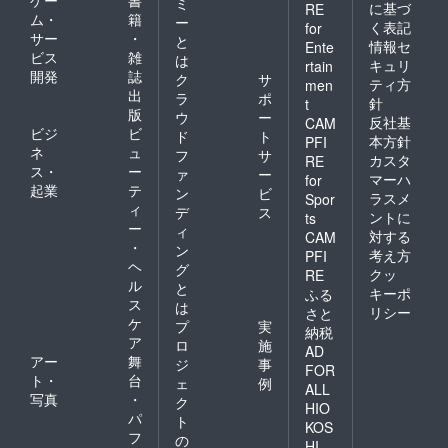
ミ
に基づ
RE
ム・
籍
ー
く表記
for
サー
・
と
情報セ
Ente
ビス
雑
は
キュリ
rtain
開発
誌
ク
サ
ティ方
men
出
ラ
ポ
針
t
版
ウ
ー
反社基
CAM
ビジ
ビ
ド
ト
本方針
PFI
ネ
ュ
フ
サ
カスタ
RE
ス・
ー
ァ
ー
マーハ
for
起業
テ
ン
ビ
ラスメ
Spor
ィ
デ
ス
ントに
ts
ー
ィ
対する
CAM
・
ン
考え方
PFI
ヘ
グ
クッ
RE
ル
と
キーポ
ふる
ス
は
リシー
さと
ケ
プ
実
納税
ア
ロ
施
AD
アー
舞
ジ
事
FOR
ト・
台
ェ
例
ALL
写真
・
ク
HIO
パ
ト
KOS
フ
の
HI