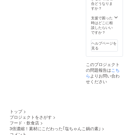
惣菜製
合どうなりま
造業 03
すか？
南筑後
保 第2-
支援で困った
3086号
時はどこに相
また、
談したらいい
感謝の
ですか？
お手紙
も添え
ヘルプページを
させて
見る
いただ
きま
す。
このプロジェクト
の問題報告は
こち
ら
よりお問い合わ
せください
トップ
>
プロジェクトをさがす
>
フード・飲食店
>
3倍濃縮！素材にこだわった｢塩ちゃんこ鍋の素｣
>
コメント