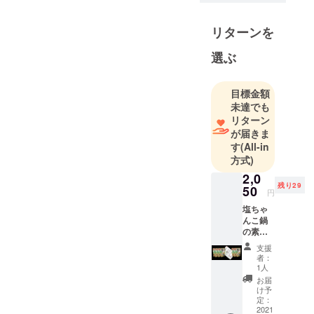
います。
リターンを
色々なメー
カー様と
選ぶ
タッグを組
んで美味し
いもの作り
目標金額
未達でも
をサポート
リターン
していま
が届きま
す。
す
(All-in
方式)
2,0
残り29
50
円
塩ちゃ
んこ鍋
の素
270g×5
支援
袋 (送料
者：
&消費税
1人
込） 賞
お届
味期300
け予
日～365
定：
日の間
2021