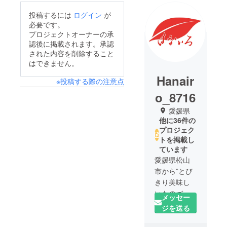
投稿するには
ログイン
が
必要です。
プロジェクトオーナーの承
認後に掲載されます。承認
された内容を削除すること
はできません。
Hanair
※投稿する際の注意点
o_8716
愛媛県
他に36件の
プロジェク
トを掲載し
ています
愛媛県松山
市から”とび
きり美味し
いものづく
メッセー
り”を経営理
ジを送る
念として、
活動をして