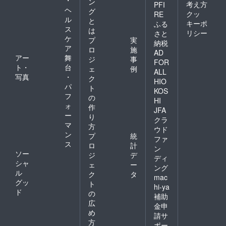
ン
考え方
PFI
ヘ
グ
クッ
RE
ル
と
キーポ
ふる
ス
は
リシー
さと
ケ
プ
実
納税
ア
ロ
施
AD
アー
舞
ジ
事
FOR
ト・
台
ェ
例
ALL
写真
・
ク
HIO
パ
ト
KOS
フ
の
HI
ォ
作
JFA
ー
り
クラ
マ
方
ウド
ン
プ
統
ファ
ス
ロ
計
ン
ソー
ジ
デ
ディ
シャ
ェ
ー
ング
ル
ク
タ
mac
グッ
ト
hi-ya
ド
の
補助
広
金申
め
請サ
方
ポー