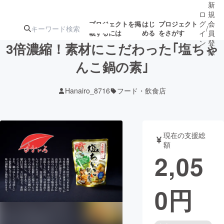
新
ロ
規
グ
会
プロジェクトを掲
はじ
プロジェクト
/
載するには
める
をさがす
イ
員
ン
登
3倍濃縮！素材にこだわった｢塩ちゃ
録
んこ鍋の素｣
人気のプロ
注目のリ
注目の新着プロ
募集終了が近いプ
もうすぐ公開
Hanairo_8716
フード・飲食店
ジェクト
ターン
ジェクト
ロジェクト
されます
アート・写真
音楽
現在の支援総
額
2,05
テクノロジー・ガジェット
ゲーム・サ
0
円
映像・映画
書籍・雑誌
ビジネス・起業
チャレンジ