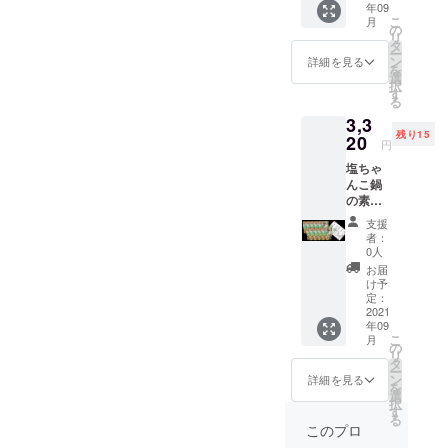
年09
原材料:
こ
月
食塩、
の
リ
魚醤(い
タ
ー
わし、
ン
詳細を見る
を
食塩)、
選
択
昆布エ
す
る
キス、
3,3
本みり
残り15
ん、鯛
20
円
(国産)、
塩ちゃ
鯛エキ
んこ鍋
ス、焼
の素
きあご
270g×1
(とびう
支援
0袋 (送
お)エキ
者：
料&消費
ス、昆
0人
税込）
布/調味
お届
賞味期
料(アミ
け予
300日～
ノ酸
定：
365日の
2021
等)、増
年09
間 原材
粘多糖
こ
月
料:食
類、酒
の
リ
塩、魚
精 添加
タ
ー
醤(いわ
物表示:
ン
詳細を見る
を
し、食
調味料
選
択
塩)、昆
(アミノ
す
る
布エキ
酸等)、
このプロ
ス、本
増粘多