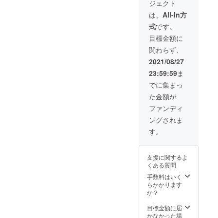
ジェクト
みり
糖類、
ん、鯛
酒精 ア
は、
All-In方
(国産)、
レル
式
です。
鯛エキ
ギー表
ス、焼
示:特に
目標金額に
きあご
なし 業
関わらず、
(とびう
務資格:
お)エキ
惣菜製
2021/08/27
ス、昆
造業 03
23:59:59
ま
布/調味
南筑後
料(アミ
保 第2-
でに集まっ
ノ酸
3086号
た金額が
等)、増
また、
粘多糖
感謝の
ファンディ
類、酒
お手紙
ングされま
精 添加
も添え
物表示:
させて
す。
調味料
いただ
(アミノ
きま
酸等)、
す。
支援に関するよ
増粘多
くある質問
糖類、
酒精 ア
手数料はいく
レル
らかかります
ギー表
か？
示:特に
なし 業
目標金額に届
務資格:
かなかった場