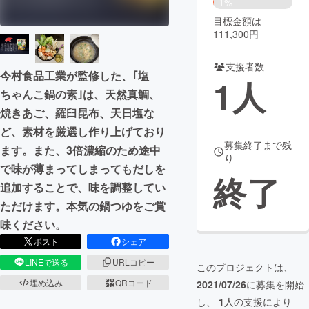
1%
目標金額は
まちづくり・地域活性化
111,300円
支援者数
CAMPFIRE for Social Good
CAMPFIRE Creation
今村食品工業が監修した、｢塩
1
人
CAMPFIREふるさと納税
machi-ya
コミュニティ
ちゃんこ鍋の素｣は、天然真鯛、
焼きあご、羅臼昆布、天日塩な
ど、素材を厳選し作り上げており
募集終了まで残
ます。また、3倍濃縮のため途中
り
で味が薄まってしまってもだしを
終了
追加することで、味を調整してい
ただけます。本気の鍋つゆをご賞
味ください。
ポスト
シェア
LINEで送る
URLコピー
このプロジェクトは、
埋め込み
QRコード
2021/07/26
に募集を開始
し、
1
人の支援により