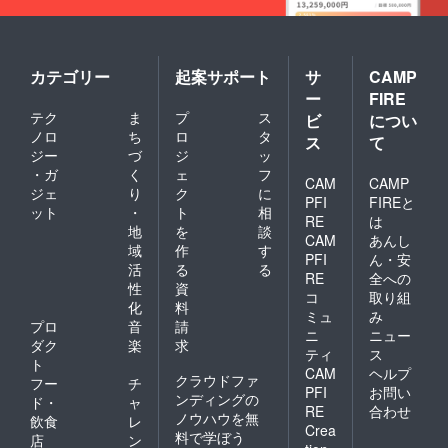
カテゴリー
起案サポート
サ
CAMP
ー
FIRE
テク
ま
プ
ス
ビ
につい
ノロ
ち
ロ
タ
ス
て
ジー
づ
ジ
ッ
・ガ
く
ェ
フ
CAM
CAMP
ジェ
り
ク
に
PFI
FIREと
ット
・
ト
相
RE
は
地
を
談
CAM
あんし
域
作
す
PFI
ん・安
活
る
る
RE
全への
性
資
コ
取り組
化
料
ミュ
み
プロ
音
請
ニ
ニュー
ダク
楽
求
ティ
ス
ト
CAM
ヘルプ
クラウドファ
フー
チ
PFI
お問い
ンディングの
ド・
ャ
RE
合わせ
ノウハウを無
飲食
レ
Crea
料で学ぼう
店
ン