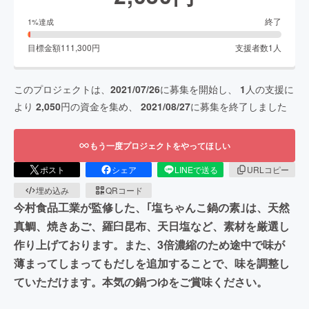
終了
1
%達成
目標金額
111,300
円
支援者数
1
人
このプロジェクトは、
2021/07/26
に募集を開始し、
1
人の支援に
より
2,050
円の資金を集め、
2021/08/27
に募集を終了しました
もう一度プロジェクトをやってほしい
ポスト
シェア
LINEで送る
URLコピー
埋め込み
QRコード
今村食品工業が監修した、｢塩ちゃんこ鍋の素｣は、天然
真鯛、焼きあご、羅臼昆布、天日塩など、素材を厳選し
作り上げております。また、3倍濃縮のため途中で味が
薄まってしまってもだしを追加することで、味を調整し
ていただけます。本気の鍋つゆをご賞味ください。