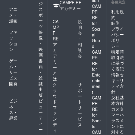
tion
各種規定
CAMPFIRE
ジ
CAM
アカデミー
アニ
ス
利用規
PFI
メ・
ポ
約
RE
漫画
ー
CA
説
細則
for
ツ
MP
明
プライ
Soci
ファ
映
FI
会
バシー
al
ッ
像
RE
・
ポリ
Goo
ショ
・
ア
相
シー
d
ン
映
カ
談
特定商
CAM
画
デ
会
取引法
PFI
ゲー
書
ミ
に基づ
RE
ム・
籍
ー
く表記
for
サー
・
と
情報セ
Ente
ビス
雑
は
キュリ
rtain
開発
誌
ク
サ
ティ方
men
出
ラ
ポ
針
t
版
ウ
ー
反社基
CAM
ビジ
ビ
ド
ト
本方針
PFI
ネ
ュ
フ
サ
カスタ
RE
ス・
ー
ァ
ー
マーハ
for
起業
テ
ン
ビ
ラスメ
Spor
ィ
デ
ス
ントに
ts
ー
ィ
対する
CAM
・