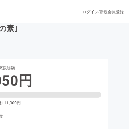
ログイン
/
新規会員登録
の素｣
うすぐ公開されます
支援総額
プロダクト
050
円
ファッション
スポーツ
11,300円
数
ア
ソーシャルグッド
人