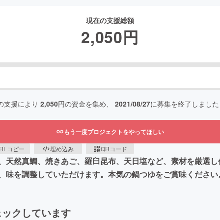
現在の支援総額
2,050
円
の支援により
2,050
円の資金を集め、
2021/08/27
に募集を終了しました
もう一度プロジェクトをやってほしい
RLコピー
埋め込み
QRコード
は、天然真鯛、焼きあご、羅臼昆布、天日塩など、素材を厳選し
、味を調整していただけます。本気の鍋つゆをご賞味ください
ェックしています