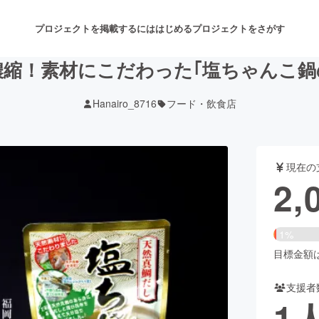
プロジェクトを掲載するには
はじめる
プロジェクトをさがす
濃縮！素材にこだわった｢塩ちゃんこ鍋
Hanairo_8716
フード・飲食店
注目のリターン
注目の新着プロジェクト
募集終了が近いプロジェクト
も
現在の
音楽
舞台・パフォーマンス
2,
ゲーム・サービス開発
フード・飲食店
1%
書籍・雑誌出版
アニメ・漫画
目標金額は1
支援者
チャレンジ
ビューティー・ヘルスケ
1