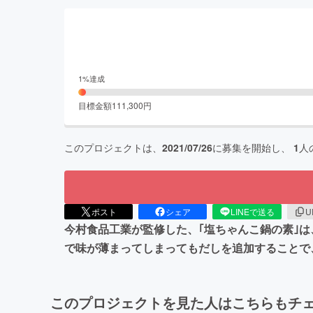
1
%達成
目標金額
111,300
円
このプロジェクトは、
2021/07/26
に募集を開始し、
1
人
ポスト
シェア
LINEで送る
U
今村食品工業が監修した、｢塩ちゃんこ鍋の素｣
で味が薄まってしまってもだしを追加することで
このプロジェクトを見た人はこちらもチ