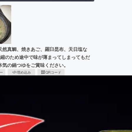
天然真鯛、焼きあご、羅臼昆布、天日塩な
濃縮のため途中で味が薄まってしまってもだ
本気の鍋つゆをご賞味ください。
ピー
埋め込み
QRコード