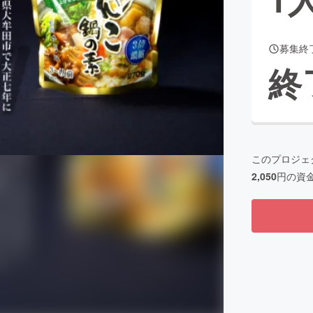
募集終
CAMPFIRE for Social Good
CAMPFIRE Creation
終
CAMPFIREふるさと納税
machi-ya
コミュニティ
このプロジェ
2,050
円の資