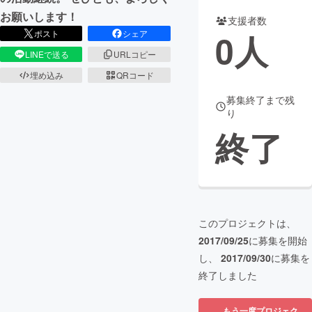
お願いします！
支援者数
まちづくり・地域活性化
0
人
ポスト
シェア
LINEで送る
URLコピー
CAMPFIRE for Social Good
CAMPFIRE Creation
埋め込み
QRコード
CAMPFIREふるさと納税
machi-ya
コミュニティ
募集終了まで残
り
終了
このプロジェクトは、
2017/09/25
に募集を開始
し、
2017/09/30
に募集を
終了しました
もう一度プロジェク