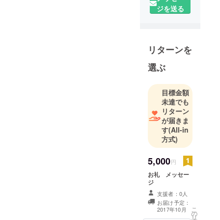
ます！
ジを送る
ファッショ
ン、グラ
フィックど
リターンを
んと来い！
LINEスタン
選ぶ
プ:https://t.c
o/0GjekHXo
目標金額
Z8
未達でも
STORE:https
リターン
://t.co/pJNFx
が届きま
fTU7H
す
(All-in
方式)
5,000
円
お礼 メッセー
ジ
支援者：0人
お届け予定：
こ
2017年10月
の
リ