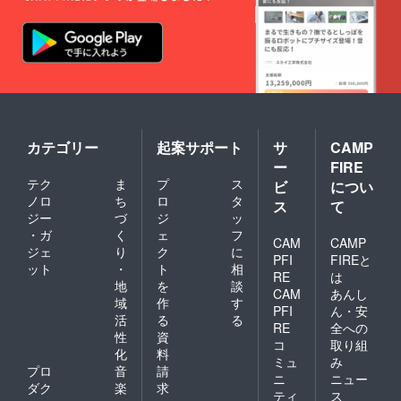
カテゴリー
起案サポート
サ
CAMP
ー
FIRE
テク
ま
プ
ス
ビ
につい
ノロ
ち
ロ
タ
ス
て
ジー
づ
ジ
ッ
・ガ
く
ェ
フ
CAM
CAMP
ジェ
り
ク
に
PFI
FIREと
ット
・
ト
相
RE
は
地
を
談
CAM
あんし
域
作
す
PFI
ん・安
活
る
る
RE
全への
性
資
コ
取り組
化
料
ミュ
み
プロ
音
請
ニ
ニュー
ダク
楽
求
ティ
ス