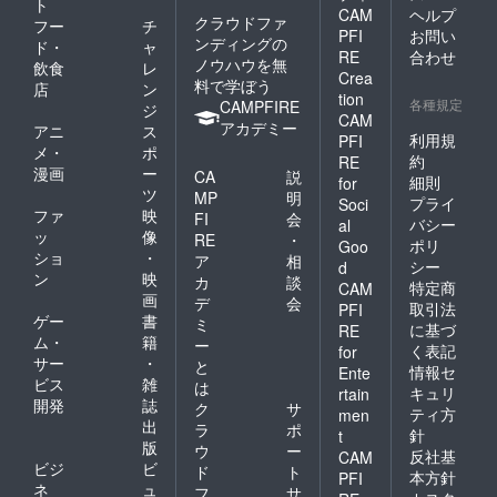
ト
CAM
ヘルプ
クラウドファ
フー
チ
PFI
お問い
ンディングの
ド・
ャ
RE
合わせ
ノウハウを無
飲食
レ
Crea
料で学ぼう
店
ン
tion
各種規定
CAMPFIRE
ジ
CAM
アカデミー
アニ
ス
利用規
PFI
メ・
ポ
約
RE
漫画
ー
CA
説
細則
for
ツ
MP
明
プライ
Soci
ファ
映
FI
会
バシー
al
ッ
像
RE
・
ポリ
Goo
ショ
・
ア
相
シー
d
ン
映
カ
談
特定商
CAM
画
デ
会
取引法
PFI
ゲー
書
ミ
に基づ
RE
ム・
籍
ー
く表記
for
サー
・
と
情報セ
Ente
ビス
雑
は
キュリ
rtain
開発
誌
ク
サ
ティ方
men
出
ラ
ポ
針
t
版
ウ
ー
反社基
CAM
ビジ
ビ
ド
ト
本方針
PFI
ネ
ュ
フ
サ