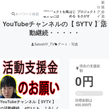
新
ロ
規
グ
会
プロジェクトを掲
はじ
プロジェクト
/
載するには
める
をさがす
イ
員
ン
登
YouTubeチャンネルの【 SYTV 】活
録
動継続・・・・・
人気のプロ
注目のリ
注目の新着プロ
募集終了が近いプ
もうすぐ公開
SatoshiY_TV
アート・写真
ジェクト
ターン
ジェクト
ロジェクト
されます
アート・写真
音楽
現在の支援総
額
0
円
テクノロジー・ガジェット
ゲーム・サ
映像・映画
書籍・雑誌
0%
目標金額は
YouTubeチャンネル【 SYTV 】
400,000円
ビジネス・起業
チャレンジ
の活動継続。 ぜひとも、よろしく