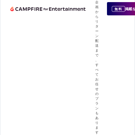
企
画
掲載
無料
か
ら
リ
タ
ー
ン
配
送
ま
で
、
す
べ
て
お
任
せ
の
プ
ラ
ン
も
あ
り
ま
す