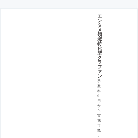
エ
ン
タ
メ
領
域
特
化
型
ク
ラ
フ
ァ
ン
手
数
料
0
円
か
ら
実
施
可
能
。