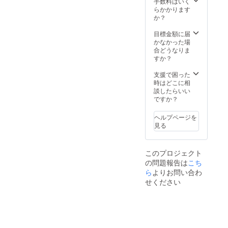
手数料はいく
らかかります
か？
目標金額に届
かなかった場
合どうなりま
すか？
支援で困った
時はどこに相
談したらいい
ですか？
ヘルプページを
見る
このプロジェクト
の問題報告は
こち
ら
よりお問い合わ
せください