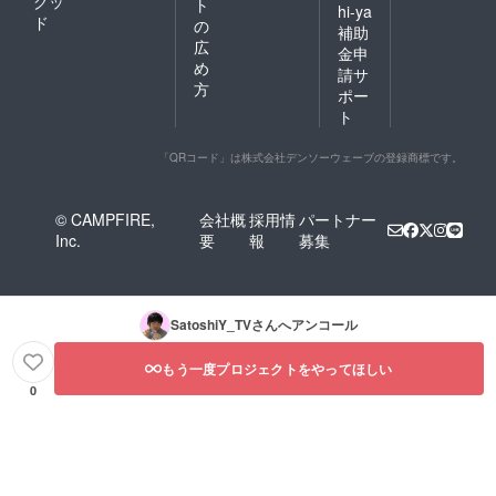
グッ
ト
hi-ya
ド
の
補助
広
金申
め
請サ
方
ポー
ト
「QRコード」は株式会社デンソーウェーブの登録商標です。
© CAMPFIRE,
会社概
採用情
パートナー
Inc.
要
報
募集
SatoshiY_TV
さんへアンコール
もう一度プロジェクトをやってほしい
0