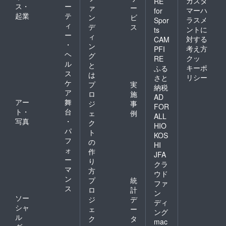
カスタ
RE
ス・
ー
ァ
ー
マーハ
for
起業
テ
ン
ビ
ラスメ
Spor
ィ
デ
ス
ントに
ts
ー
ィ
対する
CAM
・
ン
考え方
PFI
ヘ
グ
クッ
RE
ル
と
キーポ
ふる
ス
は
リシー
さと
ケ
プ
実
納税
ア
ロ
施
AD
アー
舞
ジ
事
FOR
ト・
台
ェ
例
ALL
写真
・
ク
HIO
パ
ト
KOS
フ
の
HI
ォ
作
JFA
ー
り
クラ
マ
方
ウド
ン
プ
統
ファ
ス
ロ
計
ン
ソー
ジ
デ
ディ
シャ
ェ
ー
ング
ル
ク
タ
mac