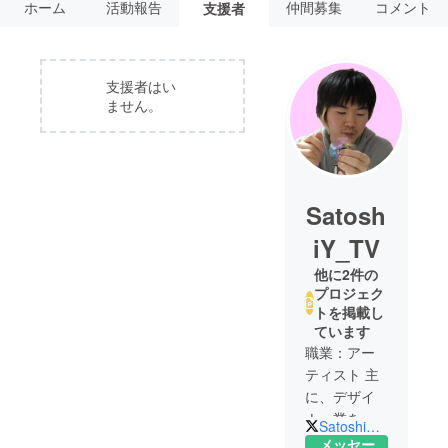
ホーム
活動報告
仲間募集
コメント
支援者
支援者はい
ません。
Satosh
iY_TV
他に2件の
プロジェク
トを掲載し
ています
職業：アー
ティスト 主
に、デザイ
ナー業を
SatoshiY_TV
やっており
メッセー