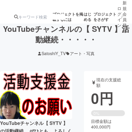
新
ロ
規
グ
会
プロジェクトを掲
はじ
プロジェクト
/
載するには
める
をさがす
イ
員
ン
登
YouTubeチャンネルの【 SYTV 】活
録
動継続・・・・・
人気のプロ
注目のリ
注目の新着プロ
募集終了が近いプ
もうすぐ公開
SatoshiY_TV
アート・写真
ジェクト
ターン
ジェクト
ロジェクト
されます
アート・写真
音楽
現在の支援総
額
0
円
テクノロジー・ガジェット
ゲーム・サ
映像・映画
書籍・雑誌
0%
目標金額は
YouTubeチャンネル【 SYTV 】
400,000円
ビジネス・起業
チャレンジ
の活動継続。 ぜひとも、よろしく