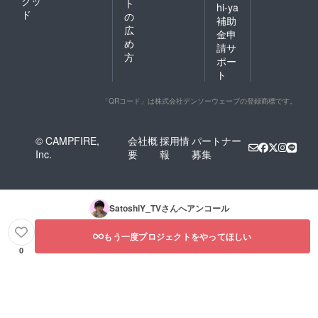
グッ
ト
hi-ya
ド
の
補助
広
金申
め
請サ
方
ポー
ト
「QRコード」は株式会社デンソーウェーブの登録商標です。
© CAMPFIRE,
会社概
採用情
パートナー
Inc.
要
報
募集
SatoshiY_TV
さんへアンコール
もう一度プロジェクトをやってほしい
0