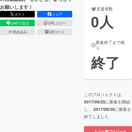
お願いします！
支援者数
まちづくり・地域活性化
0
人
ポスト
シェア
LINEで送る
URLコピー
CAMPFIRE for Social Good
CAMPFIRE Creation
埋め込み
QRコード
CAMPFIREふるさと納税
machi-ya
コミュニティ
募集終了まで残
り
終了
このプロジェクトは、
2017/09/25
に募集を開始
し、
2017/09/30
に募集を
終了しました
もう一度プロジェク