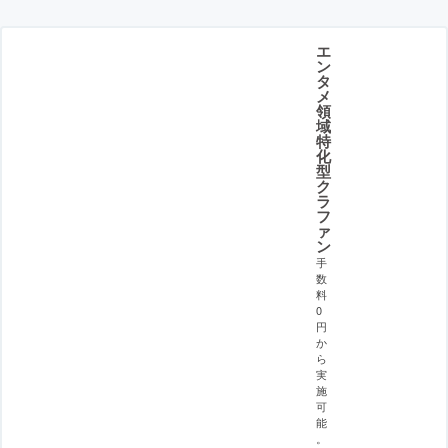
エ
ン
タ
メ
領
域
特
化
型
ク
ラ
フ
ァ
ン
手
数
料
0
円
か
ら
実
施
可
能
。