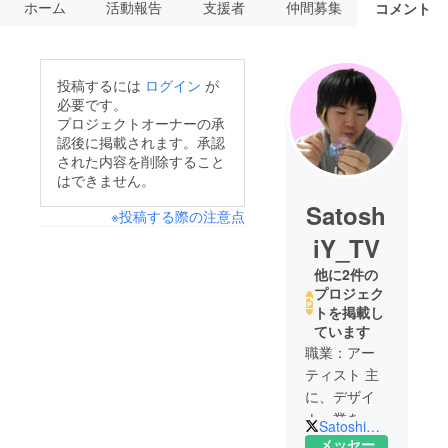
ホーム
活動報告
支援者
仲間募集
コメント
投稿するには
ログイン
が
必要です。
プロジェクトオーナーの承
認後に掲載されます。承認
された内容を削除すること
はできません。
Satosh
※投稿する際の注意点
iY_TV
他に2件の
プロジェク
トを掲載し
ています
職業：アー
ティスト 主
に、デザイ
ナー業を
SatoshiY_TV
やっており
メッセー