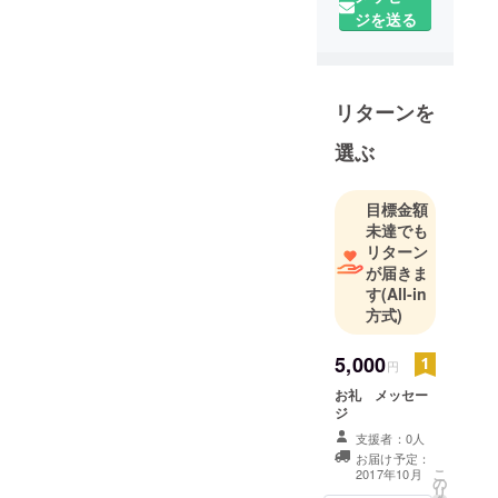
ます！
ジを送る
ファッショ
ン、グラ
フィックど
リターンを
んと来い！
LINEスタン
選ぶ
プ:https://t.c
o/0GjekHXo
目標金額
Z8
未達でも
STORE:https
リターン
://t.co/pJNFx
が届きま
fTU7H
す
(All-in
方式)
5,000
円
お礼 メッセー
ジ
支援者：0人
お届け予定：
こ
2017年10月
の
リ