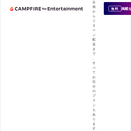
企
画
掲載
無料
か
ら
リ
タ
ー
ン
配
送
ま
で
、
す
べ
て
お
任
せ
の
プ
ラ
ン
も
あ
り
ま
す