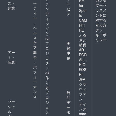
カスタ
RE
ス・
ー
ァ
ー
マーハ
for
起業
テ
ン
ビ
ラスメ
Spor
ィ
デ
ス
ントに
ts
ー
ィ
対する
CAM
・
ン
考え方
PFI
ヘ
グ
クッ
RE
ル
と
キーポ
ふる
ス
は
リシー
さと
ケ
プ
実
納税
ア
ロ
施
AD
アー
舞
ジ
事
FOR
ト・
台
ェ
例
ALL
写真
・
ク
HIO
パ
ト
KOS
フ
の
HI
ォ
作
JFA
ー
り
クラ
マ
方
ウド
ン
プ
統
ファ
ス
ロ
計
ン
ソー
ジ
デ
ディ
シャ
ェ
ー
ング
ル
ク
タ
mac