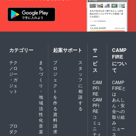
カテゴリー
起案サポート
サ
CAMP
ー
FIRE
テク
ま
プ
ス
ビ
につい
ノロ
ち
ロ
タ
ス
て
ジー
づ
ジ
ッ
・ガ
く
ェ
フ
CAM
CAMP
ジェ
り
ク
に
PFI
FIREと
ット
・
ト
相
RE
は
地
を
談
CAM
あんし
域
作
す
PFI
ん・安
活
る
る
RE
全への
性
資
コ
取り組
化
料
ミュ
み
プロ
音
請
ニ
ニュー
ダク
楽
求
ティ
ス