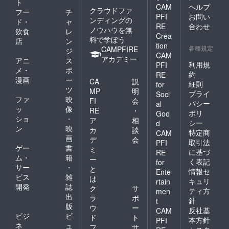
ト
CAM
ヘルプ
クラウドファ
フー
チ
PFI
お問い
ンディングの
ド・
ャ
RE
合わせ
ノウハウを無
飲食
レ
Crea
料で学ぼう
店
ン
tion
各種規定
CAMPFIRE
ジ
CAM
アカデミー
アニ
ス
利用規
PFI
メ・
ポ
約
RE
漫画
ー
CA
説
細則
for
ツ
MP
明
プライ
Soci
ファ
映
FI
会
バシー
al
ッ
像
RE
・
ポリ
Goo
ショ
・
ア
相
シー
d
ン
映
カ
談
特定商
CAM
画
デ
会
取引法
PFI
ゲー
書
ミ
に基づ
RE
ム・
籍
ー
く表記
for
サー
・
と
情報セ
Ente
ビス
雑
は
キュリ
rtain
開発
誌
ク
サ
ティ方
men
出
ラ
ポ
針
t
版
ウ
ー
反社基
CAM
ビジ
ビ
ド
ト
本方針
PFI
ネ
ュ
フ
サ