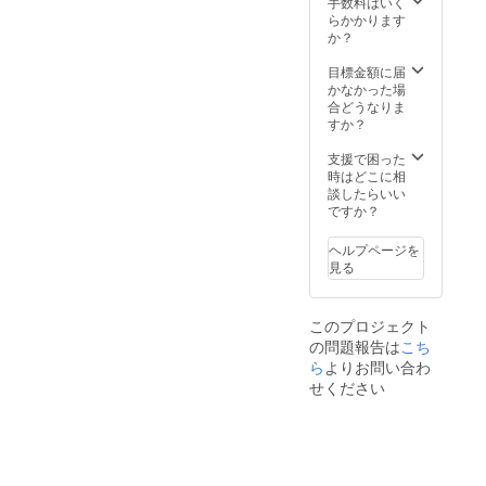
手数料はいく
らかかります
か？
目標金額に届
かなかった場
合どうなりま
すか？
支援で困った
時はどこに相
談したらいい
ですか？
ヘルプページを
見る
このプロジェクト
の問題報告は
こち
ら
よりお問い合わ
せください