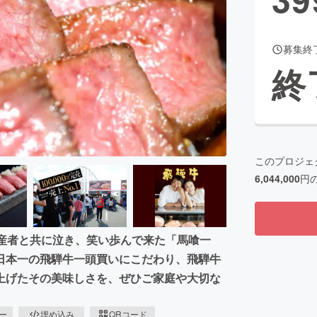
募集終
CAMPFIRE for Social Good
CAMPFIRE Creation
終
CAMPFIREふるさと納税
machi-ya
コミュニティ
このプロジェ
6,044,000
円
生産者と共に泣き、笑い歩んで来た「馬喰一
日本一の飛騨牛一頭買いにこだわり、飛騨牛
上げたその美味しさを、ぜひご家庭や大切な
ピー
埋め込み
QRコード