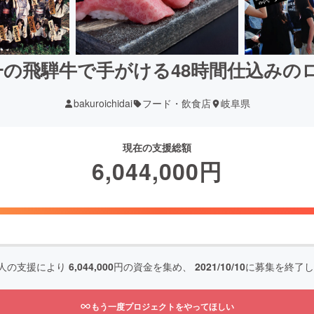
本一の飛騨牛で手がける48時間仕込み
bakuroichidai
フード・飲食店
岐阜県
現在の支援総額
6,044,000
円
人の支援により
6,044,000
円の資金を集め、
2021/10/10
に募集を終了し
もう一度プロジェクトをやってほしい