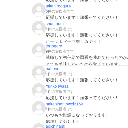
takahiroogura
6件
の支援者です
応援しています！頑張ってください！
shuntoenisi
1件
の支援者です
応援しています！頑張ってください！
ローストビーフ楽しみです！
tortogery
9件
の支援者です
就職して初任給で両親を連れて行ったのが
とても美味しかったのを覚えています。
hattonn
また特別な日には家族みんなを連れて行き
1件
の支援者です
これからも頑張ってください！
応援しています！頑張ってください！
Yuriko Iwasa
1件
の支援者です
応援しています！頑張ってください！
nakanihontowel3150
1件
の支援者です
いつもお世話になっております。
応援しております。
aoichinami