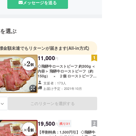
メッセージを送る
を選ぶ
標金額未達でもリターンが届きます
(All-in方式)
11,000
円
◇飛騨牛ローストビーフ 約300g ＜
内容＞ 飛騨牛ローストビーフ（約
150g） × ２個 ローストビーフの
たれ（約45g） × 1個 ひつまぶし
支援者：173人
秘伝のたれ（約55g） × 1個 ※消
お届け予定：2021年10月
費税・送料込の金額になります。 ※
冷蔵便でお届けいたします。
このリターンを選択する
る
19,500
円
残り
31
【早割特典：1,500円引】 ◇飛騨牛