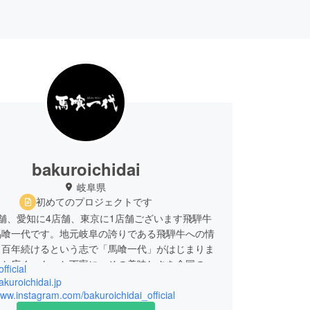
bakuroichidai
岐阜県
初めてのプロジェクトです
舗、愛知に4店舗、東京に1店舗ございます飛騨牛
馬喰一代です。地元岐阜の誇りである飛騨牛への情
、百年続けるという志で「馬喰一代」がはじまりま
っと広く、もっと丁寧に、その美味しさを全国の皆
fficial
けしたいと思っています。岐阜の名産「飛騨牛」を
bakuroichidai.jp
（ばくろいちだい）がお届けします。
www.instagram.com/bakuroichidai_official