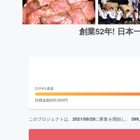
創業52年! 日
2,014
%達成
目標金額
300,000
円
このプロジェクトは、
2021/08/29
に募集を開始し、
399