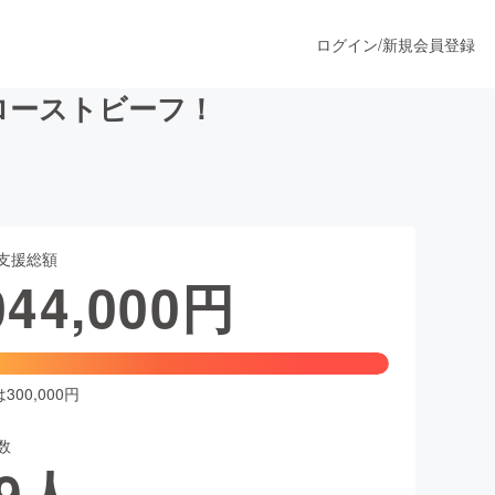
ログイン
/
新規会員登録
のローストビーフ！
うすぐ公開されます
支援総額
プロダクト
044,000
円
ファッション
スポーツ
00,000円
数
ア
ソーシャルグッド
9
人