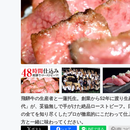
まちづくり・地域活性化
飛騨牛の生産者と一蓮托生。創業から52年に渡り
代」が、妥協無しで手がけた絶品ローストビーフ。
の全てを知り尽くしたプロが徹底的にこだわって仕
方と一緒に味わってください。
ポスト
シェア
LINEで送る
URLコ