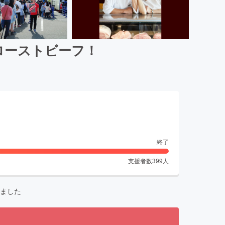
のローストビーフ！
終了
支援者数
399
人
ました