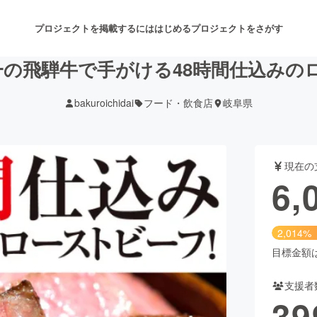
プロジェクトを掲載するには
はじめる
プロジェクトをさがす
本一の飛騨牛で手がける48時間仕込み
bakuroichidai
フード・飲食店
岐阜県
注目のリターン
注目の新着プロジェクト
募集終了が近いプロジェクト
も
現在の
音楽
舞台・パフォーマンス
6,
ゲーム・サービス開発
フード・飲食店
2,014%
書籍・雑誌出版
アニメ・漫画
目標金額は3
支援者
チャレンジ
ビューティー・ヘルスケ
39