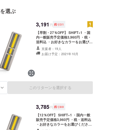
を選ぶ
3,191
円
残り
31
【早割・27％OFF】 SHIFT×1 ・国
内一般販売予定価格3,960円 ・税・
送料込 ・お好きなカラーをお選びく
ださい。
支援者：19人
お届け予定：2021年10月
このリターンを選択する
る
3,785
円
残り
80
【12％OFF】 SHIFT×1 ・国内一般
販売予定価格3,960円 ・税・送料込
・お好きなカラーをお選びくださ
い。