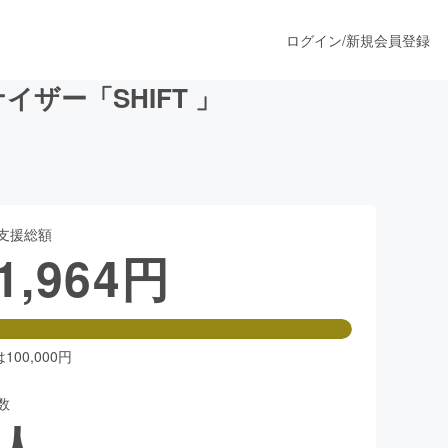
ログイン
/
新規会員登録
ザー「SHIFT 」
うすぐ公開されます
支援総額
プロダクト
1,964
円
ファッション
スポーツ
00,000円
数
ア
ソーシャルグッド
人