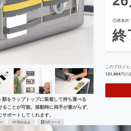
募集終
CAMPFIRE for Social Good
CAMPFIRE Creation
終
CAMPFIREふるさと納税
machi-ya
コミュニティ
このプロジェ
121,964
円の
ット類をラップトップに装着して持ち運べる
けることが可能。移動時に両手が塞がらず、
にサポートしてくれます。
ピー
埋め込み
QRコード