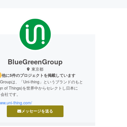
BlueGreenGroup
東京都
他に5件のプロジェクトを掲載しています
eenGroupは、「Uni-thing」というブランドのもと
sign of Things)を世界中からセレクトし日本に
る会社です。
www.uni-thing.com/
メッセージを送る
thing/ユニシング”は必要なモノが繋がり生活の中に
ーを作り出したいという思いで作られた造語。（