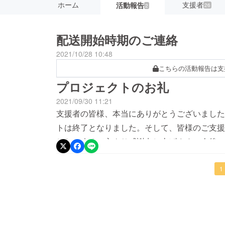
ホーム
支援者
活動報告
26
2
配送開始時期のご連絡
2021/10/28 10:48
こちらの活動報告は支
プロジェクトのお礼
2021/09/30 11:21
支援者の皆様、本当にありがとうございました
トは終了となりました。そして、皆様のご支援
した。改めて心より感謝申し上げます。今後、
お届け出来ます様、これよりメーカーへ発注を
です。お届けに関する進捗があり次第、当活動
1
き続き宜しくお願い致します。