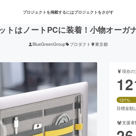
プロジェクトを掲載するには
プロジェクトをさがす
トはノートPCに装着！小物オーガナイ
BlueGreenGroup
プロダクト
東京都
注目のリターン
注目の新着プロジェクト
募集終了が近いプロジェクト
も
現在の
音楽
舞台・パフォーマンス
12
ゲーム・サービス開発
フード・飲食店
121%
書籍・雑誌出版
アニメ・漫画
目標金額は1
支援者
チャレンジ
ビューティー・ヘルスケ
26