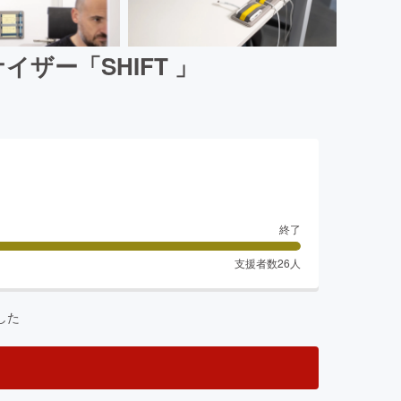
ザー「SHIFT 」
終了
支援者数
26
人
した