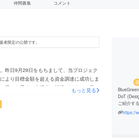
仲間募集
コメント
援者限定の公開です。
。昨日9月29日をもちまして、当プロジェク
により目標金額を超える資金調達に成功しま
一日でも早く、支援者の皆様へリターン品が
BlueGr
もっと見る
致します。予定通り10月下旬のお届け予定
DoT (De
ご紹介す
レポートにて随時ご報告させて頂きます。引
https://
＊“Uni-
ハーモニ