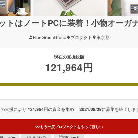
トはノートPCに装着！小物オーガナイ
BlueGreenGroup
プロダクト
東京都
現在の支援総額
121,964
円
人の支援により
121,964
円の資金を集め、
2021/09/29
に募集を終了しま
もう一度プロジェクトをやってほしい
RLコピー
埋め込み
QRコード