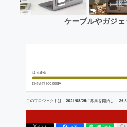
ケーブルやガジェッ
121
%達成
目標金額
100,000
円
このプロジェクトは、
2021/08/25
に募集を開始し、
26
ポスト
シェア
LINEで送る
U