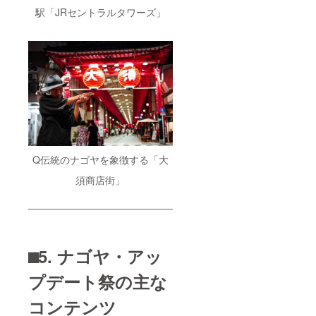
16コン
有効期
駅「JRセントラルタワーズ」
フォー
限
ト栄2F
2022年
ご予約
3月迄 ※
TEL：
クラウ
052-
ドファ
228-
ンディ
8337 お
ング終
問合せ
了後詳
TEL：
細は
052-
メール
228-
にて。
8275
※全リ
http://w
ターン
ww.rem
Q伝統のナゴヤを象徴する「大
現地迄
iniscen
の交通
須商店街」
ce0723.
費は自
com 有
己負
効期
担。
限
2022年
1月迄 ※
現地迄
⬛︎5. ナゴヤ・アッ
の交通
費は自
プデート祭の主な
己負
担。
コンテンツ
クラウ