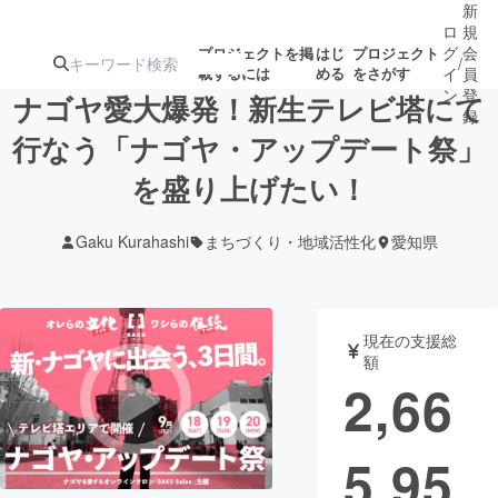
新
ロ
規
グ
会
プロジェクトを掲
はじ
プロジェクト
/
載するには
める
をさがす
イ
員
ン
登
ナゴヤ愛大爆発！新生テレビ塔にて
録
行なう「ナゴヤ・アップデート祭」
を盛り上げたい！
人気のプロ
注目のリ
注目の新着プロ
募集終了が近いプ
もうすぐ公開
ジェクト
ターン
ジェクト
ロジェクト
されます
Gaku Kurahashi
まちづくり・地域活性化
愛知県
アート・写真
音楽
現在の支援総
テクノロジー・ガジェット
ゲーム・サ
額
2,66
映像・映画
書籍・雑誌
5,95
ビジネス・起業
チャレンジ