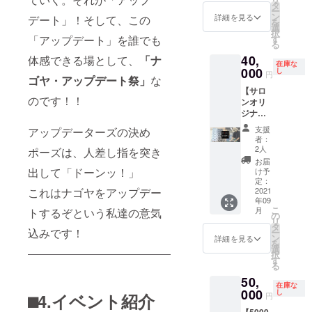
前予約
※商品は
体へ向
アー
円、飲
タ
【特典
り加
Saloon
ー
不可
宅配便
けたも
ティス
食店
ン
④】黒
工・縫
詳細を見る
デート」！そして、この
を貸し
を
個室や
などで
ので ・
トのた
サービ
選
紋付染
製、す
切りに
択
会議室
お送り
よさこ
なかつ
スを
「アップデート」を誰でも
す
案内 礼
べて国
出来て
る
は別途
いたし
いチー
とむが
2,000円
服であ
内で丁
しまう
40,
体感できる場として、
「ナ
料金
ます。
ム ・演
あなた
としま
る黒紋
寧に制
権利！
在庫な
対象月
柄の
歌好き
のため
000
す。 乗
し
付。伝
作。
陽気で
円
ゴヤ・アップデート祭」
な
は2021
指定は
な方 ・
にオリ
車サー
統工芸
400年の
ホスピ
【サロ
年10月
出来ま
NPO ・
ジナル
ビスの
品であ
歴史を
タリ
のです！！
ンオリ
か11月
せん。
ゆる
曲を作
際に、
る黒紋
経て100
ティの
ジナル
のいず
画像
キャラ
成！作
着物レ
付染を
種類あ
高い店
有松鳴
れか
はイ
のテー
詞は
ンタル
手掛け
るとい
主と美
支援
アップデーターズの決め
海絞り
【特典
メージ
マ 等で
【倉橋
2,000円
る職人
われる
者：
味しい
染め"反
⑥】
になり
お使い
岳】
や着付
2人
ポーズは、人差し指を突き
による
愛知の
お食
物"コー
キャッ
ます。
頂ける
〈企業
け3,000
アイテ
伝統工
お届
事、そ
ス】 倉
チコ
採寸
ものに
向け〉
出して「ドーンッ！」
円をご
け予
ムを取
芸『有
して落
橋岳が
ピーご
等を含
なりま
こちら
定：
希望の
り扱っ
松絞
ち着い
これはナゴヤをアップデー
真心を
2021
提案 文
む詳細
す。 ナ
のリ
場合は
ている
り』の
た空
年09
込めて
章で企
は後ほ
ゴヤを
ターン
別料金
中村商
技法
間、、
こ
月
トするぞという私達の意気
「雪花
業の業
どメー
共に
はナゴ
の
です。
店の店
で、糸
、 そこ
リ
絞り」
績を左
ルに
アップ
ヤを高
タ
クラウ
主、中
でくく
には
込みです！
ー
という
右する
て。
デート
めた
ン
ドファ
詳細を見る
村剛大
る「く
きっと
を
有松絞
プロが
して、
い、そ
選
ンディ
とアッ
も絞
日常と
択
りの技
診断し
曲を活
して自
す
ング終
プデー
り」を
は違っ
る
法で染
て、あ
動にお
社がナ
了後詳
ターズ
採用。
た素敵
50,
め上げ
なただ
役立て
ゴヤブ
細は
代表、
凹凸の
な体験
在庫な
た１反
000
けの
くださ
ランド
し
メール
⬛︎4.イベント紹介
倉橋岳
面白さ
円
が待っ
１３ｍ
キャッ
い！ 有
であり
にて。
が黒紋
を形状
ていま