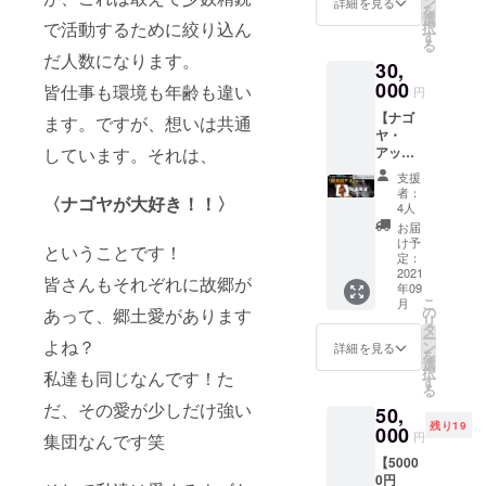
このイ
ン
アップ
なりま
詳細を見る
限
選び、
客2名。
を
スサ
「堀江
ベント
選
デー
す。
2022年
釘の数
で活動するために絞り込ん
レンタ
択
ポート
貴文×倉
を体験
す
ターズ
CAMPF
1月迄 ※
を数え
ル着物
る
・モ
橋岳ス
を通し
の活動
IREの支
公序良
だ人数になります。
ながら
2,000円
ニュメ
30,
ペシャ
て楽し
がわか
援完了
俗に反
糸をか
や着付
ント製
ル対談
000
みた
皆仕事も環境も年齢も違い
る公式
メール
する内
円
ける糸
け3,000
作サ
～ナゴ
い！盛
写真集
と、支
容はお
かけ曼
円を希
ポート
【ナゴ
ヤの
ます。ですが、想いは共通
り上げ
になり
援時の
断りさ
荼羅。
望の方
・ク
ヤ・
アップ
たい！
ます。
ユー
せてい
単純な
は別料
リーン
しています。それは、
アップ
デート
という
他では
ザーID
ただき
ワーク
金。 ※
アップ
デート
の仕方
方をお
みられ
を受付
ます
支援
を通し
成人式
イベン
祭「超
～」
待ちし
ない、
にて提
者：
名古屋
て集
や結婚
〈ナゴヤが大好き！！〉
ト参加
ナゴヤ
を、VIP
ていま
4人
貴重な
示して
限定
中・達
式の後
優先権
人」
席(限定
す。 ●
写真も
くださ
お届
【特典
成感を
撮りな
参加の
コー
30席)で
リター
け予
たくさ
い。 イ
③】オ
ということです！
得られ
どにオ
方法は
ス】 ・
ご覧い
定：
ンに附
んあり
ベント
ラン
る”動く
ススメ
メール
HP/会場
2021
ただけ
属する
ます。
にお越
皆さんもそれぞれに故郷が
ダ・ア
瞑想”で
です。
にて詳
年09
に名前
る権利
もの ・
し頂け
ムステ
す。 愛
こ
(22年内
月
細をお
が出る
です。
の
あって、郷土愛があります
イベン
なかっ
ルダム
知県で
リ
先着5
送り致
権
一般外
タ
トTシャ
た方に
co-
開催予
ー
組) 有
しま
（「超
よね？
部向け
ン
ツ(フ
詳細を見る
は、後
living2
定で
を
効期
す。 ご
ナゴヤ
の講演
選
リーサ
日配送
泊 オラ
す。 日
択
限
私達も同じなんです！た
参加頂
人」用
会はし
す
イズ) ●
致しま
ンダ国
程につ
る
2022年
けな
エリ
ないと
業務内
す。 称
アムス
いては
だ、その愛が少しだけ強い
1月迄
かった
50,
ア） ※
公言し
容 ・当
号に応
テルダ
応相
【特典
場合で
残り19
備考欄
000
ている
日の準
じて缶
円
集団なんです笑
ム市内
談。 有
③】金
も、返
に掲載
堀江
備（テ
バッジ
にある
効期
虎酒造
金は致
【5000
するお
氏。こ
ント設
の大き
co-
限
を蔵元
しかね
0円
名前を
れが最