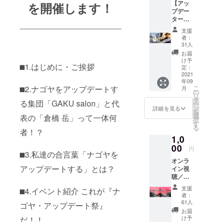
【アッ
を開催します！
経験、名古
プデー
屋キャッス
ターズ
758(ナ
ルホテル等
支援
ゴヤ)
者：
30店以上と
コー
31人
ス】 ※
コラボ料理
お届
下記2つ
け予
プロデュー
⬛︎1.はじめに・ご挨拶
から、
定：
ス）
ご希望
2021
年09
の特典
・国立大学
⬛︎2.ナゴヤをアップデートす
こ
月
を1つお
の
（名工大）
リ
選びく
タ
る集団「GAKU salon」と代
ー
大学院に
ださ
ン
詳細を見る
を
い。
選
表の「倉橋 岳」って一体何
て、全国の
択
【特典
す
る
観光発信隊
①：イ
者！？
1,0
ベント
を題材とし
不参加
00
円
た博士論文
⬛︎3.私達の合言葉「ナゴヤを
の方向
執筆中の研
オンラ
け】お
アップデートする」とは？
イン視
礼メー
究者
聴／
ル配信
アーカ
こちら
支援
⬛︎4.イベント紹介 これが『ナ
イブ視
は、ナ
者：
聴権 本
ゴヤの
61人
ゴヤ・アップデート祭』
イベン
アップ
お届
トの
デート
け予
だ！！