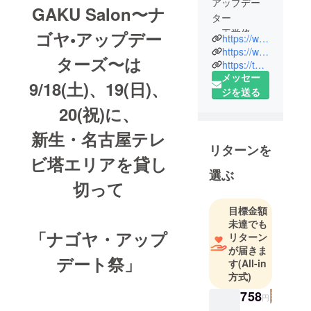
アップデー
GAKU Salon〜ナ
ター
・工学修士
ゴヤ•アップデー
https://www.youtube.com/channel/UCBtoTU-F9NMgNVLcTTVR2bg?view_as=subscriber
（社会工
https://www.instagram.com/gaku_kurahashi/
ターズ〜は
学）
https://twitter.com/gaku19810521
メッセー
・バイリン
9/18(土)、19(日)、
ジを送る
ガル（日
20(祝)に、
英）
・観光PR隊
新生・名古屋テレ
（経済効果
リターンを
210億円、海
ビ塔エリア
を貸し
外公演21
選ぶ
切って
回、創始メ
ンバー）
目標金額
・フードプ
未達でも
ロデュー
「ナゴヤ・アップ
リターン
サー（ひね
が届きま
デート祭」
もす食卓祭
す
(All-in
方式)
最優秀賞受
賞、NHKに
758
円
レシピ提供