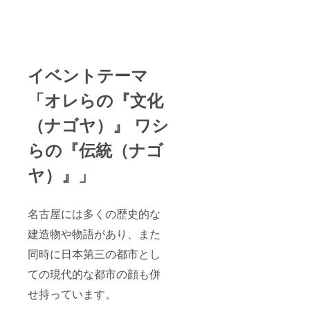
アップ
ト会場
ジネス
ださ
ドック
デー
内の受
からプ
い。 ま
スで満
ターズ
付にて
ライ
た、た
足な商
の一
お渡し
ベート
なかつ
品ライ
員。 史
となり
まで
とむも
ンナッ
上最年
ます。
様々に
一緒に
プや多
少でミ
CAMPF
イベントテーマ
ご活用
飲みま
種多様
シュラ
IREの支
いただ
すので
なアル
ン二つ
援完了
けるラ
「オレらの『文化
飲食可
コール
星を獲
メール
ウンジ
のとこ
類も取
得した
と、支
です。
ろでお
り揃
（ナゴヤ）』 ワシ
若き天
援時の
https://
願いし
え、素
才で
ユー
cashim
ます
敵なプ
らの『伝統（ナゴ
す。 そ
ザーID
e.jp ・
（笑）
ライ
のレス
を受付
ハイエ
・音を
ベート
トラン
にて提
ヤ）』」
ンドプ
出して
バーが
のコー
示して
ラン1ヶ
もいい
あなた
ス料理
くださ
月 ※
会場を
の家
とハー
い。 イ
対象月
ご用意
に。 大
フワイ
ベント
名古屋には多くの歴史的な
は2021
くださ
事な方
ンペア
にお越
年10月
い。 ・
と一緒
建造物や物語があり、また
リング
し頂け
か11月
人数は
に特別
（通常
なかっ
のいず
20人ま
な時間
同時に日本第三の都市とし
価格
た方に
れか ・
でにな
を気軽
66,000
は、後
エント
りま
ての現代的な都市の顔も併
に過ご
円相
日配送
リープ
す。人
しませ
当）の
致しま
せ持っています。
ラン3ヶ
数が多
んか？
セット
す。 称
月 ※
い場合
※出張地