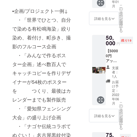
金は致
男女フ
年01
イング
コー
いただ
ケに、
示して
ルにて
しかね
こ
ルーレ
月
ラスで
ス】 ※
き、引
食のプ
の
くださ
お送り
ますの
▪︎企画/プロジェクト一例↓
リ
日本代
おいし
下記3つ
き換え
ロ
タ
い。 イ
いたし
でご了
ー
表コー
い日本
からご
となり
デュー
ン
ベント
詳細を見る
・「世界でひとつ、自分
ます。
承くだ
を
チで、
酒ア
希望の
ます。
ス始め
選
にお越
さい。
択
選手と
ワード
特典を1
当日会
13年目
で染める有松鳴海染」絞り
す
し頂け
会場ま
る
しても
最高金
つお選
場でご
の倉橋
なかっ
での交
高校時
50,
染め、着付け、町歩き、撮
賞な
びくだ
参加頂
岳。ナ
た方に
通費、
には全
残り19
ど、特
さい。
000
けない
ゴヤの
は、後
円
イベン
国大会
影のフルコース企画
に吟醸
【特典
方には
30店舗
日配送
ト参加
優勝
【5000
造りに
①】黒
後日郵
以上を
致しま
時の食
・「みんなで作るポス
し、
0円
定評。
紋付き
送いた
手が
す。 称
事など
ワール
アップ
製造場
染着物
しま
け、地
号に応
ター企画」述べ数百人で
は各自
ドカッ
デー
を含む
礼服で
す。
元も美
じて缶
支援
でご負
プ出場
ターズ
酒蔵の
ある黒
食を知
キャッチコピーを作りデザ
バッジ
者：
担とな
も果た
特選
中を、7
紋付染
る彼
1人
の大き
りま
した冨
「ユ
代目蔵
で日本
イナーが54枚のポスター
が、自
さやデ
お届
す。 懇
田弘樹
ニー
元の水
の伝統
身の手
け予
ザイ
親会会
がフェ
を つくり、最後はカ
ク」
野善文
「着
定：
料理を
ン・名
場・参
ンシン
コー
2022
が丁寧
物」を
交えな
前掲載
加方法
レンダーまでも製作販売
グ の体
年06
ス】 ※
にご案
表現し
がら人
の場所
は追っ
こ
月
験会を
下記4つ
内致し
まし
の
生最高
や大き
・「愛知県フェンシング
て連絡
リ
行いま
からご
ます。
た。世
タ
「ナゴ
さが異
致しま
ー
す。 実
希望の
酒蔵見
界的
ン
ヤ料
詳細を見る
なりま
大会」の盛り上げ企画
す。イ
を
行日
特典を1
学の後
ミュー
選
理」を
す。
ベント
択
時 11
つお選
は、市
ジシャ
す
・「ナゴヤ伝統コラボて
提供。
参加、
る
月20日
びくだ
販され
ンや今
※一人or
懇親会
（土）
75,
さい。
ぬぐい！」名古屋黒紋付染
ていな
年大
ペア。