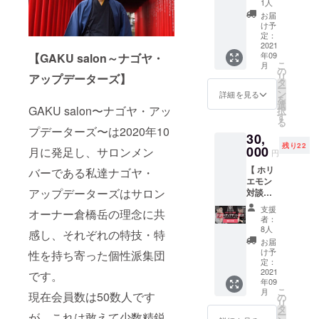
コー
ゴヤ・
特製缶
での交
1人
サイズ
なたが
を体験
ス】 こ
アップ
バッジ
通費は
はS、
お届
人力車
を通し
ちらは
デー
(「大ナ
自己負
け予
M、L、
をひい
て楽し
【GAK
ターズ
ゴヤ
定：
担 【特
XLにな
てみま
みた
U Salon
2021
の代表
人」デ
典②】
りま
せん
い！盛
年09
【GAKU salon～ナゴヤ・
公式
倉橋岳
ザイン)
レンタ
す。 ※
か？ 名
り上げ
こ
月
10,000
と現場
※さら
の
ルしっ
商品は
古屋最
たい！
リ
アップデーターズ】
円コー
の相棒
に上位
タ
しー 23
宅配便
古の商
という
ー
ス】に
の企画
クラス
ン
歳の旅
詳細を見る
などで
店街・
方をお
を
ある
者が
として
選
する起
お送り
円頓寺
GAKU salon〜ナゴヤ・アッ
待ちし
択
「有料
キャラ
「超ナ
す
業家。
いたし
商店
ていま
る
ボラス
クター
ゴヤ
株式会
プデーターズ〜は2020年10
ます。
街。雨
す。 ●
30,
タ」に
となっ
人」
社
https://
も降ら
リター
残り22
懇親会
000
ている
30,000
月に発足し、サロンメン
LIT（LIf
nakam
円
ない車
ンに附
参加権
オリジ
円 「ナ
e Is
urasho
も通ら
属する
【 ホリ
バーである私達ナゴヤ・
が付い
ナルラ
ゴヤ
Time）
p.thesh
ない
もの ・
エモン
たもの
ベル付
神」
代表取
op.jp/
アー
イベン
アップデーターズはサロン
対談
です。
きの商
300,000
締役社
【特典
ケード
トTシャ
トーク
イベン
品で
円がご
長しっ
②】糸
支援
街。 俥
オーナー倉橋岳の理念に共
ツ(フ
「VIP
トにス
す。
ざいま
しーこ
者：
掛け曼
夫の衣
リーサ
席」←
タッフ
【特典
す。 物
8人
と「宍
荼羅
感し、それぞれの特技・特
装貸出
イズ) ●
メイン
として
⑤】
品は当
戸晃
お届
ワーク
し、プ
業務内
チケッ
参加で
GAKU
日、イ
け予
性を持ち寄った個性派集団
己」を1
ショッ
ロカメ
容 ・当
ト】 9
きる権
定：
Salon公
ベント
日レン
プ（ラ
ラマン
日の準
月19日
2021
利で
です。
式写真
会場内
タル出
ンチ付
の撮影
備（テ
年09
(日)17:0
す。 内
集 倉橋
の受付
来る権
き） 好
付き。
こ
ント設
月
現在会員数は50数人です
0〜
側から
の
岳とナ
にてお
利。 有
きな色
1組俥夫
リ
営等）
18:00開
本気で
タ
ゴヤ・
渡しと
効期
の糸を
1名＋乗
ー
・ブー
が、これは敢えて少数精鋭
催の