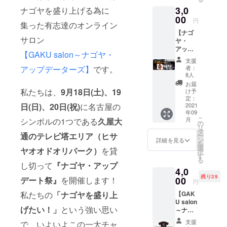
GAKU
視聴用
す。
3,0
ナゴヤを盛り上げる為に
salonに
限定
【特典
一ヶ月
00
URLな
②：イ
円
集った有志達のオンライン
参加券
どをお
ベント
【ナゴ
GAKU
送りし
参加の
サロン
ヤ・
salon
ます。
方向
アップ
〜ナゴ
け】巨
【GAKU salon～ナゴヤ・
デート
ヤ・
大オブ
支援
祭「ナ
アップ
アップデーターズ】
です。
ジェを
者：
ゴヤ
デー
8人
飾れる
人」
ター
権 イベ
お届
コー
ズ〜」
私たちは、
9月18日(土)、19
け予
ントで
ス】 ・
は、ナ
定：
はヒサ
日(日)、20日(祝)
に名古屋の
HP/会場
2021
ゴヤを
ヤオオ
年09
に名前
面白が
ドオリ
こ
月
シンボルの1つである
久屋大
が出る
りなが
の
パーク
リ
権
ら、自
タ
水盤に
通のテレビ塔エリア（ヒサ
ー
（「ナ
分達が
ン
詳細を見る
「巨大
を
ゴヤ
望むマ
選
オブ
ヤオオドオリパーク）
を貸
択
人」用
チへと
す
ジェ」
る
エリ
変えて
し切って
『ナゴヤ・アップ
を制作
4,0
ア） ※
いこう
しま
残り29
備考欄
デート祭』
を開催します！
00
と考え
す。 イ
円
に掲載
る「ナ
メージ
私たちの
「ナゴヤを盛り上
【GAK
するお
ゴヤ・
写真の
U salon
名前を
アップ
よう
げたい！」
という強い思い
～ナゴ
入力し
デー
に、巨
ヤ・
てくだ
ター
大オブ
支援
で、いよいよこの一大チャ
アップ