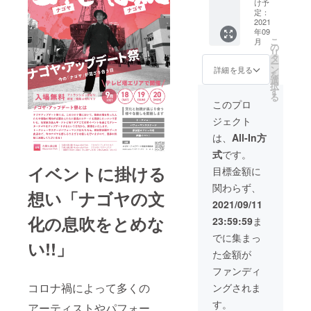
リング
コー
ださい
ターン
ます。
出来上
け予
付）、
ブ！ 三
④】
のセッ
ス】 ・
ませ。
定：
の内容
がった
あなた
味線
キッチ
トペア
HP/会場
2021
※・商品
や日程
曲は録
のイ
アー
ンカー
年09
チケッ
に名前
は宅配
のご相
音され
メージ
ティス
訪問
こ
月
ト～】
が出る
便など
の
談はク
た音源
から色
トのた
コース
リ
全国の
権
でお送
タ
ラウド
ファイ
を選
なかつ
〜あな
ー
グルメ
（「ナ
りいた
ン
ファン
ルにて
詳細を見る
び、世
とむが
たのお
を
界で一
ゴヤ
しま
選
ディン
お渡し
界に一
あなた
うちを
択
目置か
神」用
す。
す
グ終了
しま
つの糸
のご指
プライ
る
れる存
エリ
・柄
後に
す。
このプロ
かけ曼
定され
ベート
在、名
ア） ※
は指定
メール
クラウ
荼羅
た場所
バー
ジェクト
古屋フ
備考欄
出来ま
にて。
ドファ
を、
へ赴
に！〜
レンチ
に掲載
せん。
ンディ
は、
All-In方
Mali ❁︎
き、三
http://w
の代表
するお
・画
ング終
が作り
味線ラ
ww.bar-
式
です。
格
名前を
像はイ
了後詳
ます 有
イブを
saloon.j
『Remi
入力し
イベントに掛ける
メージ
細は
目標金額に
効期
行いま
p/
niscenc
てくだ
になり
メール
限
す！ 所
https://
関わらず、
e(レミ
さい ・
ます。
にてお
想い「ナゴヤの文
2022年
要時間
www.in
ニセン
特製缶
伝えし
2021/09/11
1月迄 ※
は60分
stagra
ス)』。
バッジ
ます。
クラウ
まで、
化の息吹をとめな
m.com/
23:59:59
ま
”余韻と
(「ナゴ
ドファ
5,6曲程
food_b
記憶”と
ヤ神」
でに集まっ
ンディ
度にな
ar_salo
い!!」
いうコ
デザイ
ング終
りま
on_kitc
た金額が
ンセプ
ン) この
了後詳
す。 リ
hencar/
トを掲
リター
ファンディ
細は
クエス
Saloon
げ、名
ンを購
メール
トは事
の新業
コロナ禍によって多くの
ングされま
古屋か
入した
にて。
前には
態とし
ら世界
あなた
す。
【特典
お受け
アーティストやパフォー
て始