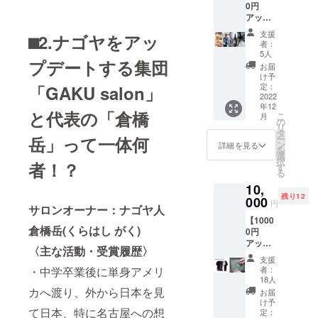
す。 称
倉橋岳
効され
0円
〜ナゴ
トは別
号に応
が感謝
ますの
アップ
ヤ・
リター
じて缶
の気持
でご了
デー
アップ
ンで
バッジ
支援
ちを込
⬛︎2.ナゴヤをアッ
承くだ
ターズ
デー
す。 支
者：
の大き
めたお
さい。
特選
ター
援者に
5人
さやデ
礼のビ
プデートする集団
「伝
ズ〜」
は参加
お届
ザイ
デオ
統」
は、ナ
方法の
け予
ン・名
メッ
コー
ゴヤを
定：
「GAKU salon」
詳細を
前掲載
セージ
ス】 ※
2022
面白が
メール
の場所
を撮影
年12
下記4つ
りなが
にてお
と代表の「倉橋
や大き
してお
こ
月
からご
ら、自
の
送りい
さが異
送りし
リ
希望の
分達が
タ
たしま
なりま
ます。
岳」って一体何
ー
特典を1
望むマ
ン
す。
詳細を見る
す。
【特典
を
つお選
チへと
選
③】黒
択
者！？
びくだ
変えて
す
紋付染
る
さい。
いこう
手ぬぐ
10,
【特典
と考え
い 礼服
残り12
①】駄
000
る「ナ
円
でもあ
サロンオーナー：ナゴヤ人
菓子
ゴヤ・
る伝統
【1000
バー3時
アップ
倉橋岳(くらはし がく)
の黒紋
0円
間ペア
デー
付染
アップ
食べ飲
ター
〈主な活動・受賞履歴〉
（くろ
デー
み放題
ズ」が
支援
もんつ
ターズ
名古屋
集うオ
・中学卒業後に単身アメリ
者：
きぞ
特選
の歴史
ンライ
18人
め）を
「アー
かおる
カへ渡り、外から日本を見
ンサロ
お届
今でも
ト」
四間道
ンで
け予
使いや
て日本、特に名古屋への想
コー
路地裏
定：
す。