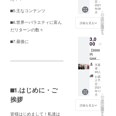
トーク
をただ
定：
やパ
2021
ただ応
年09
フォー
⬛︎5.主なコンテンツ
援する
こ
月
マース
コース
の
リ
テージ
になり
タ
ー
⬛︎6.世界一バラエティに富ん
のライ
ます。
ン
詳細を見る
を
ブ配信
一口758
選
択
だリターンの数々
視聴／
円から
す
る
アーカ
で、応
3,0
イブ視
援の気
⬛︎7.最後に
聴権。
00
持ちに
円
現地に
上限は
【3000
いなく
ありま
円
ても、
せん！
GAKU
当日見
こちら
Salon公
れなく
をご購
支援
式コー
てもこ
入頂け
者：
ス】 ※
れであ
た方に
69人
下記５
なたは
はクラ
お届
つから
立派な
ウド
け予
ご希望
祭の当
定：
ファン
の特典
2021
⬛︎1.はじめに・ご
事者で
ディン
年11
を1つお
す！ ※
グ終了
こ
月
選びく
クラウ
の
後にお
挨拶
リ
ださ
ドファ
タ
礼の
ー
い。
ンディ
ン
メール
詳細を見る
を
【特典
ング終
選
をお送
択
①】
了後に
皆様はじめまして！私達は
す
りしま
る