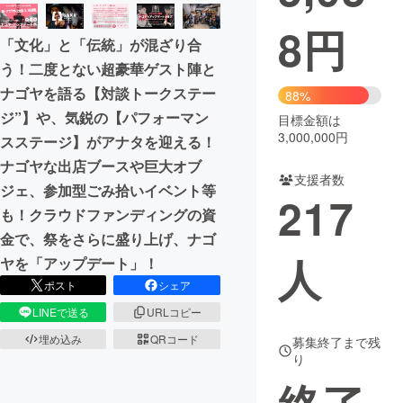
8
円
まちづくり・地域活性化
「文化」と「伝統」が混ざり合
う！二度とない超豪華ゲスト陣と
CAMPFIRE for Social Good
CAMPFIRE Creation
ナゴヤを語る【対談トークステー
88%
CAMPFIREふるさと納税
machi-ya
コミュニティ
ジ”】や、気鋭の【パフォーマン
目標金額は
3,000,000円
スステージ】がアナタを迎える！
ナゴヤな出店ブースや巨大オブ
支援者数
ジェ、参加型ごみ拾いイベント等
217
も！クラウドファンディングの資
金で、祭をさらに盛り上げ、ナゴ
人
ヤを「アップデート」！
ポスト
シェア
LINEで送る
URLコピー
埋め込み
QRコード
募集終了まで残
り