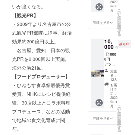
すい
ス】 ※
2022
の駄菓
GAKU
「手拭
いが強くなる。
年06
下記2つ
子屋
salon〜
こ
い」の
月
からご
バー
の
ナゴ
【観光PR】
リ
形にし
希望の
【ベネ
タ
ヤ・
ー
てお届
特典を1
チ
ン
アップ
詳細を見る
・2009年より名古屋市の公
を
け。最
つお選
屋】。
選
デー
択
高級の
びくだ
昔なが
す
式観光PR部隊に従事。経済
ター
る
黒紋付
さい。
らの駄
ズ〜会
に入っ
10,
【特典
効果約200億円以上。
菓子問
費は通
ている
残り18
①】黒
000
屋街の
常3,000
円
５つの
名古屋、愛知、日本の観
紋付染
駄菓子
円/月な
紋。こ
【1000
めTシャ
に囲ま
ので、4
光PRを2,000回以上実施。
れにも
0円
ツ「黒
れて童
か月で
う一つ
アップ
紋 -くろ
心に
は
海外公演21回。
足して
デー
もん-
帰って
12,000
支援
伝統を
ターズ
（Black
みませ
円で
者：
【フードプロデューサー】
アップ
特選
crest）
んか？
12人
す。 そ
デート
「ユ
」¥
・ひねもす食卓祭最優秀賞
定番や
れを今
お届
した新
ニー
4,290な
珍しい
け予
回のリ
たな表
ク」
受賞、NHKにレシピ提供経
ど3種類
定：
駄菓子
ターン
現をお
コー
2022
(通常
が食べ
ではお
験、30店以上とコラボ料理
試しあ
年01
ス】 ※
12,870
放題。
得に
こ
月
れ！
下記6つ
円)を
の
アル
10,000
プロデュース、などの活動
リ
https://
からご
セット
タ
コール
円でご
ー
nakam
希望の
で大変
ン
とのマ
詳細を見る
利用で
で地域の食文化育成に関
を
urasho
特典を1
お得で
選
リアー
きま
択
p.thesh
つお選
す。 礼
す
ジュを
与。
す。 支
る
op.jp/
びくだ
服であ
お楽し
援者に