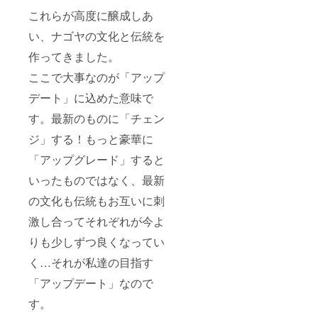
ペアチ
号に応
対象月
は音響
域は名
ケット
じて缶
これらが高度に醸成しあ
は2021
などが
古屋市
を今回
バッジ
年10月
必要な
と名古
い、ナゴヤの文化と伝統を
アップ
の大き
～12月
ので、
屋市周
デート
さやデ
【特典
別途も
辺にな
作ってきました。
祭クラ
ザイ
④】タ
う１つ
りま
ウド
ン・名
ンザニ
同じリ
ここで大事なのが「アップ
す。
ファン
前掲載
ア・ダ
ターン
時間は
ディン
の場所
ルエス
デート」に込めた意味で
をお願
応相談
グ特別
や大き
サラー
い致し
有効
価格と
さが異
す。最新のものに「チェン
ムに5泊
ます。
期限
して
なりま
＋タン
・出張
2022年
50,000
す。
ジ」する！もっと豪華に
ザニア
は名古
1月迄 ※
円とな
の会社5
屋市を
全リ
「アップグレード」すると
りま
社の見
中心と
ターン
す。料
学 アフ
してた
現地迄
いったものではなく、最新
理に使
リカ・
半径１
の交通
われる
タンザ
の文化も伝統もお互いに刺
００キ
費は自
食材は
ニア最
ロ圏内
己負
東海地
激し合ってそれぞれが今よ
大の都
に限り
担。
方のも
市ダル
ます。
クラウ
のが多
りも少しずつ良くなってい
エスサ
※たなか
ドファ
数ライ
ラーム
つとむ
ンディ
く…それが私達の目指す
ンナッ
市内に
の飲食
ング終
プされ
あるco-
代も別
了後詳
「アップデート」なので
てお
living(
途掛か
細は
り、一
シェア
りま
す。
メール
色産の
ハウス
す。
にて。