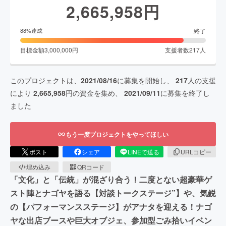
2,665,958
円
終了
88
%達成
目標金額
3,000,000
円
支援者数
217
人
このプロジェクトは、
2021/08/16
に募集を開始し、
217
人の支援
により
2,665,958
円の資金を集め、
2021/09/11
に募集を終了し
ました
もう一度プロジェクトをやってほしい
ポスト
シェア
LINEで送る
URLコピー
埋め込み
QRコード
「文化」と「伝統」が混ざり合う！二度とない超豪華ゲ
スト陣とナゴヤを語る【対談トークステージ”】や、気鋭
の【パフォーマンスステージ】がアナタを迎える！ナゴ
ヤな出店ブースや巨大オブジェ、参加型ごみ拾いイベン