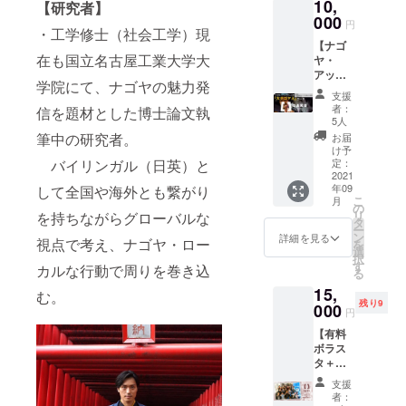
【特典
10,
さい。
【研究者】
る黒紋
み下さ
メール
④】
【特典
000
付。黒
い。 瓶
で入会
円
GAKU
・工学修士（社会工学）現
①】超
紋付を
ラムネ
方法に
Salonオ
【ナゴ
主観名
現代の
やコー
ついて
在も国立名古屋工業大学大
リジナ
ヤ・
古屋案
ファッ
ラ、プ
ご連絡
ル「現
アップ
内 ナゴ
ション
ラス
いたし
学院にて、ナゴヤの魅力発
場の相
デート
ヤ人
に変換
チック
ます。
支援
棒ゼ
祭「大
【倉橋
しまし
の金魚
者：
信を題材とした博士論文執
【特典
リー」
ナゴヤ
岳】の
た。黒
5人
掬いな
②】
現場の
人」
超主観
紋付に
筆中の研究者。
ど。 有
お届
アップ
相棒ゼ
コー
による
入って
け予
効期
デート
リー第2
ス】 ・
バイリンガル（日英）と
最高の
定：
いる５
限
祭ス
弾、乳
HP/会場
2021
ナゴヤ
つの紋
2022年
タッフ
年09
して全国や海外とも繋がり
酸菌
に名前
案内。
を縦に
1月迄
権 有
こ
月
GABA
が出る
有効期
の
５つな
【特典
料ボラ
リ
を持ちながらグローバルな
ゼ
権
限
タ
らべ、
②】円
スタ イ
ー
リー。
（「大
2022年
ン
黒紋付
詳細を見る
頓寺商
ベント
視点で考え、ナゴヤ・ロー
を
その森
ナゴヤ
1月迄 ※
選
染めの
店街で
にス
択
永乳業×
人」用
同時案
す
新しい
カルな行動で周りを巻き込
人力車
タッフ
る
共親製
エリ
内は10
可能性
をひく
として
15,
菓
ア） ※
名まで
む。
を表現
体験・
参加で
残り9
×GAKU
備考欄
000
開催
しまし
撮影
円
きる権
salonの
に掲載
時期は
た。柄
セット
利で
【有料
コラボ
するお
今年中
は黒
デート
す。 内
ボラス
商品で
名前を
所要
紋、黒
に、家
側から
タ＋懇
す！
入力し
時間は2
霧、黒
族サー
本気で
親会参
GAKUs
てくだ
時間
になり
ビス
支援
このイ
加券
alonナ
さい ・
現地ま
ます。
者：
に、あ
ベント