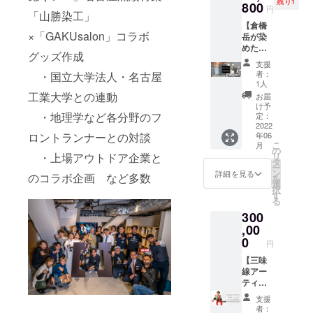
へご参
16:00-
残り1
【特典
800
い秘蔵
ヒット
有効
円
加頂け
「山勝染工」
18:00 ※
①】名
酒を含
のあの
期限
なかっ
場所は
【倉橋
古屋市
む金虎
映画に
2022年
た場合
×「GAKUsalon」コラボ
愛知工
岳が染
西区四
のお酒
も登場
1月迄
でも返
業大学
めたサ
間道(し
をテイ
する、
【特典
グッズ作成
金は致
名電高
ロンオ
けみち)
スティ
気鋭の
②】
支援
しかね
等学校
リジナ
の人力
ング。
デザイ
Saloon
者：
・国立大学法人・名古屋
ますの
フェン
ル有松
車に広
更に金
ン着
1人
ジビエ
でご了
シング
鳴海絞
告掲載
工業大学との連動
虎自慢
物。400
コース
お届
承くだ
場 現
り浴衣
名古屋
のお酒
年の伝
け予
飲み放
さい。
地まで
コー
・地理学など各分野のフ
市西区
定：
７２０
統と最
題付
※Ｔシャ
の交通
ス】 倉
2022
那古野
ｍｌ一
新の調
http://w
ツはイ
ロントランナーとの対談
年06
費は自
橋岳が
1-21-4
本をお
和を身
ww.bar-
こ
ベント
月
己負担
真心を
ベネチ
の
持ち帰
に纏
saloon.j
・上場アウトドア企業と
リ
会場の
【特典
込めて
屋にて
タ
り頂け
え！ 伝
p/ ゆっ
ー
受付に
⑤】
有松絞
広告デ
ン
ます。
統的工
詳細を見る
くりと
のコラボ企画 など多数
を
て
CASHI
りの技
ザイン
選
実施時
芸品で
お酒を
択
CAMPF
ME（カ
法『雪
入稿
す
期 ２
ある黒
楽しめ
る
IRE支援
シメ）1
花絞
後、手
０２１
紋付染
る、大
完了
300
か月
り』で
ぬぐい
年９
を、職
人の隠
メール
オープ
染め上
,00
サイズ
月、ま
人が手
れ家
とIDを
ンス
げた反
の広告
0
たは２
がけた
―――
円
ご提示
ペース
物を使
を作
０２２
アイテ
―Saloo
いただ
使い放
用し
【三味
成、完
年５月
ムを取
n(サ
き、引
題 テレ
て、支
線アー
成から
～９月
り扱っ
ルーン)
き換え
ビ塔３F
援者の
ティス
約3か月
※２０２
ている
でジビ
となり
にある
寸法に
トがオ
間人力
１年１
中村商
エを楽
支援
ます。
THE
仕立て
リジナ
車に装
０月～
店が提
しみま
者：