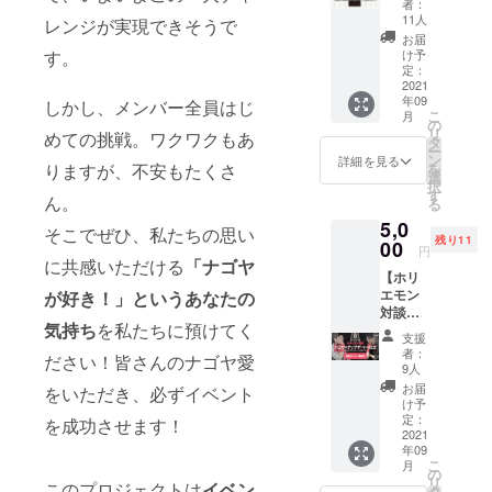
さい ・
ズ」が
者：
ジェが
デー
特製缶
集うオ
11人
レンジが実現できそうで
水辺で
ターズ
バッジ
ンライ
お届
ナゴヤ
～公式
(「ナゴ
す。
ンサロ
け予
を
「Tシャ
ヤ人」
定：
ンに1か
「ドー
ツ」
2021
デザイ
月参加
ンッ！
年09
コー
しかし、メンバー全員はじ
ン)
体験で
」と
こ
月
ス】
※さらに
の
きる券
アップ
リ
めての挑戦。ワクワクもあ
GAKU
上位ク
タ
です。※
デート
ー
salon初
ラスと
ン
お得な4
詳細を見る
しちゃ
りますが、不安もたくさ
を
の公式T
して
選
か月券
いま
択
シャ
「大ナ
す
が
ん。
す！ 支
る
ツ。 ●
ゴヤ
10000
援者は
5,0
サイ
人」
円コー
そこでぜひ、私たちの思い
そのに
残り11
ズ：フ
00
10,000
スにあ
円
吊る短
リーサ
に共感いただける
「ナゴヤ
円 「超
り。 支
冊飾り
【ホリ
イズ 物
ナゴヤ
援者に
のよう
エモン
が好き！」というあなたの
品は当
人」
メール
なもの
対談
日イベ
30,000
で入会
(モ
気持ち
を私たちに預けてく
トーク
ント会
円 「ナ
方法に
支援
ジュー
「別室
場内の
ゴヤ
ついて
者：
ル)にお
ださい！皆さんのナゴヤ愛
モニ
受付に
神」
9人
ご連絡
名前な
ター観
てお渡
300,000
いたし
お届
をいただき、必ずイベント
どを記
覧券」
しとな
円がご
け予
ます。
載して
←サブ
りま
定：
ざいま
を成功させます！
※キャン
飾る事
チケッ
2021
す。
す。 物
プファ
ができ
年09
ト】 9
CAMPF
品は当
イアー
ます。
こ
月
月19日
IREの支
の
日、イ
のコ
モ
リ
このプロジェクトは
イベン
(日)17:0
援完了
タ