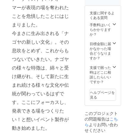
中の美
はもう
③】
出来ま
まった
食家た
神で
マーが表現の場を奪われた
CASHI
せん
キッチ
ちに発
す。ナ
ME（カ
が、本
ン
支援に関するよ
信し続
ゴヤ神
ことを危惧したことにはじ
シメ）
番中に
カー。
くある質問
けてい
です！
ハイエ
はやり
「山賊
まりました。
るレス
当日は
手数料はいく
ンドプ
取り
焼き」
トラン
会場内
らかかります
ラン1か
OK！ 何
やそれ
今まさに生み出される「ナ
であ
でス
か？
月また
でも
をバン
り、各
タッフ
はエン
ジャン
ゴヤの新しい文化」。その
ズに挟
口コミ
一同か
目標金額に届
トリー
ル問わ
んだ
サイト
らちや
かなかった場
プラン3
息吹をとめず、これからも
ずコラ
「山賊
でも非
ほやさ
合どうなりま
か月
ボ可。
焼き
常に高
れ続け
すか？
つないでいきたい。ナゴヤ
+両プラ
ただ呼
バー
い評価
ます
ンとも
んで聞
ガー」
を得て
し、一
の様々な特徴は、綿々と受
支援で困った
抹茶と
くもよ
、そし
いま
般のお
時はどこに相
茶菓子
し、
て「鹿
け継がれ、そして新たに生
す。 そ
客様に
談したらいい
のサー
トーク
肉バー
して
はナゴ
ですか？
ビスを
でも楽
ガー」
まれ続ける様々な文化や伝
オー
ヤ神で
5000円
器でも
など、
ナー
あるこ
分 テレ
ヘルプページを
統が関わっているはずで
芝居で
キッチ
シェフ
とを紹
ビ塔３F
見る
もお受
ンカー
の葛原
介され
す。ここにフォーカスし、
にある
け致し
でもジ
将季
まくり
THE
ます！
ビエ素
（くず
ます
発表できる場をつくりた
TOWER
もしそ
材が活
このプロジェクト
はらま
（笑）
LOUNG
の場合
きてい
い！と想いイベント製作が
の問題報告は
こち
さき）
※物品は
E
は共演
ます！
さんも
当日、
ら
よりお問い合わ
CASHI
者はご
その他
動き始めました。
また、
イベン
せください
MEはビ
用意く
オーソ