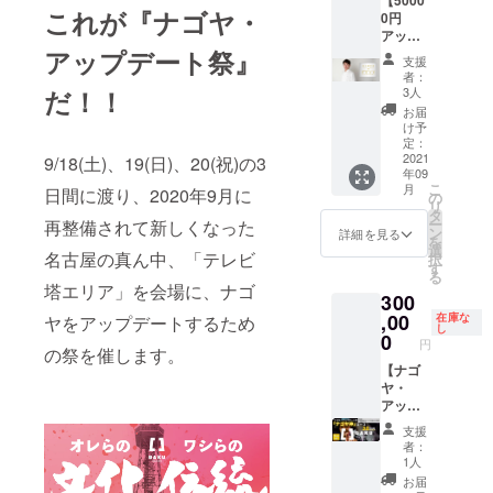
【5000
の浴衣
チコ
効期
たいと
【特典
付染を
記憶加
す。 こ
これが『ナゴヤ・
0円
生地の
ピーを
限
思って
②】楽
ご案内
工での
の素敵
アップ
反物を
付けま
2022年
頂ける
読体験
しま
こし、
なお店
アップデート祭』
デー
お送り
す！ 自
1月迄 ※
企業の
レッス
す。
日常に
支援
を貸し
ターズ
いたし
分に
商業利
皆様へ
ン＋オ
者：
https://
「伝
切りで
特選
ます。
だ！！
キャッ
用はご
向けた
3人
リジナ
yamak
統」と
楽しめ
「スペ
高級な
チコ
遠慮く
ものに
ル糸か
お届
atu.co.j
「用の
てしま
シャ
知多木
ピーを
ださ
なりま
け予
け曼荼
p/ 有効
美」を
うんで
ル」
綿を畳
定：
付ける
い。
す。 社
羅提供
期限
楽しん
す。 特
コー
2021
9/18(土)、19(日)、20(祝)の3
むとこ
ことで
出来上
歌やCM
誰でも
2022年
でもら
別な日
年09
ス】
ろか
もっと
がった
などに
楽に楽
1月迄 ※
いた
に大切
こ
月
日間に渡り、2020年9月に
【史上
ら、染
の
前向き
曲は録
利用し
しく早
全リ
い。 ※
な家族
リ
最年少
めまで
タ
な行動
音され
て頂け
く読め
ターン
商品は
や仲間
ー
再整備されて新しくなった
ミシュ
行いま
ン
を起こ
た音源
るもの
詳細を見る
る速読
現地迄
宅配便
と特別
を
ラン２
した。
選
した
ファイ
なの
「楽
の交通
などで
名古屋の真ん中、「テレビ
な時間
択
つ星
限定２
す
い。そ
ルにて
で、是
読」の
費は自
お送り
を過ご
る
シェフ
名。誰
んな方
お渡し
非企業
塔エリア」を会場に、ナゴ
インス
己負
いたし
してみ
300
が贈る
に手に
にぴっ
しま
をアッ
トラク
担。
ます。
ません
～
,00
渡るの
在庫な
ヤをアップデートするため
たりの
す。
プデー
ターで
クラウ
【特典
か？ ※
し
Remini
でしょ
0
リター
クラウ
トする
ある
ドファ
③】お
円
貸切人
の祭を催します。
scence
うか？
ンにな
ドファ
のに活
Mali ❁︎
ンディ
好きな
数上
(レミニ
【ナゴ
この反
りま
ンディ
用して
による
ング終
場所へ
限 8人
センス)
ヤ・
物でご
す。 有
ング終
みませ
体験
了後詳
三味線
まで
のコー
アップ
自身の
効期
了後詳
んか？
レッス
細は
アー
有効期
ス料理
デート
好きな
限
細は
有効期
ン（90
メール
ティス
支援
限
とハー
祭「ナ
浴衣等
2022年
メール
限
分・カ
者：
にて。
トが出
2022年
フワイ
ゴヤ
に仕立
1月迄 ※
にてお
2022年
1人
ウンセ
向いて
1月迄
ンペア
神」
ててく
全リ
伝えし
1月迄 ※
リング
お届
ライ
【特典