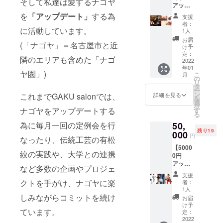
営等）
そして私達は愛するナゴヤ
さやデ
living（
2022年
自ら案
ますの
アップ
入力し
後の
・ブー
ザイ
シェア
1月迄 ※
内＋秘
でご了
デー
てくだ
を
「アップデート」
する為
チャン
スサ
ン・名
支援
ハウス
いずれ
蔵の日
承くだ
ターズ
さい ・
スとな
ポート
者：
前掲載
のよう
のリ
本酒試
さい。
特選
に活動しています。
特製缶
る可能
1人
・モ
の場所
なも
ターン
飲 名古
会場ま
「グル
バッジ
性もあ
ニュメ
お届
や大き
の）に2
も現地
(「ナゴヤ」＝名古屋市と近
屋市の
での交
メ」
(「超ナ
りま
け予
ント製
さが異
泊出来
までの
酒蔵・
通費、
コー
ゴヤ
定：
す。見
作サ
なりま
る権
隣のエリアも含めた「ナゴ
交通費
金虎酒
イベン
ス】 ※
2022
人」デ
逃し厳
ポート
す。
利。 有
は自己
造。創
年01
ト参加
下記5つ
ザイン)
禁のプ
・ク
ヤ圏」)
効期
こ
負担に
月
業１８
時の食
からご
物品は
の
レミア
リーン
限
リ
なりま
４５年
事など
希望の
当日、
タ
ムチ
アップ
2022年
ー
す。
の歴史
は各自
特典を1
イベン
ン
ケット
詳細を見る
これまでGAKU salonでは、
イベン
3月迄 ※
を
クラウ
ある酒
でご負
つお選
ト会場
選
です！
ト参加
現地ま
択
ドファ
蔵で
担とな
びくだ
ナゴヤをアップデートする
内の受
す
場所：
優先権
での交
る
ンディ
す。 一
りま
さい。
付にて
テレビ
参加の
通費は
ング終
本一本
為に毎月一回の定例会を行
50,
す。 ※
【特典
お渡し
塔３F
方法は
自己負
了後詳
を丁寧
残り19
Ｔシャ
①】岳
000
となり
THE
メール
円
担にな
なったり、伝統工芸の有松
細は
に仕込
ツはイ
と一緒
ます。
TOWER
にて詳
りま
メール
んでお
【5000
ベント
に最高
CAMPF
LOUNG
細をお
絞の実践や、大学との連携
す。
にてお
り、近
0円
会場の
のナゴ
IREの支
E
送り致
【特典
伝え致
年は全
アップ
受付に
ヤ料理
援完了
CASHI
など多数の企画やプロジェ
しま
④】
しま
国新酒
デー
て
を食べ
メール
ME（カ
す。 ご
支援
フェン
す。
鑑評会5
ターズ
CAMPF
る権
と、支
クトを手がけ、ナゴヤに楽
シメ）
者：
参加頂
シング
年連続
特選
IRE支援
2008年
援時の
1人
支援者
けな
体験 U-
金賞、
「伝
しみながらコミットを続け
完了
のコン
ユー
には参
お届
かった
20/U-17
愛知県
統・
メール
テスト
ザーID
け予
加方法
場合で
フェン
ています。
知事
アー
とIDを
優勝を
定：
を受付
の詳細
も、返
シング
賞、ワ
ト」
2022
ご提示
キッカ
にて提
をメー