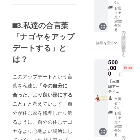
当日会
TOWER
てお届
ル曲を
着しま
２０２
供しま
0人
せん
場でご
LOUNG
けしま
作曲
す。 円
２年４
す。
か？
お届
参加頂
E
す。高
コース
頓寺商
月は酒
https://
け予
「2名
けない
CASHI
級な知
（個人
店街か
定：
造り期
nakam
で」
方には
MEはビ
多木綿
向
2022
ら四間
⬛︎3.私達の合言葉
間中の
urasho
50,000
後日郵
年01
ジネス
を畳む
け）】
道エリ
ため対
p.thesh
円でジ
こ
送いた
月
からプ
ところ
三味線
アで広
の
応でき
op.jp/ ※
ビエ
「ナゴヤをアップ
リ
しま
ライ
から、
アー
告を装
タ
ませ
商品は
コース
ー
す。
ベート
染めま
ティス
着して
ン
ん。
宅配便
詳細を見る
のご案
を
デートする」と
まで
で行い
トのた
活動し
選
酒蔵見
などで
内を致
択
様々に
まし
なかつ
ます。
す
学にあ
お送り
しま
る
は？
ご活用
た。一
とむが
※四間道
たって
いたし
す。 有
500
いただ
流の和
あなた
のベネ
の諸注
ます。
効期
けるラ
裁士が
のため
,00
チ屋に
意（前
【特典
限
残り3
ウンジ
手縫い
にオリ
直接ご
0
日から
②】有
2022年
円
このアップデートという言
です。
であな
ジナル
来店く
納豆を
松絞
1月迄
https://
たの体
曲を作
【三味
ださ
食べな
り く
【特典
葉を私達は
「今の自分に
cashim
に合わ
成！作
線アー
い。 他
いな
も絞り
③】
e.jp こ
せた寸
詞は
ティス
にもそ
ど）を
バッグ
saloon
合った、より良い形にする
のオー
法で作
【倉橋
トがオ
の場で
順守し
〈伝統
貸し切
支援
プンス
りま
岳】
リジナ
人力車
て頂く
工芸を
こと」
と考えています。自
りパー
者：
ペース
す。限
〈個
ル曲を
に乗っ
必要が
今らし
0人
ティ
使い放
定２
人、任
作曲
分が住む家を修理したり飾
て写真
ありま
くモダ
http://w
お届
題を
名。誰
意団体
コース
を撮り
す。
ンに〉
け予
ww.bar-
るように、自分の住むナゴ
10,000
に手に
向け〉
（企業
たい方
定：
有効期
長く愛
saloon.j
円で提
渡るの
個人も
向
2022
は、写
限
用され
p/ 大人
ヤをより心地よい場所にし
年01
供。 ※
でしょ
しくは
け）】
真を
2022年
るよ
の隠れ
こ
月
席の事
うか？
任意団
三味線
3,000
の
9月迄
う、絞
家
ていく。それが「アップ
リ