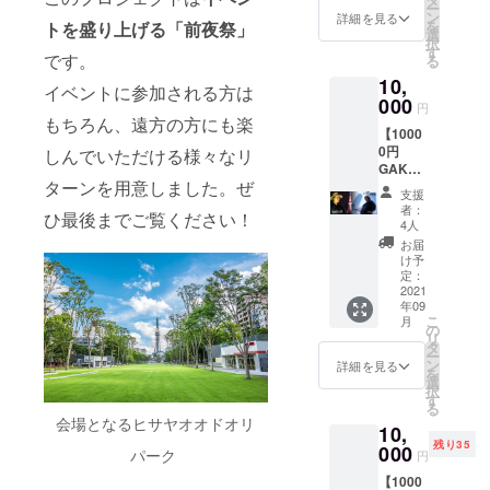
ベント
ミュニ
ジュー
ー
0〜
メール
ン
会場内
詳細を見る
ティよ
ルは当
を
トを盛り上げる「前夜祭」
18:00開
と、支
選
の受付
り入っ
日受付
択
催の
援時の
す
にてお
ていた
です。
でのお
る
「堀江
ユー
渡しと
だきま
渡しと
10,
貴文×倉
ザーID
なりま
イベントに参加される方は
す。
なりま
橋岳ス
000
を受付
す。
https://
円
す。
ペシャ
にて提
もちろん、遠方の方にも楽
CAMPF
commu
CAMPF
【1000
ル対
示して
IREの支
nity.ca
IREの支
0円
しんでいただける様々なリ
談」
くださ
援完了
mp-
援完了
GAKU
を、 テ
い。 イ
メール
fire.jp/p
メール
ターンを用意しました。ぜ
Salon公
レビ塔
ベント
と、支
rojects/
支援
と、支
式コー
(3F)
にお越
援時の
者：
view/31
ひ最後までご覧ください！
援時の
ス】 ※
THE
し頂け
4人
ユー
5573
ユー
下記2つ
TOWER
なかっ
ザーID
お届
【特典
ザーID
からご
LOUNG
た方に
け予
を受付
②】倉
をイベ
希望の
E
定：
は、後
にて提
橋岳か
ントの
特典を1
2021
CASHI
日配送
示して
らお礼
受付に
年09
つお選
ME（カ
致しま
くださ
のビデ
こ
て提示
月
びくだ
シメ）
の
す。
い。 イ
オメッ
リ
してく
さい。
内の別
タ
ベント
セージ
ー
ださ
【特典
室にて
ン
詳細を見る
にお越
倉橋岳
を
い。 イ
①】
モニ
選
し頂け
自身を
択
ベント
GAKU
ター視
す
なかっ
応援し
る
に参加
salon
聴でき
た方に
会場となるヒサヤオオドオリ
たい人
頂けな
10,
４ヶ月
る権利
は、後
へのリ
かった
残り35
参加権
000
です。
パーク
日配送
円
ターン
方は権
「GAK
※VIP席
致しま
です。
利を失
【1000
U salon
チケッ