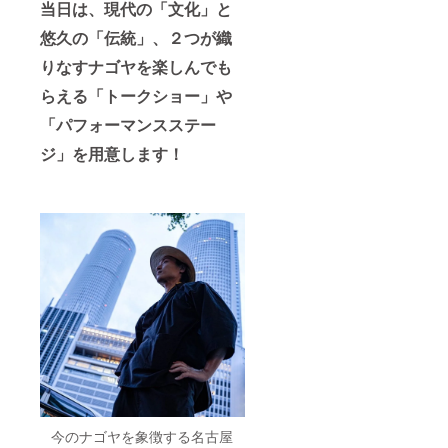
車海老
当日は、現代の「文化」と
のよう
有効期
や鰻な
なもの)
限
どを取
悠久の「伝統」、２つが織
に5泊出
2022年
り揃え
来る＋
1月迄
りなすナゴヤを楽しんでも
ており
リター
クラ
ます。
ン提供
ウド
らえる「トークショー」や
名古屋
者の近
ファン
らしい
藤さん
ディン
「パフォーマンスステー
食材を
が経営
グ終了
最高峰
に関わ
ジ」を用意します！
後詳細
のレス
るタン
はメー
トラン
ザニア
ルに
で楽し
の会社5
て。
んでみ
社（酪
ません
農・養
か？ ”一
豚養鶏
生思い
農業・
出に残
フード
る芳醇
デリバ
な余韻
リー・
を是非”
米問
Remini
屋・不
scence
動産会
住所：
社）の
愛知県
見学
名古屋
コース
市中区
になり
栄2-15-
今のナゴヤを象徴する名古屋
ます。