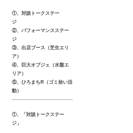
ドファ
ンディ
ング終
①、対談トークステー
了後詳
細は
ジ
メール
にて。
②、パフォーマンスステー
ジ
③、出店ブース（芝生エリ
ア）
④、巨大オブジェ（水盤エ
リア）
⑤、ひろまちR（ゴミ拾い活
動）
①、「対談トークステー
ジ」