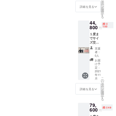
リ
が一在
イズの
タ
ー
庫がな
一つ下
ン
詳細を見る
を
くなっ
がオス
選
択
た場合
スメで
す
る
には交
す。
44,
換でき
OROS
残り
ないこ
800
GEMINI
100
円
ともご
ジャ
１度ま
ざいま
ケット
でサイ
すので
１着 ※
ズ交換
あらか
リター
OK ※サ
じめご
ン価格
支援
イズ交
了承く
は消費
者：
換用の
ださ
税を含
0人
在庫を
い。 サ
みま
お届
別にご
イズに
す。送
け予
用意し
迷う場
定：
料は無
ており
2021
合は普
料で
年11
ます
段着て
す。 ※
こ
月
が、万
いるサ
の
配送時
リ
が一在
イズの
タ
期：
ー
庫がな
一つ下
ン
2021年
詳細を見る
を
くなっ
がオス
選
11月予
択
た場合
スメで
す
定 ・一
る
には交
す。
部のデ
79,
換でき
OROS
ザイ
残り49
ないこ
600
GEMINI
ン、仕
円
ともご
ジャ
様につ