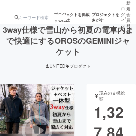
新
ロ
規
グ
会
プロジェクトを掲載
プロジェクトを
/
するには
さがす
イ
員
ン
登
3way仕様で雪山から初夏の電車内ま
録
で快適にするOROSのGEMINIジャ
ケット
人気のプロ
注目のリ
注目の新着プロ
募集終了が近いプ
もうすぐ公開
ジェクト
ターン
ジェクト
ロジェクト
されます
UNITED
プロダクト
アート・写真
音楽
現在の支援総
テクノロジー・ガジェット
ゲーム・サ
額
1,32
映像・映画
書籍・雑誌
7,84
ビジネス・起業
チャレンジ