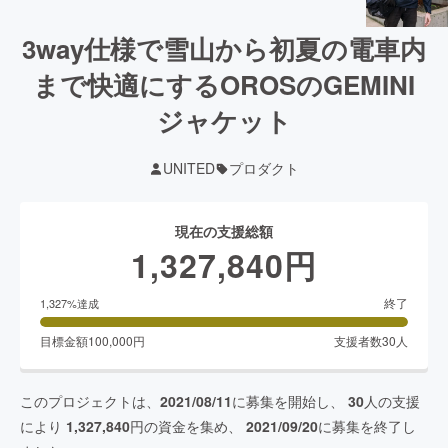
3way仕様で雪山から初夏の電車内
まで快適にするOROSのGEMINI
ジャケット
UNITED
プロダクト
現在の支援総額
1,327,840
円
終了
1,327
%達成
目標金額
100,000
円
支援者数
30
人
このプロジェクトは、
2021/08/11
に募集を開始し、
30
人の支援
により
1,327,840
円の資金を集め、
2021/09/20
に募集を終了し