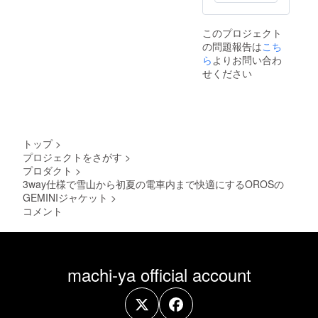
部のデ
ザイ
ン、仕
このプロジェクト
様につ
の問題報告は
こち
きまし
ては予
ら
よりお問い合わ
告なく
せください
変更に
なる場
合がご
ざいま
す。ご
了承く
トップ
>
ださ
プロジェクトをさがす
>
い。
プロダクト
>
3way仕様で雪山から初夏の電車内まで快適にするOROSの
GEMINIジャケット
>
コメント
machi-ya official account