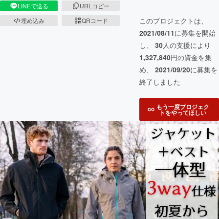
LINEで送る
URLコピー
このプロジェクトは、
埋め込み
QRコード
2021/08/11
に募集を開始
し、
30
人の支援により
1,327,840
円の資金を集
め、
2021/09/20
に募集を
終了しました
もう一度プロジェク
トをやってほしい