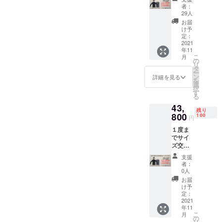
イズ交
変更に
者：
換用の
なる場
29人
在庫を
合がご
お届
別にご
ざいま
け予
用意し
す。ご
定：
ており
2021
了承く
年11
ます
ださ
こ
月
が、万
い。
の
リ
が一在
タ
ー
庫がな
ン
詳細を見る
を
くなっ
選
択
た場合
す
る
には交
43,
換でき
残り
ないこ
800
100
円
ともご
１度ま
ざいま
でサイ
すので
ズ交換
あらか
OK ※サ
じめご
支援
イズ交
了承く
者：
換用の
ださ
0人
在庫を
い。 サ
お届
別にご
イズに
け予
用意し
迷う場
定：
ており
2021
合は普
年11
ます
段着て
こ
月
が、万
いるサ
の