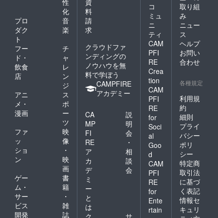
性
資
コ
取り組
化
料
ミュ
み
プロ
音
請
ニ
ニュー
ダク
楽
求
ティ
ス
ト
CAM
ヘルプ
クラウドファ
フー
チ
PFI
お問い
ンディングの
ド・
ャ
RE
合わせ
ノウハウを無
飲食
レ
Crea
料で学ぼう
店
ン
tion
各種規定
CAMPFIRE
ジ
CAM
アカデミー
アニ
ス
利用規
PFI
メ・
ポ
約
RE
漫画
ー
CA
説
細則
for
ツ
MP
明
プライ
Soci
ファ
映
FI
会
バシー
al
ッ
像
RE
・
ポリ
Goo
ショ
・
ア
相
シー
d
ン
映
カ
談
特定商
CAM
画
デ
会
取引法
PFI
ゲー
書
ミ
に基づ
RE
ム・
籍
ー
く表記
for
サー
・
と
情報セ
Ente
ビス
雑
は
キュリ
rtain
開発
誌
ク
サ