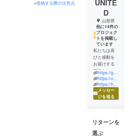
UNITE
※投稿する際の注意点
D
山形県
他に14件の
プロジェク
トを掲載し
ています
私たちは喜
びと感動を
お届けする
プロとし
https://graphene-xjapan.com/
て、様々な
https://oros-japan.com/
事業を営ん
https://haika.info/
メッセー
でします。
ジを送る
海外の選り
すぐりの商
品を販売す
るほか、映
リターンを
像制作、音
響など空間
選ぶ