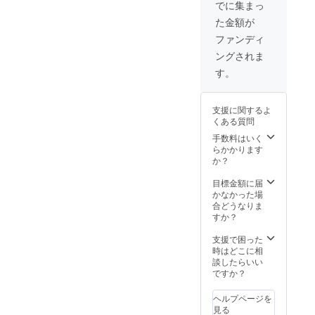
迷う場
料は無
了承く
でに集まっ
合は普
料で
ださ
た金額が
段着て
す。 ※
い。
いるサ
配送時
ファンディ
イズの
期：
ングされま
一つ下
2021年
がオス
11月予
す。
スメで
定 ・一
す。
部のデ
OROS
ザイ
支援に関するよ
GEMINI
ン、仕
くある質問
ジャ
様につ
ケット
きまし
手数料はいく
２着 ※
ては予
らかかります
リター
告なく
か？
ン価格
変更に
は消費
なる場
目標金額に届
税を含
合がご
かなかった場
みま
ざいま
合どうなりま
す。送
す。ご
すか？
料は無
了承く
料で
ださ
支援で困った
す。 ※
い。
時はどこに相
配送時
談したらいい
期：
ですか？
2021年
11月予
ヘルプページを
定 ・一
見る