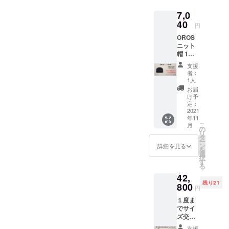
演出によ
り、心に残
7,0
40
る思い出を
円
お届けしま
OROS
す。
ニット
帽 1個 ※
リター
支援
ン価格
者：
は消費
1人
税を含
お届
みま
け予
す。送
定：
料は無
2021
年11
料で
こ
月
す。 ※
の
リ
配送時
タ
ー
期：
ン
詳細を見る
を
2021年
選
択
11月予
す
る
定 ・一
42,
部のデ
残り21
ザイ
800
円
ン、仕
１度ま
様につ
でサイ
きまし
ズ交換
ては予
OK ※サ
告なく
支援