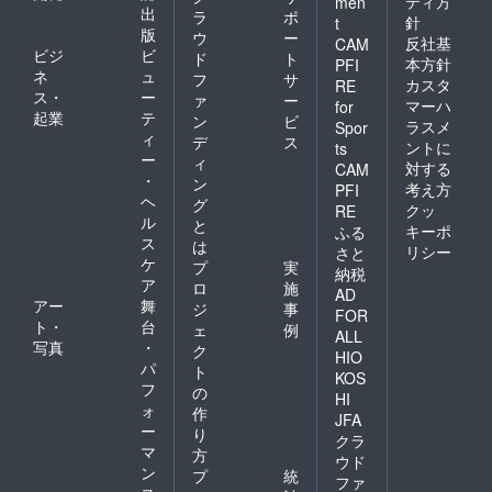
ティ方
men
出
ラ
ポ
針
t
版
ウ
ー
反社基
CAM
ビジ
ビ
ド
ト
本方針
PFI
ネ
ュ
フ
サ
カスタ
RE
ス・
ー
ァ
ー
マーハ
for
起業
テ
ン
ビ
ラスメ
Spor
ィ
デ
ス
ントに
ts
ー
ィ
対する
CAM
・
ン
考え方
PFI
ヘ
グ
クッ
RE
ル
と
キーポ
ふる
ス
は
リシー
さと
ケ
プ
実
納税
ア
ロ
施
AD
アー
舞
ジ
事
FOR
ト・
台
ェ
例
ALL
写真
・
ク
HIO
パ
ト
KOS
フ
の
HI
ォ
作
JFA
ー
り
クラ
マ
方
ウド
ン
プ
統
ファ