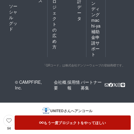
ス
ロ
計
ン
ソー
ジ
デ
ディ
シャ
ェ
ー
ング
ル
ク
タ
mac
グッ
ト
hi-ya
ド
の
補助
広
金申
め
請サ
方
ポー
ト
「QRコード」は株式会社デンソーウェーブの登録商標です。
© CAMPFIRE,
会社概
採用情
パートナー
Inc.
要
報
募集
UNITED
さんへアンコール
もう一度プロジェクトをやってほしい
54