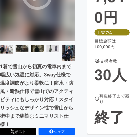
0
円
まちづくり・地域活性化
CAMPFIRE for Social Good
CAMPFIRE Creation
1,327%
CAMPFIREふるさと納税
machi-ya
コミュニティ
目標金額は
100,000円
支援者数
1着で雪山から初夏の電車内まで
30
人
幅広い気温に対応。3way仕様で
温度調節がより柔軟に！防水・防
風・断熱仕様で雪山でのアクティ
募集終了まで残
ビティにもしっかり対応！スタイ
り
リッシュなデザイン性で雪山から
終了
街中まで馴染むミニマリスト仕
様！
ポスト
シェア