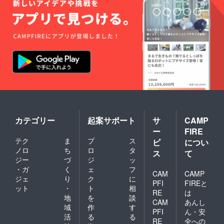
カテゴリー
起案サポート
サ
CAMP
ー
FIRE
テク
ま
プ
ス
ビ
につい
ノロ
ち
ロ
タ
ス
て
ジー
づ
ジ
ッ
・ガ
く
ェ
フ
CAM
CAMP
ジェ
り
ク
に
PFI
FIREと
ット
・
ト
相
RE
は
地
を
談
CAM
あんし
域
作
す
PFI
ん・安
活
る
る
RE
全への