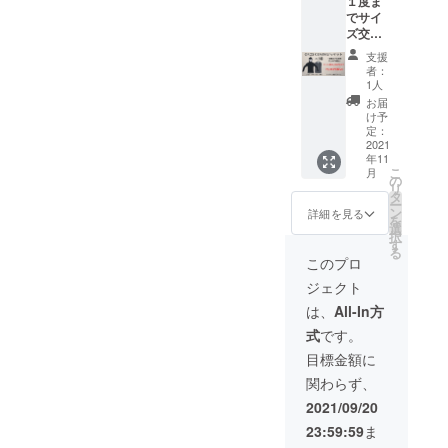
１度ま
ざいま
ケット
きまし
でサイ
すので
１着 ※
ては予
ズ交換
あらか
リター
告なく
OK ※サ
じめご
ン価格
変更に
支援
イズ交
了承く
は消費
なる場
者：
換用の
ださ
税を含
1人
合がご
在庫を
い。 サ
みま
ざいま
お届
別にご
イズに
す。送
け予
す。ご
用意し
迷う場
定：
料は無
了承く
ており
2021
合は普
料で
ださ
年11
ます
段着て
す。 ※
い。
こ
月
が、万
いるサ
の
配送時
リ
が一在
イズの
タ
期：
ー
庫がな
一つ下
ン
2021年
詳細を見る
を
くなっ
がオス
選
11月予
択
た場合
スメで
す
定 ・一
る
には交
す。
部のデ
このプロ
換でき
OROS
ザイ
ジェクト
ないこ
GEMINI
ン、仕
ともご
ジャ
様につ
は、
All-In方
ざいま
ケット
きまし
式
です。
すので
１着 ※
ては予
あらか
リター
告なく
目標金額に
じめご
ン価格
変更に
関わらず、
了承く
は消費
なる場
ださ
税を含
合がご
2021/09/20
い。 サ
みま
ざいま
23:59:59
ま
イズに
す。送
す。ご