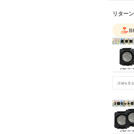
ダクトの
リターン
何か意見
ドレスま
目
commasto
世界の素
詳細を見