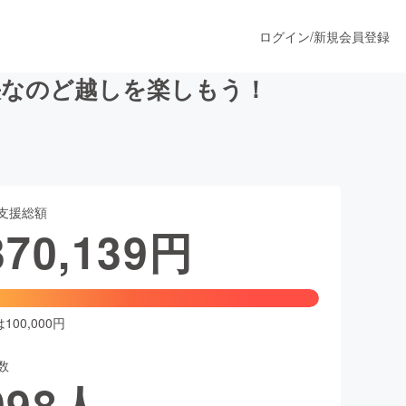
ログイン
/
新規会員登録
快なのど越しを楽しもう！
うすぐ公開されます
支援総額
プロダクト
370,139
円
ファッション
スポーツ
00,000円
数
ア
ソーシャルグッド
098
人