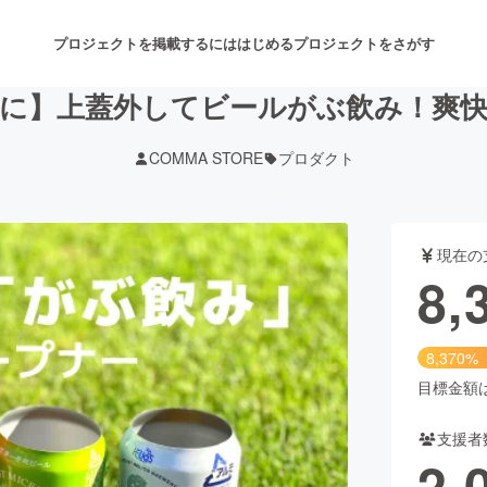
プロジェクトを掲載するには
はじめる
プロジェクトをさがす
に】上蓋外してビールがぶ飲み！爽
COMMA STORE
プロダクト
注目のリターン
注目の新着プロジェクト
募集終了が近いプロジェクト
も
現在の
音楽
舞台・パフォーマンス
8,
ゲーム・サービス開発
フード・飲食店
8,370%
書籍・雑誌出版
アニメ・漫画
目標金額は1
支援者
チャレンジ
ビューティー・ヘルスケ
2,