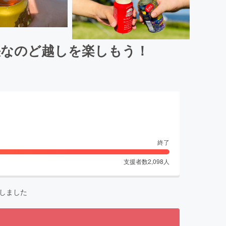
快なのど越しを楽しもう！
終了
支援者数
2,098
人
しました