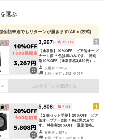
充実を図るため、努力してまいります。
を選ぶ
やアドバイスが有りましたら、是非以下のメールア
でご連絡ください。
標金額未達でもリターンが届きます
(All-in方式)
re.cyc@gmail.com
3,267
円
残り
1,247
【通常割】10％OFF ビア缶オープ
晴らしいプロダクトを日本へ！
ナー１個 ＊色は黒のみです。 特別
割10％OFF（通常価格3,630円） 送
料込み
支援者：253人
お届け予定：2021年09月
このリターンを選択する
る
5,808
円
残り
193
【２個セット早割】20％OFF ビア
缶オープナー2個 ＊色は黒のみで
す。 特別割20％OFF（通常価格
3,630円） 送料込み
支援者：307人
お届け予定：2021年09月