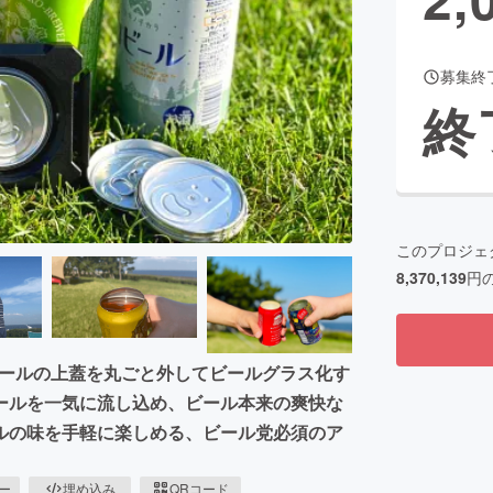
募集終
CAMPFIRE for Social Good
CAMPFIRE Creation
終
CAMPFIREふるさと納税
machi-ya
コミュニティ
このプロジェ
8,370,139
円
ビールの上蓋を丸ごと外してビールグラス化す
ールを一気に流し込め、ビール本来の爽快な
ルの味を手軽に楽しめる、ビール党必須のア
ピー
埋め込み
QRコード