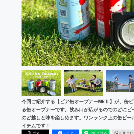
まちづくり・地域活性化
今回ご紹介する【ビア缶オープナーMkⅡ】が、缶
る缶オープナーです。飲み口が広がるのでのどにビ
のど越しと味を楽しめます。ワンランク上の缶ビー
イテムです！
ポスト
シェア
LINEで送る
URLコ