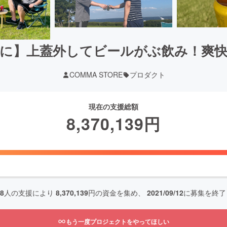
に】上蓋外してビールがぶ飲み！爽
COMMA STORE
プロダクト
現在の支援総額
8,370,139
円
98
人の支援により
8,370,139
円の資金を集め、
2021/09/12
に募集を終了
もう一度プロジェクトをやってほしい