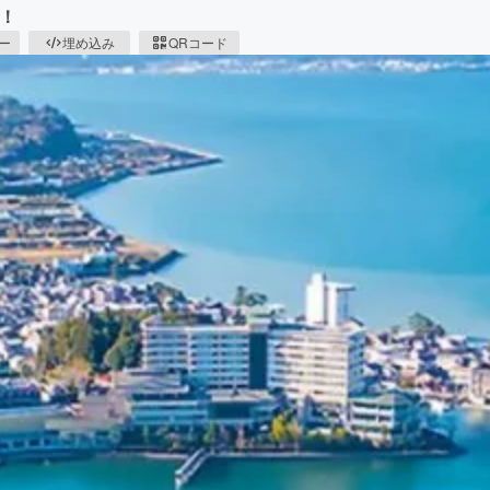
！
ピー
埋め込み
QRコード