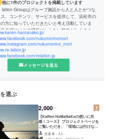
他に1件のプロジェクトを掲載しています
lation Groupはグループ施設から人と人とがつな
イス、コンテンツ、サービスを提供して、浜松市の
山の方に知っていただきたいと考え活動していま
・浜名湖にはこの場所にしかない魅力がたくさんあ
www.karen-hamanako.jp/
地元の方にも観光で訪れる方にも、このたくさんの
/www.facebook.com/nukumorinomori
さを感じていただき、次の世代へ伝えていきたいと
/www.instagram.com/nukumorino_mori
ww.re-lation.jp
ます。
www.facebook.com/relation.jp
メッセージを送る
を選ぶ
2,000
円
【KaRen HaMaNaKoの想いに共
感！コース】 プロジェクトページを
ご覧いただき、「現地には行けない
かもしれない方」「お気持ち応援頂
支援者：3人
ける方」向けのリターンです。 ・お