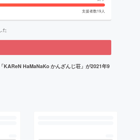
支援者数
19
人
した
N HaMaNaKo かんざんじ荘」が2021年9