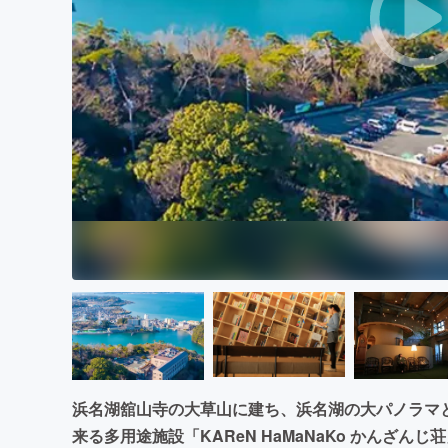
まちづくり・地域活性化
浜名湖舘山寺の大草山に建ち、浜名湖の大パノラマ
来る多用途施設「KAReN HaMaNaKo かんざんじ