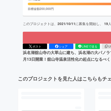
目標金額
200,000
円
このプロジェクトは、
2021/10/11
に募集を開始し、
19
ポスト
シェア
LINEで送る
U
浜名湖舘山寺の大草山に建ち、浜名湖の大パノラマと
月13日開業！舘山寺温泉活性化の起点になるべく
このプロジェクトを見た人はこちらもチ