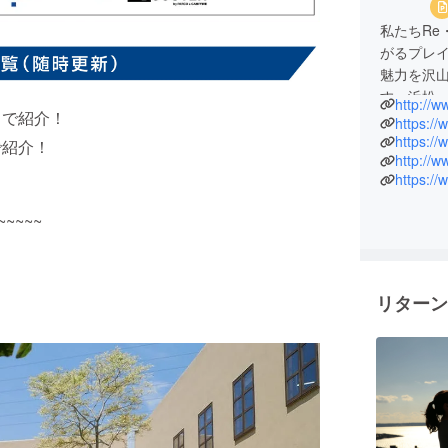
私たちRe・
がるプレ
魅力を沢
す。浜松
http://
スで紹介！
ります。
https:/
素晴らし
https:/
で紹介！
http://w
考えてい
https://
~~~~~
リターン