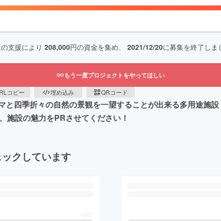
人の支援により
208,000
円の資金を集め、
2021/12/20
に募集を終了しま
もう一度プロジェクトをやってほしい
RLコピー
埋め込み
QRコード
四季折々の自然の景観を一望することが出来る多用途施設「KARe
、施設の魅力をPRさせてください！
ェックしています