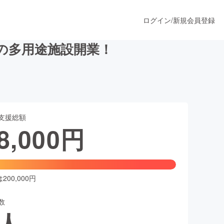
ログイン
/
新規会員登録
景の多用途施設開業！
うすぐ公開されます
支援総額
プロダクト
8,000
円
ファッション
スポーツ
00,000円
数
ア
ソーシャルグッド
人