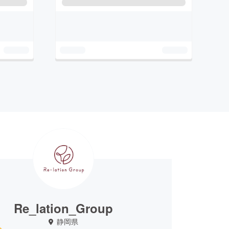
Re_lation_Group
静岡県