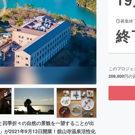
募集終
CAMPFIRE for Social Good
CAMPFIRE Creation
終
CAMPFIREふるさと納税
machi-ya
コミュニティ
このプロジェ
208,000
円の
と四季折々の自然の景観を一望することが出
荘」が2021年9月13日開業！舘山寺温泉活性化