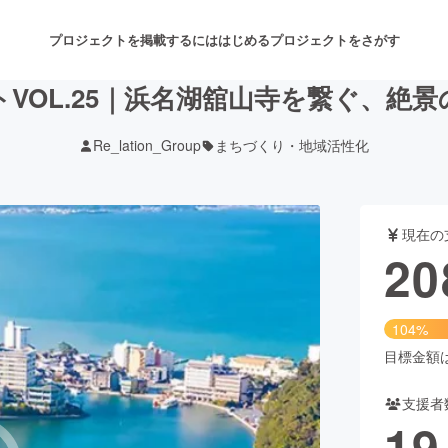
プロジェクトを掲載するには
はじめる
プロジェクトをさがす
クトVOL.25｜浜名湖舘山寺を繋ぐ、絶
Re_lation_Group
まちづくり・地域活性化
注目のリターン
注目の新着プロジェクト
募集終了が近いプロジェクト
も
現在の
音楽
舞台・パフォーマンス
20
ゲーム・サービス開発
フード・飲食店
104%
書籍・雑誌出版
アニメ・漫画
目標金額は2
支援者
チャレンジ
ビューティー・ヘルスケ
19