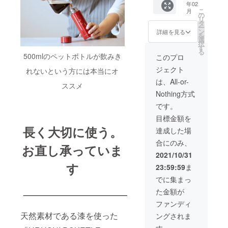
- 瓢
年02
円（税
回答で
業者の
- 蜘蛛
こ
月
込）
「POK
の
選択や
の巣 *ア
リ
【選ぶ
ETLE専
タ
修理
ンケー
ー
だけで
用カ
ン
サービ
詳細を見る
ト回答
を
地球環
バー」
選
スの充
で
択
境に貢
をご提
す
実な
「POK
る
献す
供（リ
500mlのペットボトルが飲みき
ど、エ
このプロ
ETLE専
る、エ
ターン
シカル
用カ
ジェクト
れないという方には本当にオ
シカル
品と一
なもの
バー」
コー
緒に送
づくり
は、All-or-
をご提
ススメ
ス】 *通
付） *1
に向け
供（リ
Nothing方式
常コー
月下
た取り
ターン
ス
旬〜2月
組みに
です。
品と一
+2%（2
上旬頃
差額2%
緒に送
目標金額を
99円）
発送予
分を使
付） *1
の代金
長く大切に使う。
定 *価格
用いた
達成した場
月下
でお選
には送
します
旬〜2月
合にのみ、
びいた
料が含
リター
お直し承っていま
上旬頃
だける
まれて
ン：
2021/10/31
発送予
コース
います
URUSH
定 *価格
す
23:59:59
ま
です *生
I
には送
産から
POKET
でに集まっ
料が含
配送に
LE120
まれて
た金額が
至るま
一閑 ×1
います
での
個 *以下
ファンディ
CO2排
の色、
天然素材である漆を使った
ングされま
出量を
柄をお
算出
選びく