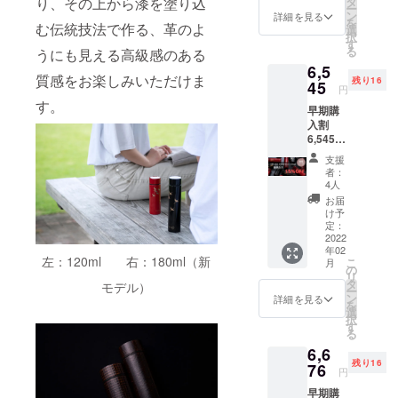
「POK
り、その上から漆を塗り込
タ
ー
だけで
ETLE専
ン
詳細を見る
を
む伝統技法で作る、革のよ
地球環
用カ
選
択
境に貢
バー」
す
る
うにも見える高級感のある
献す
をご提
6,5
る、エ
供（リ
質感をお楽しみいただけま
残り16
シカル
45
ターン
円
コー
品と一
す。
早期購
ス】 *通
緒に送
入割
常コー
付） *1
6,545円
ス
月下
（税
+2%（1
旬〜2月
支援
込） -
22円）
上旬頃
者：
15%OF
の代金
発送予
4人
F 一般
でお選
定 *価格
お届
販売価
びいた
には送
け予
格
だける
定：
料が含
7,700円
2022
コース
まれて
年02
（税
です *生
います
左：120ml 右：180ml（新
こ
月
込） リ
産から
の
リ
ター
配送に
タ
モデル）
ー
ン：
至るま
ン
詳細を見る
を
URUSH
での
選
択
I
CO2排
す
る
POKET
出量を
6,6
LE120
算出
残り16
（絵柄
76
し、
円
入り）
カーボ
早期購
×1個 *
ン・オ