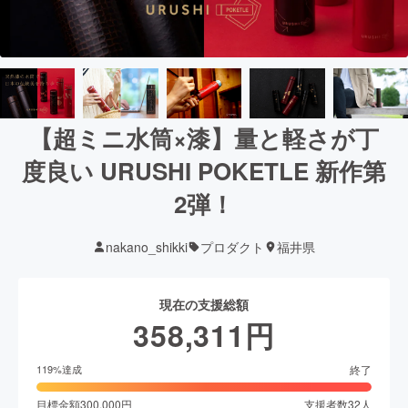
【超ミニ水筒×漆】量と軽さが丁
度良い URUSHI POKETLE 新作第
2弾！
nakano_shikki
プロダクト
福井県
現在の支援総額
358,311
円
終了
119
%達成
目標金額
300,000
円
支援者数
32
人