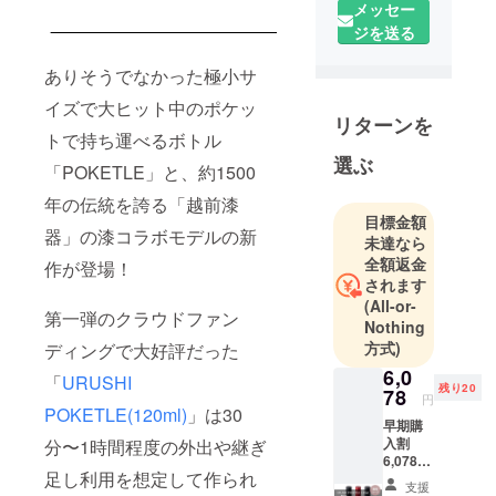
メッセー
福井県鯖江
ジを送る
市にて、こ
れまで茶道
ありそうでなかった極小サ
具を中心に
イズで大ヒット中のポケッ
製造を行っ
リターンを
てきまし
トで持ち運べるボトル
た。
選ぶ
「POKETLE」と、約1500
近年は漆の
年の伝統を誇る「越前漆
良さを伝え
目標金額
ることで
器」の漆コラボモデルの新
未達なら
もっと愛用
全額返金
作が登場！
者を増や
されます
し、漆の文
(All-or-
第一弾のクラウドファン
Nothing
化を継承し
方式)
ディングで大好評だった
ていきたい
6,0
という思い
「
URUSHI
残り20
78
で、現代の
円
POKETLE(120ml)
」は30
ライフスタ
早期購
入割
分〜1時間程度の外出や継ぎ
イルに合わ
6,078円
せた商品作
足し利用を想定して作られ
（税
支援