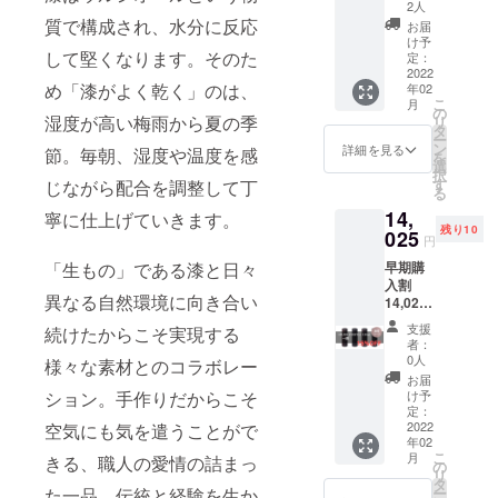
15%OF
ださい *
実質ゼ
2人
柄： -
F 一般
色：漆
質で構成され、水分に反応
ロにし
お届
雪月花
販売価
黒、朱
ます *よ
け予
- 日月
して堅くなります。そのた
格
色、溜
定：
りエコ
- 飛鶴
8,800円
2022
色 *絵
な配送
- 瓢
め「漆がよく乾く」のは、
年02
（税
柄： -
業者の
- 蜘蛛
こ
月
込）
雪月花
の
選択や
の巣 *ア
湿度が高い梅雨から夏の季
リ
【選ぶ
- 日月
タ
修理
ンケー
ー
だけで
- 飛鶴
ン
サービ
詳細を見る
節。毎朝、湿度や温度を感
ト回答
を
地球環
- 瓢
選
スの充
で
択
境に貢
- 蜘蛛
す
じながら配合を調整して丁
実な
「POK
る
献す
の巣 *ア
ど、エ
ETLE専
14,
る、エ
寧に仕上げていきます。
ンケー
シカル
用カ
残り10
シカル
025
ト回答
なもの
円
バー」
コー
で
づくり
をご提
「生もの」である漆と日々
早期購
ス】 *通
「POK
に向け
供（リ
入割
常コー
ETLE専
た取り
ターン
異なる自然環境に向き合い
14,025
ス
用カ
組みに
品と一
円（税
+2%（1
バー」
差額2%
支援
続けたからこそ実現する
緒に送
込） -
50円）
をご提
分を使
者：
付） *1
15%OF
の代金
供（リ
0人
用いた
様々な素材とのコラボレー
月下
F 一般
でお選
ターン
します
お届
旬〜2月
販売価
びいた
ション。手作りだからこそ
品と一
け予
URUSH
上旬頃
格
だける
定：
緒に送
I
発送予
16,500
2022
空気にも気を遣うことがで
コース
付） *1
POKET
定 *価格
年02
円（税
です *生
月下
LE180
には送
こ
月
きる、職人の愛情の詰まっ
込） リ
産から
の
旬〜2月
（無
料が含
リ
ター
配送に
タ
上旬頃
地）×1
まれて
た一品。伝統と経験を生か
ー