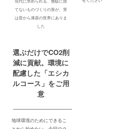
せください
現代に求められる、無駄に捨
します
リター
てないものづくりの形が、実
ン：
URUSH
は昔から漆器の世界にありま
I
した
POKET
LE180
一閑 ×1
個 *以下
の色、
柄をお
選ぶだけでCO2削
選びく
ださい *
減に貢献。環境に
色：
茶、黒 *
配慮した「エシカ
柄：網
目、水
ルコース」をご用
面 *アン
ケート
回答で
意
「POK
ETLE専
用カ
バー」
をご提
供（リ
地球環境のためにできるこ
ターン
品と一
とから始めたい。今回のク