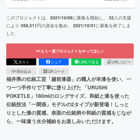
このプロジェクトは、
2021/10/09
に募集を開始し、
32
人の支援
により
358,311
円の資金を集め、
2021/10/31
に募集を終了しま
した
もう一度プロジェクトをやってほしい
ポスト
シェア
LINEで送る
URLコピー
埋め込み
QRコード
福井県の伝統工芸「越前漆器」の職人が本漆を使い、一
つ一つ手作りで丁寧に塗り上げた 「URUSHI
POKETLE」180mlのロングサイズ、和紙と漆を使った
伝統技法「一閑張」モデルの2タイプが新登場！しっと
りとした漆の質感、表面の伝統柄や和紙の質感をじなが
ら、一味違う水分補給をお楽しみいただけます。