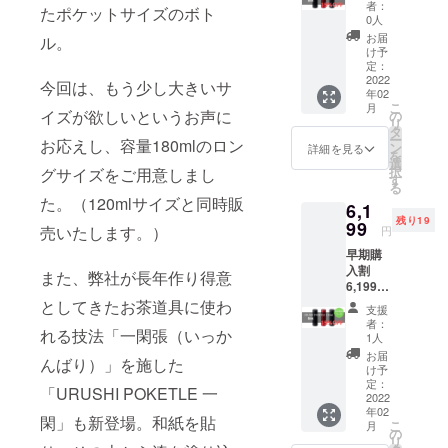
込） -
りにも取り
者：
たポケットサイズのボト
15%OF
0人
組んでいま
F 一般
お届
ル。
す。
販売価
け予
格
定：
7,150円
2022
今回は、もう少し大きいサ
これをきっ
年02
（税
こ
月
かけに、
込） リ
イズが欲しいというお声に
の
リ
ター
タ
もっと漆を
ー
お応えし、容量180mlのロン
ン：
ン
詳細を見る
好きになっ
を
URUSH
選
択
グサイズをご用意しまし
I
ていただけ
す
る
POKET
る方が増え
た。（120mlサイズと同時販
6,1
LE120
れば幸いで
残り19
（無
99
売いたします。）
円
地）×1
す。
早期購
個 *以下
どうぞ、よ
入割
の色、
また、弊社が長年作り得意
6,199円
ろしくお願
絵柄を
（税
としてきたお茶道具に使わ
お選び
いいたしま
支援
込） -
くださ
者：
す。
れる技法「一閑張（いっか
15%OF
い *色：
1人
F 一般
漆黒、
お届
んばり）」を施した
販売価
朱色、
け予
格
溜色 *ア
定：
「URUSHI POKETLE 一
7,150円
2022
ンケー
年02
（税
ト回答
閑」も新登場。和紙を貼
こ
月
込）
で
の
リ
【選ぶ