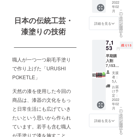
（税
2022
コース
付） *1
POKET
年02
込） リ
です *生
月下
LE120
こ
月
ター
産から
の
旬〜2月
（無
リ
ン：
日本の伝統工芸・
配送に
タ
上旬頃
地）×1
ー
URUSH
至るま
ン
発送予
詳細を見る
個 *以下
を
I
での
選
定 *価格
漆塗りの技術
の色、
択
POKET
CO2排
す
には送
絵柄を
る
LE180
出量を
料が含
お選び
7,1
（無
算出
まれて
くださ
残り15
地）×1
53
し、
います
い *色：
円
個 *以下
カーボ
漆黒、
早期購
の色、
ン・オ
朱色、
職人が一つ一つ刷毛手塗り
入割
絵柄を
フセッ
溜色 *ア
7,153円
お選び
ト。
で作り上げた「URUSHI
ンケー
（税
くださ
CO2排
ト回答
支援
込） -
い。 *
POKETLE」
出量を
者：
で
15%OF
色：漆
実質ゼ
5人
「POK
F 一般
黒、朱
ロにし
お届
ETLE専
販売価
天然の漆を使用した今回の
色、溜
ます *よ
け予
用カ
格
色 *アン
定：
りエコ
バー」
商品は、漆器の文化をもっ
8,250円
2022
ケート
な配送
をご提
年02
（税
回答で
業者の
供（リ
と日常生活にも広げていき
こ
月
込）
「POK
の
選択や
ターン
リ
【選ぶ
ETLE専
タ
修理
たいという思いから作られ
品と一
ー
だけで
用カ
ン
サービ
詳細を見る
緒に送
を
地球環
バー」
選
スの充
ています。若手も含む職人
付） *1
択
境に貢
をご提
す
実な
月下
る
献す
が手塗りで漆を施すこと
供（リ
ど、エ
旬〜2月