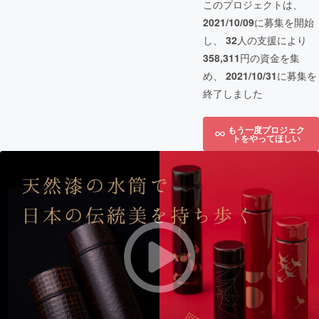
このプロジェクトは、
2021/10/09
に募集を開始
し、
32
人の支援により
358,311
円の資金を集
め、
2021/10/31
に募集を
終了しました
もう一度プロジェク
トをやってほしい