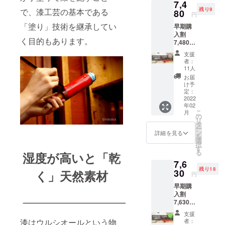
7,4
る、エ
ターン
シカル
上旬頃
残り9
で、漆工芸の基本である
シカル
80
品と一
なもの
円
発送予
コー
緒に送
づくり
定 *価格
「塗り」技術を継承してい
早期購
ス】 *通
付） *1
に向け
には送
入割
常コー
月下
た取り
料が含
く目的もあります。
7,480円
ス
旬〜2月
組みに
まれて
（税
+2%（1
上旬頃
差額2%
支援
います
込） -
40円）
発送予
分を使
者：
15%OF
の代金
定 *価格
11人
用いた
F 一般
でお選
には送
します
お届
販売価
びいた
料が含
け予
リター
格
だける
定：
まれて
ン：
8,800円
2022
コース
いま
URUSH
年02
（税
です *生
す。
I
こ
月
込） リ
産から
の
POKET
リ
ター
配送に
タ
LE120
ー
ン：
至るま
ン
詳細を見る
（絵柄
を
URUSH
での
選
入り）
択
I
CO2排
す
×1個 *
る
湿度が高いと「乾
POKET
出量を
以下の
7,6
LE180
算出
色、絵
残り18
（絵柄
30
く」天然素材
し、
柄をお
円
入り）
カーボ
選びく
早期購
×1個 *
ン・オ
ださい *
入割
以下の
フセッ
色：漆
7,630円
色、絵
ト。
黒、朱
（税
柄をお
CO2排
色、溜
支援
込） -
選びく
出量を
漆はウルシオールという物
者：
色 *絵