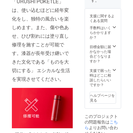
す。
「URUSHI POKETLE」
し、
ださい *
カーボ
色：
は、使い込むほどに経年変
ン・オ
茶、黒 *
支援に関するよ
フセッ
化をし、独特の風合いを楽
柄：網
くある質問
ト。
目、水
しめます。また、傷や色あ
CO2排
手数料はいく
面 *アン
出量を
らかかります
ケート
せ、ひび割れには塗り直し
実質ゼ
か？
回答で
ロにし
「POK
修理を施すことが可能で
ます *よ
目標金額に届
ETLE専
りエコ
かなかった場
用カ
す。漆器が長年受け継いで
な配送
合どうなりま
バー」
業者の
きた文化である「ものを大
すか？
をご提
選択や
供（リ
切にする」 エシカルな生活
修理
支援で困った
ターン
サービ
時はどこに相
品と一
を実現させてください。
スの充
談したらいい
緒に送
実な
ですか？
付） *1
ど、エ
月下
シカル
旬〜2月
ヘルプページを
なもの
上旬頃
見る
づくり
発送予
に向け
定 *価格
た取り
には送
このプロジェクト
組みに
料が含
の問題報告は
こち
差額2%
まれて
分を使
ら
よりお問い合わ
います
用いた