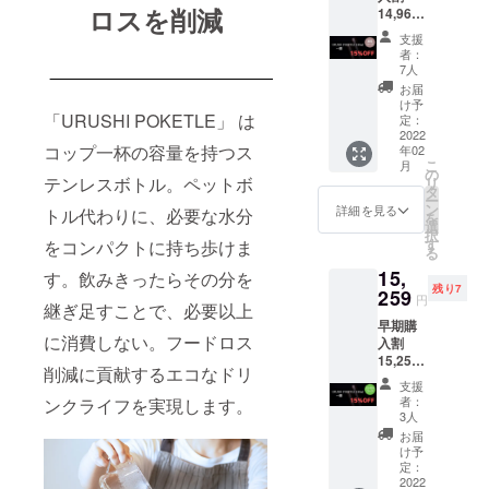
月下
た取り
料が含
ロスを削減
14,960
ス
旬〜2月
組みに
まれて
円（税
+2%（2
上旬頃
差額2%
支援
います
込） -
81円）
発送予
分を使
者：
15%OF
の代金
定 *価格
7人
用いた
F 一般
でお選
には送
します
お届
販売価
びいた
料が含
け予
リター
「URUSHI POKETLE」 は
格
だける
定：
まれて
ン：
17,600
2022
コース
います
URUSH
コップ一杯の容量を持つス
年02
円（税
です *生
I
こ
月
込） リ
産から
の
POKET
テンレスボトル。ペットボ
リ
ター
配送に
タ
LE180
ー
ン：
至るま
ン
詳細を見る
（絵柄
トル代わりに、必要な水分
を
URUSH
での
選
入り）
択
I
CO2排
す
をコンパクトに持ち歩けま
×1個 *
る
POKET
出量を
以下の
15,
LE180
す。飲みきったらその分を
算出
色、絵
残り7
一閑 ×1
259
し、
柄をお
円
継ぎ足すことで、必要以上
個 *以下
カーボ
選びく
早期購
の色、
ン・オ
ださい *
に消費しない。フードロス
入割
柄をお
フセッ
色：漆
15,259
選びく
ト。
黒、朱
削減に貢献するエコなドリ
円（税
ださい *
CO2排
色、溜
支援
込） -
色：
出量を
者：
ンクライフを実現します。
色 *絵
15%OF
茶、黒 *
実質ゼ
3人
柄： -
F 一般
柄：網
ロにし
お届
雪月花
販売価
目、水
ます *よ
け予
- 日月
格
面 *アン
定：
りエコ
- 飛鶴
17,600
2022
ケート
な配送