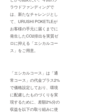
緒に送
ラウドファンディングで
付） *1
月下
は、新たなチャレンジとし
旬〜2月
上旬頃
て、URUSHI POKETLEが
発送予
定 *価格
お客様の手元に届くまでに
には送
料が含
発生したCO2排出を実質ゼ
まれて
ロに抑える「エシカルコー
います
ス」をご用意。
「エシカルコース」は「通
常コース」の代金プラス2%
で価格設定しており、環境
に配慮したものづくりを実
現するために、差額2%分の
収益を以下の取り組みに使