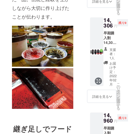
ン：
至るま
ン
発送予
詳細を見る
個 *以下
います
を
URUSH
での
選
定 *価格
の色、
しながら大切に作り上げた
択
I
CO2排
す
には送
絵柄を
る
POKET
出量を
料が含
ことが伝わります。
お選び
14,
LE120
算出
まれて
くださ
残り9
一閑 ×1
306
し、
います
い *色：
円
個 *以下
カーボ
漆黒、
早期購
の色、
ン・オ
朱色、
入割
柄をお
フセッ
溜色 *ア
14,306
選びく
ト。
ンケー
円（税
ださい *
CO2排
ト回答
支援
込） -
色：
出量を
者：
で
15%OF
茶、黒 *
実質ゼ
1人
「POK
F 一般
柄：網
ロにし
お届
ETLE専
販売価
目、水
ます *よ
け予
用カ
格
面 *アン
定：
りエコ
バー」
16,500
2022
ケート
な配送
をご提
年02
円（税
回答で
業者の
供（リ
こ
月
込）
「POK
の
選択や
ターン
リ
【選ぶ
ETLE専
タ
修理
品と一
ー
だけで
用カ
ン
サービ
詳細を見る
緒に送
を
地球環
バー」
選
スの充
付） *1
択
境に貢
をご提
す
実な
月下
る
献す
供（リ
ど、エ
旬〜2月
14,
る、エ
ターン
シカル
上旬頃
残り3
シカル
960
品と一
なもの
円
発送予
コー
緒に送
づくり
継ぎ足しでフード
定 *価格
早期購
ス】 *通
付） *1
に向け
には送
入割
常コー