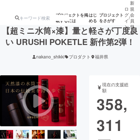
新
ロ
規
グ
会
プロジェクトを掲
はじ
プロジェクト
/
載するには
める
をさがす
イ
員
ン
登
【超ミニ水筒×漆】量と軽さが丁度良
録
い URUSHI POKETLE 新作第2弾！
人気のプロ
注目のリ
注目の新着プロ
募集終了が近いプ
もうすぐ公開
nakano_shikki
プロダクト
福井県
ジェクト
ターン
ジェクト
ロジェクト
されます
アート・写真
音楽
現在の支援総
額
358,
テクノロジー・ガジェット
ゲーム・サ
311
映像・映画
書籍・雑誌
ビジネス・起業
チャレンジ