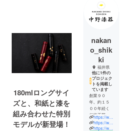
nakan
o_shik
ki
福井県
他に1件の
プロジェク
トを掲載し
ています
180mlロングサイ
創業９０
ズと、和紙と漆を
年。約１５
００年続く
組み合わせた特別
伝統工芸
https://www.nakano-shikki.com/
「越前漆
モデルが新登場！
https://www.facebook.com/nakano.shikki
器」産地、
https://www.instagram.com/nakano_shikki/