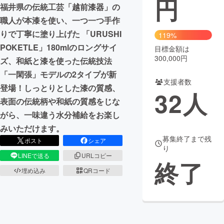
円
福井県の伝統工芸「越前漆器」の
まちづくり・地域活性化
職人が本漆を使い、一つ一つ手作
りで丁寧に塗り上げた 「URUSHI
119%
POKETLE」180mlのロングサイ
目標金額は
CAMPFIRE for Social Good
CAMPFIRE Creation
300,000円
ズ、和紙と漆を使った伝統技法
CAMPFIREふるさと納税
machi-ya
コミュニティ
「一閑張」モデルの2タイプが新
支援者数
登場！しっとりとした漆の質感、
32
人
表面の伝統柄や和紙の質感をじな
がら、一味違う水分補給をお楽し
みいただけます。
募集終了まで残
ポスト
シェア
り
LINEで送る
URLコピー
終了
埋め込み
QRコード