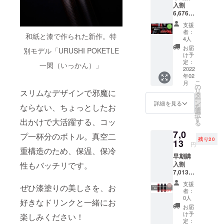
入割
以下の
フセッ
6,676円
色、絵
ト。
（税
柄をお
CO2排
支援
込） -
選びく
出量を
者：
和紙と漆で作られた新作。特
15%OF
ださい *
実質ゼ
4人
F 一般
色：漆
ロにし
お届
別モデル「URUSHI POKETLE
販売価
黒、朱
ます *よ
け予
格
色、溜
定：
りエコ
一閑（いっかん）」
7,700円
2022
色 *絵
な配送
年02
（税
柄： -
業者の
こ
月
込）
雪月花
の
選択や
リ
スリムなデザインで邪魔に
【選ぶ
- 日月
タ
修理
ー
だけで
- 飛鶴
ン
サービ
詳細を見る
ならない、ちょっとしたお
を
地球環
- 瓢
選
スの充
択
境に貢
- 蜘蛛
す
実な
出かけで大活躍する、コッ
る
献す
の巣 *ア
ど、エ
7,0
る、エ
ンケー
プ一杯分のボトル。真空二
シカル
残り20
シカル
13
ト回答
なもの
円
コー
重構造のため、保温、保冷
で
づくり
早期購
ス】 *通
「POK
に向け
性もバッチリです。
入割
常コー
ETLE専
た取り
7,013円
ス
用カ
組みに
（税
+2%（1
バー」
差額2%
支援
ぜひ漆塗りの美しさを、お
込） -
31円）
をご提
分を使
者：
15%OF
の代金
供（リ
0人
用いた
好きなドリンクと一緒にお
F 通常
でお選
ターン
します
お届
価格
びいた
品と一
け予
URUSH
楽しみください！
8,250円
だける
定：
緒に送
I