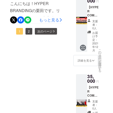
000
円
PROFILEはあなたのイメー
こんにちは！HYPER
19-405
m.com/
ンまで
す！！
※スタジ
hyper_
すべて
【HYPE
ジを最大限に引き立てま
BRANDINGの栗田です。リ
オまで
profile/
こちら
R
の交通
さら
で監修
COMPA
す。 是非この機会に、圧倒
ターンのひとつでもある
費は別
に、今
しま
NY
もっと見る
支援
的なビジュアルブランディ
途ご負
お持ち
す。 撮
PREMI
「HYPER PROFILE」は、
者：
担いた
のウェ
影した
UM】
0人
ングのお手伝いをさせてく
広告やファッションなどの
だきま
ブサイ
お写真
20名ま
1
2
次のページ
お届
す。 ※
ト等に
は
での写
け予
ださい！ 引き続き応援宜し
第一線で活躍するフォトグ
詳細は
関する
HYPER
真撮影
定：
メール
分析レ
PROFIL
をおこ
2021
くお願いいたします！
ラファーが写真であなたを
年12
にてお
ポート
Eの
ないま
こ
月
打ち合
を作成
Instagr
す。 企
の
デザインする究極のセルフ
リ
わせい
してお
amに掲
画から
タ
ー
ブランディングコンテンツ
たしま
送りし
載させ
デザイ
ン
詳細を見る
を
す。
ます。
ていた
ンまで
選
択
です。写真に言葉はいりま
※撮影は
だきま
すべて
す
る
HYPER
す。
こちら
せん。あなたのうちに秘め
35,
BRAND
https://
で監修
INGのス
www.in
しま
000
た本当の輝きを、立体的に
円
タジオ
stagra
す。 撮
【HYPE
映し出す。それがあなたの
でおこ
m.com/
影した
R
ないま
hyper_
お写真
第一印象を決めます。名刺
COMPA
す。 住
profile/
は
NY 人数
所：東
さら
HYPER
支援
を渡したときや、SNS上で
追加】
京都渋
に、今
PROFIL
者：
HYPER
谷区
お持ち
Eの
0人
の自分を映し出すプロ
COMPA
代々木
のウェ
Instagr
お届