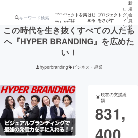
新
ロ
規
グ
会
プロジェクトを掲
はじ
プロジェクト
/
載するには
める
をさがす
イ
員
ン
登
この時代を生き抜くすべての人たち
録
へ『HYPER BRANDING』を広めた
い！
人気のプロ
注目のリ
注目の新着プロ
募集終了が近いプ
もうすぐ公開
ジェクト
ターン
ジェクト
ロジェクト
されます
hyperbranding
ビジネス・起業
アート・写真
音楽
現在の支援総
テクノロジー・ガジェット
ゲーム・サ
額
831,
映像・映画
書籍・雑誌
400
ビジネス・起業
チャレンジ