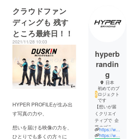
クラウドファン
ディングも 残す
ところ最終日！！
2021/11/28 10:03
hyperb
randin
g
日本
初めてのプ
ロジェクト
です
HYPER PROFILEが生み出
【想いが届
す写真の力や、
くクリエイ
ティブで 企
業のブラン
想いを届ける映像の力を、
https://www.instagram.com/hyper_profile/
ディングを
https://www.hyper-branding.com/
ひとりでも多くの方々に