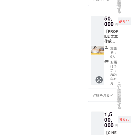
を
ご支援
インの
担いた
析によ
選
択
はでき
名刺を
だきま
るアク
す
る
ませ
作成し
す。 ※
セス数
50,
ん。
ます。
詳細は
の推
残り50
背景2パ
000
メール
移・
円
ター
にてお
SEO
【PROF
ン、レ
打ち合
キー
ILE 文章
タッチ4
わせい
ワード
作成】
枚お届
たしま
順位や
オンラ
けしま
す。
流入
支援
インで
す。 撮
数・簡
者：
取材を
影した
易な競
0人
おこな
お写真
合状
お届
い、500
は
況・
け予
～1000
HYPER
定：
Web広
文字程
2021
PROFIL
告での
年12
度のプ
Eの
流入数
こ
月
ロ
Instagr
の
経緯な
リ
フィー
amに掲
タ
どの基
ー
ル文章
載させ
ン
礎情報
詳細を見る
を
を作成
ていた
選
(4ペー
択
いたし
だきま
す
ジ以
る
ます。
す。
上)、こ
1,5
自分で
https://
れに加
はなか
00,
www.in
えてサ
残り10
なかう
stagra
000
イトの
円
まく表
m.com/
SEOや
現でき
【CINE
hyper_
CVRの