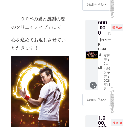
ー
HYPER
グチー
ン
詳細を見る
を
PROFIL
ムなど
選
択
Eの
におす
す
る
Instagr
すめで
「１００%の愛と感謝の魂
500
amに掲
す。 企
載させ
画から
のクリエイティブ」にて
,00
残り20
ていた
デザイ
0
円
だきま
ンまで
心を込めてお返しさせてい
す。
すべて
【HYPE
https://
こちら
R
ただきます！
www.in
で監修
COMPA
stagra
しま
NY
支援
m.com/
す。 撮
STAND
者：
hyper_
影した
ARD】
0人
profile/
お写真
10名ま
お届
※撮影は
は
での写
け予
HYPER
HYPER
真撮影
定：
BRAND
PROFIL
をおこ
2021
年12
INGのス
Eの
ないま
こ
月
タジオ
Instagr
す。 ダ
の
リ
でおこ
amに掲
ンス
タ
ー
ないま
載させ
チーム
ン
詳細を見る
を
す。 住
ていた
などに
選
択
所：東
だきま
おすす
す
る
京都渋
す。
めで
1,0
谷区
https://
す。 企
代々木
www.in
画から
00,
残り10
5-14-
stagra
デザイ