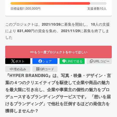
目標金額
1,000,000
円
支援者数
10
人
このプロジェクトは、
2021/10/26
に募集を開始し、
10
人の支援
により
831,400
円の資金を集め、
2021/11/29
に募集を終了しま
した
もう一度プロジェクトをやってほしい
ポスト
シェア
LINEで送る
URLコピー
埋め込み
QRコード
『HYPER BRANDING』は、写真・映像・デザイン・言
葉の４つのクリエイティブを駆使して企業や商品の魅力
を最大限に引き出し、企業や事業主の個性の魅力をプロ
デュースするブランディングサービスです。 「想いを届
けるブランディング」で他社を圧倒するほどの発信力を
獲得しませんか？