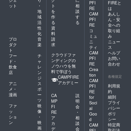
PFI
FIREと
ット
・
ト
相
RE
は
地
を
談
CAM
あんし
域
作
す
PFI
ん・安
活
る
る
RE
全への
性
資
コ
取り組
化
料
ミュ
み
プロ
音
請
ニ
ニュー
ダク
楽
求
ティ
ス
ト
CAM
ヘルプ
クラウドファ
フー
チ
PFI
お問い
ンディングの
ド・
ャ
RE
合わせ
ノウハウを無
飲食
レ
Crea
料で学ぼう
店
ン
tion
各種規定
CAMPFIRE
ジ
CAM
アカデミー
アニ
ス
利用規
PFI
メ・
ポ
約
RE
漫画
ー
CA
説
細則
for
ツ
MP
明
プライ
Soci
ファ
映
FI
会
バシー
al
ッ
像
RE
・
ポリ
Goo
ショ
・
ア
相
シー
d
ン
映
カ
談
特定商
CAM
画
デ
会
取引法
PFI