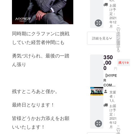
E撮影を
お届
個性をプロ
おこな
け予
デュースす
いま
定：
す。 背
2021
ること。 ブ
年12
景2パ
ランディン
こ
月
ター
の
リ
グ専門のク
ン、レ
同時期にクラファンに挑戦
タ
ー
タッチ4
ン
詳細を見る
リエイティ
を
していた経営者仲間にも
枚お届
選
ブエージェ
択
けしま
す
る
す。
ンシーであ
勇気づけられ、最後の一踏
350
「本質
る私たち
を見極
,00
残り19
ん張り
が、 ブラン
めて届
0
円
けたい
ド化を必要
想いを
【HYPE
とする企業
形にす
R
の全ての活
る」
COMPA
パーソ
NY
残すところあと僅か。
動をサポー
支援
ナルブ
LIGHT
者：
トします。
ラン
】 5名
1人
最終日となります！
ディン
までの
お届
グをし
写真撮
け予
ません
影をお
定：
皆様どうかお力添えをお願
か。 撮
こない
2021
年12
影した
ます。
いいたします！
こ
月
お写真
マーケ
の
リ
は
ティン
タ