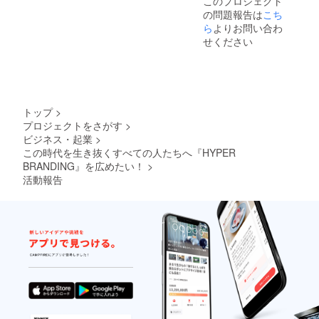
このプロジェクト
※ネット
の問題報告は
こち
ワーク
販売や
ら
よりお問い合わ
企業イ
せください
メージ
が相違
する場
合等、
掲載を
お断り
トップ
>
させて
プロジェクトをさがす
>
いただ
ビジネス・起業
>
く場合
があり
この時代を生き抜くすべての人たちへ『HYPER
ます。
BRANDING』を広めたい！
>
お断り
活動報告
させて
いただ
いた場
合にお
いても
返金は
いたし
かねま
す。
※HPの
掲載期
間は