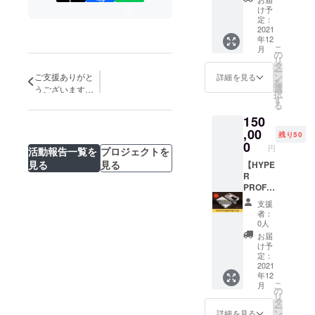
ト
ア
NY
5-14-
ブサイ
amに掲
る
け予
LIGHT
19-405
ト等に
載させ
定：
、
2021
※スタジ
関する
ていた
年12
HYPER
オまで
分析レ
だきま
こ
月
COMPA
の交通
ポート
す。
の
リ
NY
費は別
を作成
https://
タ
ー
STAND
途ご負
してお
www.in
ン
ご支援ありがと
詳細を見る
を
ARD、
担いた
送りし
stagra
選
うございます！
択
HYPER
だきま
ます。
m.com/
す
残すところあと
る
COMPA
す。 ※
※撮影は
hyper_
３日となりまし
150
NY
詳細は
HYPER
profile/
た！
PREMI
,00
メール
BRAND
さら
残り50
UMをご
にてお
INGのス
に、今
0
円
活動報告一覧を
プロジェクトを
購入の
打ち合
タジオ
お持ち
見る
見る
方限定
【HYPE
わせい
でおこ
のウェ
のリ
R
たしま
ないま
ブサイ
ター
PROFIL
す。
す。 住
ト等に
ン。 1
E
所：東
関する
支援
名追加
NAME
京都渋
分析レ
者：
につき1
CARD
谷区
ポート
0人
口のご
】
代々木
を作成
お届
支援を
HYPER
5-14-
してお
け予
お願い
PROFIL
19-405
送りし
定：
いたし
E撮影を
2021
※スタジ
ます。
年12
ます。
おこな
オまで
分析レ
こ
月
※当リ
い、オ
の交通
ポート
の
リ
ターン
リジナ
費は別
はドメ
タ
ー
のみの
ルデザ
途ご負
イン分
ン
詳細を見る