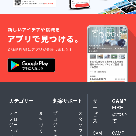
2021年
12月か
ら1年間
です。
カテゴリー
起案サポート
サ
CAMP
ー
FIRE
テク
ま
プ
ス
ビ
につい
ノロ
ち
ロ
タ
ス
て
ジー
づ
ジ
ッ
・ガ
く
ェ
フ
CAM
CAMP
ジェ
り
ク
に