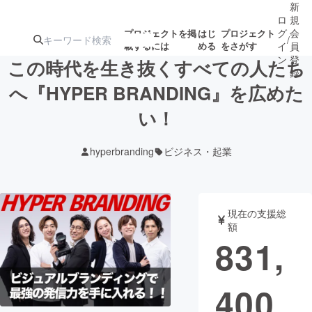
新
ロ
規
グ
会
プロジェクトを掲
はじ
プロジェクト
/
載するには
める
をさがす
イ
員
ン
登
この時代を生き抜くすべての人たち
録
へ『HYPER BRANDING』を広めた
い！
人気のプロ
注目のリ
注目の新着プロ
募集終了が近いプ
もうすぐ公開
ジェクト
ターン
ジェクト
ロジェクト
されます
hyperbranding
ビジネス・起業
アート・写真
音楽
現在の支援総
テクノロジー・ガジェット
ゲーム・サ
額
831,
映像・映画
書籍・雑誌
400
ビジネス・起業
チャレンジ