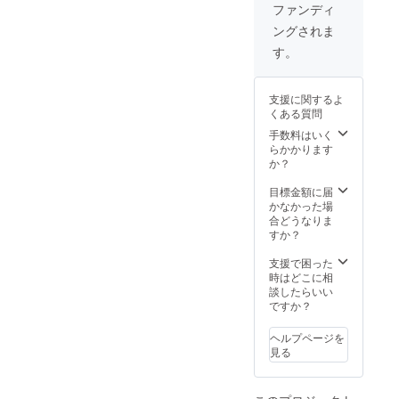
での参
を
ファンディ
加もで
HYPER
ングされま
きま
PROFIL
す。 ※
EのHP
す。
掲載期
でPRで
間は
きま
2021年
す。
支援に関するよ
12月か
https://
くある質問
ら1年間
www.hy
です。
per-
手数料はいく
brandin
らかかります
g.com/
か？
※HYPE
R
目標金額に届
COMPA
かなかった場
NY実施
合どうなりま
企業の
すか？
み支援
できま
支援で困った
す。 ※
時はどこに相
掲載内
談したらいい
容は
ですか？
メール
にて打
ヘルプページを
合せさ
見る
せてい
ただき
ます。