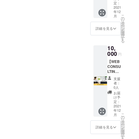
でおこ
を制作
詳細は
定：
す。
ないま
しま
2021
メール
年12
す。 住
す。 魅
にてお
こ
月
所：東
力的な
打ち合
の
リ
京都渋
サービ
わせい
タ
ー
谷区
ス紹介
たしま
ン
詳細を見る
を
代々木
動画、
す。
選
択
5-14-
アイ
す
る
19-405
キャッ
10,
※スタジ
チムー
オまで
ビーを
000
円
の交通
作りま
【WEB
費は別
す。 ※
CONSU
途ご負
撮影は
LTING
担いた
HYPER
】 オン
だきま
BRAND
支援
ライン
す。 ※
INGのス
者：
にて30
詳細は
タジオ
0人
分程度
メール
でおこ
お届
のWEB
にてお
ないま
け予
ブラン
打ち合
す。 住
定：
ディン
2021
わせい
所：東
年12
グ個別
たしま
京都渋
こ
月
相談が
す。
谷区
の
リ
できま
代々木
タ
ー
す。 ド
5-14-
ン
詳細を見る
を
メイン
19-405
選
択
分析及
※スタジ
す