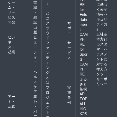
ゲー
書
ミ
に基づ
RE
ム・
籍
ー
く表記
for
サー
・
と
情報セ
Ente
ビス
雑
は
キュリ
rtain
開発
誌
ク
サ
ティ方
men
出
ラ
ポ
針
t
版
ウ
ー
反社基
CAM
ビジ
ビ
ド
ト
本方針
PFI
ネ
ュ
フ
サ
カスタ
RE
ス・
ー
ァ
ー
マーハ
for
起業
テ
ン
ビ
ラスメ
Spor
ィ
デ
ス
ントに
ts
ー
ィ
対する
CAM
・
ン
考え方
PFI
ヘ
グ
クッ
RE
ル
と
キーポ
ふる
ス
は
リシー
さと
ケ
プ
実
納税
ア
ロ
施
AD
アー
舞
ジ
事
FOR
ト・
台
ェ
例
ALL
写真
・
ク
HIO
パ
ト
KOS
フ
の