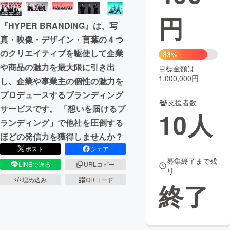
円
まちづくり・地域活性化
『HYPER BRANDING』は、写
真・映像・デザイン・言葉の４つ
CAMPFIRE for Social Good
CAMPFIRE Creation
のクリエイティブを駆使して企業
83%
CAMPFIREふるさと納税
machi-ya
コミュニティ
や商品の魅力を最大限に引き出
目標金額は
1,000,000円
し、企業や事業主の個性の魅力を
プロデュースするブランディング
支援者数
サービスです。 「想いを届けるブ
10
人
ランディング」で他社を圧倒する
ほどの発信力を獲得しませんか？
ポスト
シェア
募集終了まで残
LINEで送る
URLコピー
り
埋め込み
QRコード
終了