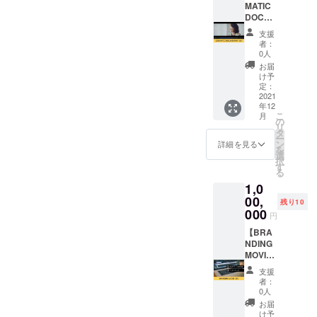
ない
MATIC
profile/
課題を
パーソ
DOCU
※名刺印
簡易的
ナルブ
MENTA
刷300枚
にご提
支援
ラン
RY】 約
込みの
案(1
者：
ディン
5分の企
お値段
ページ
0人
グ。 テ
業プロ
です。
以内)を
お届
キスト
モー
※撮影は
想定し
け予
で表現
ション
HYPER
定：
ており
しま
ビデオ
2021
BRAND
ます。
年12
す！ ※
作製い
INGのス
※出張撮
こ
月
取材日
たしま
タジオ
の
影もお
リ
程は
す。 理
でおこ
タ
受けい
ー
メール
念、社
ないま
ン
たしま
詳細を見る
を
にて調
員を主
す。 住
選
す。 ※
択
整いた
役に映
所：東
す
撮影場
る
しま
画のよ
京都渋
所まで
1,0
す。
うなイ
谷区
の交通
ンナー
00,
代々木
費は別
残り10
ブラン
5-14-
000
途ご負
円
ディン
19-405
担いた
グ施策
【BRA
※スタジ
だきま
ができ
NDING
オまで
す。 ※
ます。
MOVIE
の交通
詳細は
※撮影は
】 約1
費は別
メール
支援
HYPER
分のプ
途ご負
にてお
者：
BRAND
ロモー
担いた
打ち合
0人
INGのス
ション
だきま
わせい
お届
タジオ
ビデオ
す。 ※
たしま
け予