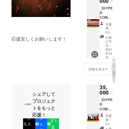
000
円
19-405
m.com/
ンまで
※スタジ
hyper_
すべて
【HYPE
オまで
profile/
こちら
R
の交通
さら
で監修
COMPA
費は別
に、今
しま
NY
支援
途ご負
お持ち
す。 撮
PREMI
者：
担いた
のウェ
影した
UM】
0人
だきま
ブサイ
お写真
20名ま
お届
応援宜しくお願いします！
す。 ※
ト等に
は
での写
け予
詳細は
関する
HYPER
真撮影
定：
メール
分析レ
PROFIL
をおこ
2021
年12
にてお
ポート
Eの
ないま
こ
月
打ち合
を作成
Instagr
す。 企
の
リ
わせい
してお
amに掲
画から
タ
ー
たしま
送りし
載させ
デザイ
ン
詳細を見る
を
す。
ます。
ていた
ンまで
選
択
※撮影は
だきま
すべて
す
る
HYPER
す。
こちら
35,
BRAND
https://
で監修
INGのス
www.in
しま
000
円
シェアして
タジオ
stagra
す。 撮
【HYPE
でおこ
m.com/
影した
プロジェク
R
ないま
hyper_
お写真
トをもっと
COMPA
す。 住
profile/
は
NY 人数
所：東
さら
HYPER
応援！
LIN
支援
ポ
シ
追加】
京都渋
に、今
PROFIL
者：
Eで
HYPER
谷区
お持ち
Eの
ス
ェ
0人
送
COMPA
代々木
のウェ
Instagr
お届