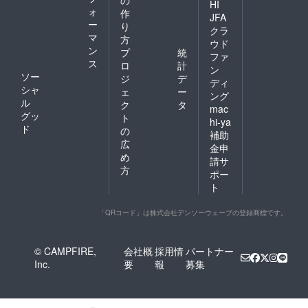
HI
ォ
作
JFA
ー
り
クラ
マ
方
ウド
ン
プ
統
ファ
ス
ロ
計
ン
ソー
ジ
デ
ディ
シャ
ェ
ー
ング
ル
ク
タ
mac
グッ
ト
hi-ya
ド
の
補助
広
金申
め
請サ
方
ポー
ト
「QRコード」は株式会社デンソーウェーブの登録商標です。
© CAMPFIRE,
会社概
採用情
パートナー
Inc.
要
報
募集