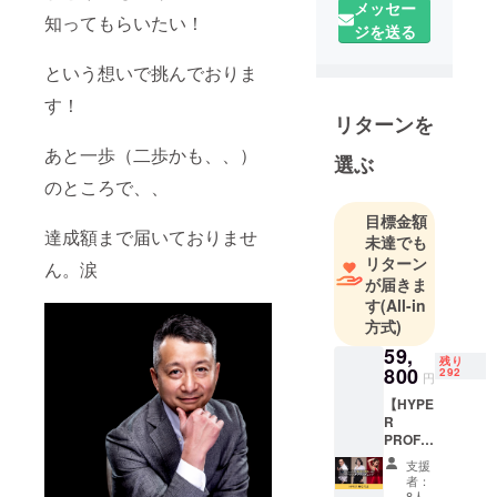
トータルサ
メッセー
知ってもらいたい！
ポート】
ジを送る
ハイパーブ
という想いで挑んでおりま
ランディン
グは、写
す！
リターンを
真・映像・
デザイン・
あと一歩（二歩かも、、）
選ぶ
言葉 ４つの
のところで、、
クリエイ
目標金額
ティブで企
達成額まで届いておりませ
未達でも
業や商品の
リターン
ん。涙
魅力を最大
が届きま
限に引き出
す
(All-in
し、 インパ
方式)
クトのある
59,
残り
「ファース
800
292
円
トインプ
【HYPE
レッショ
R
PROFIL
ン」を軸
E】
支援
に、 オン
HYPER
者：
PROFIL
リーワンの
8人