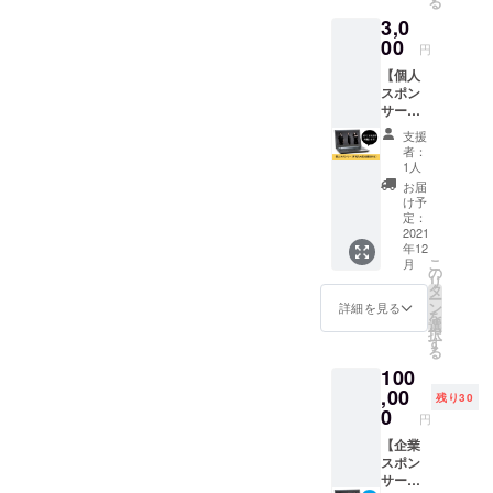
る
びSEO
オまで
3,0
分析レ
の交通
ポート
00
費は別
円
を提出
途ご負
【個人
させて
担いた
スポン
いただ
だきま
サー】
きま
す。 ※
HYPER
す。 ※
詳細は
支援
PROFIL
日程は
メール
者：
Eの個人
メール
にてお
1人
スポン
にて調
打ち合
お届
サーに
整いた
わせい
け予
なれる
しま
定：
たしま
権利で
2021
す。
す。
年12
す。
こ
月
HYPER
の
リ
PROFIL
タ
ー
EのHP
ン
詳細を見る
を
に支援
選
択
者とし
す
る
てお名
100
前を掲
載させ
,00
残り30
ていた
0
円
だきま
す。 あ
【企業
なたの
スポン
お名前
サー】