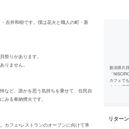
スタ・吉井和樹です。僕は花火と職人の町・新
貝祭りがあります。
ありません。
新潟県片
「NISC
カフェで
ような場
悼など、誰かを思う気持ちを乗せて、住民自
てまいり
にみる奉納煙火です。
応援よろ
リターン
、
カフェ•レストランのオープンに向けて準