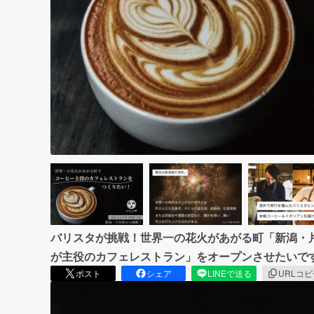
まちづくり・地域活性化
バリスタが挑戦！世界一の花火があがる町「新潟・
が主役のカフェレストラン」をオープンさせたいで
ポスト
シェア
LINEで送る
URLコ