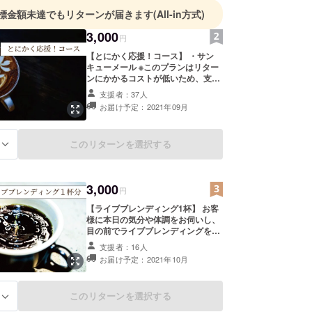
標金額未達でもリターンが届きます
(All-in方式)
3,000
円
【とにかく応援！コース】 ・サン
キューメール ※このプランはリター
ンにかかるコストが低いため、支援
のほとんどを開業資金にさせていた
支援者：37人
だくことが可能となっております。
お届け予定：2021年09月
このリターンを選択する
る
3,000
円
【ライブブレンディング1杯】 お客
様に本日の気分や体調をお伺いし、
目の前でライブブレンディングをし
た上で、一杯ご提供させていただき
支援者：16人
ます。 ・ライブブレンディング１杯
お届け予定：2021年10月
分 ※ご来店時に、当リターンのご支
援をしていただいたことがわかる画
面をスタッフにお見せください。
このリターンを選択する
る