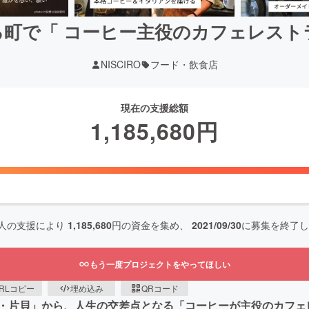
る町で「 コーヒー主役のカフェレスト
NISCIRO
フード・飲食店
現在の支援総額
1,185,680
円
人の支援により
1,185,680
円の資金を集め、
2021/09/30
に募集を終了し
もう一度プロジェクトをやってほしい
RLコピー
埋め込み
QRコード
・片貝」から、人生の交差点となる「コーヒーが主役のカフェ