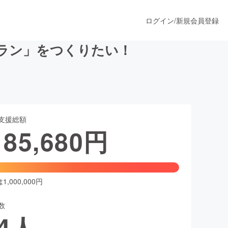
ログイン
/
新規会員登録
ラン」をつくりたい！
うすぐ公開されます
支援総額
プロダクト
185,680
円
ファッション
スポーツ
,000,000円
数
ア
ソーシャルグッド
4
人