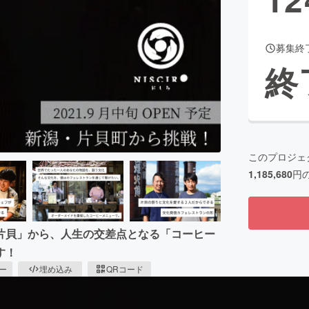
募集終
CAMPFIRE for Social Good
CAMPFIRE Creation
終
CAMPFIREふるさと納税
machi-ya
コミュニティ
このプロジェ
1,185,680
円
片貝」から、人生の交差点となる「コーヒー
す！
ピー
埋め込み
QRコード