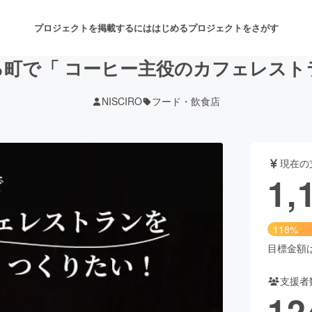
プロジェクトを掲載するには
はじめる
プロジェクトをさがす
る町で「 コーヒー主役のカフェレスト
NISCIRO
フード・飲食店
注目のリターン
注目の新着プロジェクト
募集終了が近いプロジェクト
も
現在の
音楽
舞台・パフォーマンス
1,
ゲーム・サービス開発
フード・飲食店
118%
書籍・雑誌出版
アニメ・漫画
目標金額は1
支援者
チャレンジ
ビューティー・ヘルスケ
12