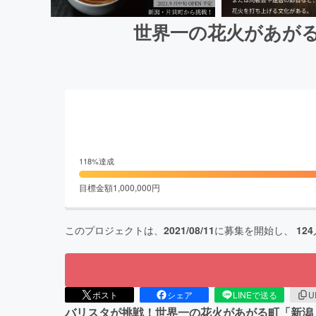
世界一の花火があが
118
%達成
目標金額
1,000,000
円
このプロジェクトは、
2021/08/11
に募集を開始し、
124
ポスト
シェア
LINEで送る
U
バリスタが挑戦！世界一の花火があがる町「新潟