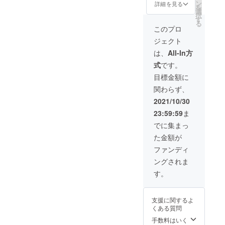
り次回
日 WEB
ン
で自動
詳細を見る
員専用
を
の募集
上で管
選
更新と
サイト
択
時期は
理させ
す
なり、
からご
る
未定で
ていた
年会
このプロ
予約と
す。 1.
だきま
費・更
なりま
ジェクト
会員権
す。 2.
新料な
す。
（10,00
５品
どは一
は、
All-In方
※予約の
0円相
コース
切かか
際は会
式
です。
当）
選考予
りませ
員番号
（1）当
約（６
ん。
目標金額に
必須と
店が利
０００
・有
なりま
関わらず、
用可能
円の
効期
す ※
になる
コース
限：
2021/10/30
入店時
権利 会
になり
2021年
に本人
23:59:59
ま
員券有
ます）
11月1
確認と
効期
(カル
日〜
でに集まっ
会員
限：
パッ
2022年
カード
た金額が
2021年
チョ、
11月1日
の持参
11月1
馬タン
会員券
ファンディ
が必須
日〜
スモー
有効期
となり
ングされま
2022年
ク、、
限：
ます
11月１
ステー
2021年
す。
※必ず会
日 WEB
キ、馬
11月1
員本人
上で管
肉握
日〜
が同席
理させ
り、デ
2022年
でない
支援に関するよ
ていた
ザート)
11月１
と来店
くある質問
だきま
【会員
日
不可と
す。 2.
様のご
手数料はいく
（WEB
させて