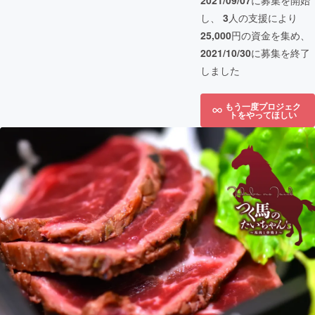
2021/09/07
に募集を開始
し、
3
人の支援により
25,000
円の資金を集め、
2021/10/30
に募集を終了
しました
もう一度プロジェク
トをやってほしい