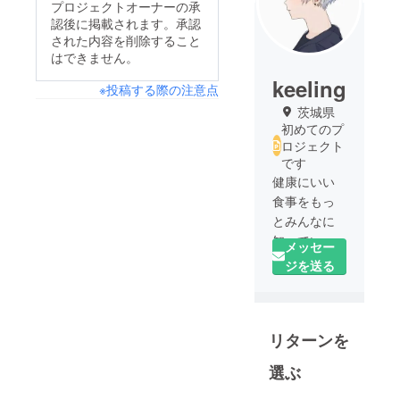
プロジェクトオーナーの承
認後に掲載されます。承認
された内容を削除すること
はできません。
keeling
※投稿する際の注意点
茨城県
初めてのプ
ロジェクト
です
健康にいい
食事をもっ
とみんなに
知っていた
メッセー
だきたい！
ジを送る
地方の食産
業をもっと
もっと盛り
リターンを
上げていき
ましょう！
選ぶ