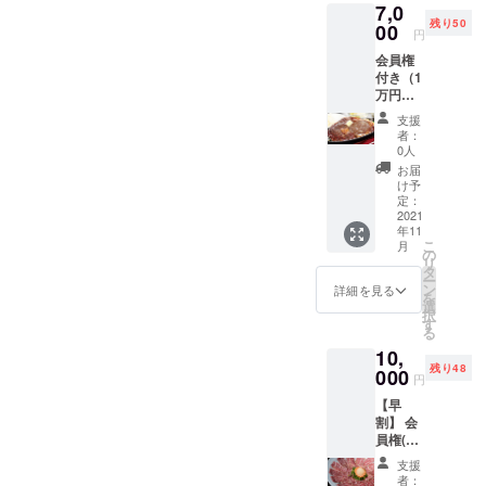
7,0
全会員
残り50
制とな
00
円
り次回
会員権
の募集
付き（1
時期は
万円）
未定で
＋熊本
す。 1.
支援
産馬肉
会員権
者：
ステー
（10,00
0人
キ５
0円相
お届
０％OF
当）
け予
F メイ
（1）当
定：
ン料理
2021
店が利
年11
である
用可能
こ
月
熊本産
になる
の
リ
馬肉ス
権利
タ
ー
テーキ
2021年
ン
詳細を見る
を
２５０
11月1
選
択
０円が
日〜
す
る
半額！
2022年
10,
５０人
11月１
残り48
数量限
000
日 WEB
円
定にな
上で管
【早
りま
理させ
割】 会
す。
ていた
員権(１
【注意
だきま
万円相
事項】
す。 2.
支援
当) × ５
・ご
お好き
者：