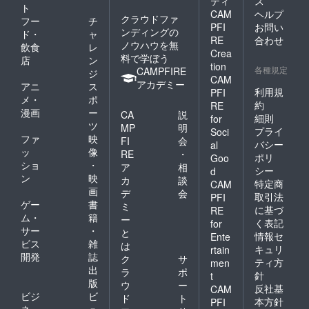
ティ
ス
して
ご要望
ト
CAM
ヘルプ
は、ご
にお応
クラウドファ
フー
チ
来店日
えでき
PFI
お問い
ンディングの
ド・
ャ
から前
ない場
RE
合わせ
ノウハウを無
飲食
レ
日の18
合がご
Crea
料で学ぼう
時以降
ざいま
店
ン
tion
は100%
各種規定
す。
CAMPFIRE
ジ
CAM
（使用
・会
アカデミー
アニ
ス
予定
利用規
PFI
員権の
メ・
ポ
だった
有効期
約
RE
漫画
ー
リター
CA
説
限：
細則
for
ンの消
ツ
2022年
MP
明
プライ
Soci
化）と
11月1日
ファ
映
FI
会
バシー
al
させて
から1年
ッ
像
RE
・
ポリ
いただ
Goo
で自動
ショ
・
ア
相
きま
更新と
シー
d
ン
映
す。
カ
談
なり、
特定商
CAM
・会
画
年会
デ
会
取引法
PFI
員権の
費・更
ゲー
書
ミ
に基づ
RE
有効期
新料な
ム・
籍
ー
く表記
for
限：
どは一
サー
・
と
2022年
情報セ
切かか
Ente
ビス
雑
は
11月1日
りませ
キュリ
rtain
開発
誌
から1年
ん。
ク
サ
ティ方
men
で自動
・ペ
出
ラ
ポ
針
t
更新と
アドリ
版
ウ
ー
反社基
CAM
なり、
ンク の
ビジ
ビ
ド
ト
年会
本方針
PFI
有効期
ネ
ュ