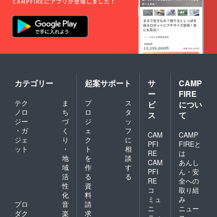
カード
・ご
年会
の持参
予約の
費・更
が必須
キャン
新料な
となり
セルに
どは一
ます
つきま
切かか
※必ず会
して
りませ
員本人
は、ご
ん。
が同席
来店日
・ペ
でない
から前
アドリ
と来店
日の18
ンク の
不可と
時以降
カテゴリー
起案サポート
サ
CAMP
有効期
させて
は100%
限：
ー
FIRE
いただ
（使用
2021年
テク
ま
プ
ス
きます
ビ
につい
予定
11月1
※代理
だった
ノロ
ち
ロ
タ
日〜
ス
て
での来
リター
ジー
づ
ジ
ッ
2022年
店も不
ンの消
11月1日
・ガ
く
ェ
フ
可とさ
CAM
CAMP
化）と
ジェ
り
ク
に
せてい
させて
PFI
FIREと
ット
・
ト
相
ただき
いただ
RE
は
ます
地
を
談
きま
CAM
あんし
【注意
す。
域
作
す
PFI
ん・安
事項】
・リ
活
る
る
・ご
RE
全への
ターン
性
資
予約の
のご利
コ
取り組
化
料
キャン
用は繁
ミュ
み
セルに
プロ
音
請
忙期な
ニ
ニュー
つきま
どには
ダク
楽
求