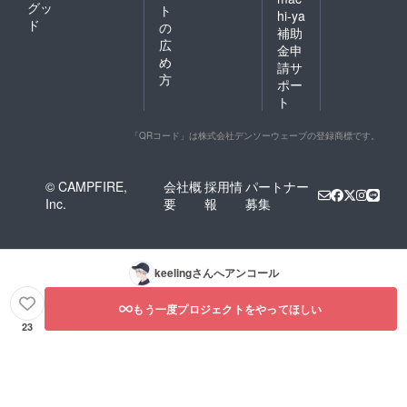
グッ
ト
hi-ya
ド
の
補助
広
金申
め
請サ
方
ポー
ト
「QRコード」は株式会社デンソーウェーブの登録商標です。
© CAMPFIRE,
会社概
採用情
パートナー
Inc.
要
報
募集
keeling
さんへアンコール
もう一度プロジェクトをやってほしい
23