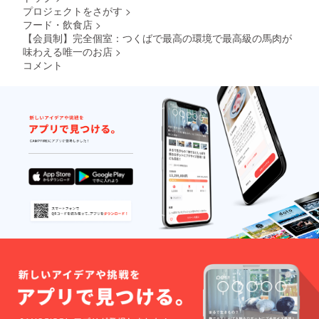
約を受
す ※
化）と
プロジェクトをさがす
>
け付け
入店時
させて
フード・飲食店
>
ます ②
に本人
いただ
初回来
【会員制】完全個室：つくばで最高の環境で最高級の馬肉が
確認と
きま
店時に
会員
味わえる唯一のお店
>
す。
会員
カード
・リ
コメント
カード
の持参
ターン
をお渡
が必須
のご利
します
となり
用は繁
③二回
ます
忙期な
目以
※必ず会
どには
降、会
員本人
ご要望
員専用
が同席
にお応
サイト
でない
えでき
からご
と来店
ない場
予約と
不可と
合がご
なりま
させて
ざいま
す。
いただ
す。
※予約の
きます
・会
際は会
※代理
員権の
員番号
での来
有効期
必須と
店も不
限：
なりま
可とさ
2022年
す ※
せてい
11月1日
入店時
ただき
から1年
に本人
ます
で自動
確認と
【注意
更新と
会員
事項】
なり、