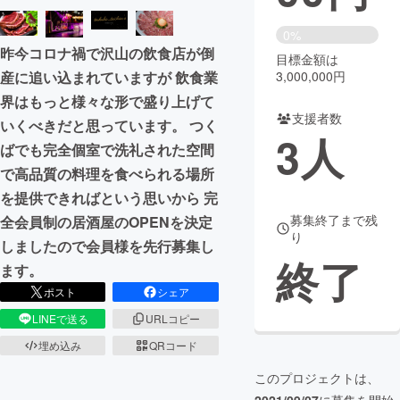
まちづくり・地域活性化
0%
昨今コロナ禍で沢山の飲食店が倒
目標金額は
産に追い込まれていますが 飲食業
3,000,000円
CAMPFIRE for Social Good
CAMPFIRE Creation
界はもっと様々な形で盛り上げて
CAMPFIREふるさと納税
machi-ya
コミュニティ
支援者数
いくべきだと思っています。 つく
3
人
ばでも完全個室で洗礼された空間
で高品質の料理を食べられる場所
を提供できればという思いから 完
募集終了まで残
全会員制の居酒屋のOPENを決定
り
しましたので会員様を先行募集し
終了
ます。
ポスト
シェア
LINEで送る
URLコピー
埋め込み
QRコード
このプロジェクトは、