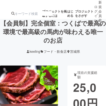
新
ロ
規
グ
会
プロジェクトを掲
はじ
プロジェクト
/
載するには
める
をさがす
イ
員
ン
登
【会員制】完全個室：つくばで最高の
録
環境で最高級の馬肉が味わえる唯一
のお店
人気のプロ
注目のリ
注目の新着プロ
募集終了が近いプ
もうすぐ公開
ジェクト
ターン
ジェクト
ロジェクト
されます
keeling
フード・飲食店
茨城県
アート・写真
音楽
現在の支援総
テクノロジー・ガジェット
ゲーム・サ
額
25,0
映像・映画
書籍・雑誌
00
円
ビジネス・起業
チャレンジ