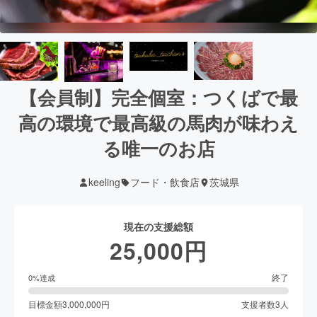
【会員制】完全個室：つくばで最
高の環境で最高級の馬肉が味わえ
る唯一のお店
keeling
フード・飲食店
茨城県
現在の支援総額
25,000
円
終了
0
%達成
目標金額
3,000,000
円
支援者数
3
人