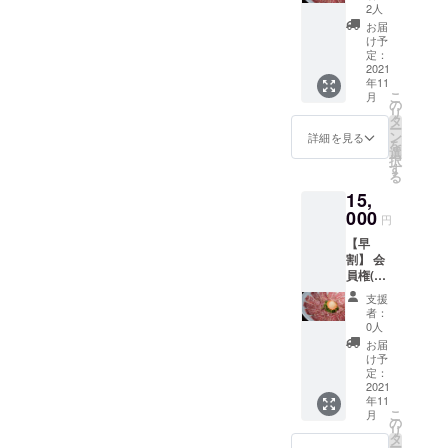
品コー
予約の
なペア
2人
ス6000
キャン
リング
お届
円 ※当
セルに
ドリン
け予
店は完
つきま
定：
ク1杯付
全会員
2021
して
き ・
年11
制とな
は、ご
2名様分
こ
月
り次回
来店日
の
（2,000
リ
の募集
から前
タ
円相
ー
時期は
日の18
ン
当）
詳細を見る
を
未定で
時以降
選
【会員
択
す。 1.
は100%
す
様のご
る
会員権
（使用
予約方
15,
（10,00
予定
法】 ①
0円相
000
だった
初回の
円
当）
リター
みメー
【早
（1）当
ンの消
ルで予
割】 会
店が利
化）と
約を受
員権(１
用可能
させて
け付け
万円相
になる
いただ
ます ②
支援
当) × 熊
権利 会
きま
初回来
者：
本産馬
員券有
す。
0人
店時に
肉７種
効期
・
会員
お届
コース
限：
会員権
け予
カード
(１万円
2021年
定：
の有効
をお渡
相当) 当
2021
11月1
期限：
します
年11
店は完
日〜
2022年
③二回
こ
月
全会員
2022年
の
11月1日
目以
リ
制とな
11月１
タ
から1年
降、会
ー