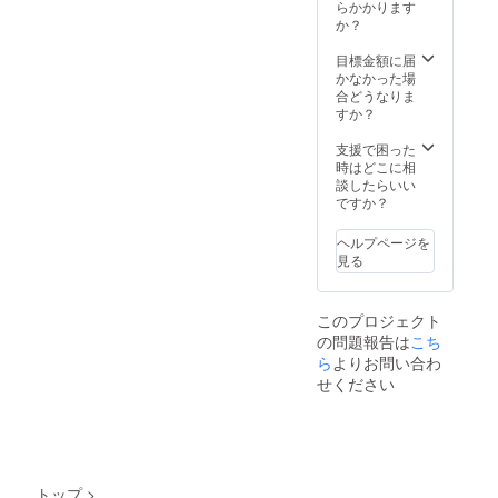
熊本県
予約方
らかかります
上で管
いただ
産馬肉
法】 ①
か？
理させ
きます
７種
初回の
ていた
※代理
コース
みメー
目標金額に届
だきま
での来
【１万
ルで予
かなかった場
す）
店も不
円】 (カ
約を受
合どうなりま
可とさ
ルパッ
け付け
すか？
せてい
チョ、
ます ②
ただき
馬肉
初回来
支援で困った
ます
ユッ
店時に
時はどこに相
【注意
ケ、馬
会員
談したらいい
事項】
タンス
カード
ですか？
・ご
モー
をお渡
予約の
ク、ハ
します
キャン
ヘルプページを
ツ刺
③二回
セルに
見る
し、ス
目以
つきま
テー
降、会
して
キ、馬
員専用
は、ご
このプロジェクト
肉握り2
サイト
来店日
の問題報告は
こち
貫、デ
からご
から前
ザート)
ら
よりお問い合わ
予約と
日の18
【会員
なりま
せください
時以降
様のご
す。
は100%
予約方
※予約の
（使用
法】 ①
際は会
予定
初回の
員番号
だった
みメー
必須と
リター
ルで予
なりま
ンの消
トップ
>