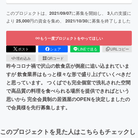
このプロジェクトは、
2021/09/07
に募集を開始し、
3
人の支援に
より
25,000
円の資金を集め、
2021/10/30
に募集を終了しました
もう一度プロジェクトをやってほしい
ポスト
シェア
LINEで送る
URLコピー
埋め込み
QRコード
昨今コロナ禍で沢山の飲食店が倒産に追い込まれていま
すが 飲食業界はもっと様々な形で盛り上げていくべきだ
と思っています。 つくばでも完全個室で洗礼された空間
で高品質の料理を食べられる場所を提供できればという
思いから 完全会員制の居酒屋のOPENを決定しましたの
で会員様を先行募集します。
このプロジェクトを見た人はこちらもチェックし