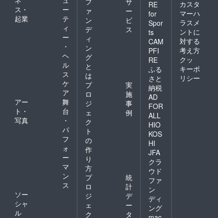
フ
サ
費・更
限：
カスタ
RE
ス・
ー
新料な
ァ
ー
2021年
マーハ
for
どは一
起業
テ
11月1
ン
ビ
ラスメ
Spor
切かか
日〜
ィ
デ
ス
ントに
ts
りませ
2022年
ー
ィ
対する
ん。
CAM
11月1日
・
ン
・有
考え方
PFI
ヘ
効期
グ
クッ
RE
限：
ル
と
キーポ
ふる
2021年
ス
は
リシー
さと
11月1
ケ
プ
実
納税
日〜
ア
ロ
施
2022年
AD
アー
舞
ジ
事
11月1日
FOR
ト・
台
ェ
例
ALL
写真
・
ク
HIO
パ
ト
KOS
フ
の
HI
ォ
作
JFA
ー
り
クラ
マ
方
ウド
ン
プ
統
ファ
ス
ロ
計
ン
ソー
ジ
デ
ディ
シャ
ェ
ー
ング
ル
ク
タ
mac