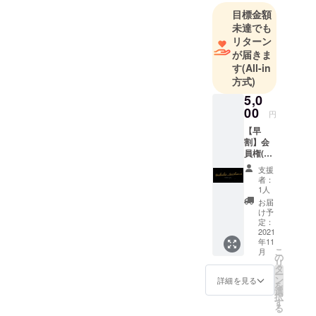
目標金額
未達でも
リターン
が届きま
す
(All-in
方式)
5,0
00
円
【早
割】会
員権(１
万円相
支援
当) × ペ
者：
アドリ
1人
ンク 1
お届
名様分
け予
(2000円
定：
相当) ※
2021
年11
カード
こ
月
のデザ
の
リ
インは
タ
ー
仮とな
ン
詳細を見る
を
りま
選
択
す。 当
す
る
店は完