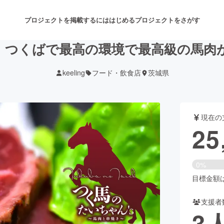
プロジェクトを掲載するには
はじめる
プロジェクトをさがす
：つくばで最高の環境で最高級の馬肉
keeling
フード・飲食店
茨城県
注目のリターン
注目の新着プロジェクト
募集終了が近いプロジェクト
も
現在の
音楽
舞台・パフォーマンス
25
ゲーム・サービス開発
フード・飲食店
0%
書籍・雑誌出版
アニメ・漫画
目標金額は3
支援者
チャレンジ
ビューティー・ヘルスケ
3