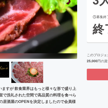
募集終
CAMPFIRE for Social Good
CAMPFIRE Creation
終
CAMPFIREふるさと納税
machi-ya
コミュニティ
このプロジェ
25,000
円の資
いますが 飲食業界はもっと様々な形で盛り上
個室で洗礼された空間で高品質の料理を食べら
の居酒屋のOPENを決定しましたので会員様