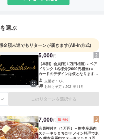
を選ぶ
標金額未達でもリターンが届きます
(All-in方式)
5,000
円
【早割】会員権(１万円相当) × ペア
ドリンク 1名様分(2000円相当) ※
カードのデザインは仮となります。
当店は完全会員制となり次回の募集
支援者：1人
時期は未定です。 1. 会員権
お届け予定：2021年11月
（10,000円相当） （1）当店が利用
可能になる権利 2021年11月1日〜
2022年11月１日 WEB上で管理させ
このリターンを選択する
る
ていただきます。 2. お好きなペアリ
ングドリンク1杯付き ・2名様分
（2,000円相当） 【会員様のご予約
方法】 ①初回のみメールで予約を受
7,000
円
残り
50
け付けます ②初回来店時に会員カー
ドをお渡します ③二回目以降、会員
会員権付き（1万円）＋熊本産馬肉
専用サイトからご予約となります。
ステーキ５０％OFF メイン料理であ
※予約の際は会員番号必須となり
る 熊本産馬肉ステーキ２５００円が