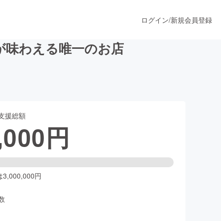
ログイン
/
新規会員登録
が味わえる唯一のお店
うすぐ公開されます
支援総額
プロダクト
,000
円
ファッション
スポーツ
,000,000円
数
ア
ソーシャルグッド
人