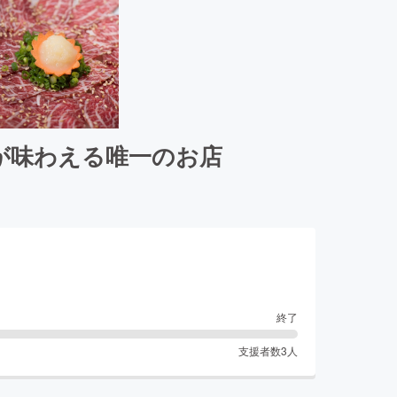
が味わえる唯一のお店
終了
支援者数
3
人