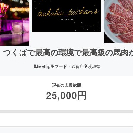
：つくばで最高の環境で最高級の馬肉
keeling
フード・飲食店
茨城県
現在の支援総額
25,000
円