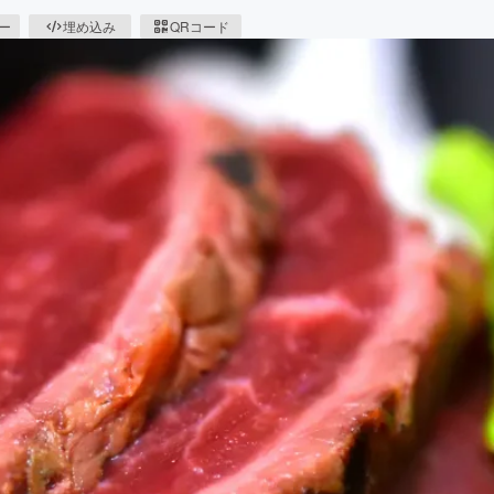
ピー
埋め込み
QRコード