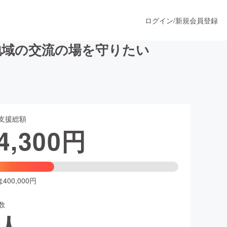
ログイン
/
新規会員登録
地域の交流の場を守りたい
うすぐ公開されます
支援総額
プロダクト
4,300
円
ファッション
スポーツ
00,000円
数
ア
ソーシャルグッド
人