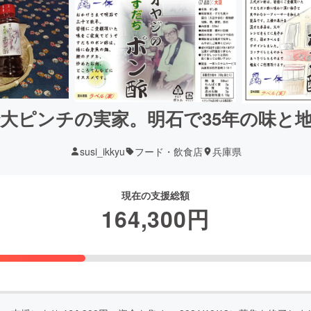
大ピンチの実家。明石で35年の味と
susi_ikkyu
フード・飲食店
兵庫県
現在の支援総額
164,300
円