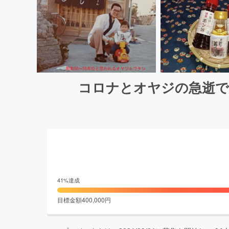
コロナとオヤジの急逝で
41
%達成
目標金額
400,000
円