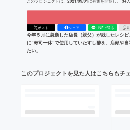
このプロジェクトは、
2021/09/01
に募集を開始し、
34
ポスト
シェア
LINEで送る
U
今年５月に急逝した店長（親父）が残したレシピ
に”寿司一休”で使用していたすし酢を、店頭や
たい。
このプロジェクトを見た人はこちらもチ