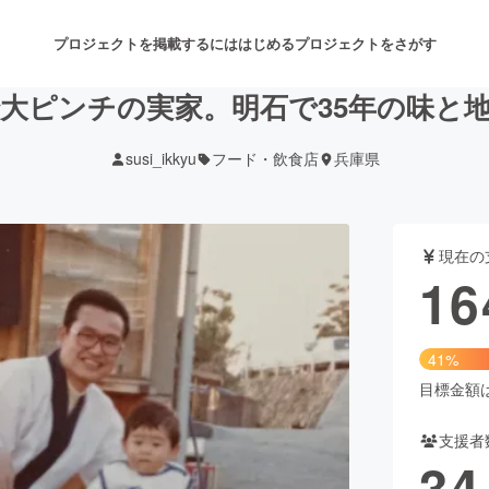
プロジェクトを掲載するには
はじめる
プロジェクトをさがす
大ピンチの実家。明石で35年の味と
susi_ikkyu
フード・飲食店
兵庫県
注目のリターン
注目の新着プロジェクト
募集終了が近いプロジェクト
も
現在の
音楽
舞台・パフォーマンス
16
ゲーム・サービス開発
フード・飲食店
41%
書籍・雑誌出版
アニメ・漫画
目標金額は4
支援者
チャレンジ
ビューティー・ヘルスケ
34