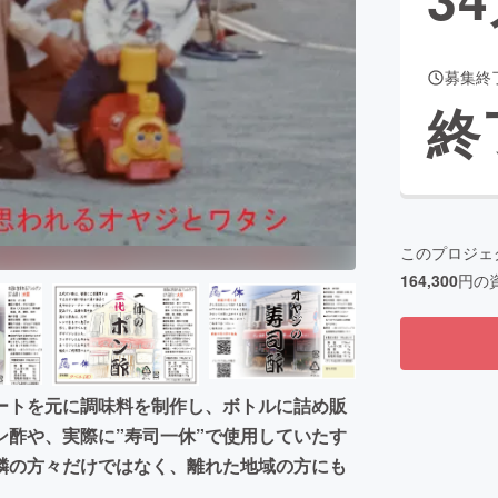
募集終
CAMPFIRE for Social Good
CAMPFIRE Creation
終
CAMPFIREふるさと納税
machi-ya
コミュニティ
このプロジェ
164,300
円の
ートを元に調味料を制作し、ボトルに詰め販
酢や、実際に”寿司一休”で使用していたす
隣の方々だけではなく、離れた地域の方にも