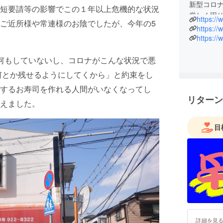
新型コロナ
短要請等の影響でこの１年以上危機的な状況
厳しく困
https:/
ご近所様や常連様のお陰でしたが、今年の5
しました
https://
ないので
https:/
ていたと
た。そこ
何もしていないし、コロナがこんな状況で悪
中でもま
何とか残せるようにしてくから」と約束をし
いと思って
するお寿司を作れる人間がいなくなってし
元である
リターン
えました。
で販売し
て提供出
是非ご家
目
密封包装
詳細を見