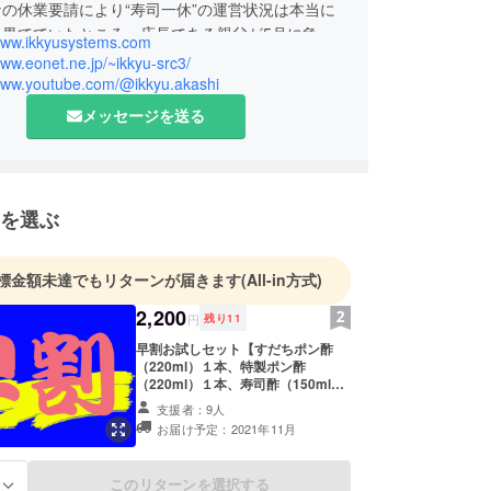
の休業要請により“寿司一休”の運営状況は本当に
り果てていたところ、店長である親父が5月に急逝
/www.ikkyusystems.com
。泣きっ面に蜂でしたが、店舗での飲食が提供出来
www.eonet.ne.jp/~ikkyu-src3/
あればネットショッピングで何かできないかと考え
/www.youtube.com/@ikkyu.akashi
ころ、父の遺品の中にレシピノートを発見しまし
メッセージを送る
で、店長自家製の調味料を瓶詰めにして販売、その
ずは長期保存が可能で、手前味噌ながら特に美味し
いる『すだちポン酢』と、“寿司一休”のシャリの
『寿司酢』をボトルに詰め、店頭やインターネット
を選ぶ
てはどうだろうと考え、試行錯誤を重ね、商品とし
来る事が出来るようになりました。
庭で、「寿司一休」の味をお楽しみ下さい。
標金額未達でもリターンが届きます
(All-in方式)
2,200
円
残り
11
食品製造業責任者：今井 良
早割お試しセット【すだちポン酢
（220ml）１本、特製ポン酢
（220ml）１本、寿司酢（150ml）
１本】 ※消費税、送料代込み。発送
支援者：9人
はクール便でお送り致します
お届け予定：2021年11月
このリターンを選択する
る