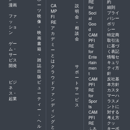
約
RE
漫画
ー
CA
説
細則
for
ツ
MP
明
プライ
Soci
ファ
映
FI
会
バシー
al
ッ
像
RE
・
ポリ
Goo
ショ
・
ア
相
シー
d
ン
映
カ
談
特定商
CAM
画
デ
会
取引法
PFI
ゲー
書
ミ
に基づ
RE
ム・
籍
ー
く表記
for
サー
・
と
情報セ
Ente
ビス
雑
は
キュリ
rtain
開発
誌
ク
サ
ティ方
men
出
ラ
ポ
針
t
版
ウ
ー
反社基
CAM
ビジ
ビ
ド
ト
本方針
PFI
ネ
ュ
フ
サ
カスタ
RE
ス・
ー
ァ
ー
マーハ
for
起業
テ
ン
ビ
ラスメ
Spor
ィ
デ
ス
ントに
ts
ー
ィ
対する
CAM
・
ン
考え方
PFI
ヘ
グ
クッ
RE
ル
と
キーポ
ふる