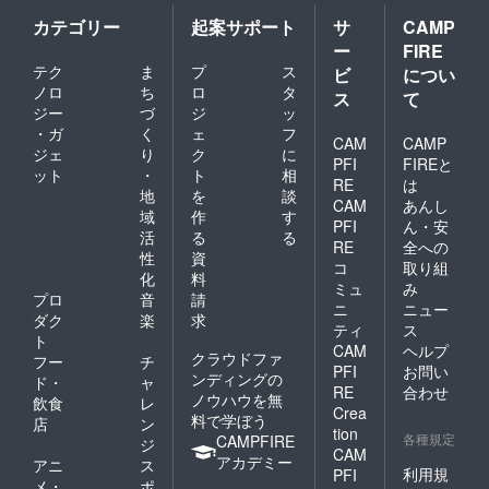
creativ
e-
カテゴリー
起案サポート
サ
CAMP
week.c
ー
FIRE
omまで
テク
ま
プ
ス
別途送
ビ
につい
付くだ
ノロ
ち
ロ
タ
ス
て
さい。
ジー
づ
ジ
ッ
上映映
・ガ
く
ェ
フ
像など
CAM
CAMP
ジェ
り
ク
に
に関し
PFI
FIREと
ット
・
ト
相
ては、
RE
は
別途打
地
を
談
CAM
あんし
ち合わ
域
作
す
PFI
ん・安
せいた
活
る
る
しま
RE
全への
性
資
す。
コ
取り組
化
料
ミュ
み
プロ
音
請
ニ
ニュー
ダク
楽
求
ティ
ス
ト
CAM
ヘルプ
クラウドファ
フー
チ
PFI
お問い
ンディングの
ド・
ャ
RE
合わせ
ノウハウを無
飲食
レ
Crea
料で学ぼう
店
ン
tion
各種規定
CAMPFIRE
ジ
CAM
アカデミー
アニ
ス
利用規
PFI
メ・
ポ