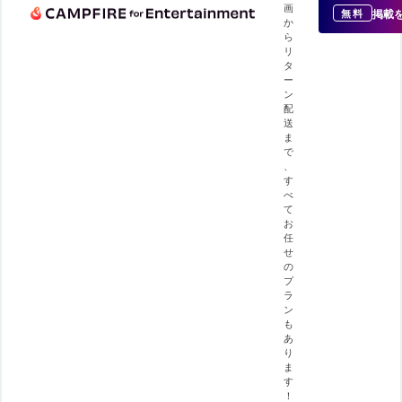
画
掲載
無料
か
ら
リ
タ
ー
ン
配
送
ま
で
、
す
べ
て
お
任
せ
の
プ
ラ
ン
も
あ
り
ま
す
！