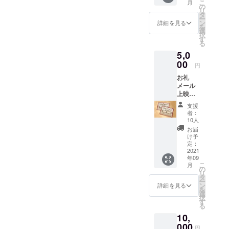
願いします。最後に関係者
り開催する
こ
月
楽し
の
リ
試みが『水
み!） ※
の皆様、会場を提供いただ
タ
ー
必ず備
ン
詳細を見る
戸クリエイ
を
きました水戸芸術館様あり
考欄に
選
ティヴ
択
「表示
す
がとうございました。な
る
するお
ウィー
5,0
名前」
お、リターンに関しては準
ク』。今年
をご記
00
円
で11年目の
入くだ
備が整い次第発送いたしま
お礼
さい。
開催となり
す。もう少々お待ちいただ
メール
ます。
上映時
ければ幸いです。
名前表
コロナ禍
支援
示
者：
後、価値観
（中）
10人
やまちの様
バッヂ1
お届
個（ど
相が代わり
け予
の種類
定：
文化のあり
が届く
2021
年09
方も変容し
かはお
こ
月
楽し
の
つつありま
リ
み!） シ
タ
す。新市民
ー
ネポー
ン
詳細を見る
を
トシア
会館のオー
選
択
ターチ
す
プン、
る
ケット1
MitoriOエリ
10,
枚（デ
ザイン
000
アの整備な
円