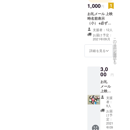
の上映会となりました。風
庁所在地で
1,000
円
が強く後半は寒さも感じら
ある水戸
お礼メール 上映
は、水戸芸
れましたが、「風の谷」と
時名前表示
術館や近代
（小） ※必ず備
シンクロするような感じも
考欄に「表示す
美術館をは
支援者：12人
ありとても良い上映会に
るお名前」をご
じめ数々の
お届け予定：
記入ください。
こ
2021年09月
なったのではと思います。
文化施設を
の
リ
タ
有し、近隣
ー
コロナ禍でなければ、より
ン
詳細を見る
を
エリアだけ
選
たくさんの方とこの場を共
択
す
でなく日本
る
有できたことを思うと苦々
の文化を
3,0
しい思いですが、この体験
リードして
00
円
きました。
も心に刻んでいきたいと思
お礼
その土地で
メール
います。来年も可能であれ
上映時
活動する
名前表
ば開催したいと考えており
支援
様々なプロ
示
者：
（小）
ジェクトが
ます。皆様のご理解とご協
9人
バッヂ1
お届
集結し、9
力があってこその上映会。
個（ど
け予
月〜10月に2
の種類
定：
是非来年もどうぞ宜しくお
が届く
2021
週間にわた
年09
かはお