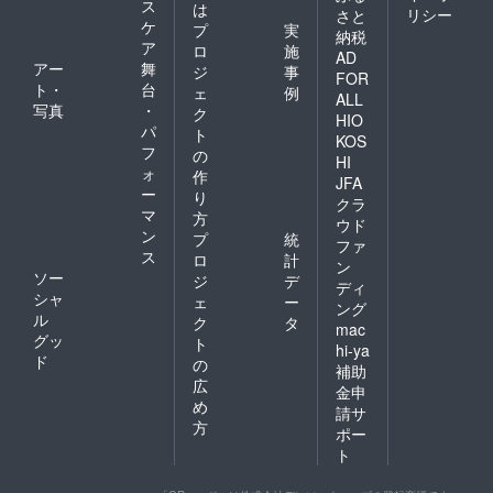
ス
は
リシー
さと
ケ
プ
実
納税
ア
ロ
施
AD
アー
舞
ジ
事
FOR
ト・
台
ェ
例
ALL
写真
・
ク
HIO
パ
ト
KOS
フ
の
HI
ォ
作
JFA
ー
り
クラ
マ
方
ウド
ン
プ
統
ファ
ス
ロ
計
ン
ソー
ジ
デ
ディ
シャ
ェ
ー
ング
ル
ク
タ
mac
グッ
ト
hi-ya
ド
の
補助
広
金申
め
請サ
方
ポー
ト