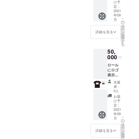
個（ど
ます）
け予
のほど宜し
の種類
※必ず備
定：
くお願いし
が届く
2021
考欄に
年09
かはお
ます。
「表示
こ
月
楽し
するお
の
リ
み!） オ
名前」
タ
ー
2026.10.10
リジナ
をご記
ン
詳細を見る
を
ルTシャ
入くだ
（土）〜
選
択
ツ2枚
さい。
す
11.8（日）
る
シネ
の1ヶ月間
50,
ポート
シア
000
参画プログ
円
ターチ
ラムの詳細
ロール
ケット2
にロゴ
枚（デ
は、確定次
表示が
ザイン
第お知らせ
可能
が画像
支援
しますの
な、主
と異な
者：
に法人
る場合
0人
で、もう
様向け
があり
お届
少々お待ち
のプラ
ます）
け予
ンで
ください。
※必ず備
定：
す。 お
2021
考欄に
年09
礼メー
「表示
こ
月
ル 上映
するお
の
リ
時名前
名前」
タ
ー
表示
をご記
ン
詳細を見る
を
（大・
入くだ
選
択