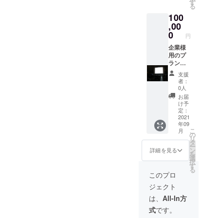
ロゴ
さい。
す
る
可）
100
バッヂ5
個（ど
,00
の種類
0
円
が届く
かはお
企業様
楽し
用のプ
み!） オ
ランと
リジナ
なりま
支援
ルTシャ
す。 映
者：
ツ5枚
画上映
0人
シネ
前後に5
お届
ポート
分以内
け予
シア
の映像
定：
ターチ
を放映
2021
年09
ケット5
するこ
こ
月
枚（デ
とが出
の
リ
ザイン
来ま
タ
ー
が画像
す。 ※
ン
詳細を見る
を
と異な
公序良
選
択
る場合
俗に添
す
る
があり
う内容
このプロ
ます）
のもの
ジェクト
※必ず備
に限り
考欄に
ます。
は、
All-In方
「表示
特定思
式
です。
するお
想・宗