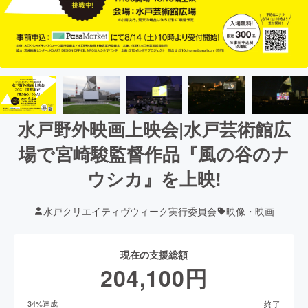
水戸野外映画上映会|水戸芸術館広
場で宮崎駿監督作品『風の谷のナ
ウシカ』を上映!
水戸クリエイティヴウィーク実行委員会
映像・映画
現在の支援総額
204,100
円
終了
34
%達成