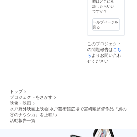
ださ
時はどこに相
い。 お
談したらいい
礼メー
ですか？
ル 上映
時名前
ヘルプページを
表示
見る
（大・
ロゴ
可）
このプロジェクト
バッヂ5
の問題報告は
こち
個（ど
の種類
ら
よりお問い合わ
が届く
せください
かはお
楽し
み!） オ
リジナ
ルTシャ
ツ5枚
トップ
>
（ボ
プロジェクトをさがす
>
ディ色
映像・映画
>
とサイ
ズを備
水戸野外映画上映会|水戸芸術館広場で宮崎駿監督作品『風の
考欄に
谷のナウシカ』を上映!
>
て指定
活動報告一覧
くださ
い） シ
ネポー