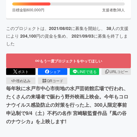
目標金額
600,000
円
支援者数
38
人
このプロジェクトは、
2021/08/02
に募集を開始し、
38
人の支援
により
204,100
円の資金を集め、
2021/09/03
に募集を終了しま
した
もう一度プロジェクトをやってほしい
ポスト
シェア
LINEで送る
URLコピー
埋め込み
QRコード
毎年秋に水戸市中心市街地の水戸芸術館広場で行われ、
たくさんの来場者で賑わう野外映画上映会。今年もコロ
ナウイルス感染防止の対策を行った上、300人限定事前
申込制で9/4（土）不朽の名作 宮崎駿監督作品『風の谷
のナウシカ』を上映します!