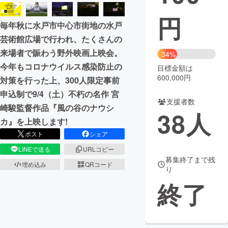
円
まちづくり・地域活性化
毎年秋に水戸市中心市街地の水戸
芸術館広場で行われ、たくさんの
CAMPFIRE for Social Good
CAMPFIRE Creation
来場者で賑わう野外映画上映会。
34%
CAMPFIREふるさと納税
machi-ya
コミュニティ
今年もコロナウイルス感染防止の
目標金額は
600,000円
対策を行った上、300人限定事前
申込制で9/4（土）不朽の名作 宮
支援者数
崎駿監督作品『風の谷のナウシ
38
人
カ』を上映します!
ポスト
シェア
LINEで送る
URLコピー
募集終了まで残
埋め込み
QRコード
り
終了