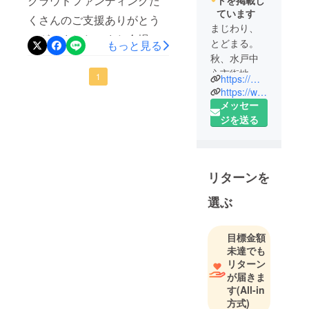
クラウドファンディングた
トを掲載し
ています
くさんのご支援ありがとう
まじわり、
ございました。また会場で
とどまる。
もっと見る
の寄付もありがとうござい
秋、水戸中
心市街地で
ました!実施予定日だった
1
https://mito-creative-week.com
開催される
https://www.instagram.com/mito_creative/
9/4（土）は雨予報のため、
文化的な催
メッセー
翌日9/5（日）に延期し無事
しを横断的
ジを送る
に楽しめる
上映いたしました。参加者
フレーム
の皆様においては急な延期
ワーク。
に対応いただきありがとう
リターンを
プロジェク
ございました。また、予定
トを通して
選ぶ
水戸の土
が合わず来場できなかった
地、風土、
皆様、大変失礼いたしまし
目標金額
文化、人の
未達でも
た。完全予約制、分散入場
魅力に触れ
リターン
受付、十分なソーシャル
る期間。
が届きま
ディスタンスをとった上で
す
(All-in
茨城県の県
方式)