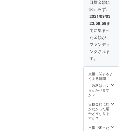
名前」
教・政
目標金額に
をご記
治に関
関わらず、
入くだ
する内
さい。
容は受
2021/09/03
ロゴ
付けら
23:59:59
ま
マーク
れませ
は
んので
でに集まっ
info@m
ご了承
た金額が
ito-
くださ
creativ
い。※映
ファンディ
e-
像上映
ングされま
week.c
の権利
om まで
です。
す。
別途送
映像自
付くだ
体に関
さい
してま
支援に関するよ
しては
くある質問
お客さ
ま側で
手数料はいく
ご用意
らかかります
くださ
か？
い。提
供
目標金額に届
フォー
かなかった場
マット
合どうなりま
を事前
すか？
にお知
らせく
支援で困った