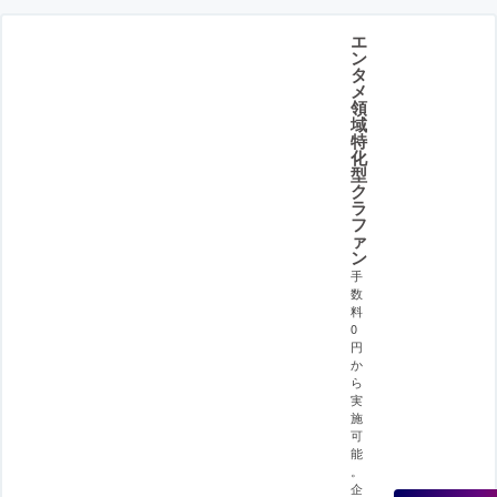
エ
ン
タ
メ
領
域
特
化
型
ク
ラ
フ
ァ
ン
手
数
料
0
円
か
ら
実
施
可
能
。
企