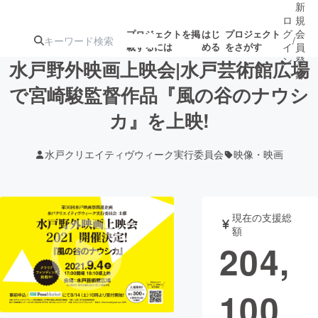
新
ロ
規
グ
会
プロジェクトを掲
はじ
プロジェクト
/
載するには
める
をさがす
イ
員
ン
登
水戸野外映画上映会|水戸芸術館広場
録
で宮崎駿監督作品『風の谷のナウシ
カ』を上映!
人気のプロ
注目のリ
注目の新着プロ
募集終了が近いプ
もうすぐ公開
ジェクト
ターン
ジェクト
ロジェクト
されます
水戸クリエイティヴウィーク実行委員会
映像・映画
アート・写真
音楽
現在の支援総
テクノロジー・ガジェット
ゲーム・サ
額
204,
映像・映画
書籍・雑誌
100
ビジネス・起業
チャレンジ