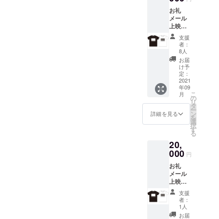
が画像
ど前向きな
お礼
と異な
メール
変化もあ
る場合
上映時
があり
り、新しい
名前表
ます）
支援
文化の芽吹
示
※必ず備
者：
（大）
考欄に
も感じられ
8人
バッヂ1
「表示
お届
ます。私た
個（ど
するお
け予
ちもあり方
の種類
名前」
定：
が届く
2021
をご記
を変化しつ
年09
かはお
入くだ
つ、今まで
こ
月
楽し
さい。
の
リ
み!） オ
紡いできた
タ
ー
リジナ
ン
詳細を見る
繋がりを活
を
ルTシャ
選
択
かしつつ、
ツ1枚
す
る
シネ
新たな相互
20,
ポート
交流、賑わ
シア
000
円
いの創出に
ターチ
お礼
ケット1
つながれば
メール
枚（デ
と考えてお
上映時
ザイン
名前表
が画像
ります。
支援
示
と異な
者：
是非、ご協
（大）
る場合
1人
力・ご協賛
バッヂ2
があり
お届