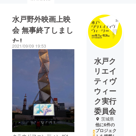
水戸野外映画上映
会 無事終了しまし
た!
2021/09/09 19:53
水戸ク
リエイ
ティヴ
ウィー
ク実行
委員会
茨城県
他に6件の
プロジェク