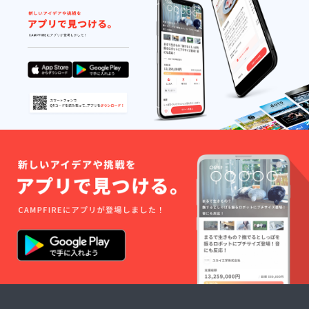
トシア
ターチ
ケット5
枚（デ
ザイン
が画像
と異な
る場合
があり
ます）
企業
枠・CM
上映権
（5分以
内） ※
必ず備
考欄に
「表示
するお
名前」
をご記
入くだ
さい。
ロゴ
マーク
は
info@m
ito-