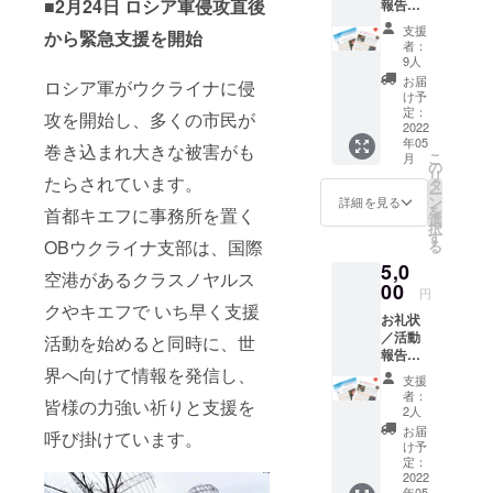
■2月24日 ロシア軍侵攻直後
報告／
ドライン」
寄付金
支援
から緊急支援を開始
領収書
を遵守し支
者：
／メー
9人
援活動を
ルマガ
お届
ロシア軍がウクライナに侵
行っていま
ジン
け予
（月1回
定：
す。
攻を開始し、多くの市民が
程度
2022
年05
メール
巻き込まれ大きな被害がも
こ
月
2011年3月の
配信）
の
リ
／
たらされています。
タ
東日本大震
ー
ニュー
ン
詳細を見る
を
災の発生直
首都キエフに事務所を置く
スレ
選
択
ター
後に国際
す
OBウクライナ支部は、国際
る
（年3回
NGO
5,0
程度郵
空港があるクラスノヤルス
Operation
送）
00
円
Blessing
クやキエフで いち早く支援
お礼状
International
／活動
活動を始めると同時に、世
報告／
の日本支部
寄付金
界へ向けて情報を発信し、
として緊急
支援
領収書
者：
皆様の力強い祈りと支援を
支援活動を
／メー
2人
ルマガ
開始し、
お届
呼び掛けています。
ジン
け予
2013年3月に
（月1回
定：
は日本での
程度
2022
年05