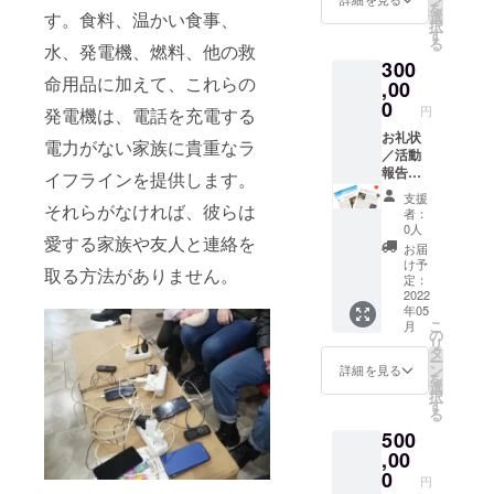
を
スレ
選
す。食料、温かい食事、
択
ター
す
る
（年3回
水、発電機、燃料、他の救
300
程度郵
命用品に加えて、これらの
送）
,00
0
円
発電機は、電話を充電する
お礼状
電力がない家族に貴重なラ
／活動
報告／
イフラインを提供します。
寄付金
支援
領収書
それらがなければ、彼らは
者：
／メー
0人
愛する家族や友人と連絡を
ルマガ
お届
ジン
け予
取る方法がありません。
（月1回
定：
程度
2022
年05
メール
こ
月
配信）
の
リ
／
タ
ー
ニュー
ン
詳細を見る
を
スレ
選
択
ター
す
る
（年3回
500
程度郵
送）
,00
0
円