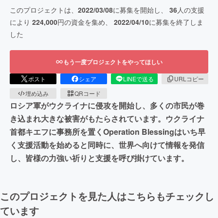
このプロジェクトは、
2022/03/08
に募集を開始し、
36
人の支援
により
224,000
円の資金を集め、
2022/04/10
に募集を終了しま
した
もう一度プロジェクトをやってほしい
ポスト
シェア
LINEで送る
URLコピー
埋め込み
QRコード
ロシア軍がウクライナに侵攻を開始し、多くの市民が巻
き込まれ大きな被害がもたらされています。ウクライナ
首都キエフに事務所を置くOperation Blessingはいち早
く支援活動を始めると同時に、世界へ向けて情報を発信
し、皆様の力強い祈りと支援を呼び掛けています。
このプロジェクトを見た人はこちらもチェックし
ています