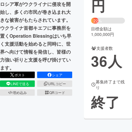
円
ロシア軍がウクライナに侵攻を開
まちづくり・地域活性化
始し、多くの市民が巻き込まれ大
きな被害がもたらされています。
22%
ウクライナ首都キエフに事務所を
目標金額は
CAMPFIRE for Social Good
CAMPFIRE Creation
1,000,000円
置くOperation Blessingはいち早
CAMPFIREふるさと納税
machi-ya
コミュニティ
く支援活動を始めると同時に、世
支援者数
界へ向けて情報を発信し、皆様の
36
人
力強い祈りと支援を呼び掛けてい
ます。
ポスト
シェア
募集終了まで残
LINEで送る
URLコピー
り
埋め込み
QRコード
終了