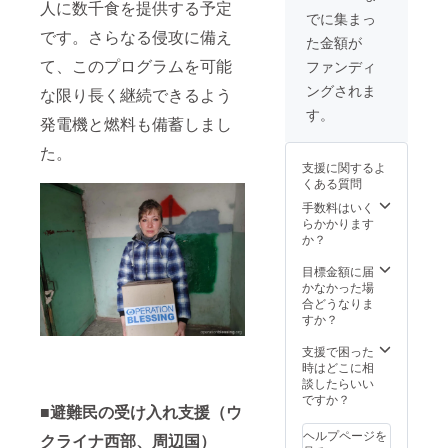
人に数千食を提供する予定
でに集まっ
です。さらなる侵攻に備え
た金額が
て、このプログラムを可能
ファンディ
ングされま
な限り長く継続できるよう
す。
発電機と燃料も備蓄しまし
た。
支援に関するよ
くある質問
手数料はいく
らかかります
か？
目標金額に届
かなかった場
合どうなりま
すか？
支援で困った
時はどこに相
談したらいい
ですか？
■避難民の受け入れ支援（ウ
ヘルプページを
クライナ西部、周辺国）