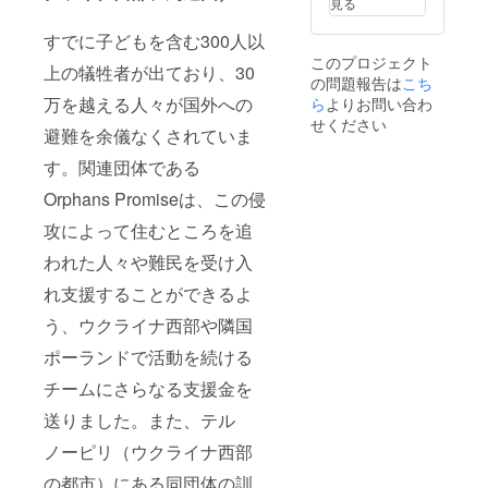
見る
すでに子どもを含む300人以
このプロジェクト
上の犠牲者が出ており、30
の問題報告は
こち
万を越える人々が国外への
ら
よりお問い合わ
せください
避難を余儀なくされていま
す。関連団体である
Orphans Promiseは、この侵
攻によって住むところを追
われた人々や難民を受け入
れ支援することができるよ
う、ウクライナ西部や隣国
ポーランドで活動を続ける
チームにさらなる支援金を
送りました。また、テル
ノーピリ（ウクライナ西部
の都市）にある同団体の訓