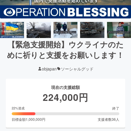
【緊急支援開始】ウクライナのた
めに祈りと支援をお願いします！
objapan
ソーシャルグッド
現在の支援総額
224,000
円
終了
22
%達成
目標金額
1,000,000
円
支援者数
36
人