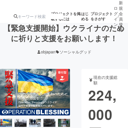
新
ロ
規
グ
会
プロジェクトを掲
はじ
プロジェクト
/
載するには
める
をさがす
イ
員
ン
登
【緊急支援開始】ウクライナのため
録
に祈りと支援をお願いします！
人気のプロ
注目のリ
注目の新着プロ
募集終了が近いプ
もうすぐ公開
objapan
ソーシャルグッド
ジェクト
ターン
ジェクト
ロジェクト
されます
アート・写真
音楽
現在の支援総
額
224,
テクノロジー・ガジェット
ゲーム・サ
000
映像・映画
書籍・雑誌
ビジネス・起業
チャレンジ