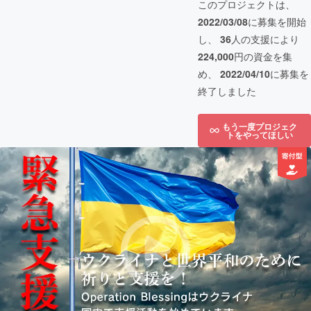
このプロジェクトは、
2022/03/08
に募集を開始
し、
36
人の支援により
224,000
円の資金を集
め、
2022/04/10
に募集を
終了しました
もう一度プロジェク
トをやってほしい