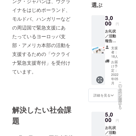
ング・ジャパンは、ウクラ
要請および
選ぶ
支援ニーズ
イナをはじめポーランド、
に基づき活
3,0
モルドバ、ハンガリーなど
動する特定
00
円
の周辺国で緊急支援にあ
非営利活動
お礼状
法人です。
たっているヨーロッパ支
／活動
45の日本の
報告／
部・アメリカ本部の活動を
寄付金
国際NGOが
支援
領収書
者：
支援するための「ウクライ
加盟する
／メー
18人
ルマガ
ジャパン・
お届
ナ緊急支援寄付」を受付け
ジン
け予
プラット
（月1回
定：
ています。
フォーム
程度
2022
年05
メール
（JPF）が作
こ
月
配信）
の
成している
リ
／
タ
ー
「新型コロ
ニュー
ン
詳細を見る
を
スレ
選
ナウイルス
択
ター
す
る
解決したい社会課
の感染が懸
（年3回
5,0
程度郵
念される状
題
送）
00
円
況における
NPO等の災
お礼状
／活動
害対応ガイ