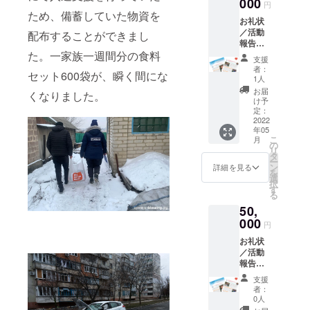
000
円
ため、備蓄していた物資を
お礼状
／活動
配布することができまし
報告／
た。一家族一週間分の食料
寄付金
支援
領収書
者：
セット600袋が、瞬く間にな
／メー
1人
ルマガ
お届
くなりました。
ジン
け予
（月1回
定：
程度
2022
年05
メール
こ
月
配信）
の
リ
／
タ
ー
ニュー
ン
詳細を見る
を
スレ
選
択
ター
す
る
（年3回
50,
程度郵
送）
000
円
お礼状
／活動
報告／
寄付金
支援
領収書
者：
／メー
0人
ルマガ