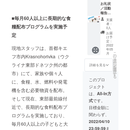
お礼状
／活動
報告／
寄付金
■毎月60人以上に長期的な食
支援
領収書
者：
糧配布プログラムを実施予
／メー
0人
ルマガ
お届
定
ジン
け予
（月1回
定：
程度
2022
現地スタッフは、首都キエ
年05
メール
こ
月
配信）
の
フ市内Krasnohorivka（ウク
リ
／
タ
ー
ニュー
ライナ東部ドネツク州の都
ン
詳細を見る
を
スレ
選
択
市）にて、家族や個々人
ター
す
る
（年3回
このプロ
に、食糧、水、燃料や発電
程度郵
ジェクト
送）
機を含む必要物資を配布。
は、
All-In方
そして現在、東部最前線付
式
です。
近で、長期的な食料配布プ
目標金額に
関わらず、
ログラムを実施しており、
2022/04/10
毎月60人以上の子どもと大
23:59:59
ま