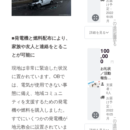
お届
ジン
け予
（月1回
定：
程度
2022
年05
メール
こ
月
配信）
の
リ
／
タ
ー
ニュー
ン
詳細を見る
を
スレ
選
■発電機と燃料配布により、
択
ター
す
る
（年3回
家族や友人と連絡をとるこ
100
程度郵
とが可能に
送）
,00
0
円
現地は非常に緊迫した状況
お礼状
／活動
に置かれています。OBで
報告／
寄付金
は、電気が使用できない事
支援
領収書
者：
／メー
態に備え、地域コミュニ
0人
ルマガ
お届
ティを支援するための発電
ジン
け予
（月1回
定：
機や燃料を購入しました。
程度
2022
年05
メール
すでにいくつかの発電機が
こ
月
配信）
の
リ
／
タ
地元教会に設置されていま
ー
ニュー
ン
詳細を見る