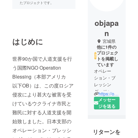
たプロジェクトです。
objapa
n
はじめに
宮城県
他に1件の
プロジェク
世界90か国で人道支援を行
トを掲載し
ています
う国際NGO Operation
オペレー
Blessing（本部アメリカ
ション・ブ
レッシン
以下OB）は、この度ロシア
グ・ジャパ
https://objapan.org
侵攻により甚大な被害を受
ンは、社会
メッセー
けているウクライナ市民と
課題の解決
ジを送る
を組織第一
難民に対する人道支援を開
の使命と
始致しました。日本支部の
し、被災地
オペレーション・ブレッシ
リターンを
からの支援