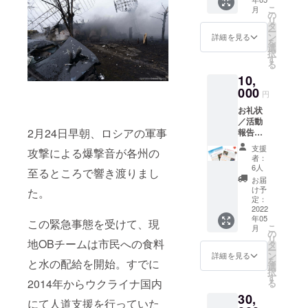
メール
事業を強化
こ
月
配信）
の
リ
するため、
／
タ
ー
ニュー
宮城県から
ン
詳細を見る
を
スレ
選
特定非営利
択
ター
す
る
活動 法人
（年3回
10,
程度郵
（NPO法
送）
000
円
人）の認証
お礼状
を取得しま
／活動
した。
2月24日早朝、ロシアの軍事
報告／
寄付金
支援
攻撃による爆撃音が各州の
領収書
者：
／メー
6人
至るところで響き渡りまし
ルマガ
お届
ジン
け予
た。
（月1回
定：
程度
2022
年05
メール
この緊急事態を受けて、現
こ
月
配信）
の
リ
地OBチームは市民への食料
／
タ
ー
ニュー
ン
詳細を見る
を
と水の配給を開始。すでに
スレ
選
択
ター
す
2014年からウクライナ国内
る
（年3回
30,
程度郵
にて人道支援を行っていた
送）