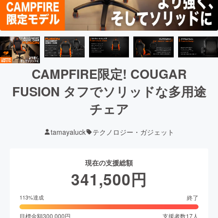
CAMPFIRE限定! COUGAR
FUSION タフでソリッドな多用途
チェア
tamayaluck
テクノロジー・ガジェット
現在の支援総額
341,500
円
終了
113
%達成
目標金額
300,000
円
支援者数
17
人