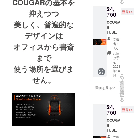
COUGARの基本を
る
24,
抑えつつ
残り15
750
円
美しく、普遍的な
COUGA
R
FUSION
デザインは
CAMPF
支援
IRE限
者：
オフィスから書斎
定!
0人
3000-
お届
まで
OFF!!
け予
Cougar
定：
使う場所を選びま
Fusion
2021
年10
こ
月
せん。
の
リ
タ
ー
ン
詳細を見る
を
選
択
す
る
24,
残り15
750
円
COUGA
R
FUSION
CAMPF
支援