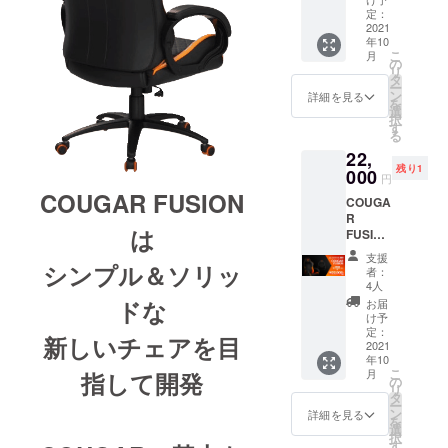
Cougar
定：
Fusion
2021
年10
こ
月
の
リ
タ
ー
ン
詳細を見る
を
選
択
す
る
22,
残り1
000
円
COUGAR FUSION
COUGA
R
は
FUSION
CAMPF
支援
IRE限
シンプル＆ソリッ
者：
定!
4人
¥5000-
ドな
お届
OFF!!C
け予
ougar
定：
新しいチェアを目
Fusion
2021
年10
Black
こ
月
指して開発
の
リ
タ
ー
ン
詳細を見る
を
選
択
す