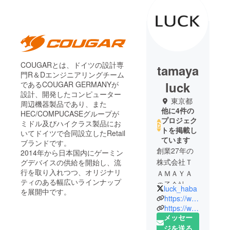
COUGARとは、ドイツの設計専
tamaya
門R＆Dエンジニアリングチーム
luck
であるCOUGAR GERMANYが
設計、開発したコンピューター
東京都
周辺機器製品であり、また
他に4件の
HEC/COMPUCASEグループが
プロジェク
ミドル及びハイクラス製品にお
トを掲載し
いてドイツで合同設立したRetail
ています
ブランドです。
創業27年の
2014年から日本国内にゲーミン
株式会社Ｔ
グデバイスの供給を開始し、流
行を取り入れつつ、オリジナリ
ＡＭＡＹＡ
ティのある幅広いラインナップ
の子会社と
luck_haba
を展開中です。
して
https://www.luck-global.jp/
『物流の新
https://www.rakuten.ne.jp/gold/haba-design/
メッセー
たな付加価
ジを送る
値創造』を