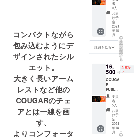
IRE限
者：
定!
0人
3000-
お届
OFF!!
け予
Cougar
定：
Fusion
2021
年10
Black
コンパクトながら
こ
月
の
リ
タ
包み込むようにデ
ー
ン
詳細を見る
を
選
ザインされたシル
択
す
る
エット。
16,
在庫な
500
し
円
大きく長いアーム
COUGA
R
レストなど他の
FUSION
CAMPF
支援
COUGARのチェ
IRE限
者：
定!
5人
アとは一線を画
¥10000
お届
-OFF!!
け予
Cougar
定：
す、
Fusion
2021
年10
よりコンフォータ
こ
月
の
リ