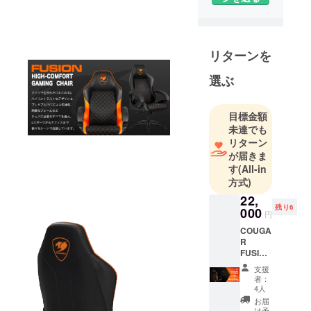
テーマに、
これまで培
われた『運
リターンを
ぶ』という
ノウハウを
選ぶ
起点に、
お客様に新
目標金額
たな『モ
未達でも
ノ』、『コ
リターン
ト』のご提
が届きま
案を行って
す
(All-in
方式)
います。
22,
残り6
000
円
COUGA
R
FUSION
CAMPF
支援
IRE限
者：
定!
4人
¥5000-
お届
OFF!!
け予