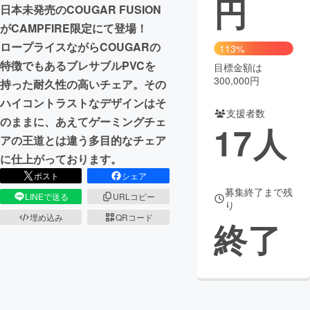
円
日本未発売のCOUGAR FUSION
まちづくり・地域活性化
がCAMPFIRE限定にて登場！
ロープライスながらCOUGARの
113%
特徴でもあるブレサブルPVCを
目標金額は
CAMPFIRE for Social Good
CAMPFIRE Creation
300,000円
持った耐久性の高いチェア。その
CAMPFIREふるさと納税
machi-ya
コミュニティ
ハイコントラストなデザインはそ
支援者数
のままに、あえてゲーミングチェ
17
人
アの王道とは違う多目的なチェア
に仕上がっております。
ポスト
シェア
募集終了まで残
LINEで送る
URLコピー
り
埋め込み
QRコード
終了