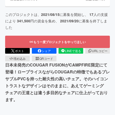
このプロジェクトは、
2021/08/15
に募集を開始し、
17
人の支援
により
341,500
円の資金を集め、
2021/09/20
に募集を終了しま
した
もう一度プロジェクトをやってほしい
ポスト
シェア
LINEで送る
URLコピー
埋め込み
QRコード
日本未発売のCOUGAR FUSIONがCAMPFIRE限定にて
登場！ロープライスながらCOUGARの特徴でもあるブレ
サブルPVCを持った耐久性の高いチェア。そのハイコン
トラストなデザインはそのままに、あえてゲーミング
チェアの王道とは違う多目的なチェアに仕上がっており
ます。