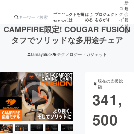
新
ロ
規
グ
会
プロジェクトを掲
はじ
プロジェクト
/
載するには
める
をさがす
イ
員
ン
登
CAMPFIRE限定! COUGAR FUSION
録
タフでソリッドな多用途チェア
人気のプロ
注目のリ
注目の新着プロ
募集終了が近いプ
もうすぐ公開
tamayaluck
テクノロジー・ガジェット
ジェクト
ターン
ジェクト
ロジェクト
されます
アート・写真
音楽
現在の支援総
額
341,
テクノロジー・ガジェット
ゲーム・サ
500
映像・映画
書籍・雑誌
ビジネス・起業
チャレンジ