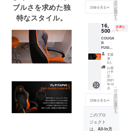
タ
ー
ブルさを求めた独
ン
詳細を見る
を
選
択
特なスタイル。
す
る
16,
在庫な
500
し
円
COUGA
R
FUSION
CAMPF
支援
IRE限
者：
定!
5人
¥10000
お届
-OFF!!
け予
Cougar
定：
Fusion
2021
年10
Black
こ
月
の
リ
タ
ー
ン
詳細を見る
を
選
択
す
る
このプロ
ジェクト
は、
All-In方