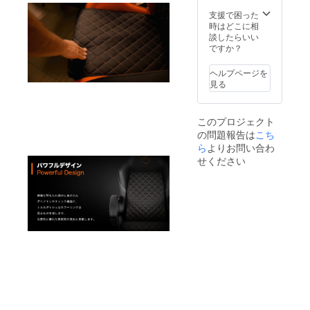
支援で困った
時はどこに相
談したらいい
ですか？
ヘルプページを
見る
このプロジェクト
の問題報告は
こち
ら
よりお問い合わ
せください