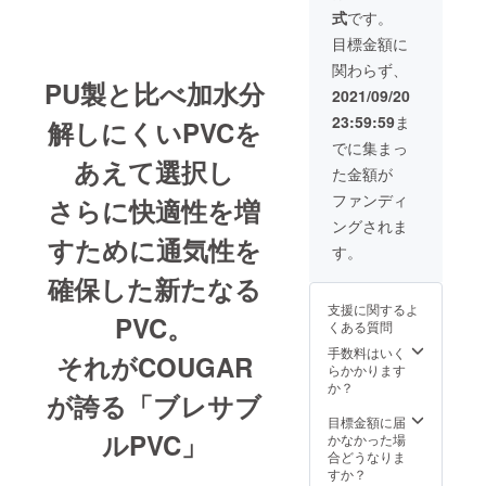
式
です。
目標金額に
関わらず、
PU製と比べ加水分
2021/09/20
23:59:59
ま
解しにくいPVCを
でに集まっ
あえて選択し
た金額が
ファンディ
さらに快適性を増
ングされま
すために通気性を
す。
確保した新たなる
支援に関するよ
PVC。
くある質問
手数料はいく
それがCOUGAR
らかかります
か？
が誇る「ブレサブ
目標金額に届
ルPVC」
かなかった場
合どうなりま
すか？