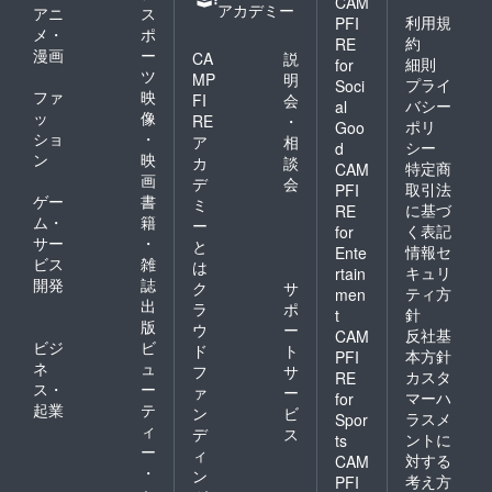
CAM
アカデミー
アニ
ス
利用規
PFI
メ・
ポ
約
RE
漫画
ー
CA
説
細則
for
ツ
MP
明
プライ
Soci
ファ
映
FI
会
バシー
al
ッ
像
RE
・
ポリ
Goo
ショ
・
ア
相
シー
d
ン
映
カ
談
特定商
CAM
画
デ
会
取引法
PFI
ゲー
書
ミ
に基づ
RE
ム・
籍
ー
く表記
for
サー
・
と
情報セ
Ente
ビス
雑
は
キュリ
rtain
開発
誌
ク
サ
ティ方
men
出
ラ
ポ
針
t
版
ウ
ー
反社基
CAM
ビジ
ビ
ド
ト
本方針
PFI
ネ
ュ
フ
サ
カスタ
RE
ス・
ー
ァ
ー
マーハ
for
起業
テ
ン
ビ
ラスメ
Spor
ィ
デ
ス
ントに
ts
ー
ィ
対する
CAM
・
ン
考え方
PFI