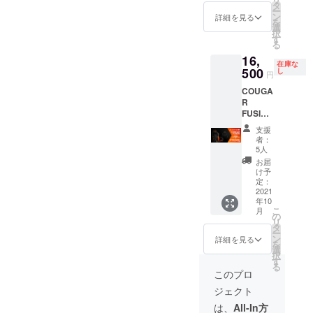
タ
ー
ン
詳細を見る
を
選
択
す
る
16,
在庫な
500
し
円
COUGA
R
FUSION
CAMPF
支援
IRE限
者：
定!
5人
¥10000
お届
-OFF!!
け予
Cougar
定：
Fusion
2021
年10
Black
こ
月
の
リ
タ
ー
ン
詳細を見る
を
選
択
す
る
このプロ
ジェクト
は、
All-In方