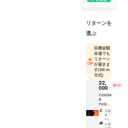
テーマに、
これまで培
われた『運
リターンを
ぶ』という
ノウハウを
選ぶ
起点に、
お客様に新
目標金額
たな『モ
未達でも
ノ』、『コ
リターン
ト』のご提
が届きま
案を行って
す
(All-in
方式)
います。
22,
残り6
000
円
COUGA
R
FUSION
CAMPF
支援
IRE限
者：
定!
4人
¥5000-
お届
OFF!!
け予