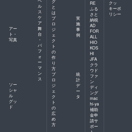
ヘ
グ
クッ
RE
ル
と
キーポ
ふる
ス
は
リシー
さと
ケ
プ
実
納税
ア
ロ
施
AD
アー
舞
ジ
事
FOR
ト・
台
ェ
例
ALL
写真
・
ク
HIO
パ
ト
KOS
フ
の
HI
ォ
作
JFA
ー
り
クラ
マ
方
ウド
ン
プ
統
ファ
ス
ロ
計
ン
ソー
ジ
デ
ディ
シャ
ェ
ー
ング
ル
ク
タ
mac
グッ
ト
hi-ya
ド
の
補助
広
金申
め
請サ
方
ポー
ト