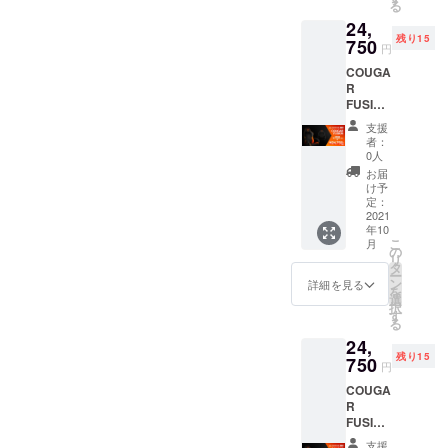
る
24,
残り15
750
円
COUGA
R
FUSION
CAMPF
支援
IRE限
者：
定!
0人
3000-
お届
OFF!!
け予
Cougar
定：
Fusion
2021
年10
こ
月
の
リ
タ
ー
ン
詳細を見る
を
選
択
す
る
24,
残り15
750
円
COUGA
R
FUSION
CAMPF
支援