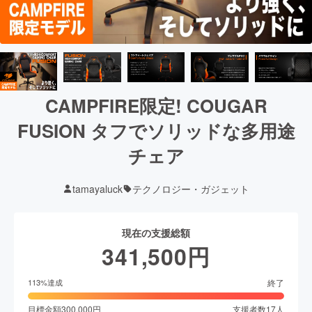
CAMPFIRE限定! COUGAR
FUSION タフでソリッドな多用途
チェア
tamayaluck
テクノロジー・ガジェット
現在の支援総額
341,500
円
終了
113
%達成
目標金額
300,000
円
支援者数
17
人