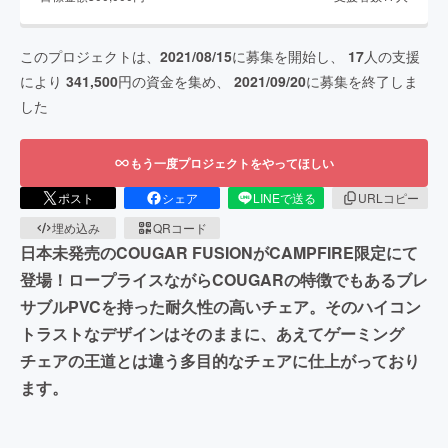
このプロジェクトは、
2021/08/15
に募集を開始し、
17
人の支援
により
341,500
円の資金を集め、
2021/09/20
に募集を終了しま
した
もう一度プロジェクトをやってほしい
ポスト
シェア
LINEで送る
URLコピー
埋め込み
QRコード
日本未発売のCOUGAR FUSIONがCAMPFIRE限定にて
登場！ロープライスながらCOUGARの特徴でもあるブレ
サブルPVCを持った耐久性の高いチェア。そのハイコン
トラストなデザインはそのままに、あえてゲーミング
チェアの王道とは違う多目的なチェアに仕上がっており
ます。