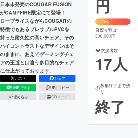
円
日本未発売のCOUGAR FUSION
まちづくり・地域活性化
がCAMPFIRE限定にて登場！
ロープライスながらCOUGARの
113%
特徴でもあるブレサブルPVCを
目標金額は
CAMPFIRE for Social Good
CAMPFIRE Creation
300,000円
持った耐久性の高いチェア。その
CAMPFIREふるさと納税
machi-ya
コミュニティ
ハイコントラストなデザインはそ
支援者数
のままに、あえてゲーミングチェ
17
人
アの王道とは違う多目的なチェア
に仕上がっております。
ポスト
シェア
募集終了まで残
LINEで送る
URLコピー
り
埋め込み
QRコード
終了