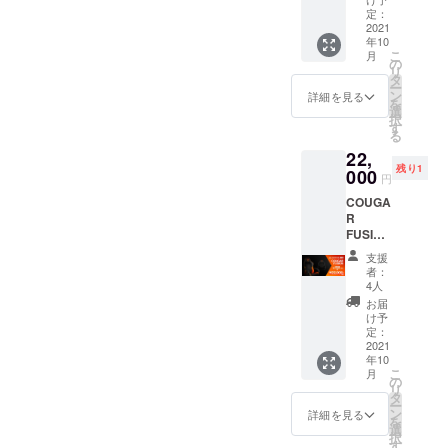
Cougar
定：
Fusion
2021
年10
こ
月
の
リ
タ
ー
ン
詳細を見る
を
選
択
す
る
22,
残り1
000
円
COUGA
R
FUSION
CAMPF
支援
IRE限
者：
定!
4人
¥5000-
お届
OFF!!C
け予
ougar
定：
Fusion
2021
年10
Black
こ
月
の
リ
タ
ー
ン
詳細を見る
を
選
択
す