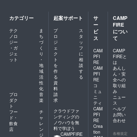
カテゴリー
起案サポート
サ
CAMP
ー
FIRE
テク
ま
プ
ス
ビ
につい
ノロ
ち
ロ
タ
ス
て
ジー
づ
ジ
ッ
・ガ
く
ェ
フ
CAM
CAMP
ジェ
り
ク
に
PFI
FIREと
ット
・
ト
相
RE
は
地
を
談
CAM
あんし
域
作
す
PFI
ん・安
活
る
る
RE
全への
性
資
コ
取り組
化
料
ミュ
み
プロ
音
請
ニ
ニュー
ダク
楽
求
ティ
ス
ト
CAM
ヘルプ
クラウドファ
フー
チ
PFI
お問い
ンディングの
ド・
ャ
RE
合わせ
ノウハウを無
飲食
レ
Crea
料で学ぼう
店
ン
tion
各種規定
CAMPFIRE
ジ