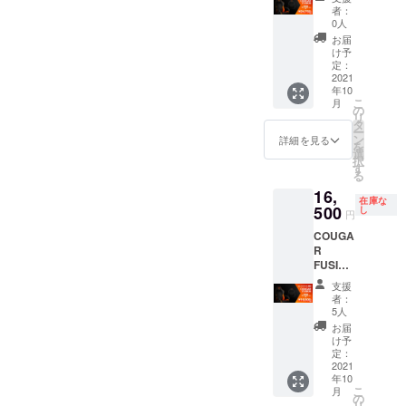
IRE限
者：
定!
0人
3000-
お届
OFF!!
け予
Cougar
定：
Fusion
2021
年10
Black
こ
月
の
リ
タ
ー
ン
詳細を見る
を
選
択
す
る
16,
在庫な
500
し
円
COUGA
R
FUSION
CAMPF
支援
IRE限
者：
定!
5人
¥10000
お届
-OFF!!
け予
Cougar
定：
Fusion
2021
年10
こ
月
の
リ