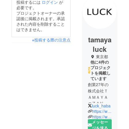
投稿するには
ログイン
が
必要です。
プロジェクトオーナーの承
認後に掲載されます。承認
された内容を削除すること
はできません。
tamaya
※投稿する際の注意点
luck
東京都
他に4件の
プロジェク
トを掲載し
ています
創業27年の
株式会社Ｔ
ＡＭＡＹＡ
の子会社と
luck_haba
して
https://www.luck-global.jp/
『物流の新
https://www.rakuten.ne.jp/gold/haba-design/
メッセー
たな付加価
ジを送る
値創造』を