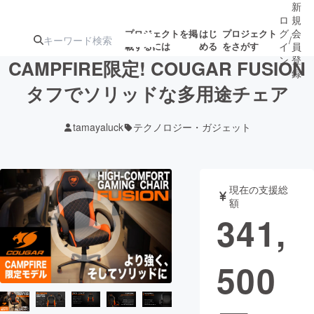
新
ロ
規
グ
会
プロジェクトを掲
はじ
プロジェクト
/
載するには
める
をさがす
イ
員
ン
登
CAMPFIRE限定! COUGAR FUSION
録
タフでソリッドな多用途チェア
人気のプロ
注目のリ
注目の新着プロ
募集終了が近いプ
もうすぐ公開
tamayaluck
テクノロジー・ガジェット
ジェクト
ターン
ジェクト
ロジェクト
されます
アート・写真
音楽
現在の支援総
額
341,
テクノロジー・ガジェット
ゲーム・サ
500
映像・映画
書籍・雑誌
ビジネス・起業
チャレンジ