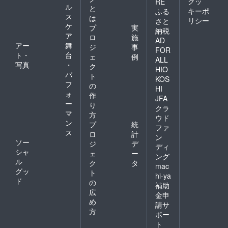
クッ
RE
ル
と
キーポ
ふる
ス
は
リシー
さと
ケ
プ
実
納税
ア
ロ
施
AD
アー
舞
ジ
事
FOR
ト・
台
ェ
例
ALL
写真
・
ク
HIO
パ
ト
KOS
フ
の
HI
ォ
作
JFA
ー
り
クラ
マ
方
ウド
ン
プ
統
ファ
ス
ロ
計
ン
ソー
ジ
デ
ディ
シャ
ェ
ー
ング
ル
ク
タ
mac
グッ
ト
hi-ya
ド
の
補助
広
金申
め
請サ
方
ポー
ト