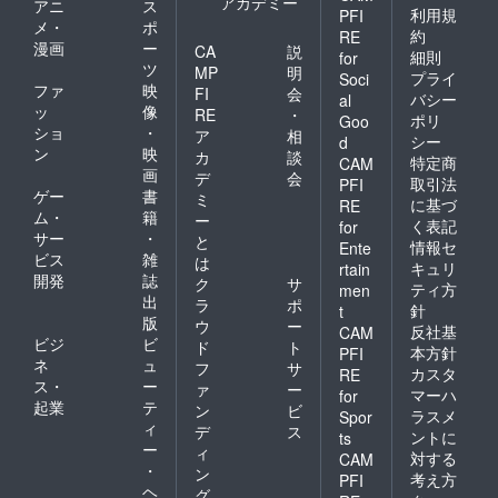
アカデミー
アニ
ス
利用規
PFI
メ・
ポ
約
RE
漫画
ー
CA
説
細則
for
ツ
MP
明
プライ
Soci
ファ
映
FI
会
バシー
al
ッ
像
RE
・
ポリ
Goo
ショ
・
ア
相
シー
d
ン
映
カ
談
特定商
CAM
画
デ
会
取引法
PFI
ゲー
書
ミ
に基づ
RE
ム・
籍
ー
く表記
for
サー
・
と
情報セ
Ente
ビス
雑
は
キュリ
rtain
開発
誌
ク
サ
ティ方
men
出
ラ
ポ
針
t
版
ウ
ー
反社基
CAM
ビジ
ビ
ド
ト
本方針
PFI
ネ
ュ
フ
サ
カスタ
RE
ス・
ー
ァ
ー
マーハ
for
起業
テ
ン
ビ
ラスメ
Spor
ィ
デ
ス
ントに
ts
ー
ィ
対する
CAM
・
ン
考え方
PFI
ヘ
グ