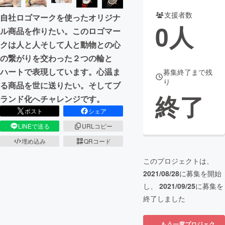
支援者数
自社ロゴマークを使ったオリジナ
まちづくり・地域活性化
0
人
ル商品を作りたい。このロゴマー
クは人と人そして人と動物との心
CAMPFIRE for Social Good
CAMPFIRE Creation
の繋がりを交わった２つの輪と
CAMPFIREふるさと納税
machi-ya
コミュニティ
ハートで表現しています。心温ま
募集終了まで残
り
る商品を世に送りたい。そしてブ
終了
ランド化へチャレンジです。
ポスト
シェア
LINEで送る
URLコピー
埋め込み
QRコード
このプロジェクトは、
2021/08/28
に募集を開始
し、
2021/09/25
に募集を
終了しました
もう一度プロジェク