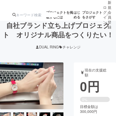
新
ロ
規
グ
会
プロジェクトを掲
はじ
プロジェクト
/
載するには
める
をさがす
イ
員
ン
登
自社ブランド立ち上げプロジェク
録
ト オリジナル商品をつくりたい！
人気のプロ
注目のリ
注目の新着プロ
募集終了が近いプ
もうすぐ公開
DUAL RING
チャレンジ
ジェクト
ターン
ジェクト
ロジェクト
されます
アート・写真
音楽
現在の支援総
額
0
円
テクノロジー・ガジェット
ゲーム・サ
映像・映画
書籍・雑誌
0%
目標金額は
300,000円
ビジネス・起業
チャレンジ