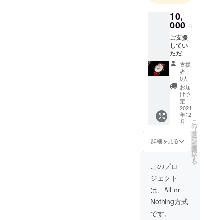
10,
000
円
ご支援
してい
ただい
た方に
支援
クラウ
者：
ドファ
0人
ンディ
お届
ング初
け予
挑戦記
定：
念非売
2021
年12
品女性
こ
月
用ク
の
リ
ウォー
タ
ー
ツ腕時
ン
詳細を見る
を
計 型
選
択
式：
す
る
DR-1
このプロ
文字盤
ジェクト
白色/本
革バン
は、All-or-
ド赤色
Nothing方式
仕様
と 文
です。
字盤黒