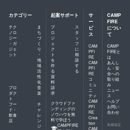
カテゴリー
起案サポート
サ
CAMP
ー
FIRE
テク
ま
プ
ス
ビ
につい
ノロ
ち
ロ
タ
ス
て
ジー
づ
ジ
ッ
・ガ
く
ェ
フ
CAM
CAMP
ジェ
り
ク
に
PFI
FIREと
ット
・
ト
相
RE
は
地
を
談
CAM
あんし
域
作
す
PFI
ん・安
活
る
る
RE
全への
性
資
コ
取り組
化
料
ミュ
み
プロ
音
請
ニ
ニュー
ダク
楽
求
ティ
ス
ト
CAM
ヘルプ
クラウドファ
フー
チ
PFI
お問い
ンディングの
ド・
ャ
RE
合わせ
ノウハウを無
飲食
レ
Crea
料で学ぼう
店
ン
tion
各種規定
CAMPFIRE
ジ
CAM