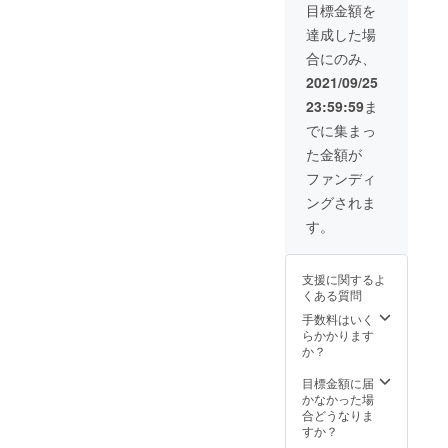
目標金額を
色/本革
バンド
達成した場
黒色仕
合にのみ、
様のい
ずれか
2021/09/25
１点を
23:59:59
ま
お送り
しま
でに集まっ
す。
た金額が
ファンディ
ングされま
す。
支援に関するよ
くある質問
手数料はいく
らかかります
か？
目標金額に届
かなかった場
合どうなりま
すか？