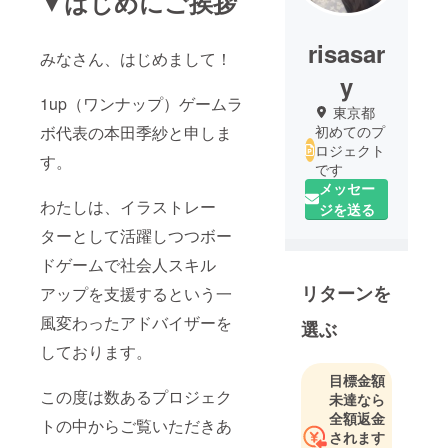
▼はじめにご挨拶
risasar
みなさん、はじめまして！
y
1up（ワンナップ）ゲームラ
東京都
ボ代表の本田季紗と申しま
初めてのプ
ロジェクト
す。
です
メッセー
わたしは、イラストレー
ジを送る
ターとして活躍しつつボー
ドゲームで社会人スキル
リターンを
アップを支援するという一
風変わったアドバイザーを
選ぶ
しております。
目標金額
この度は数あるプロジェク
未達なら
全額返金
トの中からご覧いただきあ
されます