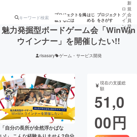
新
ロ
規
グ
会
プロジェクトを掲
はじ
プロジェクト
/
載するには
める
をさがす
イ
員
ン
登
魅力発掘型ボードゲーム会「WinWin
録
ウインナー」を開催したい!!
人気のプロ
注目のリ
注目の新着プロ
募集終了が近いプ
もうすぐ公開
risasary
ゲーム・サービス開発
ジェクト
ターン
ジェクト
ロジェクト
されます
アート・写真
音楽
現在の支援総
額
51,0
テクノロジー・ガジェット
ゲーム・サ
00
円
映像・映画
書籍・雑誌
「自分の長所が全然浮かばな
ビジネス・起業
チャレンジ
い!」 こんな経験ありません?自分