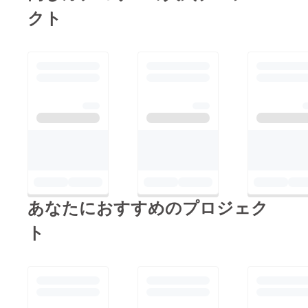
が、ご支援分すべて、
クト
会を開催する費用とし
て使用させていただき
ます。 当日最高の会
になるように、準備を
進めていきます！！
さて、達成して、今の
気持ちの振り返りをさ
せていただきます。
私は、「仕事を楽しく
こなす人を増やした
い！ そして、そうい
あなたにおすすめのプロジェク
う人になる為の成長の
プロセスさえも楽しん
ト
でもらいたい！」 そ
んな想いで学びのボー
ドゲームの活動を始め
ました。 ところが想