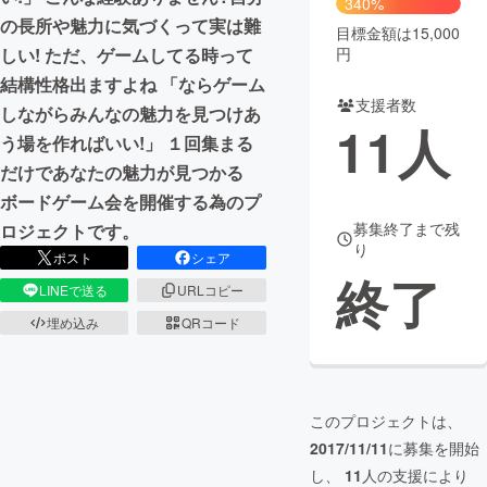
340%
の長所や魅力に気づくって実は難
目標金額は15,000
まちづくり・地域活性化
円
しい! ただ、ゲームしてる時って
結構性格出ますよね 「ならゲーム
支援者数
CAMPFIRE for Social Good
CAMPFIRE Creation
しながらみんなの魅力を見つけあ
11
人
CAMPFIREふるさと納税
machi-ya
コミュニティ
う場を作ればいい!」 １回集まる
だけであなたの魅力が見つかる
ボードゲーム会を開催する為のプ
募集終了まで残
ロジェクトです。
り
ポスト
シェア
終了
LINEで送る
URLコピー
埋め込み
QRコード
このプロジェクトは、
2017/11/11
に募集を開始
し、
11
人の支援により