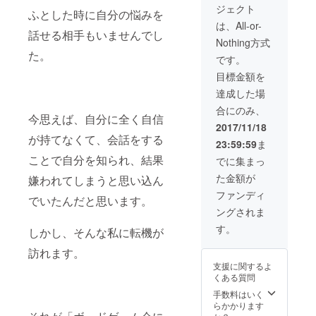
ジェクト
ウィン
ふとした時に自分の悩みを
ナー
は、All-or-
参加券
話せる相手もいませんでし
Nothing方式
・イラ
た。
スト
です。
レー
目標金額を
ター本
田季紗
達成した場
Lineプ
合にのみ、
ロ
今思えば、自分に全く自信
フィー
2017/11/18
ル用 ご
が持てなくて、会話をする
23:59:59
ま
本人イ
ラスト
ことで自分を知られ、結果
でに集まっ
製作 3
た金額が
嫌われてしまうと思い込ん
枚 ・
ゲーム
ファンディ
でいたんだと思います。
イベン
ングされま
ト出張
開催
す。
しかし、そんな私に転機が
（交通
費別、
訪れます。
集客は
支援に関するよ
支援者
くある質問
によ
る）
手数料はいく
らかかります