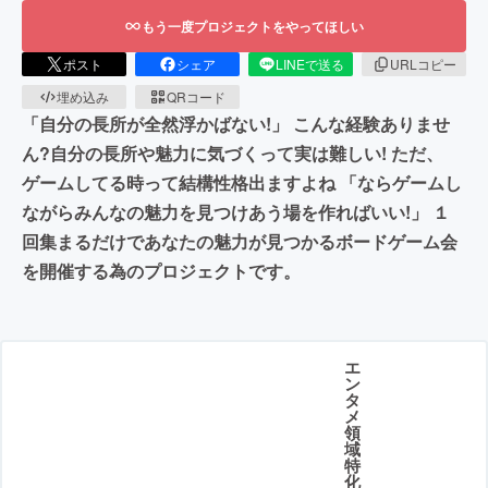
もう一度プロジェクトをやってほしい
ポスト
シェア
LINEで送る
URLコピー
埋め込み
QRコード
「自分の長所が全然浮かばない!」 こんな経験ありませ
ん?自分の長所や魅力に気づくって実は難しい! ただ、
ゲームしてる時って結構性格出ますよね 「ならゲームし
ながらみんなの魅力を見つけあう場を作ればいい!」 １
回集まるだけであなたの魅力が見つかるボードゲーム会
を開催する為のプロジェクトです。
エ
ン
タ
メ
領
域
特
化