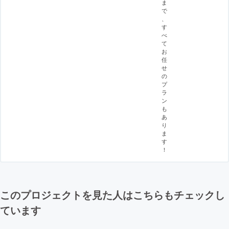
ま
で
、
す
べ
て
お
任
せ
の
プ
ラ
ン
も
あ
り
ま
す
！
このプロジェクトを見た人はこちらもチェックし
ています