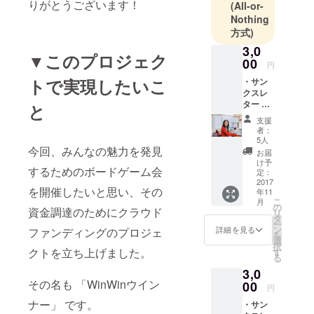
りがとうございます！
(All-or-
Nothing
方式)
3,0
▼このプロジェク
00
円
トで実現したいこ
・サン
クスレ
ター ・
と
ボード
支援
ゲーム
者：
会開催
5人
報告書
今回、みんなの魅力を発見
お届
・おす
け予
するためのボードゲーム会
すめ
定：
ボード
2017
を開催したいと思い、その
年11
ゲーム
こ
月
解説書
の
資金調達のためにクラウド
リ
（ゲー
タ
ー
ム実施
ン
詳細を見る
ファンディングのプロジェ
を
の効果
選
択
説明つ
クトを立ち上げました。
す
る
き）
3,0
その名も 「WinWinウイン
00
円
ナー」 です。
・サン