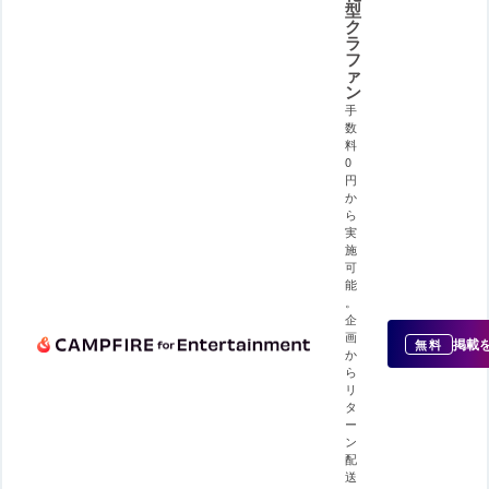
型
ク
ラ
フ
ァ
ン
手
数
料
0
円
か
ら
実
施
可
能
。
企
画
掲載
無料
か
ら
リ
タ
ー
ン
配
送