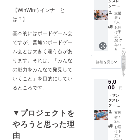
クスレ
ター ・
【WinWinウインナーと
ボード
支援
ゲーム
者：
は？】
会開催
2人
報告書
お届
・おす
け予
基本的にはボードゲーム会
すめ
定：
ボード
2017
ですが、普通のボードゲー
年11
ゲーム
こ
月
ム会とは大きく違う点があ
解説書
の
リ
（ゲー
タ
ー
ります。それは、「みんな
ム実施
ン
詳細を見る
を
の効果
選
の魅力をみんなで発見して
択
説明つ
す
る
き） ・
いくこと」を目的にしてい
5,0
win win
ウィン
00
るところです。
円
ナー
・サン
参加券
クスレ
ター ・
▼プロジェクトを
ボード
支援
ゲーム
者：
会開催
やろうと思った理
2人
報告書
お届
・おす
け予
由
すめ
定：
ボード
2017