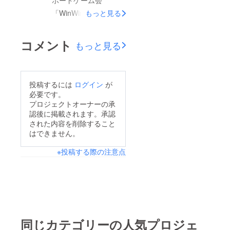
「WinWinウイン
もっと見る
ナー」を開催した
い!!」のプロジェクト
コメント
もっと見る
にご支援いただき誠に
ありがとうございまし
た。 11月11日13時19
投稿するには
ログイン
が
分、おかげ様で支援額
必要です。
は当初目標の15000円
プロジェクトオーナーの承
認後に掲載されます。承認
に対し、126%の達成
された内容を削除すること
率となる19000円とな
はできません。
り、プロジェクトの達
※投稿する際の注意点
成となりました。 ご
支援いただいた方々の
気持ちにお応えできる
よう大切に活用させて
いただきます。 まだ
支援の方は続きます
同じカテゴリーの人気プロジェ