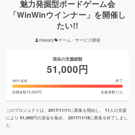
魅力発掘型ボードゲーム会
「WinWinウインナー」を開催し
たい!!
risasary
ゲーム・サービス開発
現在の支援総額
51,000
円
終了
340
%達成
目標金額
15,000
円
支援者数
11
人
このプロジェクトは、
2017/11/11
に募集を開始し、
11
人の支援
により
51,000
円の資金を集め、
2017/11/18
に募集を終了しまし
た