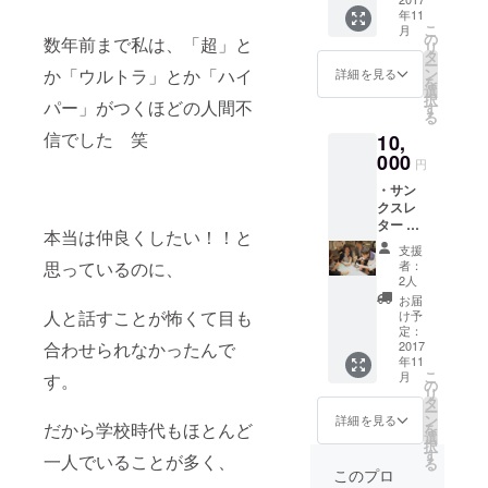
年11
ゲーム
こ
月
解説書
の
数年前まで私は、「超」と
リ
（ゲー
タ
ー
ム実施
か「ウルトラ」とか「ハイ
ン
詳細を見る
を
の効果
選
択
パー」がつくほどの人間不
説明つ
す
る
き） ・
信でした 笑
10,
win win
ウィン
000
円
ナー
・サン
参加券
クスレ
・イラ
ター ・
スト
本当は仲良くしたい！！と
ボード
レー
支援
ゲーム
ター本
思っているのに、
者：
会開催
田季紗
2人
報告書
Lineプ
お届
・おす
ロ
人と話すことが怖くて目も
け予
すめ
フィー
定：
合わせられなかったんで
ボード
2017
ル用 ご
年11
ゲーム
本人イ
こ
月
す。
解説書
ラスト
の
リ
（ゲー
製作 1
タ
ー
ム実施
枚
ン
詳細を見る
だから学校時代もほとんど
を
の効果
選
択
説明つ
す
一人でいることが多く、
る
き） ・
このプロ
win win