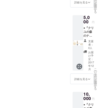
ー
（W30×
10oz
ン
頂けま
詳細を見る
------- 各
を
H20×D
コット
選
す。 ⑤
商品の
択
10cm）
ン生地
す
メモ
大きな
る
12oz
※写真は
帳 A７
画像は
5,0
コット
イメー
手のひ
トップ
ン生地
00
ジで絵
らサイ
ページ
円
③Lサイ
柄の大
ズ
でご確
●『クリ
ズトー
きさや
（W7.4
認くだ
ユの森
トバッ
位置は
×H10.5
さい。
のナル
ク
多少異
cm）
ビィ』
（W48×
なる場
100ペー
支援
グッズ
H40×D
合があ
ジ -------
者：
【I】
15ｃ
りま
0人
-----------
セット
ｍ）
す。 ③
-----------
お届
①手書
12oz
缶バッ
け予
-----------
きお礼
コット
定：
ジ3個
-----------
状 ②L
2017
ン生地
セット
- 各商品
年12
サイズ
※写真は
※トップ
の大き
こ
月
トート
イメー
の
ページ
な画像
リ
バック
ジで絵
タ
に掲載
はトッ
ー
（W48×
柄の大
ン
のL･M･
詳細を見る
プペー
を
H40×D
きさや
選
Sから、
ジでご
択
15ｃ
位置は
す
それぞ
確認く
る
ｍ）
多少異
れお好
ださ
10,
12oz
なる場
みのも
い。
コット
000
合があ
のを１
円
ン生地
りま
個づつ
●『クリ
③ファ
す。 ----
お選び