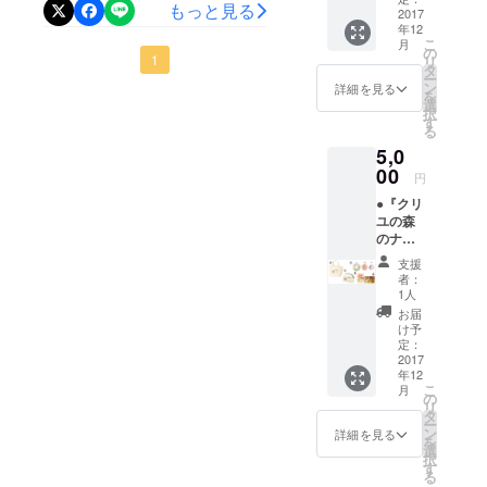
香りに思わずうとうと･･
３枚
もっと見る
状 ②２
2017
缶バッ
セット -
年12
WAYワ
ジ3個
-----------
こ
月
イド
セット
の
-----------
1
リ
トート
※トップ
タ
-----------
ー
（W43×
ページ
ン
-----------
詳細を見る
を
H27×D
に掲載
選
------- 各
択
10cm）
のL･M･
す
商品の
る
12oz
Sから、
大きな
5,0
コット
それぞ
画像は
ン生地
00
れお好
トップ
円
ショル
みのも
ページ
●『クリ
ダー
のを１
でご確
ユの森
バック
個づつ
認くだ
のナル
とハン
お選び
さい。
ビィ』
ドバッ
頂けま
支援
グッズ
クの
す。 ----
者：
【E】
2way仕
-----------
1人
セット
様。 ※
-----------
お届
①手書
写真は
-----------
け予
きお礼
イメー
定：
-----------
状 ②
2017
ジで絵
---- 各商
年12
トート
柄の大
品の大
こ
月
バック
きさや
の
きな画
リ
（S）
位置は
タ
像は
ー
W30×H
多少異
ン
トップ
詳細を見る
を
20×D10
なる場
選
ページ
択
cm
合があ
す
でご確
る
12oz
りま
認くだ