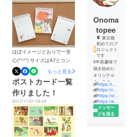
Onoma
topee
東京都
初めてのプ
ロジェクト
ほぼイメージどおりで一安
です
心(*^^*) サイズはA7とコン
5年前趣味で
パクトなので、お仕事のメ
描き始めた
もっと見る
オリジナル
モや、ちょこっとメッセー
ポストカード一覧
キャラク
https://twitter.com/narvionomatopee
ジを書いたりと様々な場面
ター『クリ
https://narvi-onomatopee.wixsite.com/narvi
作りました！
でお使いいただけます！ 中
ユの森のナ
https://store.line.me/stickershop/author/46881
2017/11/01 09:44
https://www.instagram.com/narvi.onomatopee/
ルビィ』。3
は裏表違う柄ですよ♡
メッセー
年前からこ
ジを送る
のキャラク
ターでキャ
ラクタービ
ジネスを始