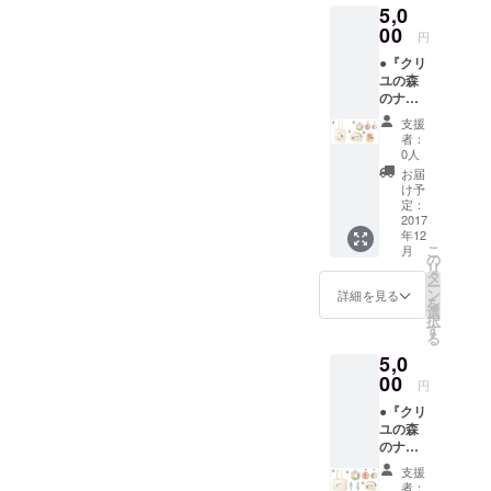
5,0
コット
す。 ③
さい。
ン生地
00
缶バッ
円
※写真は
ジ1個 ※
●『クリ
イメー
トップ
ユの森
ジで絵
ページ
のナル
柄の大
に掲載
ビィ』
きさや
のL･M･
支援
グッズ
位置は
Sから、
者：
【F】
多少異
お好み
0人
セット
なる場
のもの
お届
①手書
合があ
を１個
け予
きお礼
りま
定：
お選び
状 ②M
2017
す。 ③
頂けま
年12
サイズ
缶バッ
す。 ----
こ
月
トート
ジ3個
の
-----------
リ
（W36×
セット
タ
-----------
ー
H37×D
※トップ
ン
-----------
詳細を見る
を
11cm）
ページ
選
-----------
択
12oz
に掲載
す
---- 各商
る
コット
のL･M･
品の大
5,0
ン生地
Sから、
きな画
※写真は
00
それぞ
像は
円
イメー
れお好
トップ
●『クリ
ジで絵
みのも
ページ
ユの森
柄の大
のを１
でご確
のナル
きさや
個づつ
認くだ
ビィ』
位置は
お選び
さい。
支援
グッズ
多少異
頂けま
者：