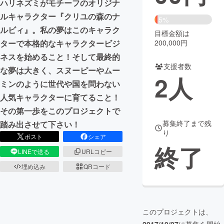
ハリネズミがモチーフのオリジナ
ルキャラクター『クリユの森のナ
まちづくり・地域活性化
5%
ルビィ』。私の夢はこのキャラク
目標金額は
200,000円
ターで本格的なキャラクタービジ
CAMPFIRE for Social Good
CAMPFIRE Creation
ネスを始めること！そして最終的
CAMPFIREふるさと納税
machi-ya
コミュニティ
支援者数
な夢は大きく、スヌーピーやムー
2
人
ミンのように世代や国を問わない
人気キャラクターに育てること！
その第一歩をこのプロジェクトで
募集終了まで残
踏み出させて下さい！
り
ポスト
シェア
終了
LINEで送る
URLコピー
埋め込み
QRコード
このプロジェクトは、