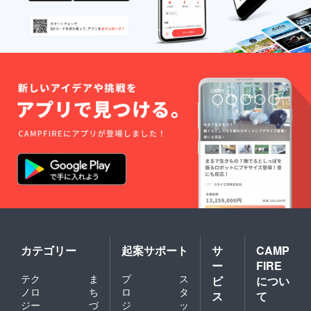
ンで簡
単接着
できま
す。
⑨2018
年卓上
カレン
ダー
W182×
H116 ---
-----------
-----------
-----------
-----------
----- 各
商品の
大きな
画像は
トップ
ページ
でご確
認くだ
さい。
カテゴリー
起案サポート
サ
CAMP
ー
FIRE
テク
ま
プ
ス
ビ
につい
ノロ
ち
ロ
タ
ス
て
ジー
づ
ジ
ッ