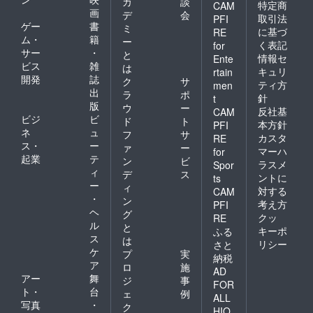
カ
談
特定商
CAM
画
デ
会
取引法
PFI
ゲー
書
ミ
に基づ
RE
ム・
籍
ー
く表記
for
サー
・
と
情報セ
Ente
ビス
雑
は
キュリ
rtain
開発
誌
ク
サ
ティ方
men
出
ラ
ポ
針
t
版
ウ
ー
反社基
CAM
ビジ
ビ
ド
ト
本方針
PFI
ネ
ュ
フ
サ
カスタ
RE
ス・
ー
ァ
ー
マーハ
for
起業
テ
ン
ビ
ラスメ
Spor
ィ
デ
ス
ントに
ts
ー
ィ
対する
CAM
・
ン
考え方
PFI
ヘ
グ
クッ
RE
ル
と
キーポ
ふる
ス
は
リシー
さと
ケ
プ
実
納税
ア
ロ
施
AD
アー
舞
ジ
事
FOR
ト・
台
ェ
例
ALL
写真
・
ク
HIO