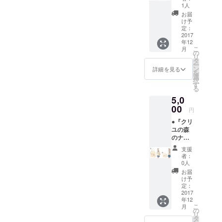
【G】
なる場
す。 ④
1人
セット
合があ
ファス
お届
①手書
りま
ナー
け予
きお礼
す。 ③
定：
ポーチ
状 ①２
2017
ファス
（W13×
年12
WAYワ
ナー
H10×D
こ
月
イド
ポーチ
の
６cm）
リ
トート
（W13×
タ
10oz
ー
（W43×
H10×D
ン
コット
詳細を見る
を
H27×D
６cm）
選
ン生地
択
10cm）
10oz
す
⑤メモ
る
12oz
コット
帳 A７
5,0
コット
ン生地
手のひ
ン生地
00
④缶
らサイ
円
ショル
バッジ3
ズ
●『クリ
ダー
個セッ
（W7.4
ユの森
バック
ト ※
×H10.5
のナル
とハン
トップ
cm）
ビィ』
ドバッ
ページ
100ペー
支援
グッズ
クの
に掲載
ジ ⑥ポ
者：
【H】
2way仕
のL･M･
0人
スト
セット
様。 ②
Sから、
カード
お届
①手書
ファス
それぞ
け予
３枚
きお礼
ナー
定：
れお好
セット -
状 ②S
2017
ポーチ
みのも
-----------
年12
サイズ
（W13×
のを１
-----------
こ
月
トート
H10×D
の
個づつ
-----------
リ
バック
６cm）
タ
お選び
-----------