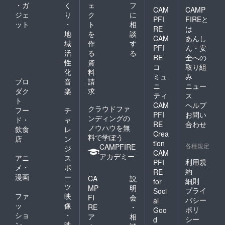
・ガ
く
ェ
フ
CAM
CAMP
ジェ
り
ク
に
PFI
FIREと
ット
・
ト
相
RE
は
地
を
談
CAM
あんし
域
作
す
PFI
ん・安
活
る
る
RE
全への
性
資
コ
取り組
化
料
ミュ
み
プロ
音
請
ニ
ニュー
ダク
楽
求
ティ
ス
ト
CAM
ヘルプ
クラウドファ
フー
チ
PFI
お問い
ンディングの
ド・
ャ
RE
合わせ
ノウハウを無
飲食
レ
Crea
料で学ぼう
店
ン
tion
各種規定
CAMPFIRE
ジ
CAM
アカデミー
アニ
ス
利用規
PFI
メ・
ポ
約
RE
漫画
ー
CA
説
細則
for
ツ
MP
明
プライ
Soci
ファ
映
FI
会
バシー
al
ッ
像
RE
・
ポリ
Goo
ショ
・
ア
相
シー
d
ン
映