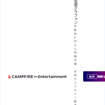
化
型
ク
ラ
フ
ァ
ン
手
数
料
0
円
か
ら
実
施
可
能
。
企
画
掲載
無料
か
ら
リ
タ
ー
ン
配
送