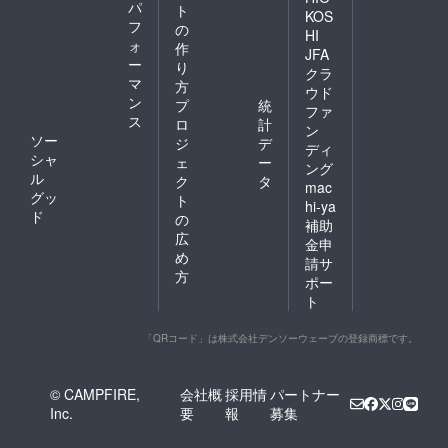
パ
ト
KOS
フ
の
HI
ォ
作
JFA
ー
り
クラ
マ
方
ウド
ン
プ
統
ファ
ス
ロ
計
ン
ソー
ジ
デ
ディ
シャ
ェ
ー
ング
ル
ク
タ
mac
グッ
ト
hi-ya
ド
の
補助
広
金申
め
請サ
方
ポー
ト
「QRコード」は株式会社デンソーウェーブの登録商標です。
© CAMPFIRE,
会社概
採用情
パートナー
Inc.
要
報
募集