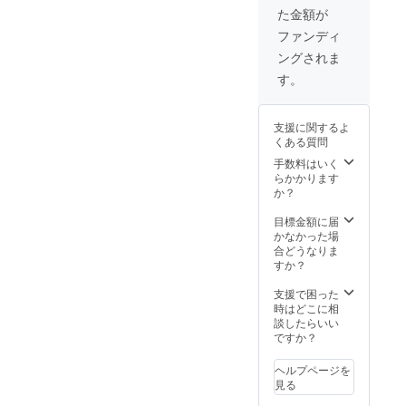
④Lサイ
ページ
た金額が
ズトー
でご確
トバッ
認くだ
ファンディ
ク
さい。
ングされま
（W48×
H40×D
す。
15ｃ
ｍ）
12oz
支援に関するよ
コット
くある質問
ン生地
※写真は
手数料はいく
イメー
らかかります
ジで絵
か？
柄の大
きさや
目標金額に届
位置は
かなかった場
多少異
合どうなりま
なる場
すか？
合があ
りま
支援で困った
す。 ⑤
時はどこに相
缶バッ
談したらいい
ジ3個
ですか？
セット
※トップ
ヘルプページを
ページ
見る
に掲載