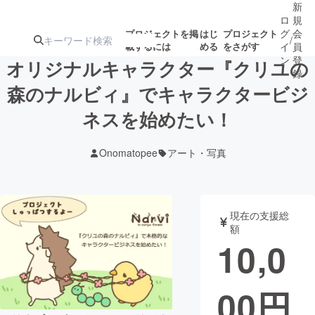
新
ロ
規
グ
会
プロジェクトを掲
はじ
プロジェクト
/
載するには
める
をさがす
イ
員
ン
登
オリジナルキャラクター『クリユの
録
森のナルビィ』でキャラクタービジ
ネスを始めたい！
人気のプロ
注目のリ
注目の新着プロ
募集終了が近いプ
もうすぐ公開
ジェクト
ターン
ジェクト
ロジェクト
されます
Onomatopee
アート・写真
アート・写真
音楽
現在の支援総
テクノロジー・ガジェット
ゲーム・サ
額
10,0
映像・映画
書籍・雑誌
00
円
ビジネス・起業
チャレンジ