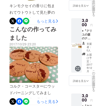
バック
タ
したいで
ー
（W30×
キンモクセイの香りに包ま
ン
詳細を見る
す！
を
H20×D
選
択
れてウトウトして見た夢の
10cm）
す
る
12oz
イメージです。
3,0
コット
もっと見る
ン生地
00
円
こんなの作ってみ
※写真は
●『クリ
イメー
ユの森
ジで絵
ました
のナル
柄の大
ビィ』
きさや
2017/10/29 23:20
支援
グッズ
位置は
者：
【B】
多少異
0人
セット
なる場
お届
①手書
合があ
け予
きお礼
りま
定：
状 ②
2017
す。 ③
年12
ファス
缶バッ
こ
月
ナー
ジ3個
の
リ
ポーチ
セット
タ
ー
（W13×
※トップ
ン
詳細を見る
を
H10×D
ページ
選
コルク・コースターにウッ
択
６cm）
に掲載
す
る
10oz
のL･M･
ドバーニングしてみまし
3,0
コット
Sから、
ン生地
た。 こんなキャラクター
00
それぞ
円
もっと見る
※写真は
れお好
グッズもアリかなぁと思い
●『クリ