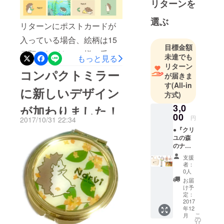
リターンを
めたいと考
え、現在は
選ぶ
リターンにポストカードが
様々なグッ
入っている場合、絵柄は15
ズを扱う雑
目標金額
貨店に勤務
種類からパトロン様に番号
未達でも
もっと見る
しながら、
リターン
をご指定頂くことで、お好
コンパクトミラー
その合間を
が届きま
きなカードをお選び頂けま
す
(All-in
縫って創作
に新しいデザイン
方式)
す！もちろん同じ絵柄を複
活動をして
3,0
が加わりました！
います。
数枚ご指定頂くことも可能
00
今回のクラ
円
2017/10/31 22:34
です！
ウドファン
●『クリ
ユの森
ディングの
のナル
プロジェク
ビィ』
支援
グッズ
トをキッカ
者：
【A】
0人
ケに、本格
セット
お届
的なキャラ
①手書
け予
きお礼
定：
クタービジ
状 ②S
2017
ネスの第一
年12
サイズ
こ
月
歩を踏み出
トート
の
リ