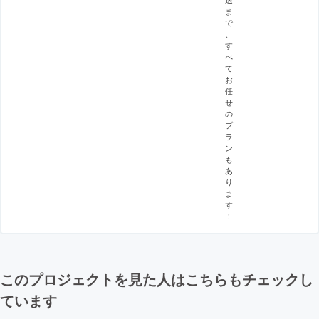
ま
で
、
す
べ
て
お
任
せ
の
プ
ラ
ン
も
あ
り
ま
す
！
このプロジェクトを見た人はこちらもチェックし
ています