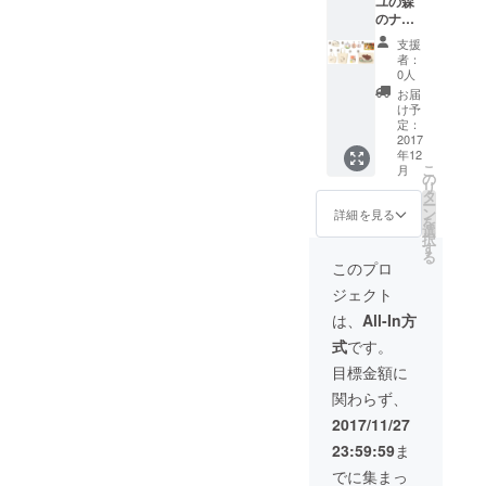
ユの森
スナー
-----------
頂けま
のナル
ポーチ
-----------
す。 ----
ビィ』
（W13×
-----------
-----------
支援
グッズ
H10×D
-----------
-----------
者：
【J】
６cm）
---- 各商
0人
-----------
セット
10oz
品の大
-----------
お届
①手書
コット
きな画
け予
---- 各商
きお礼
ン生地
定：
像は
品の大
状 ②
2017
※写真は
トップ
きな画
年12
ファス
イメー
ページ
像は
こ
月
ナー
ジで絵
の
でご確
トップ
リ
ポーチ
柄の大
タ
認くだ
ページ
ー
（W13×
きさや
ン
さい。
詳細を見る
でご確
を
H10×D
位置は
選
認くだ
択
６cm）
多少異
す
さい。
る
10oz
なる場
このプロ
コット
合があ
ジェクト
ン生地
りま
③Sサイ
す。 ----
は、
All-In方
ズトー
-----------
式
です。
トバッ
-----------
ク
-----------
目標金額に
（W30×
-----------
関わらず、
H20×D
---- 各商
10cm）
品の大
2017/11/27
12oz
きな画
23:59:59
ま
コット
像は
ン生地
トップ
でに集まっ