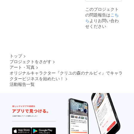
のL･M･
Sから、
このプロジェクト
それぞ
の問題報告は
こち
れお好
みのも
ら
よりお問い合わ
のを１
せください
個づつ
お選び
頂けま
す。 ⑥
ポスト
カード
トップ
>
３枚
プロジェクトをさがす
>
セッ
アート・写真
>
ト。 ⑦
メモ
オリジナルキャラクター『クリユの森のナルビィ』でキャラ
帳 A７
クタービジネスを始めたい！
>
手のひ
活動報告一覧
らサイ
ズ
（W7.4
×H10.5
cm）
100ペー
ジ ⑧刺
繍ワッ
ペン
アイロ