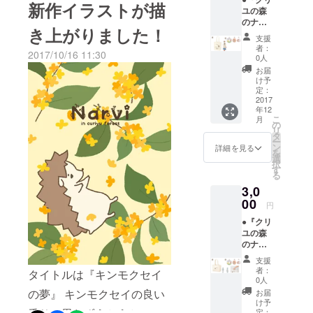
イメー
みのも
新作イラストが描
ユの森
ジで絵
のを１
ます(*^^*)
のナル
柄の大
個づつ
き上がりました！
ビィ』
きさや
お選び
支援
グッズ
位置は
頂けま
者：
2017/10/16 11:30
【C】
多少異
す。 ④
0人
セット
なる場
ポスト
お届
①手書
合があ
カード
け予
きお礼
りま
定：
３枚
状 ②M
2017
す。 ③
セッ
年12
サイズ
缶バッ
ト。 ----
こ
月
トート
ジ3個
の
-----------
リ
（W36×
セット
タ
-----------
ー
H37×D
※トップ
ン
-----------
詳細を見る
を
11cm）
ページ
選
-----------
択
12oz
に掲載
す
---- 各商
る
コット
のL･M･
品の大
3,0
ン生地
Sから、
きな画
※写真は
00
それぞ
像は
円
イメー
れお好
トップ
●『クリ
ジで絵
みのも
ページ
ユの森
柄の大
のを１
でご確
のナル
きさや
個づつ
認くだ
ビィ』
位置は
お選び
さい。
支援
グッズ
多少異
頂けま
者：
タイトルは『キンモクセイ
【D】
なる場
す。 ④
0人
セット
合があ
ポスト
の夢』 キンモクセイの良い
お届
①手書
りま
カード
け予
きお礼
す。 ③
定：