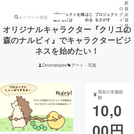
新
ロ
規
グ
会
プロジェクトを掲
はじ
プロジェクト
/
載するには
める
をさがす
イ
員
ン
登
オリジナルキャラクター『クリユの
録
森のナルビィ』でキャラクタービジ
ネスを始めたい！
人気のプロ
注目のリ
注目の新着プロ
募集終了が近いプ
もうすぐ公開
ジェクト
ターン
ジェクト
ロジェクト
されます
Onomatopee
アート・写真
アート・写真
音楽
現在の支援総
テクノロジー・ガジェット
ゲーム・サ
額
10,0
映像・映画
書籍・雑誌
00
円
ビジネス・起業
チャレンジ