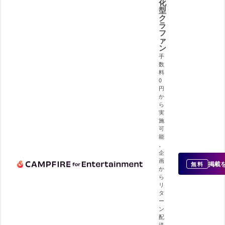
化
型
ク
ラ
フ
ァ
ン
手
数
料
0
円
か
ら
実
施
可
能
。
企
画
掲載
無料
か
ら
リ
タ
ー
ン
配
送