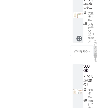
イメー
みのも
ユの森
ジで絵
のを１
のナル
柄の大
個づつ
ビィ』
きさや
お選び
支援
グッズ
位置は
頂けま
者：
【C】
多少異
す。 ④
0人
セット
なる場
ポスト
お届
①手書
合があ
カード
け予
きお礼
りま
定：
３枚
状 ②M
2017
す。 ③
セッ
年12
サイズ
缶バッ
ト。 ----
こ
月
トート
ジ3個
の
-----------
リ
（W36×
セット
タ
-----------
ー
H37×D
※トップ
ン
-----------
詳細を見る
を
11cm）
ページ
選
-----------
択
12oz
に掲載
す
---- 各商
る
コット
のL･M･
品の大
3,0
ン生地
Sから、
きな画
※写真は
00
それぞ
像は
円
イメー
れお好
トップ
●『クリ
ジで絵
みのも
ページ
ユの森
柄の大
のを１
でご確
のナル
きさや
個づつ
認くだ
ビィ』
位置は
お選び
さい。
支援
グッズ
多少異
頂けま
者：
【D】
なる場
す。 ④
0人
セット
合があ
ポスト
お届
①手書
りま
カード
け予
きお礼
す。 ③
定：