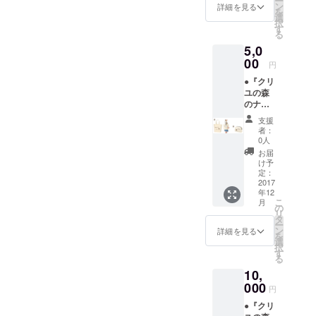
ー
（W30×
10oz
ン
頂けま
詳細を見る
------- 各
を
H20×D
コット
選
す。 ⑤
商品の
択
10cm）
ン生地
す
メモ
大きな
る
12oz
※写真は
帳 A７
画像は
5,0
コット
イメー
手のひ
トップ
ン生地
00
ジで絵
らサイ
ページ
円
③Lサイ
柄の大
ズ
でご確
●『クリ
ズトー
きさや
（W7.4
認くだ
ユの森
トバッ
位置は
×H10.5
さい。
のナル
ク
多少異
cm）
ビィ』
（W48×
なる場
100ペー
支援
グッズ
H40×D
合があ
ジ -------
者：
【I】
15ｃ
りま
0人
-----------
セット
ｍ）
す。 ③
-----------
お届
①手書
12oz
缶バッ
け予
-----------
きお礼
コット
定：
ジ3個
-----------
状 ②L
2017
ン生地
セット
- 各商品
年12
サイズ
※写真は
※トップ
の大き
こ
月
トート
イメー
の
ページ
な画像
リ
バック
ジで絵
タ
に掲載
はトッ
ー
（W48×
柄の大
ン
のL･M･
詳細を見る
プペー
を
H40×D
きさや
選
Sから、
ジでご
択
15ｃ
位置は
す
それぞ
確認く
る
ｍ）
多少異
れお好
ださ
10,
12oz
なる場
みのも
い。
コット
000
合があ
のを１
円
ン生地
りま
個づつ
●『クリ
③ファ
す。 ----
お選び