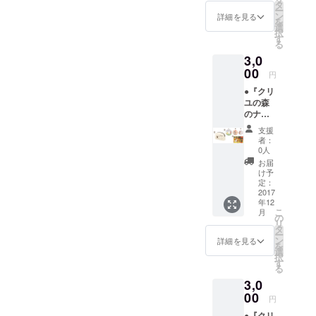
バック
タ
したいで
ー
（W30×
ン
詳細を見る
す！
を
H20×D
選
択
10cm）
す
る
12oz
3,0
コット
ン生地
00
円
※写真は
●『クリ
イメー
ユの森
ジで絵
のナル
柄の大
ビィ』
きさや
支援
グッズ
位置は
者：
【B】
多少異
0人
セット
なる場
お届
①手書
合があ
け予
きお礼
りま
定：
状 ②
2017
す。 ③
年12
ファス
缶バッ
こ
月
ナー
ジ3個
の
リ
ポーチ
セット
タ
ー
（W13×
※トップ
ン
詳細を見る
を
H10×D
ページ
選
択
６cm）
に掲載
す
る
10oz
のL･M･
3,0
コット
Sから、
ン生地
00
それぞ
円
※写真は
れお好
●『クリ