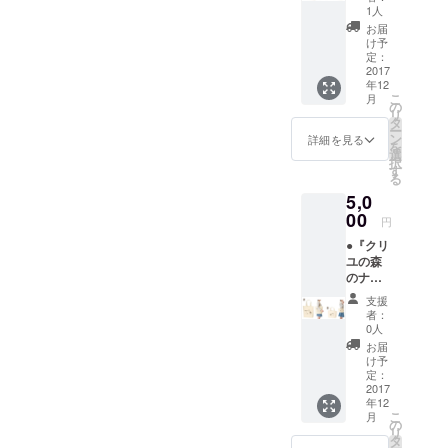
【G】
なる場
す。 ④
1人
セット
合があ
ファス
お届
①手書
りま
ナー
け予
きお礼
す。 ③
定：
ポーチ
状 ①２
2017
ファス
（W13×
年12
WAYワ
ナー
H10×D
こ
月
イド
ポーチ
の
６cm）
リ
トート
（W13×
タ
10oz
ー
（W43×
H10×D
ン
コット
詳細を見る
を
H27×D
６cm）
選
ン生地
択
10cm）
10oz
す
⑤メモ
る
12oz
コット
帳 A７
5,0
コット
ン生地
手のひ
ン生地
00
④缶
らサイ
円
ショル
バッジ3
ズ
●『クリ
ダー
個セッ
（W7.4
ユの森
バック
ト ※
×H10.5
のナル
とハン
トップ
cm）
ビィ』
ドバッ
ページ
100ペー
支援
グッズ
クの
に掲載
ジ ⑥ポ
者：
【H】
2way仕
のL･M･
0人
スト
セット
様。 ②
Sから、
カード
お届
①手書
ファス
それぞ
け予
３枚
きお礼
ナー
定：
れお好
セット -
状 ②S
2017
ポーチ
みのも
-----------
年12
サイズ
（W13×
のを１
-----------
こ
月
トート
H10×D
の
個づつ
-----------
リ
バック
６cm）
タ
お選び
-----------