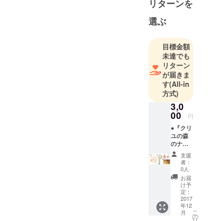
リターンを
めたいと考
え、現在は
選ぶ
様々なグッ
ズを扱う雑
目標金額
貨店に勤務
未達でも
しながら、
リターン
その合間を
が届きま
す
(All-in
縫って創作
方式)
活動をして
3,0
います。
00
今回のクラ
円
ウドファン
●『クリ
ユの森
ディングの
のナル
プロジェク
ビィ』
支援
グッズ
トをキッカ
者：
【A】
0人
ケに、本格
セット
お届
的なキャラ
①手書
け予
きお礼
定：
クタービジ
状 ②S
2017
ネスの第一
年12
サイズ
こ
月
歩を踏み出
トート
の
リ