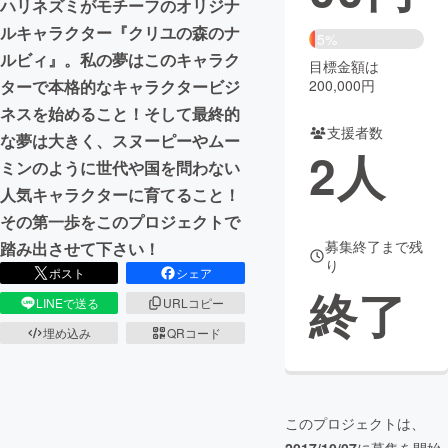
ハリネズミがモチーフのオリジナ
ルキャラクター『クリユの森のナ
まちづくり・地域活性化
5%
ルビィ』。私の夢はこのキャラク
目標金額は
200,000円
ターで本格的なキャラクタービジ
CAMPFIRE for Social Good
CAMPFIRE Creation
ネスを始めること！そして最終的
CAMPFIREふるさと納税
machi-ya
コミュニティ
支援者数
な夢は大きく、スヌーピーやムー
2
人
ミンのように世代や国を問わない
人気キャラクターに育てること！
その第一歩をこのプロジェクトで
募集終了まで残
踏み出させて下さい！
り
ポスト
シェア
終了
LINEで送る
URLコピー
埋め込み
QRコード
このプロジェクトは、