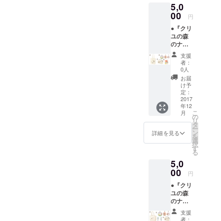
5,0
コット
す。 ③
さい。
ン生地
00
缶バッ
円
※写真は
ジ1個 ※
●『クリ
イメー
トップ
ユの森
ジで絵
ページ
のナル
柄の大
に掲載
ビィ』
きさや
のL･M･
支援
グッズ
位置は
Sから、
者：
【F】
多少異
お好み
0人
セット
なる場
のもの
お届
①手書
合があ
を１個
け予
きお礼
りま
定：
お選び
状 ②M
2017
す。 ③
頂けま
年12
サイズ
缶バッ
す。 ----
こ
月
トート
ジ3個
の
-----------
リ
（W36×
セット
タ
-----------
ー
H37×D
※トップ
ン
-----------
詳細を見る
を
11cm）
ページ
選
-----------
択
12oz
に掲載
す
---- 各商
る
コット
のL･M･
品の大
5,0
ン生地
Sから、
きな画
※写真は
00
それぞ
像は
円
イメー
れお好
トップ
●『クリ
ジで絵
みのも
ページ
ユの森
柄の大
のを１
でご確
のナル
きさや
個づつ
認くだ
ビィ』
位置は
お選び
さい。
支援
グッズ
多少異
頂けま
者：