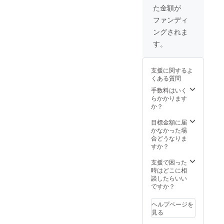
④Lサイ
ページ
た金額が
ズトー
でご確
トバッ
認くだ
ファンディ
ク
さい。
ングされま
（W48×
H40×D
す。
15ｃ
ｍ）
12oz
支援に関するよ
コット
くある質問
ン生地
※写真は
手数料はいく
イメー
らかかります
ジで絵
か？
柄の大
きさや
目標金額に届
位置は
かなかった場
多少異
合どうなりま
なる場
すか？
合があ
りま
支援で困った
す。 ⑤
時はどこに相
缶バッ
談したらいい
ジ3個
ですか？
セット
※トップ
ヘルプページを
ページ
見る
に掲載