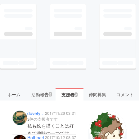
ホーム
活動報告
仲間募集
コメント
支援者
5
2
dovefyune
2017/11/26 03:21
3件
の支援者です
私も絵を描くことは好
きで趣味の一つではあ
Rothbart
2017/10/12 08:37