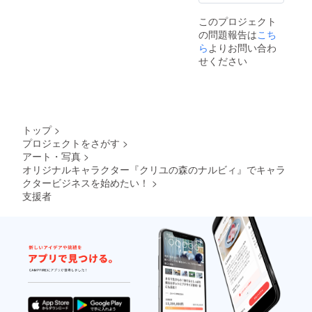
のL･M･
Sから、
このプロジェクト
それぞ
の問題報告は
こち
れお好
みのも
ら
よりお問い合わ
のを１
せください
個づつ
お選び
頂けま
す。 ⑥
ポスト
カード
トップ
>
３枚
プロジェクトをさがす
>
セッ
アート・写真
>
ト。 ⑦
メモ
オリジナルキャラクター『クリユの森のナルビィ』でキャラ
帳 A７
クタービジネスを始めたい！
>
手のひ
支援者
らサイ
ズ
（W7.4
×H10.5
cm）
100ペー
ジ ⑧刺
繍ワッ
ペン
アイロ