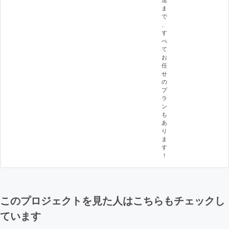
ま
で
、
す
べ
て
お
任
せ
の
プ
ラ
ン
も
あ
り
ま
す
！
このプロジェクトを見た人はこちらもチェックし
ています