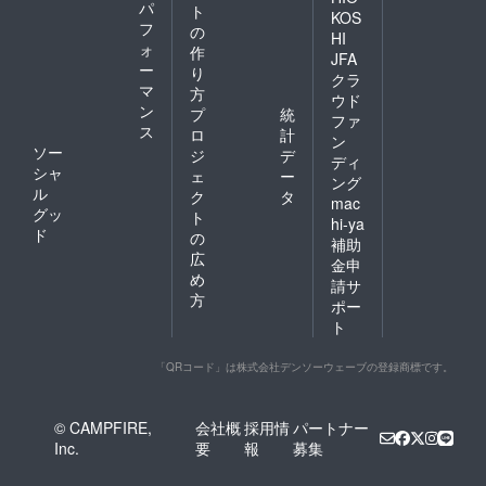
パ
ト
KOS
フ
の
HI
ォ
作
JFA
ー
り
クラ
マ
方
ウド
ン
プ
統
ファ
ス
ロ
計
ン
ソー
ジ
デ
ディ
シャ
ェ
ー
ング
ル
ク
タ
mac
グッ
ト
hi-ya
ド
の
補助
広
金申
め
請サ
方
ポー
ト
「QRコード」は株式会社デンソーウェーブの登録商標です。
© CAMPFIRE,
会社概
採用情
パートナー
Inc.
要
報
募集