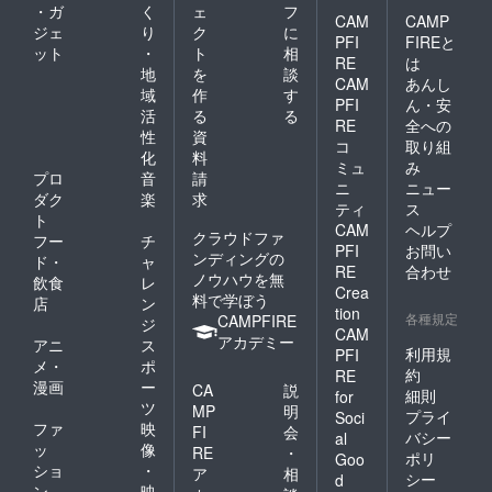
・ガ
く
ェ
フ
CAM
CAMP
ジェ
り
ク
に
PFI
FIREと
ット
・
ト
相
RE
は
地
を
談
CAM
あんし
域
作
す
PFI
ん・安
活
る
る
RE
全への
性
資
コ
取り組
化
料
ミュ
み
プロ
音
請
ニ
ニュー
ダク
楽
求
ティ
ス
ト
CAM
ヘルプ
クラウドファ
フー
チ
PFI
お問い
ンディングの
ド・
ャ
RE
合わせ
ノウハウを無
飲食
レ
Crea
料で学ぼう
店
ン
tion
各種規定
CAMPFIRE
ジ
CAM
アカデミー
アニ
ス
利用規
PFI
メ・
ポ
約
RE
漫画
ー
CA
説
細則
for
ツ
MP
明
プライ
Soci
ファ
映
FI
会
バシー
al
ッ
像
RE
・
ポリ
Goo
ショ
・
ア
相
シー
d
ン
映