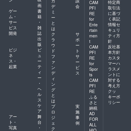
カ
談
特定商
CAM
画
デ
会
取引法
PFI
ゲー
書
ミ
に基づ
RE
ム・
籍
ー
く表記
for
サー
・
と
情報セ
Ente
ビス
雑
は
キュリ
rtain
開発
誌
ク
サ
ティ方
men
出
ラ
ポ
針
t
版
ウ
ー
反社基
CAM
ビジ
ビ
ド
ト
本方針
PFI
ネ
ュ
フ
サ
カスタ
RE
ス・
ー
ァ
ー
マーハ
for
起業
テ
ン
ビ
ラスメ
Spor
ィ
デ
ス
ントに
ts
ー
ィ
対する
CAM
・
ン
考え方
PFI
ヘ
グ
クッ
RE
ル
と
キーポ
ふる
ス
は
リシー
さと
ケ
プ
実
納税
ア
ロ
施
AD
アー
舞
ジ
事
FOR
ト・
台
ェ
例
ALL
写真
・
ク
HIO