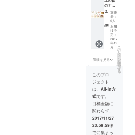
ユの森
スナー
-----------
頂けま
のナル
ポーチ
-----------
す。 ----
ビィ』
（W13×
-----------
-----------
支援
グッズ
H10×D
-----------
-----------
者：
【J】
６cm）
---- 各商
0人
-----------
セット
10oz
品の大
-----------
お届
①手書
コット
きな画
け予
---- 各商
きお礼
ン生地
定：
像は
品の大
状 ②
2017
※写真は
トップ
きな画
年12
ファス
イメー
ページ
像は
こ
月
ナー
ジで絵
の
でご確
トップ
リ
ポーチ
柄の大
タ
認くだ
ページ
ー
（W13×
きさや
ン
さい。
詳細を見る
でご確
を
H10×D
位置は
選
認くだ
択
６cm）
多少異
す
さい。
る
10oz
なる場
このプロ
コット
合があ
ジェクト
ン生地
りま
③Sサイ
す。 ----
は、
All-In方
ズトー
-----------
式
です。
トバッ
-----------
ク
-----------
目標金額に
（W30×
-----------
関わらず、
H20×D
---- 各商
10cm）
品の大
2017/11/27
12oz
きな画
23:59:59
ま
コット
像は
ン生地
トップ
でに集まっ