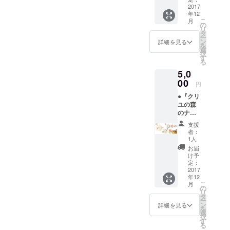
３枚
状 ②２
2017
缶バッ
セット -
年12
WAYワ
ジ3個
-----------
こ
月
イド
セット
の
-----------
リ
トート
※トップ
タ
-----------
ー
（W43×
ページ
ン
-----------
詳細を見る
を
H27×D
に掲載
選
------- 各
択
10cm）
のL･M･
す
商品の
る
12oz
Sから、
大きな
5,0
コット
それぞ
画像は
ン生地
00
れお好
トップ
円
ショル
みのも
ページ
●『クリ
ダー
のを１
でご確
ユの森
バック
個づつ
認くだ
のナル
とハン
お選び
さい。
ビィ』
ドバッ
頂けま
支援
グッズ
クの
す。 ----
者：
【E】
2way仕
-----------
1人
セット
様。 ※
-----------
お届
①手書
写真は
-----------
け予
きお礼
イメー
定：
-----------
状 ②
2017
ジで絵
---- 各商
年12
トート
柄の大
品の大
こ
月
バック
きさや
の
きな画
リ
（S）
位置は
タ
像は
ー
W30×H
多少異
ン
トップ
詳細を見る
を
20×D10
なる場
選
ページ
択
cm
合があ
す
でご確
る
12oz
りま
認くだ