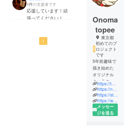
ります。
1件
の支援者です
描かれたキャラクター
応援しています！頑
の雰囲気、設定された
Onoma
張ってください！
世界観、作者様の意思
topee
に惹かれ、応援させて
東京都
いただこうと思いまし
1
初めてのプ
た。クリユの森のナル
ロジェクト
ビィはもちろん、更な
です
るキャラクターや世界
5年前趣味で
観、それら展開に期待
描き始めた
しています。
オリジナル
キャラク
https://twitter.com/narvionomatopee
ター『クリ
https://narvi-onomatopee.wixsite.com/narvi
ユの森のナ
https://store.line.me/stickershop/author/46881
https://www.instagram.com/narvi.onomatopee/
ルビィ』。3
メッセー
年前からこ
ジを送る
のキャラク
ターでキャ
ラクタービ
ジネスを始