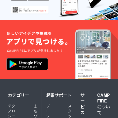
ンで簡
単接着
できま
す。
⑨2018
年卓上
カレン
ダー
W182×
H116 ---
-----------
-----------
-----------
-----------
----- 各
商品の
大きな
画像は
トップ
ページ
でご確
認くだ
さい。
カテゴリー
起案サポート
サ
CAMP
ー
FIRE
テク
ま
プ
ス
ビ
につい
ノロ
ち
ロ
タ
ス
て
ジー
づ
ジ
ッ