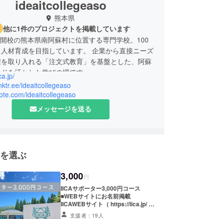
ideaitcollegeaso
熊本県
他に1件のプロジェクトを掲載しています
4月開校の熊本県南阿蘇村に位置する専門学校。100
う人材育成を目指しています。 企業から直接ニーズ
程を取り入れる「注文式教育」を基盤とした、阿蘇
ルドを活かした学びの場です。
ca.jp/
inktr.ee/ideaitcollegeaso
note.com/ideaitcollegeaso
メッセージを送る
を選ぶ
3,000
円
IICAサポーター3,000円コース
■WEBサイトにお名前掲載
IICAWEBサイト（ https://iica.jp/ ）
内に、IICAサポーターとしてお名前
支援者：19人