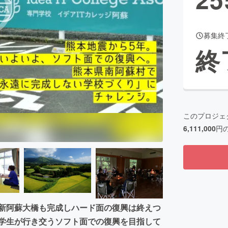
募集終
CAMPFIRE for Social Good
CAMPFIRE Creation
終
CAMPFIREふるさと納税
machi-ya
コミュニティ
このプロジェ
6,111,000
円
。新阿蘇大橋も完成しハード面の復興は終えつ
、学生が行き交うソフト面での復興を目指して