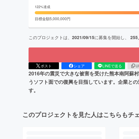
122
%達成
目標金額
5,000,000
円
このプロジェクトは、
2021/09/15
に募集を開始し、
255
ポスト
シェア
LINEで送る
U
2016年の震災で大きな被害を受けた熊本南阿蘇
うソフト面での復興を目指しています。企業との
す。
このプロジェクトを見た人はこちらもチ