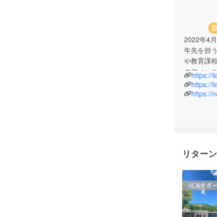
2022年
年先を担
や教育課
のフィー
https://ii
https://l
https://
リターン