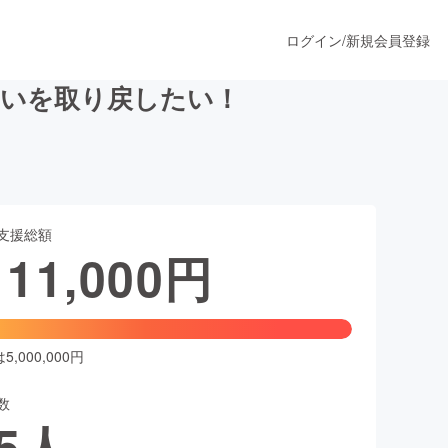
ログイン
/
新規会員登録
わいを取り戻したい！
うすぐ公開されます
支援総額
プロダクト
111,000
円
ファッション
スポーツ
,000,000円
数
ア
ソーシャルグッド
5
人