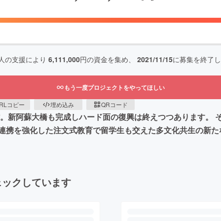
人の支援により
6,111,000
円の資金を集め、
2021/11/15
に募集を終了し
もう一度プロジェクトをやってほしい
RLコピー
埋め込み
QRコード
村。新阿蘇大橋も完成しハード面の復興は終えつつあります。
連携を強化した注文式教育で留学生も交えた多文化共生の新たな
ェックしています