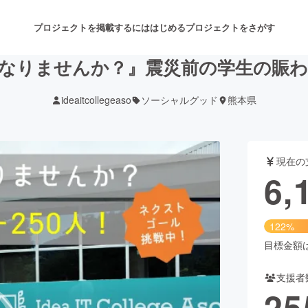
プロジェクトを掲載するには
はじめる
プロジェクトをさがす
ーになりませんか？』震災前の学生の賑
ideaitcollegeaso
ソーシャルグッド
熊本県
注目のリターン
注目の新着プロジェクト
募集終了が近いプロジェクト
も
現在の
音楽
舞台・パフォーマンス
6,
ゲーム・サービス開発
フード・飲食店
122%
書籍・雑誌出版
アニメ・漫画
目標金額は5
支援者
チャレンジ
ビューティー・ヘルスケ
25