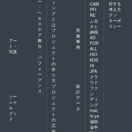
ー
ィ
対する
CAM
・
ン
考え方
PFI
ヘ
グ
クッ
RE
ル
と
キーポ
ふる
ス
は
リシー
さと
ケ
プ
実
納税
ア
ロ
施
AD
アー
舞
ジ
事
FOR
ト・
台
ェ
例
ALL
写真
・
ク
HIO
パ
ト
KOS
フ
の
HI
ォ
作
JFA
ー
り
クラ
マ
方
ウド
ン
プ
統
ファ
ス
ロ
計
ン
ソー
ジ
デ
ディ
シャ
ェ
ー
ング
ル
ク
タ
mac
グッ
ト
hi-ya
ド
の
補助
広
金申
め