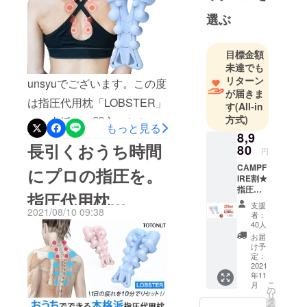
を拡大しま
選ぶ
した。
2018年、ク
目標金額
ラウドファ
未達でも
ンディング
リターン
unsyuでございます。この度
事業にも参
が届きま
入し、主に
は指圧代用枕「LOBSTER」
す
(All-in
海外から斬
方式)
にご支援・ご関心いただき
もっと見る
新なる高品
8,9
まして、誠にありがとうご
質電子製品
長引くおうち時間
80
円
ざいます(^^)/ご報告が遅く
を日本へ輸
CAMPF
にプロの指圧を。
入し、日本
なり、大変失礼いたしまし
IRE割★
指圧代
のお客様に
指圧代用枕
た。本プロジェクトは多く
用枕
紹介する。
支援
「LOBS
2021/08/10 09:38
者：
の皆さまのお力添えにより
「LOBSTER」プ
TER」1
40人
セット
目標金額200,000円を達成
お届
【1セッ
ロジェクトスター
け予
し、既に400,000円を超える
トの内
定：
容】 ・
2021
ト！
ご支援を賜っております！
年11
指圧代
こ
月
用枕 x1
の
本当にありがとうございま
リ
・収納
タ
ー