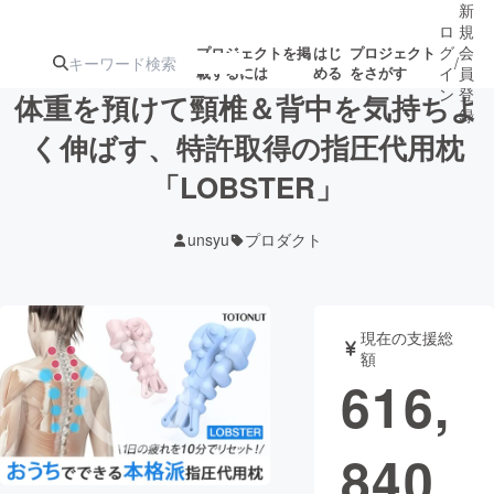
新
ロ
規
グ
会
プロジェクトを掲
はじ
プロジェクト
/
載するには
める
をさがす
イ
員
ン
登
体重を預けて頸椎＆背中を気持ちよ
録
く伸ばす、特許取得の指圧代用枕
「LOBSTER」
人気のプロ
注目のリ
注目の新着プロ
募集終了が近いプ
もうすぐ公開
ジェクト
ターン
ジェクト
ロジェクト
されます
unsyu
プロダクト
アート・写真
音楽
現在の支援総
テクノロジー・ガジェット
ゲーム・サ
額
616,
映像・映画
書籍・雑誌
840
ビジネス・起業
チャレンジ