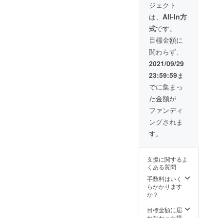
ジェクト
は、生
になる
産、配
可能性
は、
All-In方
送状況
もござ
式
です。
により
いま
遅れる
す。ご
目標金額に
可能性
了承く
関わらず、
もござ
ださ
いま
い。
2021/09/29
す。 ※
23:59:59
ま
送料込
の価格
でに集まっ
となり
た金額が
ます。
※商品の
ファンディ
仕様、
ングされま
デザイ
ンに関
す。
しまし
ては一
部変更
支援に関するよ
になる
くある質問
可能性
もござ
手数料はいく
いま
らかかります
す。ご
か？
了承く
ださ
目標金額に届
い。
かなかった場