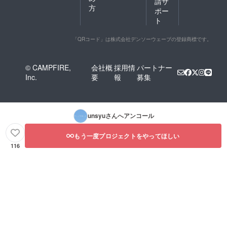
請サ
方
ポー
ト
「QRコード」は株式会社デンソーウェーブの登録商標です。
© CAMPFIRE,
会社概
採用情
パートナー
Inc.
要
報
募集
unsyu
さんへアンコール
もう一度プロジェクトをやってほしい
116