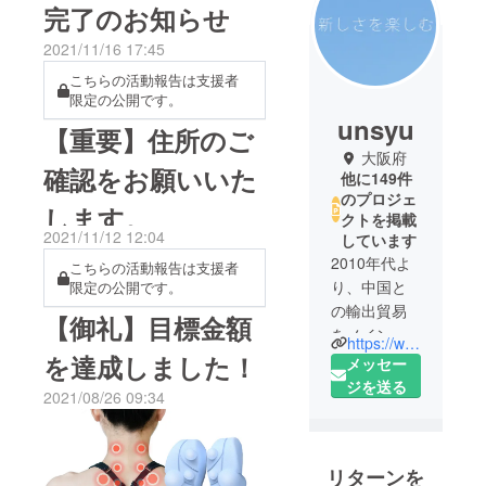
完了のお知らせ
2021/11/16 17:45
こちらの活動報告は支援者
限定の公開です。
unsyu
【重要】住所のご
大阪府
確認をお願いいた
他に149件
のプロジェ
します。
クトを掲載
2021/11/12 12:04
しています
2010年代よ
こちらの活動報告は支援者
り、中国と
限定の公開です。
の輸出貿易
【御礼】目標金額
をメイン業
https://www.facebook.com/Unsyu-225446938330839/
務として、
を達成しました！
メッセー
会社を設立
ジを送る
2021/08/26 09:34
しました。
その後、EC
事業にも参
リターンを
入し、業務