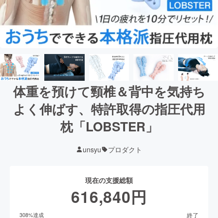
体重を預けて頸椎＆背中を気持ち
よく伸ばす、特許取得の指圧代用
枕「LOBSTER」
unsyu
プロダクト
現在の支援総額
616,840
円
終了
308
%達成