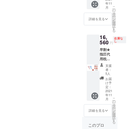
年11
用枕 x1
となり
こ
月
・収納
ます。
の
リ
袋 x1 ・
※商品の
タ
ー
日本語
仕様、
ン
詳細を見る
を
取扱説
デザイ
選
択
明書 x1
ンに関
す
る
※お届け
しまし
16,
時期
ては一
在庫な
は、生
560
部変更
し
円
産、配
になる
早割★
送状況
可能性
指圧代
により
もござ
用枕
遅れる
いま
「LOBS
可能性
す。ご
支援
TER」2
もござ
了承く
者：
セット
いま
ださ
5人
【1セッ
す。 ※
い。
お届
トの内
送料込
け予
容】 ・
の価格
定：
指圧代
2021
となり
年11
用枕 x1
ます。
こ
月
・収納
※商品の
の
リ
袋 x1 ・
仕様、
タ
ー
日本語
デザイ
ン
詳細を見る
を
取扱説
ンに関
選
択
明書 x1
しまし
す
る
※お届け
ては一
このプロ
時期
部変更