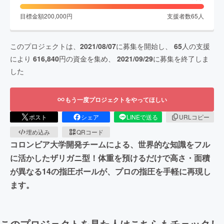
目標金額
200,000
円
支援者数
65
人
このプロジェクトは、
2021/08/07
に募集を開始し、
65
人の支援
により
616,840
円の資金を集め、
2021/09/29
に募集を終了しま
した
もう一度プロジェクトをやってほしい
ポスト
シェア
LINEで送る
URLコピー
埋め込み
QRコード
コロンビア大学開発チームによる、世界的な知識をフル
に活かしたザリガニ型！体重を預けるだけで高さ・面積
が異なる14の指圧ボールが、プロの指圧を手軽に再現し
ます。
このプロジェクトを見た人はこちらもチェックし