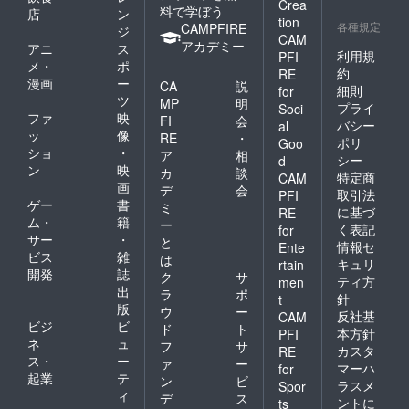
Crea
料で学ぼう
店
ン
tion
各種規定
CAMPFIRE
ジ
CAM
アカデミー
アニ
ス
利用規
PFI
メ・
ポ
約
RE
漫画
ー
CA
説
細則
for
ツ
MP
明
プライ
Soci
ファ
映
FI
会
バシー
al
ッ
像
RE
・
ポリ
Goo
ショ
・
ア
相
シー
d
ン
映
カ
談
特定商
CAM
画
デ
会
取引法
PFI
ゲー
書
ミ
に基づ
RE
ム・
籍
ー
く表記
for
サー
・
と
情報セ
Ente
ビス
雑
は
キュリ
rtain
開発
誌
ク
サ
ティ方
men
出
ラ
ポ
針
t
版
ウ
ー
反社基
CAM
ビジ
ビ
ド
ト
本方針
PFI
ネ
ュ
フ
サ
カスタ
RE
ス・
ー
ァ
ー
マーハ
for
起業
テ
ン
ビ
ラスメ
Spor
ィ
デ
ス
ントに
ts