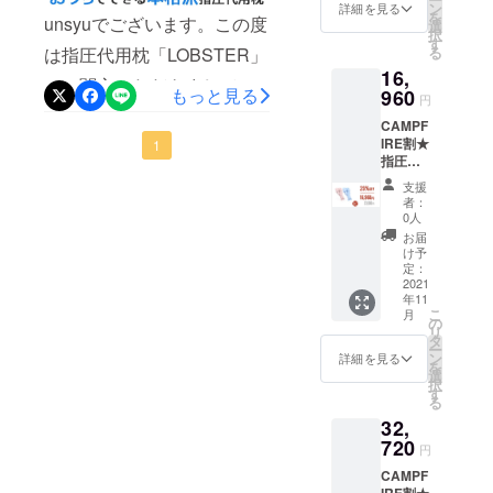
袋 x1 ・
ン
す！まだまだ始まったばか
詳細を見る
を
unsyuでございます。この度
日本語
選
択
りですが、最後まで本プロ
取扱説
す
る
は指圧代用枕「LOBSTER」
明書 x1
ジェクトをよろしくお願い
16,
※お届け
にご関心いただきまして、
時期
もっと見る
960
円
いたします☆彡
は、生
誠にありがとうございます
CAMPF
産、配
IRE割★
（*^^*）また、早速のご支援
送状況
1
指圧代
により
ありがとうございま
用枕
遅れる
支援
「LOBS
可能性
者：
す！ 8/7（土）より、新たに
TER」2
もござ
0人
セット
いま
プロジェクトがスタートい
お届
【1セッ
す。 ※
け予
トの内
たしました！まだまだ長引
送料込
定：
容】 ・
2021
の価格
きそうなコロナ禍に伴うお
年11
指圧代
となり
こ
月
用枕 x1
ます。
の
うち時間。予想していたよ
リ
・収納
※商品の
タ
ー
袋 x1 ・
仕様、
ン
詳細を見る
りも遥かに長いオンライン
を
日本語
デザイ
選
択
取扱説
授業やテレワークで、首や
ンに関
す
る
明書 x1
しまし
肩、凝り固まっていません
32,
※お届け
ては一
時期
720
部変更
円
か？ 独特な見た目をした
は、生
になる
CAMPF
産、配
可能性
「LOBSTER」は、世界的名
IRE割★