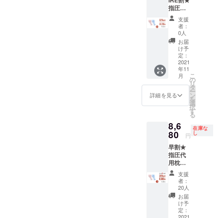
送状況
もござ
指圧代
により
門校・コロンビア大学チー
いま
用枕
遅れる
す。ご
支援
ムが開発した、計算され尽
「LOBS
可能性
了承く
者：
TER」4
もござ
ださ
0人
くした指圧代用枕。たった
セット
いま
い。
お届
【1セッ
す。 ※
け予
ワンアイテムで頸椎や背
トの内
送料込
定：
容】 ・
2021
の価格
中、必要な場所に適正な加
年11
指圧代
となり
こ
月
減の指圧代用をお届けしま
用枕 x1
ます。
の
リ
・収納
※商品の
タ
ー
す。寝転んではもちろん、
袋 x1 ・
仕様、
ン
詳細を見る
を
日本語
デザイ
選
休憩中に座りながらの使用
択
取扱説
ンに関
す
る
明書 x1
しまし
もOKです(^^)/プロジェクト
8,6
※お届け
ては一
在庫な
期間は9/29（水）まで。た
時期
80
部変更
し
円
は、生
になる
くさんのご支援、心よりお
早割★
産、配
可能性
指圧代
送状況
もござ
待ちしております！
用枕
により
いま
「LOBS
遅れる
す。ご
支援
TER」1
可能性
了承く
者：
セット
もござ
ださ
20人
【1セッ
いま
い。
お届
トの内
す。 ※
け予
容】 ・
送料込
定：
指圧代
2021
の価格