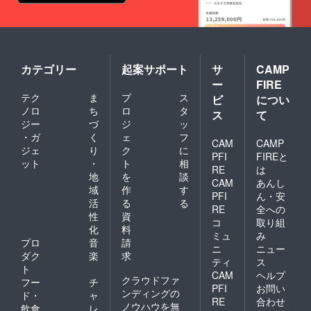
カテゴリー
起案サポート
サ
CAMP
ー
FIRE
テク
ま
プ
ス
ビ
につい
ノロ
ち
ロ
タ
ス
て
ジー
づ
ジ
ッ
・ガ
く
ェ
フ
CAM
CAMP
ジェ
り
ク
に
PFI
FIREと
ット
・
ト
相
RE
は
地
を
談
CAM
あんし
域
作
す
PFI
ん・安
活
る
る
RE
全への
性
資
コ
取り組
化
料
ミュ
み
プロ
音
請
ニ
ニュー
ダク
楽
求
ティ
ス
ト
CAM
ヘルプ
クラウドファ
フー
チ
PFI
お問い
ンディングの
ド・
ャ
RE
合わせ
ノウハウを無
飲食
レ