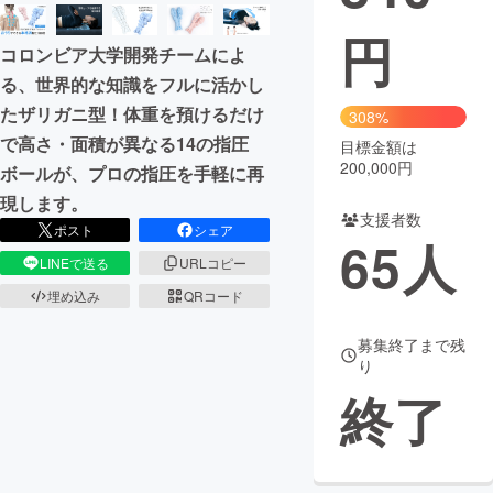
円
まちづくり・地域活性化
コロンビア大学開発チームによ
る、世界的な知識をフルに活かし
CAMPFIRE for Social Good
CAMPFIRE Creation
たザリガニ型！体重を預けるだけ
308%
CAMPFIREふるさと納税
machi-ya
コミュニティ
で高さ・面積が異なる14の指圧
目標金額は
200,000円
ボールが、プロの指圧を手軽に再
現します。
支援者数
ポスト
シェア
65
人
LINEで送る
URLコピー
埋め込み
QRコード
募集終了まで残
り
終了