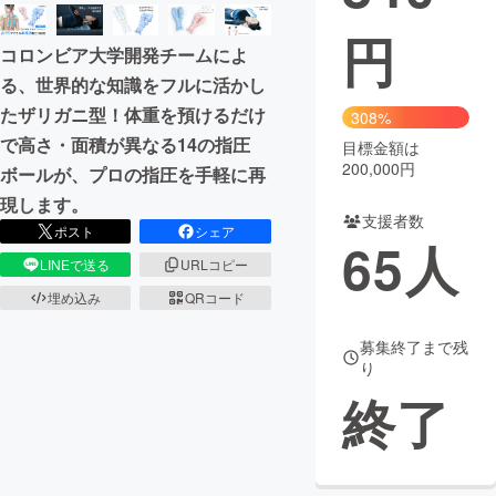
円
まちづくり・地域活性化
コロンビア大学開発チームによ
る、世界的な知識をフルに活かし
CAMPFIRE for Social Good
CAMPFIRE Creation
たザリガニ型！体重を預けるだけ
308%
CAMPFIREふるさと納税
machi-ya
コミュニティ
で高さ・面積が異なる14の指圧
目標金額は
200,000円
ボールが、プロの指圧を手軽に再
現します。
支援者数
ポスト
シェア
65
人
LINEで送る
URLコピー
埋め込み
QRコード
募集終了まで残
り
終了