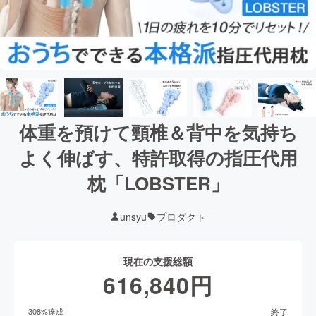
体重を預けて頸椎＆背中を気持ち
よく伸ばす、特許取得の指圧代用
枕「LOBSTER」
unsyu
プロダクト
現在の支援総額
616,840
円
終了
308
%達成