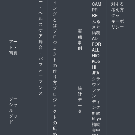
ー
ィ
対する
CAM
・
ン
考え方
PFI
ヘ
グ
クッ
RE
ル
と
キーポ
ふる
ス
は
リシー
さと
ケ
プ
実
納税
ア
ロ
施
AD
アー
舞
ジ
事
FOR
ト・
台
ェ
例
ALL
写真
・
ク
HIO
パ
ト
KOS
フ
の
HI
ォ
作
JFA
ー
り
クラ
マ
方
ウド
ン
プ
統
ファ
ス
ロ
計
ン
ソー
ジ
デ
ディ
シャ
ェ
ー
ング
ル
ク
タ
mac
グッ
ト
hi-ya
ド
の
補助
広
金申
め