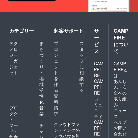
カテゴリー
起案サポート
サ
CAMP
ー
FIRE
テク
ま
プ
ス
ビ
につい
ノロ
ち
ロ
タ
ス
て
ジー
づ
ジ
ッ
・ガ
く
ェ
フ
CAM
CAMP
ジェ
り
ク
に
PFI
FIREと
ット
・
ト
相
RE
は
地
を
談
CAM
あんし
域
作
す
PFI
ん・安
活
る
る
RE
全への
性
資
コ
取り組
化
料
ミュ
み
プロ
音
請
ニ
ニュー
ダク
楽
求
ティ
ス
ト
CAM
ヘルプ
クラウドファ
フー
チ
PFI
お問い
ンディングの
ド・
ャ
RE
合わせ
ノウハウを無
飲食
レ