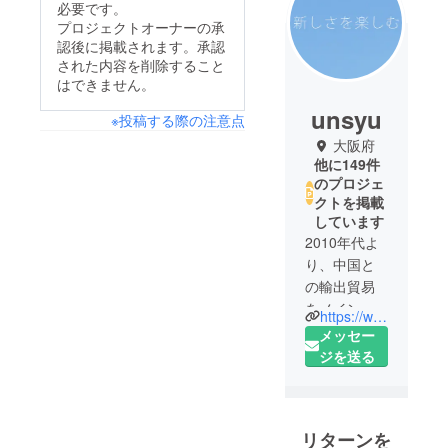
必要です。
プロジェクトオーナーの承
認後に掲載されます。承認
された内容を削除すること
はできません。
unsyu
※投稿する際の注意点
大阪府
他に149件
のプロジェ
クトを掲載
しています
2010年代よ
り、中国と
の輸出貿易
をメイン業
https://www.facebook.com/Unsyu-225446938330839/
務として、
メッセー
会社を設立
ジを送る
しました。
その後、EC
事業にも参
リターンを
入し、業務