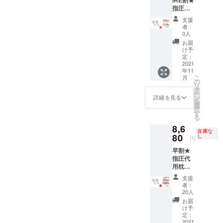
送状況
もござ
指圧代
により
いま
用枕
遅れる
す。ご
支援
「LOBS
可能性
了承く
者：
TER」4
もござ
ださ
0人
セット
いま
い。
お届
【1セッ
す。 ※
け予
トの内
送料込
定：
容】 ・
2021
の価格
年11
指圧代
となり
こ
月
用枕 x1
ます。
の
リ
・収納
※商品の
タ
ー
袋 x1 ・
仕様、
ン
詳細を見る
を
日本語
デザイ
選
択
取扱説
ンに関
す
る
明書 x1
しまし
8,6
※お届け
ては一
在庫な
時期
80
部変更
し
円
は、生
になる
早割★
産、配
可能性
指圧代
送状況
もござ
用枕
により
いま
「LOBS
遅れる
す。ご
支援
TER」1
可能性
了承く
者：
セット
もござ
ださ
20人
【1セッ
いま
い。
お届
トの内
す。 ※
け予
容】 ・
送料込
定：
指圧代
2021
の価格