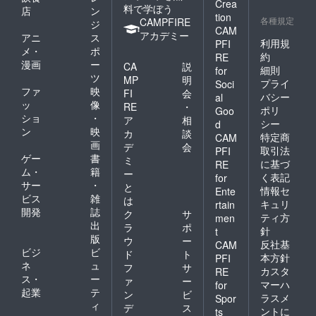
Crea
料で学ぼう
店
ン
tion
各種規定
CAMPFIRE
ジ
CAM
アカデミー
アニ
ス
利用規
PFI
メ・
ポ
約
RE
漫画
ー
CA
説
細則
for
ツ
MP
明
プライ
Soci
ファ
映
FI
会
バシー
al
ッ
像
RE
・
ポリ
Goo
ショ
・
ア
相
シー
d
ン
映
カ
談
特定商
CAM
画
デ
会
取引法
PFI
ゲー
書
ミ
に基づ
RE
ム・
籍
ー
く表記
for
サー
・
と
情報セ
Ente
ビス
雑
は
キュリ
rtain
開発
誌
ク
サ
ティ方
men
出
ラ
ポ
針
t
版
ウ
ー
反社基
CAM
ビジ
ビ
ド
ト
本方針
PFI
ネ
ュ
フ
サ
カスタ
RE
ス・
ー
ァ
ー
マーハ
for
起業
テ
ン
ビ
ラスメ
Spor
ィ
デ
ス
ントに
ts