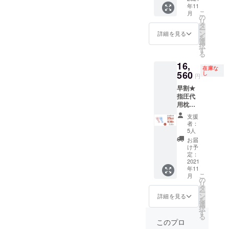
年11
用枕 x1
となり
こ
月
・収納
ます。
の
リ
袋 x1 ・
※商品の
タ
ー
日本語
仕様、
ン
詳細を見る
を
取扱説
デザイ
選
択
明書 x1
ンに関
す
る
※お届け
しまし
16,
時期
ては一
在庫な
は、生
560
部変更
し
円
産、配
になる
早割★
送状況
可能性
指圧代
により
もござ
用枕
遅れる
いま
「LOBS
可能性
す。ご
支援
TER」2
もござ
了承く
者：
セット
いま
ださ
5人
【1セッ
す。 ※
い。
お届
トの内
送料込
け予
容】 ・
の価格
定：
指圧代
2021
となり
年11
用枕 x1
ます。
こ
月
・収納
※商品の
の
リ
袋 x1 ・
仕様、
タ
ー
日本語
デザイ
ン
詳細を見る
を
取扱説
ンに関
選
択
明書 x1
しまし
す
る
※お届け
ては一
このプロ
時期
部変更