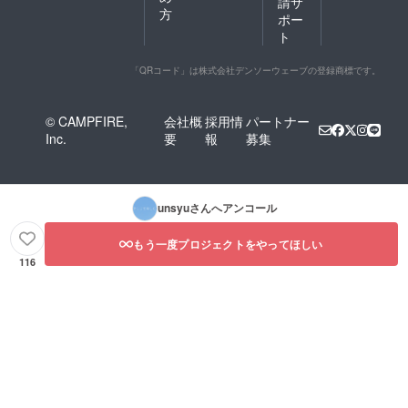
請サ
方
ポー
ト
「QRコード」は株式会社デンソーウェーブの登録商標です。
© CAMPFIRE,
会社概
採用情
パートナー
Inc.
要
報
募集
unsyu
さんへアンコール
もう一度プロジェクトをやってほしい
116