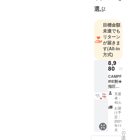
を拡大しま
選ぶ
した。
2018年、ク
目標金額
ラウドファ
未達でも
ンディング
リターン
事業にも参
が届きま
入し、主に
す
(All-in
海外から斬
方式)
新なる高品
8,9
質電子製品
80
円
を日本へ輸
CAMPF
入し、日本
IRE割★
指圧代
のお客様に
用枕
紹介する。
支援
「LOBS
者：
TER」1
40人
セット
お届
【1セッ
け予
トの内
定：
容】 ・
2021
年11
指圧代
こ
月
用枕 x1
の
リ
・収納
タ
ー