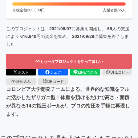
目標金額
200,000
円
支援者数
65
人
このプロジェクトは、
2021/08/07
に募集を開始し、
65
人の支援
により
616,840
円の資金を集め、
2021/09/29
に募集を終了しま
した
もう一度プロジェクトをやってほしい
ポスト
シェア
LINEで送る
URLコピー
埋め込み
QRコード
コロンビア大学開発チームによる、世界的な知識をフル
に活かしたザリガニ型！体重を預けるだけで高さ・面積
が異なる14の指圧ボールが、プロの指圧を手軽に再現し
ます。
このプロジェクトを見た人はこちらもチェックし