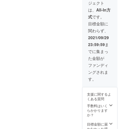
ジェクト
は、生
になる
産、配
可能性
は、
All-In方
送状況
もござ
式
です。
により
いま
遅れる
す。ご
目標金額に
可能性
了承く
関わらず、
もござ
ださ
いま
い。
2021/09/29
す。 ※
23:59:59
ま
送料込
の価格
でに集まっ
となり
た金額が
ます。
※商品の
ファンディ
仕様、
ングされま
デザイ
ンに関
す。
しまし
ては一
部変更
支援に関するよ
になる
くある質問
可能性
もござ
手数料はいく
いま
らかかります
す。ご
か？
了承く
ださ
目標金額に届
い。
かなかった場