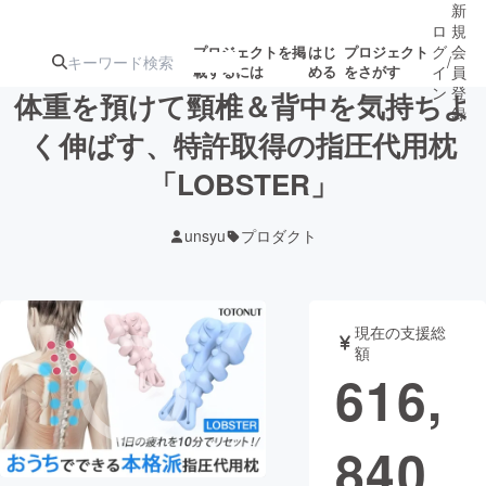
新
ロ
規
グ
会
プロジェクトを掲
はじ
プロジェクト
/
載するには
める
をさがす
イ
員
ン
登
体重を預けて頸椎＆背中を気持ちよ
録
く伸ばす、特許取得の指圧代用枕
「LOBSTER」
人気のプロ
注目のリ
注目の新着プロ
募集終了が近いプ
もうすぐ公開
ジェクト
ターン
ジェクト
ロジェクト
されます
unsyu
プロダクト
アート・写真
音楽
現在の支援総
テクノロジー・ガジェット
ゲーム・サ
額
616,
映像・映画
書籍・雑誌
840
ビジネス・起業
チャレンジ