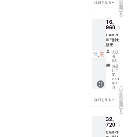
袋 x1 ・
ン
詳細を見る
を
日本語
選
択
取扱説
す
る
明書 x1
16,
※お届け
時期
960
円
は、生
CAMPF
産、配
IRE割★
送状況
指圧代
により
用枕
遅れる
支援
「LOBS
可能性
者：
TER」2
もござ
0人
セット
いま
お届
【1セッ
す。 ※
け予
トの内
送料込
定：
容】 ・
2021
の価格
年11
指圧代
となり
こ
月
用枕 x1
ます。
の
リ
・収納
※商品の
タ
ー
袋 x1 ・
仕様、
ン
詳細を見る
を
日本語
デザイ
選
択
取扱説
ンに関
す
る
明書 x1
しまし
32,
※お届け
ては一
時期
720
部変更
円
は、生
になる
CAMPF
産、配
可能性
IRE割★