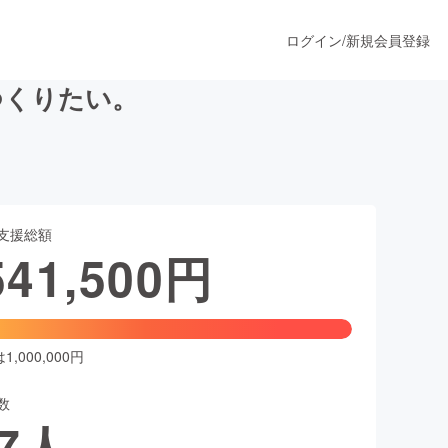
ログイン
/
新規会員登録
つくりたい。
うすぐ公開されます
支援総額
プロダクト
541,500
円
ファッション
スポーツ
,000,000円
数
ア
ソーシャルグッド
7
人