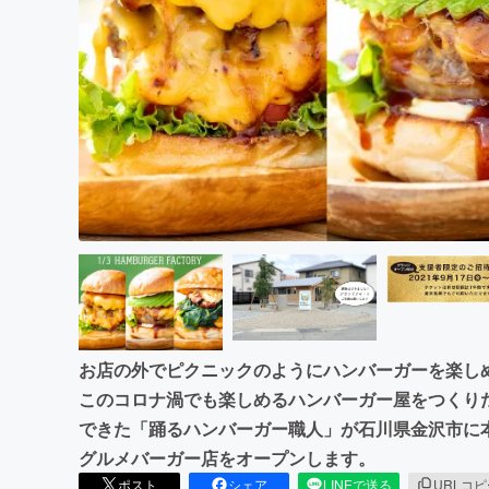
まちづくり・地域活性化
お店の外でピクニックのようにハンバーガーを楽し
このコロナ渦でも楽しめるハンバーガー屋をつくりた
できた「踊るハンバーガー職人」が石川県金沢市に
グルメバーガー店をオープンします。
ポスト
シェア
LINEで送る
URLコ