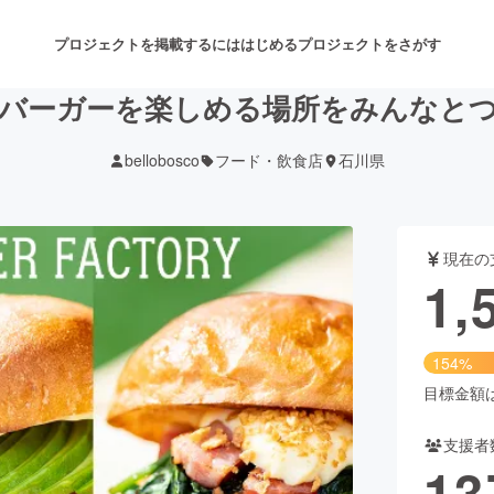
プロジェクトを掲載するには
はじめる
プロジェクトをさがす
バーガーを楽しめる場所をみんなと
bellobosco
フード・飲食店
石川県
注目のリターン
注目の新着プロジェクト
募集終了が近いプロジェクト
も
現在の
音楽
舞台・パフォーマンス
1,
ゲーム・サービス開発
フード・飲食店
154%
書籍・雑誌出版
アニメ・漫画
目標金額は1
支援者
チャレンジ
ビューティー・ヘルスケ
13