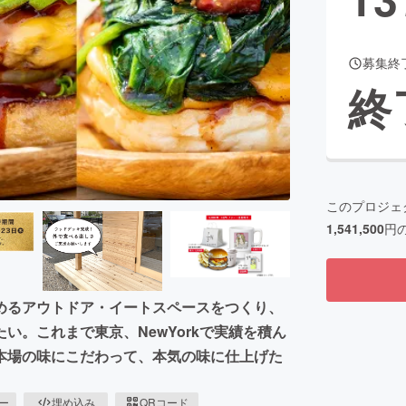
募集終
CAMPFIRE for Social Good
CAMPFIRE Creation
終
CAMPFIREふるさと納税
machi-ya
コミュニティ
このプロジェ
1,541,500
円
めるアウトドア・イートスペースをつくり、
い。これまで東京、NewYorkで実績を積ん
本場の味にこだわって、本気の味に仕上げた
ピー
埋め込み
QRコード