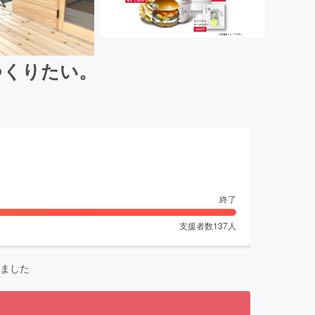
つくりたい。
終了
支援者数
137
人
ました