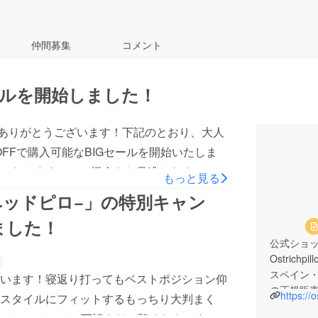
仲間募集
コメント
ールを開始しました！
だき誠にありがとうございます！下記のとおり、大人
が50%OFFで購入可能なBIGセールを開始いたしま
いたします。この機会をお見逃しなく！
もっと見る
collections/big-sale
ベッドピロ−」の特別キャン
ました！
公式ショ
Ostric
スペイン・O
います！寝返り打ってもベストポジション仰
の正規販
https://
スタイルにフィットするもっちり大判まく
Ostric