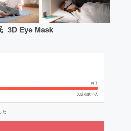
 Eye Mask
終了
支援者数
86
人
した