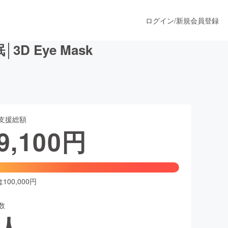
ログイン
/
新規会員登録
 Eye Mask
うすぐ公開されます
支援総額
プロダクト
9,100
円
ファッション
スポーツ
00,000円
数
ア
ソーシャルグッド
人