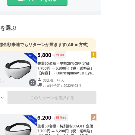
なセルフケア」をコンセプトに数多くの商品を世に
ています。人目を引く奇抜なデザインのものや、
っておきたくなるおしゃれなものまで、多彩な商品
っております。
を選ぶ
標金額未達でもリターンが届きます
(All-in方式)
5,800
円
残り
3
先着50名様・早割25%OFF 定価
7,700円 → 5,800円（税・送料込）
【内容】 ・Ostrichpillow 3D Eye
Mask ×１ (Midnight Grey、Dark
支援者：47人
Night) ・専用ポーチ ×１ ※カラーを
お届け予定：2022年03月
お選びください。 ※製造状況により
出荷時期が遅れる場合、早急にご連
絡致します。
このリターンを選択する
る
6,200
円
残り
50
先着50名様・特別割20%OFF 定価
7,700円 → 6,200円（税・送料込）