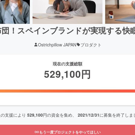
！スペインブランドが実現する快眠│3D
Ostrichpillow JAPAN
プロダクト
現在の支援総額
529,100
円
人の支援により
529,100
円の資金を集め、
2021/12/31
に募集を終了しま
もう一度プロジェクトをやってほしい