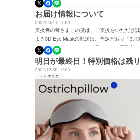
ら！本日19時より販売を開始しました。キャ
せ。《キャンペーン会場》https://www.makuake.com/
お届け情報について
でお買い得のため、本日、明日がBIGチャン
2022/03/11 14:00
いです！Ostrichpillow JAPAN
支援者の皆さまこの度は、ご支援をいただき誠
よる3D Eye Maskの配送は、予定どおり
す。ロシア・ウクライナ情勢により、国際的に
（金）に国内着にて最終確認がとれております
明日が最終日！特別価格は残
しますため、遅くとも3月25日㈮には皆様の
2021/12/30 19:00
非常に高い遮光性、フィット感から、皆様によ
アイマスク
お届けまでもう少々お時間をいただきますよう
定で、明日より、他商品を、特別価格にて限定
LINEよりご確認いただきますようお願いいたします。【O
https://lin.ee/FBdqeGl今後とも、Ostrichp
JAPAN