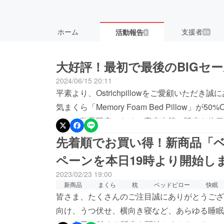
ホーム
支援者
活動報告
86
8
大好評！最初で最後のBIGセ
2024/06/15 20:11
平素より、Ostrichpillowをご愛顧いた
気まくら「Memory Foam Bed Pillow」
した。数量限定のため、完売次第、販売を終了
【セール会場はこちら】https://ostrichpillow-jp.com/
先着順でお買い得！新商品「
ペーンを本日19時より開始し
2023/02/23 19:00
新商品
まくら
枕
ベッドピロー
快眠
皆さま、たくさんのご注目誠にありがとうござ
向け、うつ伏せ、横向き寝など、あらゆる睡眠