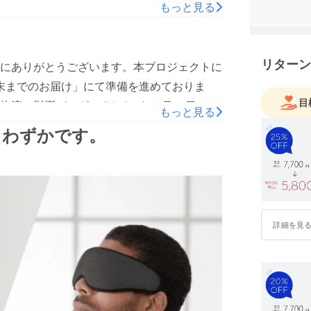
ンペーンページは下記よりご覧くださいま
「モダン
もっと見る
送り届け
project/ostrichpillow_bedpillow/先着順
ずっと持
スです。是非、チェックしていただけますと幸
展開を行
リターン
にありがとうございます。本プロジェクトに
「3月末までのお届け」にて準備を進めておりま
目
物流に影響がございましたが、3月18日
もっと見る
。配送は、3月22日㈫より、順次開始をいた
りわずかです。
もとへお届けができる見込みです。本製品は、
り快適をご提供できるかと思っております。
お願いいたします。なお、LINEお友だち限
セールを開始いたします。詳細は下記公式
strichpillow JAPAN 公式LINE】
詳細を見
illowをよろしくお願いいたします。Ostrichpillow