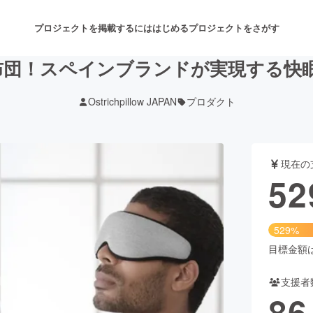
プロジェクトを掲載するには
はじめる
プロジェクトをさがす
！スペインブランドが実現する快眠│3D
Ostrichpillow JAPAN
プロダクト
注目のリターン
注目の新着プロジェクト
募集終了が近いプロジェクト
も
現在の
音楽
舞台・パフォーマンス
52
ゲーム・サービス開発
フード・飲食店
529%
書籍・雑誌出版
アニメ・漫画
目標金額は1
支援者
チャレンジ
ビューティー・ヘルスケ
86