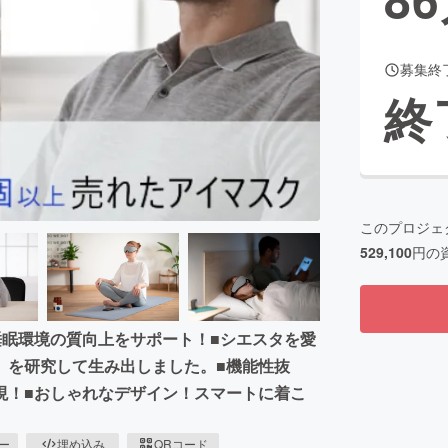
募集終
CAMPFIRE for Social Good
CAMPFIRE Creation
終
CAMPFIREふるさと納税
machi-ya
コミュニティ
このプロジェ
529,100
円の
睡眠環境の質向上をサポート！■シエスタを愛
」を研究して生み出しました。■機能性抜
現！■おしゃれなデザイン！スマートに着こ
ピー
埋め込み
QRコード