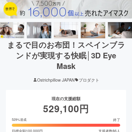
まるで目のお布団！スペインブラ
ンドが実現する快眠│3D Eye
Mask
Ostrichpillow JAPAN
プロダクト
現在の支援総額
529,100
円
終了
529
%達成
目標金額
100,000
円
支援者数
86
人