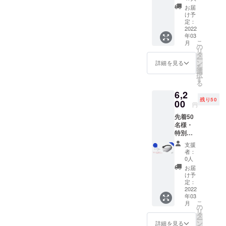
→
ア」をコン
お届
5,800円
け予
セプトに数
（税・
定：
多くの商品
送料
2022
年03
込）
を世に送り
こ
月
【内
の
リ
届けていま
容】 ・
タ
ー
Ostrich
す。人目を
ン
詳細を見る
を
pillow
選
引く奇抜な
択
3D Eye
す
る
デザインの
Mask ×
6,2
１
ものや、
残り50
(Midnig
00
円
ずっと持っ
ht
先着50
ておきたく
Grey、
名様・
Dark
なるおしゃ
特別割
Night)
れなものま
20%OF
・専用
支援
F 定価
ポーチ
で、多彩な
者：
7,700円
×１ ※カ
0人
商品展開を
→
ラーを
お届
行っており
6,200円
お選び
け予
（税・
くださ
定：
ます。
送料
2022
い。 ※
年03
込）
製造状
こ
月
【内
況によ
の
リ
容】 ・
り出荷
タ
ー
Ostrich
時期が
ン
詳細を見る