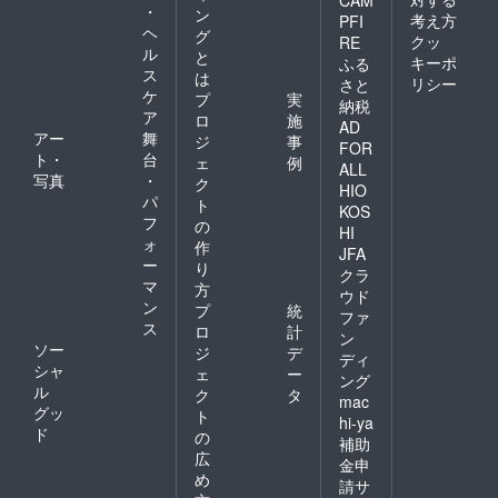
・
ン
考え方
PFI
ヘ
グ
クッ
RE
ル
と
キーポ
ふる
ス
は
リシー
さと
ケ
プ
実
納税
ア
ロ
施
AD
アー
舞
ジ
事
FOR
ト・
台
ェ
例
ALL
写真
・
ク
HIO
パ
ト
KOS
フ
の
HI
ォ
作
JFA
ー
り
クラ
マ
方
ウド
ン
プ
統
ファ
ス
ロ
計
ン
ソー
ジ
デ
ディ
シャ
ェ
ー
ング
ル
ク
タ
mac
グッ
ト
hi-ya
ド
の
補助
広
金申
め
請サ