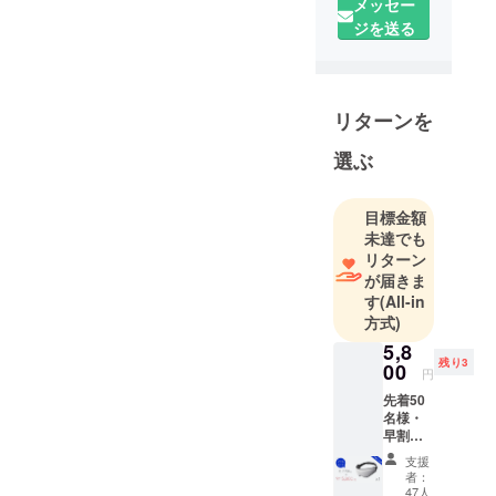
メッセー
JAPAN（オ
ジを送る
ーストリッ
チピロー
ジャパン）
リターンを
は、スペイ
ン・
選ぶ
Ostrichpillow
と独占販売
目標金額
契約を締結
未達でも
した国内唯
リターン
一の正規販
が届きま
売代理店で
す
(All-in
す。
方式)
Ostrichpillow
5,8
は、スペイ
残り3
00
円
ンの安眠・
先着50
快眠ブラン
名様・
早割
ドとして、
25%OF
「モダンな
支援
F 定価
者：
セルフケ
7,700円
47人