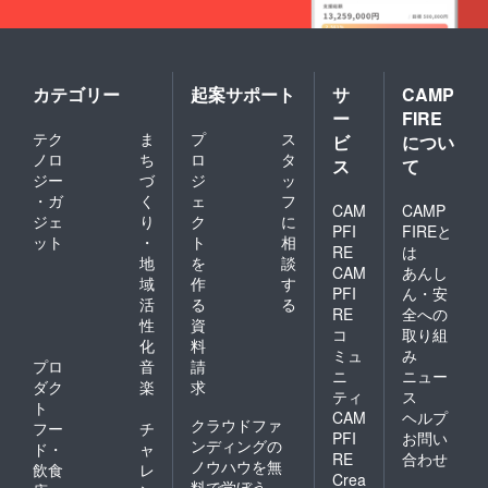
カテゴリー
起案サポート
サ
CAMP
ー
FIRE
テク
ま
プ
ス
ビ
につい
ノロ
ち
ロ
タ
ス
て
ジー
づ
ジ
ッ
・ガ
く
ェ
フ
CAM
CAMP
ジェ
り
ク
に
PFI
FIREと
ット
・
ト
相
RE
は
地
を
談
CAM
あんし
域
作
す
PFI
ん・安
活
る
る
RE
全への
性
資
コ
取り組
化
料
ミュ
み
プロ
音
請
ニ
ニュー
ダク
楽
求
ティ
ス
ト
CAM
ヘルプ
クラウドファ
フー
チ
PFI
お問い
ンディングの
ド・
ャ
RE
合わせ
ノウハウを無
飲食
レ
Crea
料で学ぼう