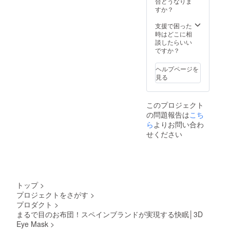
合どうなりま
すか？
支援で困った
時はどこに相
談したらいい
ですか？
ヘルプページを
見る
このプロジェクト
の問題報告は
こち
ら
よりお問い合わ
せください
トップ
>
プロジェクトをさがす
>
プロダクト
>
まるで目のお布団！スペインブランドが実現する快眠│3D
Eye Mask
>