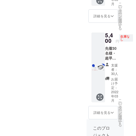
送料
い。 ※
こ
月
込）
製造状
の
リ
【内
況によ
タ
ー
容】 ・
り出荷
ン
詳細を見る
を
Ostrich
時期が
選
択
pillow
遅れる
す
る
3D Eye
場合、
5,4
Mask ×
早急に
在庫な
２
00
ご連絡
し
円
(Midnig
致しま
先着30
ht
す。
名様・
Grey、
超早割
Dark
30%OF
Night)
支援
F 定価
・専用
者：
7,700円
ポーチ
30人
→
×２ ※カ
お届
5,400円
ラーを
け予
（税・
お選び
定：
送料
2022
くださ
年03
込）
い。 ※
こ
月
【内
製造状
の
リ
容】 ・
況によ
タ
ー
Ostrich
り出荷
ン
詳細を見る
を
pillow
時期が
選
択
3D Eye
遅れる
す
る
Mask ×
場合、
このプロ
１
早急に
ジェクト
(Midnig