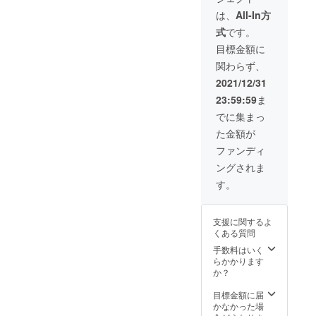
ご連絡
ht
致しま
は、
All-In方
Grey、
す。
式
です。
Dark
Night)
目標金額に
・専用
関わらず、
ポーチ
×１ ※カ
2021/12/31
ラーを
23:59:59
ま
お選び
くださ
でに集まっ
い。 ※
た金額が
製造状
況によ
ファンディ
り出荷
ングされま
時期が
遅れる
す。
場合、
早急に
ご連絡
支援に関するよ
致しま
くある質問
す。
手数料はいく
らかかります
か？
目標金額に届
かなかった場