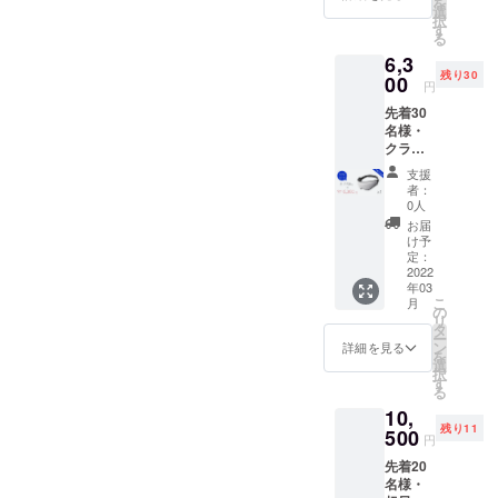
を
pillow
遅れる
選
択
3D Eye
場合、
す
る
Mask ×
早急に
6,3
１
ご連絡
残り30
(Midnig
00
致しま
円
ht
す。
先着30
Grey、
名様・
Dark
クラ
Night)
ファン
・専用
支援
割
ポーチ
者：
18%OF
×１ ※カ
0人
F 定価
ラーを
お届
7,700円
お選び
け予
→
くださ
定：
6,300円
2022
い。 ※
年03
（税・
製造状
こ
月
送料
況によ
の
リ
込）
り出荷
タ
ー
【内
時期が
ン
詳細を見る
を
容】 ・
遅れる
選
択
Ostrich
場合、
す
る
pillow
早急に
10,
3D Eye
ご連絡
残り11
Mask ×
500
致しま
円
１
す。
先着20
(Midnig
名様・
ht