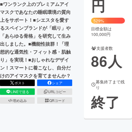
円
■ワンランク上のプレミアムアイ
まちづくり・地域活性化
マスクであなたの睡眠環境の質向
上をサポート！■シエスタを愛す
529%
るスペインブランドが「眠り」や
目標金額は
CAMPFIRE for Social Good
CAMPFIRE Creation
100,000円
「あらゆる骨格」を研究して生み
CAMPFIREふるさと納税
machi-ya
コミュニティ
出しました。■機能性抜群！「理
支援者数
想的な通気性・フィット感・肌触
86
人
り」を実現！■おしゃれなデザイ
ン！スマートに着こなし、自分だ
けのアイマスクを育てませんか？
募集終了まで残
ポスト
シェア
り
LINEで送る
URLコピー
終了
埋め込み
QRコード