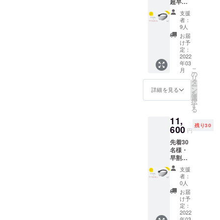
超早割
Grey、
32%OF
Dark
支援
F 定価
Night)
者：
15,400
・専用
9人
円 →
ポーチ
お届
10,500
×１ ※カ
け予
円
ラーを
定：
（税・
2022
お選び
年03
送料
くださ
こ
月
込）
い。 ※
の
リ
【内
製造状
タ
ー
容】 ・
況によ
ン
詳細を見る
を
Ostrich
り出荷
選
択
pillow
時期が
す
る
3D Eye
遅れる
11,
Mask ×
場合、
残り30
２
600
早急に
円
(Midnig
ご連絡
先着30
ht
致しま
名様・
Grey、
す。
早割
Dark
25%OF
Night)
支援
F 定価
・専用
者：
15,400
ポーチ
0人
円 →
×２ ※カ
お届
11,600
ラーを
け予
円
お選び
定：
（税・
2022
くださ
年03