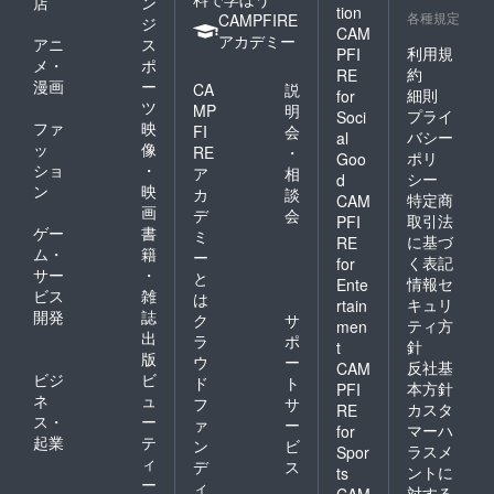
店
ン
tion
各種規定
CAMPFIRE
ジ
CAM
アカデミー
アニ
ス
利用規
PFI
メ・
ポ
約
RE
漫画
ー
CA
説
細則
for
ツ
MP
明
プライ
Soci
ファ
映
FI
会
バシー
al
ッ
像
RE
・
ポリ
Goo
ショ
・
ア
相
シー
d
ン
映
カ
談
特定商
CAM
画
デ
会
取引法
PFI
ゲー
書
ミ
に基づ
RE
ム・
籍
ー
く表記
for
サー
・
と
情報セ
Ente
ビス
雑
は
キュリ
rtain
開発
誌
ク
サ
ティ方
men
出
ラ
ポ
針
t
版
ウ
ー
反社基
CAM
ビジ
ビ
ド
ト
本方針
PFI
ネ
ュ
フ
サ
カスタ
RE
ス・
ー
ァ
ー
マーハ
for
起業
テ
ン
ビ
ラスメ
Spor
ィ
デ
ス
ントに
ts
ー
ィ
対する
CAM