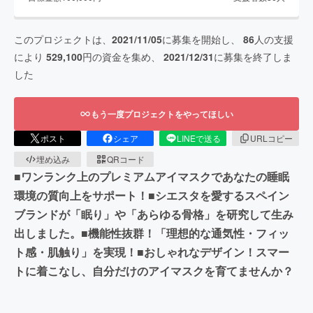
このプロジェクトは、
2021/11/05
に募集を開始し、
86
人の支援
により
529,100
円の資金を集め、
2021/12/31
に募集を終了しま
した
もう一度プロジェクトをやってほしい
ポスト
シェア
LINEで送る
URLコピー
埋め込み
QRコード
■ワンランク上のプレミアムアイマスクであなたの睡眠
環境の質向上をサポート！■シエスタを愛するスペイン
ブランドが「眠り」や「あらゆる骨格」を研究して生み
出しました。■機能性抜群！「理想的な通気性・フィッ
ト感・肌触り」を実現！■おしゃれなデザイン！スマー
トに着こなし、自分だけのアイマスクを育てませんか？