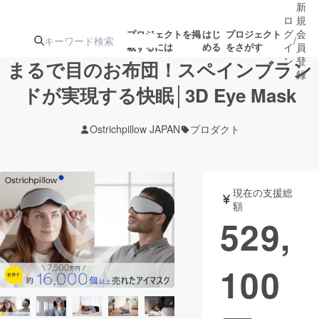
新
ロ
規
グ
会
プロジェクトを掲
はじ
プロジェクト
/
載するには
める
をさがす
イ
員
ン
登
まるで目のお布団！スペインブラン
録
ドが実現する快眠│3D Eye Mask
人気のプロ
注目のリ
注目の新着プロ
募集終了が近いプ
もうすぐ公開
Ostrichpillow JAPAN
プロダクト
ジェクト
ターン
ジェクト
ロジェクト
されます
アート・写真
音楽
現在の支援総
額
529,
テクノロジー・ガジェット
ゲーム・サ
100
映像・映画
書籍・雑誌
ビジネス・起業
チャレンジ