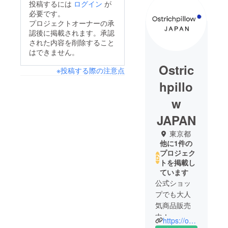
投稿するには
ログイン
が
必要です。
プロジェクトオーナーの承
認後に掲載されます。承認
された内容を削除すること
はできません。
Ostric
※投稿する際の注意点
hpillo
w
JAPAN
東京都
他に1件の
プロジェク
トを掲載し
ています
公式ショッ
プでも大人
気商品販売
中！
https://ostrichpillow-jp.com/
Ostrichpillow