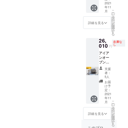
デザイ
割り限
2021
（開口
ンに関
年11
定
部）・
五
しまし
こ
月
横板
の
徳
ては一
リ
（両
タ
（小）
部変更
ー
消
端）
ン
×2・ピ
詳細を見る
になる
を
費税・
×2・底
選
ザプ
可能性
択
送料込
板
す
レート
もござ
る
（国内
取手・
いま
26,
限定）
・
付属結
す。ご
在庫な
製品仕
010
ロスト
し
束ベル
了承く
円
様：素
ル
ト×2
ださ
アイア
材 ス
（上）
寸
い。 ※
ンオー
テンレ
・ロス
法：全
多くの
ブン
ス
トル
長235.6
応援購
（iron
SUS43
（下）
㎜ 幅
入をい
支援
oven）
0 厚さ
・ピザ
300㎜
者：
ただい
スタン
1.5㎜
プレー
5人
開口部
た場合
ダード
部
ト・L字
190㎜
お届
は量産
タイプ
品：横
金物×2
け予
×48㎜ ※
効率が
〈3～４
板（文
定：
お届け
向上し
人用〉
2021
字入
・
時期
販売価
年11
り）・
五徳
は、生
格が変
こ
月
横板
の
（大）
産、配
更とな
リ
早割
（開口
タ
×2・五
送状況
る場合
ー
り限
部）・
ン
徳
詳細を見る
により
があり
を
定
横板
選
（小）
遅れる
ます。
択
消費
（両
す
×2・ピ
可能性
あらか
る
税・送
端）
ザプ
このプロ
もござ