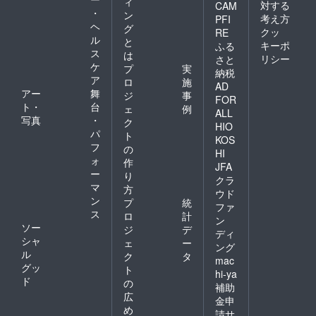
ィ
対する
CAM
・
ン
考え方
PFI
ヘ
グ
クッ
RE
ル
と
キーポ
ふる
ス
は
リシー
さと
ケ
プ
実
納税
ア
ロ
施
AD
アー
舞
ジ
事
FOR
ト・
台
ェ
例
ALL
写真
・
ク
HIO
パ
ト
KOS
フ
の
HI
ォ
作
JFA
ー
り
クラ
マ
方
ウド
ン
プ
統
ファ
ス
ロ
計
ン
ソー
ジ
デ
ディ
シャ
ェ
ー
ング
ル
ク
タ
mac
グッ
ト
hi-ya
ド
の
補助
広
金申
め
請サ