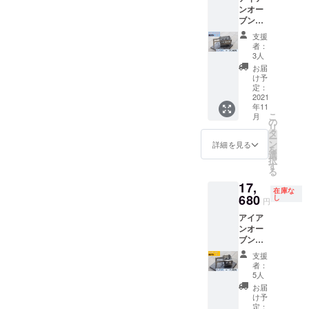
㎜ 287
自社サイトにて消耗部品や
ンオー
SUS43
㎜×224
ブン
0 厚さ
㎜ 肉汁
新製品を販売して参ります
（iron
1.5㎜
対応鉄
支援
oven）
部
板 厚
ので準備が整い次第案内い
者：
スタン
品：横
さ６
3人
ダード
たします。当社製品が皆様
板（文
㎜ 287
お届
タイプ
字入
㎜×204
け予
の快適なアウトドアライフ
〈3～４
り）・
定：
㎜ 専用
人用〉
2021
横板
取手
の手助けとなれば幸いで
年11
消費
（開口
２個 ※
こ
月
税・送
部）・
の
お届け
す。今後ともＡ Product(世
リ
料込
横板
タ
時期
ー
（国内
良鉄工株式会社)をよろしく
（両
ン
は、生
詳細を見る
を
限定）
端）
選
産、配
択
お願いいたします。
製品仕
×2・底
す
送状況
る
様：素
板・
により
17,
材 ス
遅れる
在庫な
テンレ
680
ロ
し
可能性
円
ス
ストル
もござ
アイア
SUS43
（上）
いま
ンオー
0 厚さ
・ロス
す。 ※
ブン
1.5㎜
トル
送料込
（iron
部
（下）
の価格
支援
oven）
品：横
・ピザ
となり
者：
ミニタ
板（文
プレー
5人
ます。
イプ〈1
字
ト・L字
※商品の
お届
～2人
入）・
金物
け予
仕様、
用〉 早
横板
定：
×2・