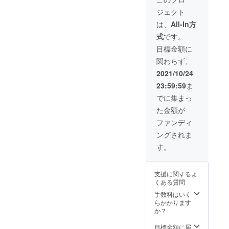
じめご
料込
×2・底
レート
いま
了承く
ジェクト
（国内
板・
取手
す。 ※
ださ
限定）
は、
All-In方
送料込
い。
製品仕
・付
の価格
式
です。
様：素
ロスト
属結束
となり
材 ス
ル
ベルト
目標金額に
ます。
テンレ
（上）
×2
※商品の
関わらず、
ス
・ロス
寸
仕様、
SUS43
トル
法：全
2021/10/24
デザイ
0 厚さ
（下）
長400
ンに関
23:59:59
ま
1.5㎜
・ピザ
㎜ 幅
しまし
部
プレー
300㎜
でに集まっ
ては一
品：横
ト・L字
開口部
部変更
た金額が
板（文
金物×2
220㎜
になる
字
×50㎜ ※
ファンディ
可能性
入）・
お届け
もござ
ングされま
横板
・五徳
時期
いま
（開口
（小）
は、生
す。
す。ご
部）・
×2・ピ
産、配
了承く
横板
ザプ
送状況
ださ
（両
レート
により
い。 ※
支援に関するよ
端）
取手・
遅れる
多くの
くある質問
×2・底
付属結
可能性
応援購
板
束ベル
手数料はいく
もござ
入をい
ト×2
らかかります
いま
ただい
・
寸
か？
す。 ※
た場合
ロスト
法：全
送料込
は量産
ル
長235.6
目標金額に届
の価格
効率が