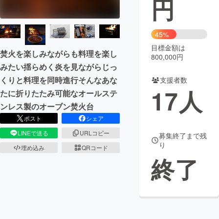
円
まちづくり・地域活性化
45%
目標金額は
CAMPFIRE for Social Good
CAMPFIRE Creation
焚火を楽しみながらも料理を楽し
800,000円
CAMPFIREふるさと納税
machi-ya
コミュニティ
みたい揺らめく炎を見ながらじっ
くりと料理を同時進行そんなあな
支援者数
17
人
たに折りたたみ可能なオールステ
ンレス製のオーブン焚火台
ポスト
シェア
LINEで送る
URLコピー
募集終了まで残
り
埋め込み
QRコード
終了