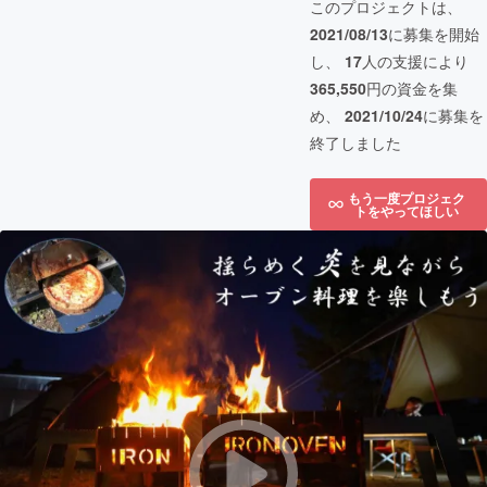
このプロジェクトは、
2021/08/13
に募集を開始
し、
17
人の支援により
365,550
円の資金を集
め、
2021/10/24
に募集を
終了しました
もう一度プロジェク
トをやってほしい