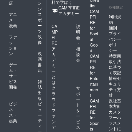
料で学ぼう
店
ン
tion
各種規定
CAMPFIRE
ジ
CAM
アカデミー
アニ
ス
利用規
PFI
メ・
ポ
約
RE
漫画
ー
CA
説
細則
for
ツ
MP
明
プライ
Soci
ファ
映
FI
会
バシー
al
ッ
像
RE
・
ポリ
Goo
ショ
・
ア
相
シー
d
ン
映
カ
談
特定商
CAM
画
デ
会
取引法
PFI
ゲー
書
ミ
に基づ
RE
ム・
籍
ー
く表記
for
サー
・
と
情報セ
Ente
ビス
雑
は
キュリ
rtain
開発
誌
ク
サ
ティ方
men
出
ラ
ポ
針
t
版
ウ
ー
反社基
CAM
ビジ
ビ
ド
ト
本方針
PFI
ネ
ュ
フ
サ
カスタ
RE
ス・
ー
ァ
ー
マーハ
for
起業
テ
ン
ビ
ラスメ
Spor
ィ
デ
ス
ントに
ts
ー