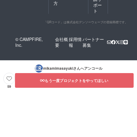
方
ポー
ト
「QRコード」は株式会社デンソーウェーブの登録商標です。
© CAMPFIRE,
会社概
採用情
パートナー
Inc.
要
報
募集
mikamimasayuki
さんへアンコール
もう一度プロジェクトをやってほしい
59