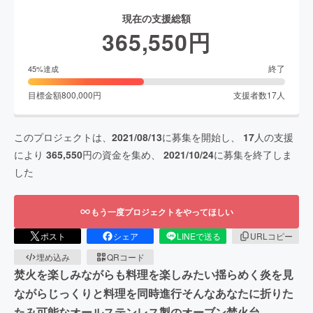
現在の支援総額
365,550
円
終了
45
%達成
目標金額
800,000
円
支援者数
17
人
このプロジェクトは、
2021/08/13
に募集を開始し、
17
人の支援
により
365,550
円の資金を集め、
2021/10/24
に募集を終了しま
した
もう一度プロジェクトをやってほしい
ポスト
シェア
LINEで送る
URLコピー
埋め込み
QRコード
焚火を楽しみながらも料理を楽しみたい揺らめく炎を見
ながらじっくりと料理を同時進行そんなあなたに折りた
たみ可能なオールステンレス製のオーブン焚火台