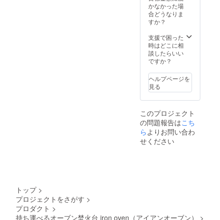
（上）
㎜ 幅
かなかった場
となり
向上し
・ ロス
300㎜
合どうなりま
ます。
販売価
トル
開口部
すか？
※商品の
格が変
（下）
190㎜
仕様、
更とな
・ピザ
×48㎜ ※
支援で困った
デザイ
る場合
プレー
お届け
時はどこに相
ンに関
があり
ト・
時期
談したらいい
しまし
ます。
は、生
ですか？
ては一
あらか
L字
産、配
部変更
じめご
金物
送状況
になる
了承く
ヘルプページを
×2・五
により
可能性
ださ
見る
徳
遅れる
もござ
い。
（大）
可能性
いま
×2・五
もござ
す。ご
このプロジェクト
徳
いま
了承く
の問題報告は
こち
（小）
す。 ※
ださ
×2・ピ
ら
よりお問い合わ
送料込
い。 ※
ザプ
の価格
多くの
せください
レート
となり
応援購
取手
ます。
入をい
※商品の
ただい
・
仕様、
た場合
付属結
デザイ
は量産
束ベル
ンに関
効率が
トップ
>
ト×2
しまし
向上し
プロジェクトをさがす
>
寸
ては一
販売価
プロダクト
>
法：全
部変更
格が変
長400
持ち運べるオーブン焚火台 iron oven（アイアンオーブン）
>
になる
更とな