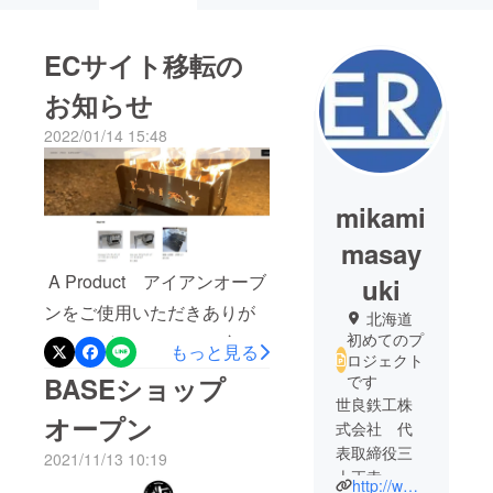
ECサイト移転の
お知らせ
2022/01/14 15:48
mikami
masay
A Product アイアンオーブ
uki
ンをご使用いただきありが
北海道
初めてのプ
とうございます。この度弊
もっと見る
ロジェクト
社販売ECサイトを移転しま
です
BASEショップ
したことをご報告いたしま
世良鉄工株
オープン
式会社 代
す。新しいURLは
表取締役三
2021/11/13 10:19
https://aproduct3111.stores.j
上正幸
http://www.seratekkou.co.jp/