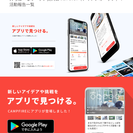
㎜ 幅
可能性
活動報告一覧
る場合
300㎜
もござ
があり
開口部
いま
ます。
220㎜
す。ご
あらか
×50㎜ ※
了承く
じめご
お届け
ださ
了承く
時期
い。 ※
ださ
は、生
多くの
い。
産、配
応援購
送状況
入をい
により
ただい
遅れる
た場合
可能性
は量産
もござ
効率が
いま
向上し
す。 ※
販売価
送料込
格が変
の価格
更とな
となり
る場合
ます。
があり
※商品の
ます。
仕様、
あらか
デザイ
じめご
ンに関
了承く
しまし
ださ
ては一
い。
部変更
になる