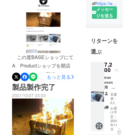
p でSTORESにて販売をし
木造ハウス
https://www.facebook.com/%E4%B8%96%E8%89%AF%E9%89%84%E5%B7%A5%E6%A0%AA%E5%BC%8F%E4%BC%9A%E7%A4%BE-2042308596059438/
メーカー向
ております。消耗部品や修
メッセー
けの建築金
ジを送る
理のご依頼、お問い合わせ
物資材を主
等ございましたらこちらの
力製品とし
サイトよりお問い合わせく
て製造して
リターンを
おります。
ださい。今後異論iron oven
セラフレー
選ぶ
専用収納バックやソロキャ
ムという鋼
この度BASEショップにて
ンプ用mini mini ovenなどの
製床梁で特
7,2
A Productショップを開店
販売も予定しておりますの
許を取得し
00
円
いたしました。新規のお客
ており、品
もっと見る
で、よろしければSNSとと
iron
質マネジメ
様がこちらのショップでiron
oven
製品製作完了
もにご覧いただけましたら
用 極
ントシステ
ovenや新製品を購入できる
厚焼き
幸いです。今後ともよろし
支援
ムISO9001
2021/10/27 23:03
鉄板
のはもちろん、付属部品の
者：
を2014年か
くお願いいたします。
厚さ6㎜
2人
スリッ
単品注文が可能となており
ら取得して
お届
ト型
け予
います。
ます。「消耗したロストル
（平
定：
板）
2021
だけを交換したい」・「L字
年11
肉汁対
こ
月
応型
の
金物を追加で買いたい」・
リ