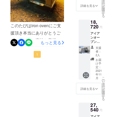
（４方
タ
ー
立上
「傷をつけてしまった部品
ン
詳細を見る
を
げ）
選
択
を購入したい」等のお客様
CAMPF
す
る
IRE限定
は是非ご覧ください。（当
18,
付属
このたびはiron ovenにご支
ケース
720
面の間は予約注文となって
円
（サ
援頂き本当にありがとうご
アイア
コッ
おりますご容赦ください）
ンオー
シュロ
ざいました。直接お客様と
また今後付属テーブルや旭
ブン
もっと見る
ゴ付）
（iron
消費
やりとりする事に喜びを感
支援
川近郊のオリジナルプロダ
oven）
税・送
者：
じており、社員一同気の引
ミニタ
1
料込
2人
クト販売・切り抜きデザイ
イプ〈1
（国内
お届
きしまる思いです。本日受
～2人
限定）
ンの特注受注等のライン
け予
用〉
製品仕
定：
注分のリターン製品製作を
ナップも増やしていきます
2021
様：素
年11
材
全部完了いたしました。今
こ
のでよろしければフォロー
月
消費
コット
の
リ
後梱包作業をして順次発送
税・送
ン 300
タ
をお願いいたします。今後
ー
料込
㎜×240
ン
詳細を見る
を
して参ります。なるべく早
（国内
㎜
選
ともA Productをよろしく
択
限定）
部
す
くお届けしたいと思います
る
お願いいたします。BASE
製品仕
品：ス
27,
様：素
リット
ので最速で10/28出荷予定で
ショップURL は⇐から
材 ス
540
鉄板
円
作業していきます。今後は
テンレ
厚さ６
アイア
ス