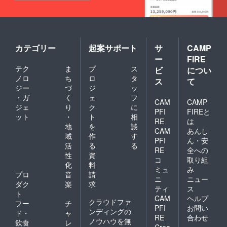
可能性
もござ
いま
す。ご
了承く
ださ
カテゴリー
起案サポート
サ
CAMP
い。 ※
ー
FIRE
多くの
テク
ま
プ
ス
ビ
につい
応援購
ノロ
ち
ロ
タ
入をい
ス
て
ただい
ジー
づ
ジ
ッ
た場合
・ガ
く
ェ
フ
CAM
CAMP
は量産
ジェ
り
ク
に
効率が
PFI
FIREと
ット
・
ト
相
向上し
RE
は
地
を
談
販売価
CAM
あんし
格が変
域
作
す
PFI
ん・安
更とな
活
る
る
RE
全への
る場合
性
資
があり
コ
取り組
化
料
ます。
ミュ
み
プロ
音
請
あらか
ニ
ニュー
じめご
ダク
楽
求
ティ
ス
了承く
ト
CAM
ヘルプ
ださ
クラウドファ
フー
チ
PFI
お問い
い。
ンディングの
ド・
ャ
RE
合わせ
ノウハウを無
飲食
レ
Crea