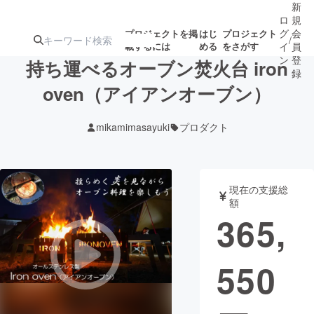
新
ロ
規
グ
会
プロジェクトを掲
はじ
プロジェクト
/
載するには
める
をさがす
イ
員
ン
登
持ち運べるオーブン焚火台 iron
録
oven（アイアンオーブン）
人気のプロ
注目のリ
注目の新着プロ
募集終了が近いプ
もうすぐ公開
mikamimasayuki
プロダクト
ジェクト
ターン
ジェクト
ロジェクト
されます
アート・写真
音楽
現在の支援総
額
365,
テクノロジー・ガジェット
ゲーム・サ
550
映像・映画
書籍・雑誌
ビジネス・起業
チャレンジ