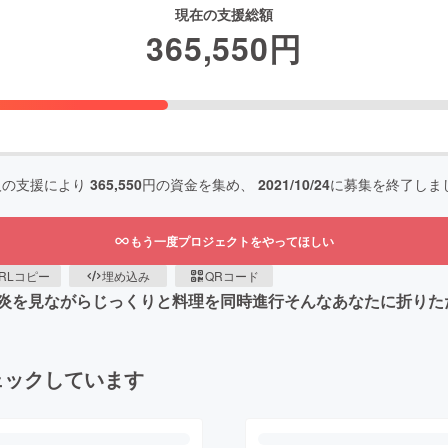
現在の支援総額
365,550
円
人の支援により
365,550
円の資金を集め、
2021/10/24
に募集を終了しま
もう一度プロジェクトをやってほしい
RLコピー
埋め込み
QRコード
炎を見ながらじっくりと料理を同時進行そんなあなたに折りた
ェックしています