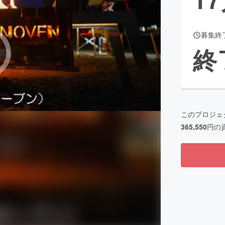
募集終
CAMPFIRE for Social Good
CAMPFIRE Creation
終
CAMPFIREふるさと納税
machi-ya
コミュニティ
このプロジェ
365,550
円の