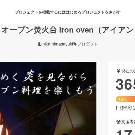
プロジェクトを掲載するには
はじめる
プロジェクトをさがす
オーブン焚火台 iron oven（アイア
mikamimasayuki
プロダクト
注目のリターン
注目の新着プロジェクト
募集終了が近いプロジェクト
も
現在の
音楽
舞台・パフォーマンス
36
ゲーム・サービス開発
フード・飲食店
45%
書籍・雑誌出版
アニメ・漫画
目標金額は8
支援者
チャレンジ
ビューティー・ヘルスケ
17