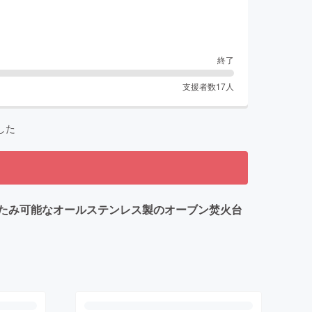
終了
支援者数
17
人
した
たみ可能なオールステンレス製のオーブン焚火台