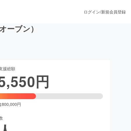
ログイン
/
新規会員登録
ンオーブン）
うすぐ公開されます
支援総額
プロダクト
5,550
円
ファッション
スポーツ
00,000円
数
ア
ソーシャルグッド
人