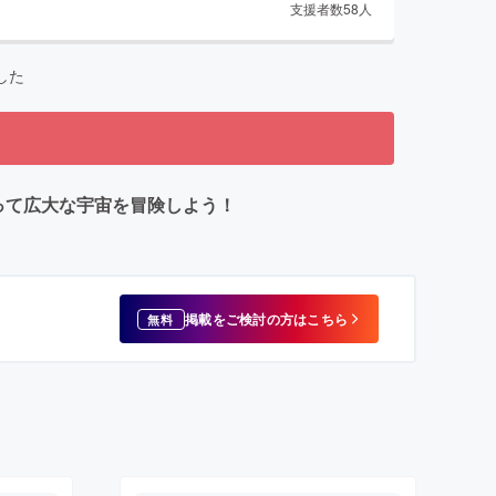
支援者数
58
人
した
となって広大な宇宙を冒険しよう！
掲載をご検討の方はこちら
無料