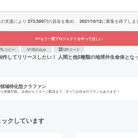
人の支援により
273,500
円の資金を集め、
2021/10/12
に募集を終了しま
もう一度プロジェクトをやってほしい
RLコピー
埋め込み
QRコード
ERSE" を制作してリリースしたい！ 人間と他5種類の地球外生命体
領域特化型クラファン
から実施可能。 企画からリターン配送まで、すべてお任せのプランもあります！
ェックしています