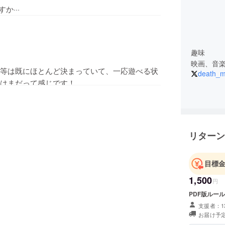
···
趣味
映画、音楽
等は既にほとんど決まっていて、一応遊べる状
death_m
はまだって感じです！
リターン
目標
1,500
円
PDF版ルー
支援者：1
お届け予定