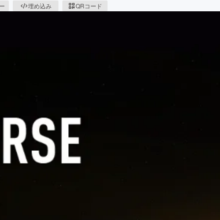
ピー
埋め込み
QRコード