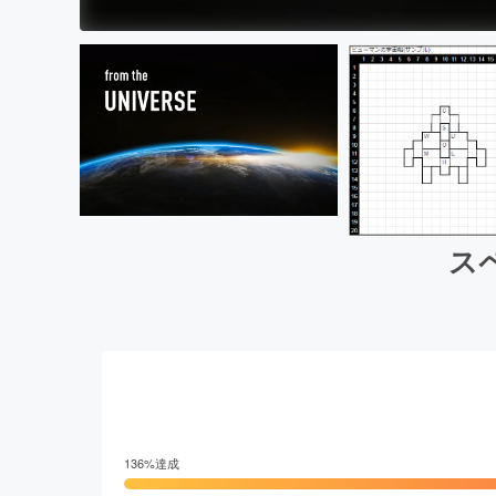
スペ
136
%達成