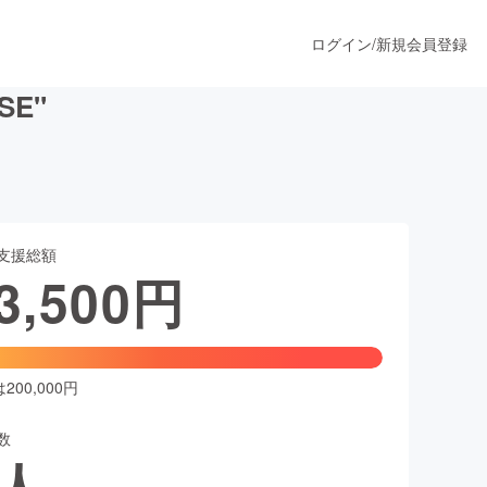
ログイン
/
新規会員登録
SE"
うすぐ公開されます
支援総額
プロダクト
3,500
円
ファッション
スポーツ
00,000円
数
ア
ソーシャルグッド
人