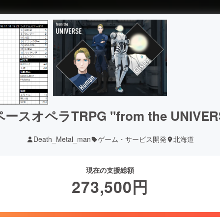
ースオペラTRPG "from the UNIVER
Death_Metal_man
ゲーム・サービス開発
北海道
現在の支援総額
273,500
円