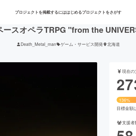
プロジェクトを掲載するには
はじめる
プロジェクトをさがす
ースオペラTRPG "from the UNIVER
Death_Metal_man
ゲーム・サービス開発
北海道
注目のリターン
注目の新着プロジェクト
募集終了が近いプロジェクト
も
現在の
音楽
舞台・パフォーマンス
27
ゲーム・サービス開発
フード・飲食店
136%
書籍・雑誌出版
アニメ・漫画
目標金額は2
支援者
チャレンジ
ビューティー・ヘルスケ
58