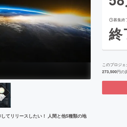
募集終
CAMPFIRE for Social Good
CAMPFIRE Creation
終
CAMPFIREふるさと納税
machi-ya
コミュニティ
このプロジェ
273,500
円の
" を制作してリリースしたい！ 人間と他5種類の地