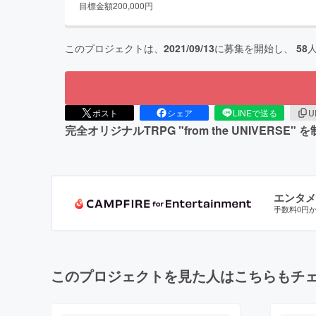
目標金額
200,000
円
このプロジェクトは、
2021/09/13
に募集を開始し、
58
ポスト
シェア
LINEで送る
U
完全オリジナルTRPG "from the UNIV
エンタメ
手数料0円
このプロジェクトを見た人はこちらもチ