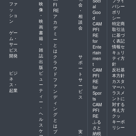
プライ
Soci
ファ
映
FI
会
バシー
al
ッ
像
RE
・
ポリ
Goo
ショ
・
ア
相
シー
d
ン
映
カ
談
特定商
CAM
画
デ
会
取引法
PFI
ゲー
書
ミ
に基づ
RE
ム・
籍
ー
く表記
for
サー
・
と
情報セ
Ente
ビス
雑
は
キュリ
rtain
開発
誌
ク
サ
ティ方
men
出
ラ
ポ
針
t
版
ウ
ー
反社基
CAM
ビジ
ビ
ド
ト
本方針
PFI
ネ
ュ
フ
サ
カスタ
RE
ス・
ー
ァ
ー
マーハ
for
起業
テ
ン
ビ
ラスメ
Spor
ィ
デ
ス
ントに
ts
ー
ィ
対する
CAM
・
ン
考え方
PFI
ヘ
グ
クッ
RE
ル
と
キーポ
ふる
ス
は
リシー
さと
ケ
プ
実
納税