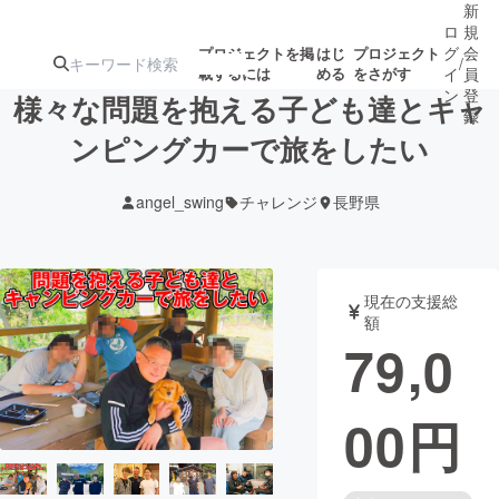
新
ロ
規
グ
会
プロジェクトを掲
はじ
プロジェクト
/
載するには
める
をさがす
イ
員
ン
登
様々な問題を抱える子ども達とキャ
録
ンピングカーで旅をしたい
人気のプロ
注目のリ
注目の新着プロ
募集終了が近いプ
もうすぐ公開
angel_swing
チャレンジ
長野県
ジェクト
ターン
ジェクト
ロジェクト
されます
アート・写真
音楽
現在の支援総
額
79,0
テクノロジー・ガジェット
ゲーム・サ
00
円
映像・映画
書籍・雑誌
ビジネス・起業
チャレンジ