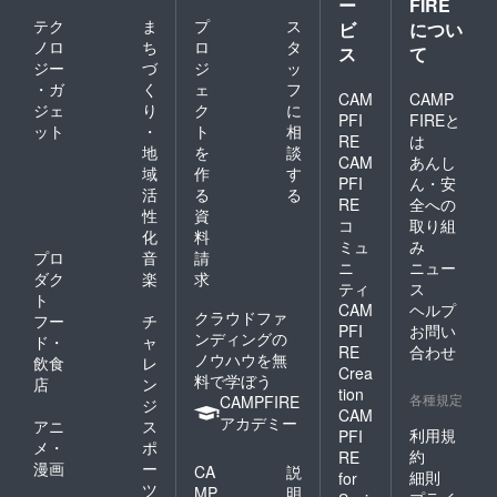
ー
FIRE
テク
ま
プ
ス
ビ
につい
ノロ
ち
ロ
タ
ス
て
ジー
づ
ジ
ッ
・ガ
く
ェ
フ
CAM
CAMP
ジェ
り
ク
に
PFI
FIREと
ット
・
ト
相
RE
は
地
を
談
CAM
あんし
域
作
す
PFI
ん・安
活
る
る
RE
全への
性
資
コ
取り組
化
料
ミュ
み
プロ
音
請
ニ
ニュー
ダク
楽
求
ティ
ス
ト
CAM
ヘルプ
クラウドファ
フー
チ
PFI
お問い
ンディングの
ド・
ャ
RE
合わせ
ノウハウを無
飲食
レ
Crea
料で学ぼう
店
ン
tion
各種規定
CAMPFIRE
ジ
CAM
アカデミー
アニ
ス
利用規
PFI
メ・
ポ
約
RE
漫画
ー
CA
説
細則
for
ツ
MP
明