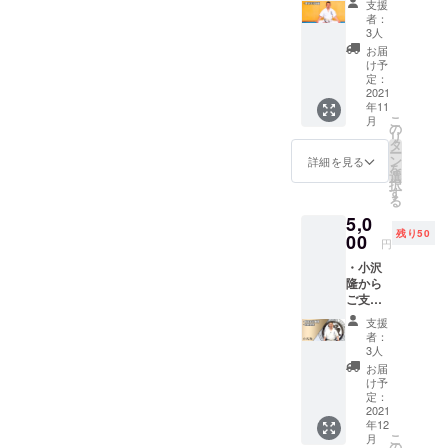
支援
方への
者：
お礼の
3人
動画
お届
URLを
け予
お送り
定：
いたし
2021
年11
ます。
こ
月
の
リ
タ
ー
ン
詳細を見る
を
選
択
す
る
5,0
残り50
00
円
・小沢
隆から
ご支援
頂いた
支援
方へお
者：
礼の動
3人
画URL
お届
をお送
け予
りいた
定：
しま
2021
年12
す。 ・
こ
月
また、
の