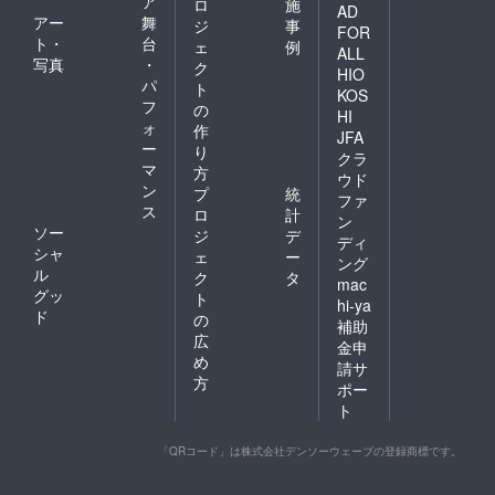
ア
ロ
施
AD
アー
舞
ジ
事
FOR
ト・
台
ェ
例
ALL
写真
・
ク
HIO
パ
ト
KOS
フ
の
HI
ォ
作
JFA
ー
り
クラ
マ
方
ウド
ン
プ
統
ファ
ス
ロ
計
ン
ソー
ジ
デ
ディ
シャ
ェ
ー
ング
ル
ク
タ
mac
グッ
ト
hi-ya
ド
の
補助
広
金申
め
請サ
方
ポー
ト
「QRコード」は株式会社デンソーウェーブの登録商標です。