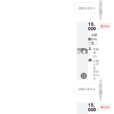
リ
小沢隆
タ
ー
の書籍
ン
詳細を見る
を
「実戦
選
択
と武道:
す
る
いつか
10,
やって
残り30
くる“い
000
円
ざとい
・小沢
う時”の
隆から
世界」
ご支援
をお届
頂いた
けいた
支援
方への
しま
者：
お礼動
す。
2人
画URL
お届
をお送
け予
りいた
定：
しま
2021
年12
す。 ・
こ
月
小沢隆
の
リ
の書籍
タ
ー
「実戦
ン
詳細を見る
を
と武道:
選
択
いつか
す
る
やって
15,
くる“い
残り20
ざとい
000
円
う時”の