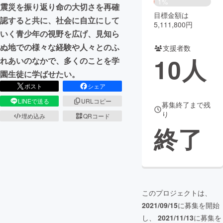
1%
震災を振り返り命の大切さを再確
目標金額は
まちづくり・地域活性化
認すると共に、社会に自立にして
5,111,800円
いく青少年の視野を広げ、見知ら
ぬ地での様々な経験や人々とのふ
支援者数
CAMPFIRE for Social Good
CAMPFIRE Creation
10
人
れあいのなかで、多くのことを学
CAMPFIREふるさと納税
machi-ya
コミュニティ
園生徒に学ばせたい。
ポスト
シェア
LINEで送る
URLコピー
募集終了まで残
り
埋め込み
QRコード
終了
このプロジェクトは、
2021/09/15
に募集を開始
し、
2021/11/13
に募集を