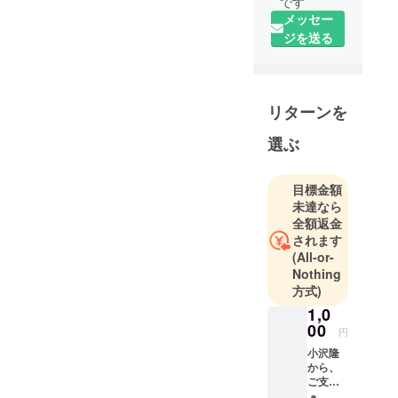
です
メッセー
ジを送る
リターンを
選ぶ
目標金額
未達なら
全額返金
されます
(All-or-
Nothing
方式)
1,0
00
円
小沢隆
から、
ご支援
頂いた