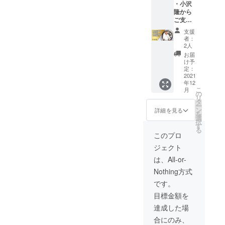
・小沢
世界」
隆から
をお届
ご支援
けしま
頂いた
す。 ・
支援
方への
また、
者：
お礼動
小沢隆
2人
画URL
直筆の
お届
をお送
お手紙
け予
りいた
を送付
定：
しま
2021
させて
年12
す。 ・
頂きま
こ
月
小沢隆
す。
の
リ
の書籍
タ
ー
「実戦
ン
詳細を見る
を
と武道:
選
択
いつか
す
る
やって
このプロ
くる“い
ジェクト
ざとい
う時”の
は、All-or-
世界」
Nothing方式
をお届
けしま
です。
す。 ・
目標金額を
小沢隆
直筆の
達成した場
お手紙
合にのみ、
を送付