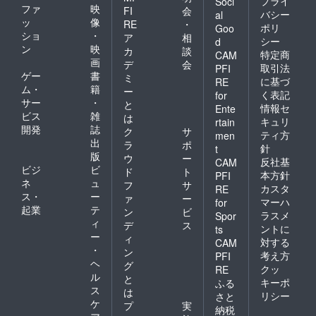
プライ
Soci
ファ
映
FI
会
バシー
al
ッ
像
RE
・
ポリ
Goo
ショ
・
ア
相
シー
d
ン
映
カ
談
特定商
CAM
画
デ
会
取引法
PFI
ゲー
書
ミ
に基づ
RE
ム・
籍
ー
く表記
for
サー
・
と
情報セ
Ente
ビス
雑
は
キュリ
rtain
開発
誌
ク
サ
ティ方
men
出
ラ
ポ
針
t
版
ウ
ー
反社基
CAM
ビジ
ビ
ド
ト
本方針
PFI
ネ
ュ
フ
サ
カスタ
RE
ス・
ー
ァ
ー
マーハ
for
起業
テ
ン
ビ
ラスメ
Spor
ィ
デ
ス
ントに
ts
ー
ィ
対する
CAM
・
ン
考え方
PFI
ヘ
グ
クッ
RE
ル
と
キーポ
ふる
ス
は
リシー
さと
ケ
プ
実
納税