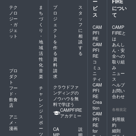
ー
FIRE
テク
ま
プ
ス
ビ
につい
ノロ
ち
ロ
タ
ス
て
ジー
づ
ジ
ッ
・ガ
く
ェ
フ
CAM
CAMP
ジェ
り
ク
に
PFI
FIREと
ット
・
ト
相
RE
は
地
を
談
CAM
あんし
域
作
す
PFI
ん・安
活
る
る
RE
全への
性
資
コ
取り組
化
料
ミュ
み
プロ
音
請
ニ
ニュー
ダク
楽
求
ティ
ス
ト
CAM
ヘルプ
クラウドファ
フー
チ
PFI
お問い
ンディングの
ド・
ャ
RE
合わせ
ノウハウを無
飲食
レ
Crea
料で学ぼう
店
ン
tion
各種規定
CAMPFIRE
ジ
CAM
アカデミー
アニ
ス
利用規
PFI
メ・
ポ
約
RE
漫画
ー
CA
説
細則
for
ツ
MP
明