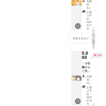
支援
方への
者：
お礼の
3人
動画
お届
URLを
け予
お送り
定：
いたし
2021
年11
ます。
こ
月
の
リ
タ
ー
ン
詳細を見る
を
選
択
す
る
5,0
残り50
00
円
・小沢
隆から
ご支援
頂いた
支援
方へお
者：
礼の動
3人
画URL
お届
をお送
け予
りいた
定：
しま
2021
年12
す。 ・
こ
月
また、
の