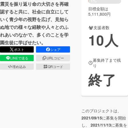
1%
震災を振り返り命の大切さを再確
目標金額は
まちづくり・地域活性化
認すると共に、社会に自立にして
5,111,800円
いく青少年の視野を広げ、見知ら
ぬ地での様々な経験や人々とのふ
支援者数
CAMPFIRE for Social Good
CAMPFIRE Creation
10
人
れあいのなかで、多くのことを学
CAMPFIREふるさと納税
machi-ya
コミュニティ
園生徒に学ばせたい。
ポスト
シェア
LINEで送る
URLコピー
募集終了まで残
り
埋め込み
QRコード
終了
このプロジェクトは、
2021/09/15
に募集を開始
し、
2021/11/13
に募集を