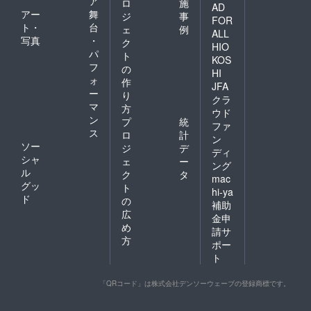
ア
ロ
施
AD
アー
舞
ジ
事
FOR
ト・
台
ェ
例
ALL
写真
・
ク
HIO
パ
ト
KOS
フ
の
HI
ォ
作
JFA
ー
り
クラ
マ
方
ウド
ン
プ
統
ファ
ス
ロ
計
ン
ソー
ジ
デ
ディ
シャ
ェ
ー
ング
ル
ク
タ
mac
グッ
ト
hi-ya
ド
の
補助
広
金申
め
請サ
方
ポー
ト
「QRコード」は株式会社デンソーウェーブの登録商標です。