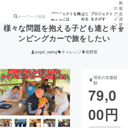
新
ロ
規
グ
会
プロジェクトを掲
はじ
プロジェクト
/
載するには
める
をさがす
イ
員
ン
登
様々な問題を抱える子ども達とキャ
録
ンピングカーで旅をしたい
人気のプロ
注目のリ
注目の新着プロ
募集終了が近いプ
もうすぐ公開
angel_swing
チャレンジ
長野県
ジェクト
ターン
ジェクト
ロジェクト
されます
アート・写真
音楽
現在の支援総
額
79,0
テクノロジー・ガジェット
ゲーム・サ
00
円
映像・映画
書籍・雑誌
ビジネス・起業
チャレンジ