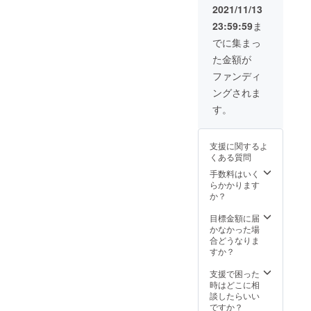
させて
2021/11/13
頂きま
23:59:59
ま
す。 ・
また、
でに集まっ
小沢隆
た金額が
がご支
援頂い
ファンディ
た方の
ングされま
ご相談
に乗り
す。
ます。
備考欄
にご相
支援に関するよ
談内容
くある質問
をお書
きくだ
手数料はいく
さい
らかかります
（メー
か？
ルにて
返信い
目標金額に届
たしま
かなかった場
す）
合どうなりま
すか？
支援で困った
時はどこに相
談したらいい
ですか？