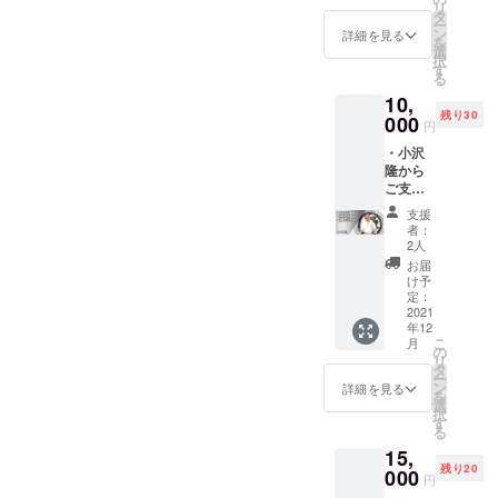
リ
小沢隆
タ
ー
の書籍
ン
詳細を見る
を
「実戦
選
択
と武道:
す
る
いつか
10,
やって
残り30
くる“い
000
円
ざとい
・小沢
う時”の
隆から
世界」
ご支援
をお届
頂いた
けいた
支援
方への
しま
者：
お礼動
す。
2人
画URL
お届
をお送
け予
りいた
定：
しま
2021
年12
す。 ・
こ
月
小沢隆
の
リ
の書籍
タ
ー
「実戦
ン
詳細を見る
を
と武道:
選
択
いつか
す
る
やって
15,
くる“い
残り20
ざとい
000
円
う時”の