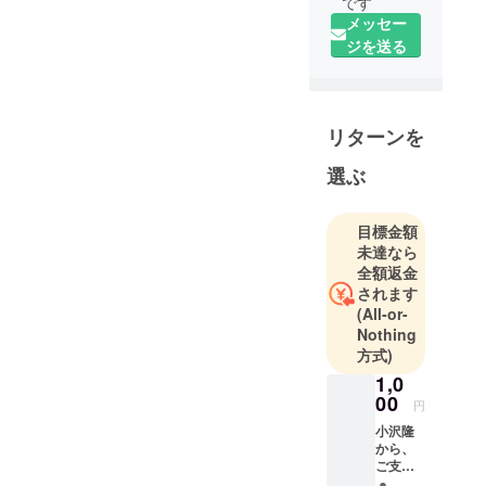
です
メッセー
ジを送る
リターンを
選ぶ
目標金額
未達なら
全額返金
されます
(All-or-
Nothing
方式)
1,0
00
円
小沢隆
から、
ご支援
頂いた