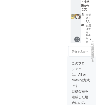
・小沢
世界」
隆から
をお届
ご支援
けしま
頂いた
す。 ・
支援
方への
また、
者：
お礼動
小沢隆
2人
画URL
直筆の
お届
をお送
お手紙
け予
りいた
を送付
定：
しま
2021
させて
年12
す。 ・
頂きま
こ
月
小沢隆
す。
の
リ
の書籍
タ
ー
「実戦
ン
詳細を見る
を
と武道:
選
択
いつか
す
る
やって
このプロ
くる“い
ジェクト
ざとい
う時”の
は、All-or-
世界」
Nothing方式
をお届
けしま
です。
す。 ・
目標金額を
小沢隆
直筆の
達成した場
お手紙
合にのみ、
を送付