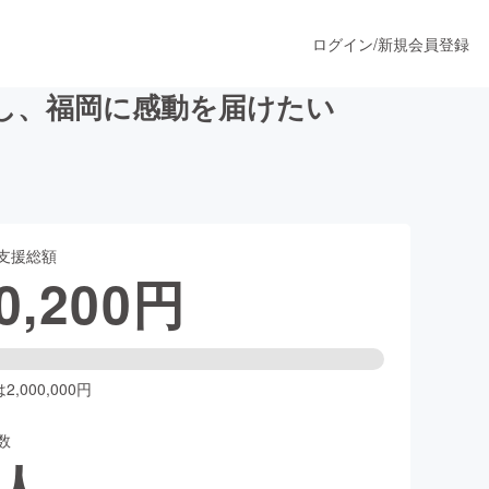
ログイン
/
新規会員登録
し、福岡に感動を届けたい
うすぐ公開されます
支援総額
プロダクト
0,200
円
ファッション
スポーツ
,000,000円
数
ア
ソーシャルグッド
人