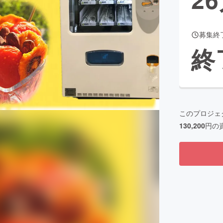
募集終
CAMPFIRE for Social Good
CAMPFIRE Creation
終
CAMPFIREふるさと納税
machi-ya
コミュニティ
このプロジェ
130,200
円の