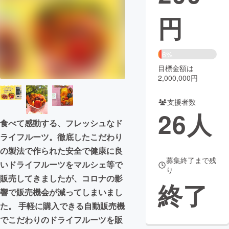
円
まちづくり・地域活性化
CAMPFIRE for Social Good
CAMPFIRE Creation
6%
CAMPFIREふるさと納税
machi-ya
コミュニティ
目標金額は
2,000,000円
支援者数
26
人
食べて感動する、フレッシュなド
ライフルーツ。徹底したこだわり
の製法で作られた安全で健康に良
募集終了まで残
いドライフルーツをマルシェ等で
り
販売してきましたが、コロナの影
終了
響で販売機会が減ってしまいまし
た。 手軽に購入できる自動販売機
でこだわりのドライフルーツを販