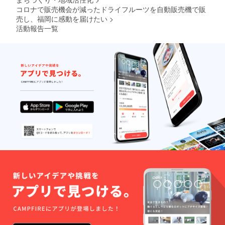
そのま
く場合
ンゴを
ススメ
コロナで販売機会が減ったドライフルーツを自動販売機で販
まオヤ
があり
含む）
です！
ツに、
売し、福岡に感動を届けたい
>
ます。
【デー
オーガ
小さく
ツグラ
活動報告一覧
ニック
カット
ノーラ
フルー
して
（プ
ツを手
ヨーグ
レーン
摘みで
ルトや
ナッ
収穫
シリア
ツ）】
し、 こ
ルと一
・オー
だわり
緒に、
ガニッ
の製法
ダイ
クオー
で乾燥
エット
ツ麦
させま
中、妊
（米国
した。
婦さ
産）／
食べた
ん、産
デーツ
ことの
後のマ
／デー
ない半
マさん
ツシ
生食
にもオ
ロップ
感！ 砂
ススメ
／米油
糖も漂
です。
／アー
白剤も
●原材
モンド
着色料
料 ＊
／くる
も不使
内容は
み／カ
用。 お
変わる
シュ
子さま
場合が
ナッツ
からご
ありま
／ピス
年配の
す。写
タチオ
方ま