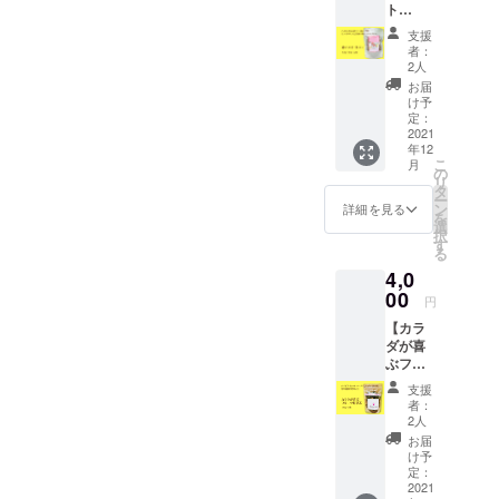
ております。あと少しで設
ト
シュド
メール
セスの良い場所で、皆さん
ティ
ライフ
にてお
支援
置場所についてのご報告が
２個 】
ルーツ
届けい
に足を運んでいただきやす
者：
送料・
の サン
たしま
2人
できると思いますのでどう
消費税
い場所に設置が決まりそう
プル
す。
お届
込み ハ
ぞ楽しみにしていてくださ
（60g）
け予
です。大変長くお待たせし
イビス
をお届
定：
いね。それでは、引き続き
カスや
2021
けいた
ております！もう少しで確
年12
ローズ
しま
応援よろしくお願いいたし
こ
月
ヒップ
す。 ・
の
定し、ご報告できると思い
リ
がたっ
お届け
タ
ます！
ー
ぷり
ますので、楽しみにしてい
予定12
ン
詳細を見る
を
入った
月下旬
選
択
てください。どうぞよろし
美容に
・賞味
す
る
嬉しい
期限：
くお願いいたします。
4,0
ハーブ
お届け
ティ ・
00
後、約
円
お届け
10ヶ月
【カラ
予定12
●セット
ダが喜
月下
内容 ・
ぶフ
旬、賞
感謝の
ルーツ
味期
お手紙
支援
野草茶
限：
・フ
者：
3袋セッ
2022年
レッ
2人
ト】送
6月 ●
シュド
お届
料・消
セット
ライフ
け予
費税込
内容 ・
定：
ルーツ
み ・12
2021
赤いス
のサン