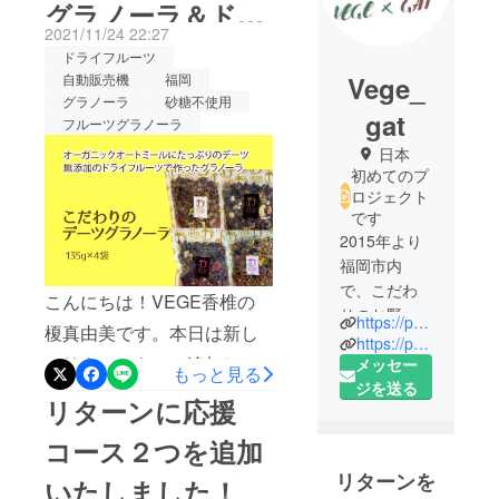
グラノーラ＆ドラ
2021/11/24 22:27
イフルーツ3ヵ月
ドライフルーツ
Vege_
自動販売機
福岡
コース】
グラノーラ
砂糖不使用
gat
フルーツグラノーラ
日本
初めてのプ
ロジェクト
です
2015年より
福岡市内
で、こだわ
こんにちは！VEGE香椎の
りのお野菜
https://peraichi.com/landing_pages/view/vegedry/
榎真由美です。本日は新し
や果物、感
https://peraichi.com/landing_pages/view/gat/
いリターンを２つ追加しま
動するフ
メッセー
もっと見る
レッシュド
ジを送る
した！そして、自動販売機
リターンに応援
ライフルー
の設置場所についても大詰
ツを販売し
コース２つを追加
めです！というご案内で
ているVEGE
リターンを
いたしました！
香椎と
す。追加リターンの1つ目