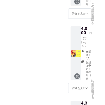
年12
月下
イート
プル
こ
月
旬〜順
ティ
の
（60g）
リ
次発
（４g ×
タ
■フ
ー
送
８包）×
ン
レッ
詳細を見る
を
賞味期
２個
選
シュド
択
限：約
・感謝
す
ライフ
る
１年間
のお手
ルー
4,0
●セット
紙 ■赤
ツ
内容 ・
00
いス
オーガ
円
カラダ
イート
ニック
【フ
が喜ぶ
ティ ル
フルー
レッ
フルー
ビー色
ツを手
シュド
ツ野草
でフ
摘みで
ライフ
茶 50g
ルー
収穫
支援
ルーツ
× ３袋
ティー
し、 こ
者：
の詰め
・感謝
な甘
8人
だわり
合わせ
のお手
酸っぱ
の製法
お届
300g 】
紙 ルイ
さが人
け予
で乾燥
送料・
ボス
定：
気の
させま
消費税
2021
ティー
ハーブ
した。
年12
込み ・
をベー
ティー
食べた
こ
月
お届け
スにザ
の
です。
ことの
リ
予定12
クロ
タ
ハイビ
ない半
ー
月下
シー
ン
スカス
詳細を見る
生食
を
旬 ・
ド、イ
選
とロー
感！ 砂
択
賞味期
チジ
す
ズヒッ
糖も漂
る
限：お
ク、キ
プの酸
白剤も
4,3
届け
ウイな
味に加
着色料