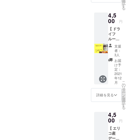
選
加えて
感！ 砂
ランス
しくお
択
旬、賞
道、沖
す
作った
糖も漂
良く豊
召し上
る
味期
縄、離
本物の
白剤も
富に含
がりい
4,5
限：約
島の方
チョコ
着色料
まれて
ただけ
１年 ●
00
への発
レート
も不使
円
いま
ます。
セット
送はギ
です。
用。 お
す。 毎
●原材
【 ドラ
内容 ・
フト
●原材
子さま
日の生
料
イフ
デーツ
ラッピ
料 良
からご
活習慣
アップ
ルーツ
シロッ
ング無
質なカ
年配の
にカラ
ル（ト
の窒素
プ
しとな
カオに
方ま
支援
ダが喜
ル
缶詰 】
1,000g
りま
デーツ
者：
で、幅
ぶフ
コ）、
送料・
ギフ
す。ご
3人
の上品
広い年
ルーツ
ハイビ
消費税
トラッ
了承く
な甘み
お届
代の方
野草茶
スカ
込み ・
ピング
ださ
け予
を加え
に喜ん
を飲ん
ス、
お届け
付き* ・
定：
い。 お
て作っ
で頂い
でみま
ローズ
予定12
2021
感謝の
砂糖を
た本物
ており
せん
ヒッ
年12
月下
お手紙 *
一切使
のチョ
ます。
か？ レ
こ
プ、 ス
月
旬、賞
北海
の
わない
コレー
そのま
ター
リ
テビ
味期
道、沖
タ
デーツ
ト。 4
まオヤ
パック
ー
ア、キ
限
縄、離
ン
チョコ
詳細を見る
種類(各
ツに、
にてお
を
ンモク
2026年
島の方
選
をデー
2個入)
小さく
届けし
択
セイ、
11月 ●
への発
す
ツにか
の味を
カット
ます。
る
ヒース
セット
送はギ
け、 ド
お楽し
して
レター
4,5
内容 ・
フト
ライフ
みくだ
ヨーグ
パック
ドライ
00
ラッピ
ルーツ
さい。
円
ルトや
にてお
フルー
ング無
やナッ
No.1：
シリア
届けい
【 エリ
ツの窒
しとな
ツを
カカオ
ルと一
たしま
コ産
素缶詰
りま
トッピ
75％超
緒に、
す。
デー
150g ×
す。ご
ング！