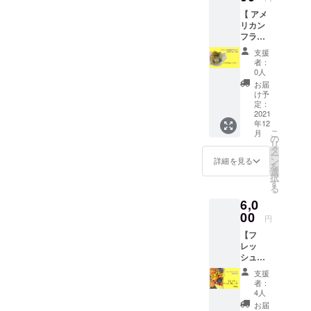
ゴール
・レ
ンカ
のデー
いな
ます。
ドキウ
【 アメ
ター
フェイ
ツ。 死
い、無
イ
リカン
パック
ンなの
海の
添加の
（ニュ
フラ
でお届
で安心
畔、エ
フレッ
ージー
ワー 】
けしま
です♪
リコの
シュド
支援
ランド
消費税
す ●
ドリッ
農場で
者：
ライフ
産） ・
込・送
セット
プコー
0人
丹精込
ルーツ
マン
料込
内容 ・
ヒーと
めて作
お届
は お子
ゴー
＊ 一部
デーツ
同じ要
け予
られ
さまか
（アフ
地域を
グラ
定：
領でお
た、気
らご年
リカ
除く 透
2021
ノーラ
飲みい
品あふ
配の方
年12
産） ・
き通っ
４種類
ただけ
れる、
まで、
こ
月
デーツ
た美し
セッ
の
ます。
芳醇な
幅広い
リ
（アメ
い花束
ト
タ
ジャッ
美味し
年代の
ー
リカ
は、プ
135g ×
ン
クと豆
詳細を見る
さの
方に喜
を
産
レゼン
4袋 ・
選
の木の
デーツ
んで頂
択
UAE
トとし
感謝の
す
モデル
です。
いてお
る
産 イ
ても人
お手紙
となっ
ひと口
りま
6,0
ラン
気で
■デーツ
たムク
食べた
す。 そ
産）
す。 ・
00
グラ
ナ豆に
ら、も
円
のまま
お届け
ノーラ
は様々
う虜！
オヤツ
【フ
予定12
オーガ
な栄養
忘れら
に、小
レッ
月下旬
ニック
素がバ
れな
さく
シュド
●セット
オート
ランス
い、美
カット
ライフ
内容 ・
ミール
よく含
味の極
支援
して
ルーツ
アメリ
に、
まれて
者：
みをぜ
ヨーグ
の詰め
カンフ
たっぷ
4人
いま
ひご賞
ルトや
合わせ
ラ
りの
す。 そ
お届
味くだ
シリア