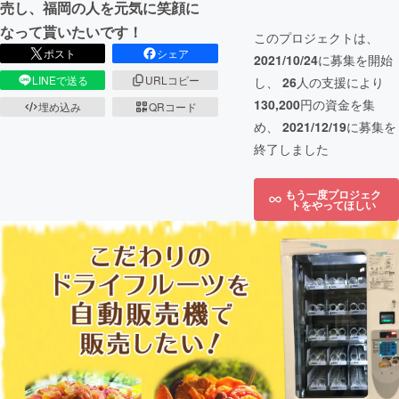
売し、福岡の人を元気に笑顔に
なって貰いたいです！
このプロジェクトは、
ポスト
シェア
2021/10/24
に募集を開始
LINEで送る
URLコピー
し、
26
人の支援により
130,200
円の資金を集
埋め込み
QRコード
め、
2021/12/19
に募集を
終了しました
もう一度プロジェク
トをやってほしい