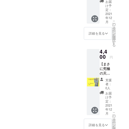
個入り
ング無
ネラ
お届
ます。
いちじ
個入
ギフ
しとな
け予
ル、フ
お友達
く 定形
り】税
トラッ
定：
りま
ラボノ
との集
外郵便
込・送
2021
ピング
す。ご
イド、
まり
にてお
年12
料込み
付き* ・
了承く
葉緑素
や、
届けい
こ
月
・お届
感謝の
の
ださ
などカ
ホッと
たしま
リ
け予定
お手紙 *
タ
い。 ■
ラダが
疲れを
す。
ー
12月下
北海
ン
フレッ
詳細を見る
喜ぶ栄
癒した
を
旬、賞
道、沖
選
シュド
養たっ
いひと
択
味期
縄、離
す
ライフ
ぷり！
とき
る
限：お
島の方
ルー
ノンカ
に、幸
4,4
届け
への発
ツ
フェイ
せな
後、冷
00
送はギ
オーガ
ンでお
円
ハーブ
蔵で約
フト
ニック
子様か
の時間
【まさ
30日
ラッピ
フルー
ら妊婦
をお楽
に究極
間 ●
ング無
ツを手
さん、
しみく
の天然
セット
しとな
摘みで
授乳中
ださ
甘味
内容 ・
りま
収穫
の方で
支援
い。
料！
チョコ
す。ご
し、 こ
者：
もお飲
ホット
デーツ
in デー
了承く
0人
だわり
み頂け
ハーブ
シロッ
ツ 10
ださ
の製法
お届
ます。
ティー
プ
個入り
い。 良
け予
で乾燥
また、
を冷や
1,000g
ギフ
定：
質なカ
させま
普段の
して、
】税
2021
トラッ
カオに
した。
生活で
アイス
年12
込・送
ピング
デーツ
食べた
不足し
ハーブ
こ
月
料込み
付き* ・
の
の上品
ことの
がちな
ティー
リ
・お届
感謝の
タ
な甘み
ない半
栄養素
として
ー
け予定
お手紙 *
ン
のみを
詳細を見る
生食
が、バ
も美味
を
12月下
北海