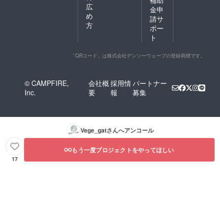
補助
む）
広
金申
め
請サ
方
ポー
ト
「QRコード」は株式会社デンソーウェーブの登録商標です。
© CAMPFIRE,
会社概
採用情
パートナー
Inc.
要
報
募集
Vege_gat
さんへアンコール
もう一度プロジェクトをやってほしい
17