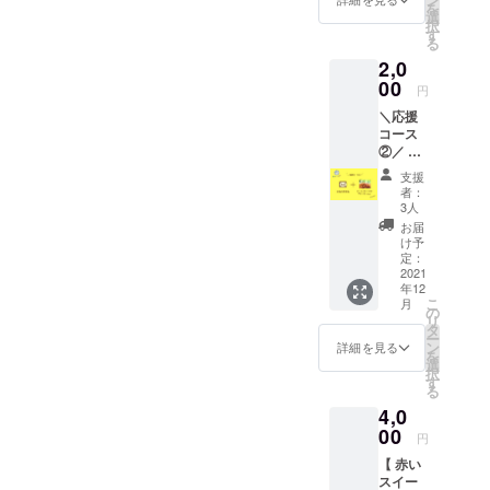
す！また、リターンなしの
を
にてお
選
セットで、3ヵ月連続でお届
択
届けい
す
応援コースも欲しいという
る
たしま
けするコースです。小袋の
2,0
す。 支
お声を頂き、応援コース２
ドライフルーツは、持ち歩
援のみ
00
円
つのリターンを追加いたし
のリ
きやすく、小腹がすいた時
＼応援
ターン
ました。お礼のメッセージ
コース
も欲し
にすぐに食べることができ
②／ 【
いとい
をメールでお送りする応援
お礼の
う有り
ますし、ちょっとした手土
支援
お手
難いお
コース①と、お礼のお手紙
者：
産にも喜ばれています。一
紙
声によ
3人
と、ドライフルーツのサン
＋ フ
り こち
お届
度にたくさんではなく、3ヵ
レッ
らのリ
け予
プルをお送りする応援コー
シュド
ターン
定：
月に分けて届くので継続し
ライフ
2021
を追加
ス②の２つです。早速ご支
年12
ルーツ
させて
てドライフルーツを摂り続
こ
月
のサン
いただ
援いただき、ありがとうご
の
リ
けることができます。これ
プル】
きまし
タ
ー
ざいます！このプロジェク
送料・
た。 ・
ン
詳細を見る
までになかった継続コー
を
消費税
お届け
選
トをお友達にシェア頂けま
択
込み 感
予定12
す
ス、ぜひご利用ください。
る
謝のお
月下旬
したら嬉しいです。自動販
4,0
手紙
●セット
そしていよいよ、自動販売
と、こ
00
内容 ・
売機の設置場所について
円
機の設置場所についてで
だわり
感謝の
【 赤い
は、現在、最終段階に入っ
のフ
メッ
す。福岡市内のとてもアク
スイー
レッ
セージ