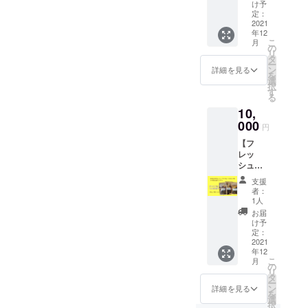
500g 】
ワー
デーツ&
け予
の中で
さい。
ルと一
送料・
１個 ・
定：
無添加
も元
緒に、
消費税
2021
感謝の
ドライ
気、活
ダイ
年12
込み ・
お手紙
フルー
力の源
エット
こ
月
お届け
アメリ
の
ツを入
とも言
中、妊
リ
予定12
カンフ
タ
れた身
われて
婦さ
ー
月下
ラワー
ン
体に優
詳細を見る
いる天
ん、産
を
旬 ・
を製作
選
しいグ
然成分
後のマ
択
賞味期
してい
す
ラノー
の〝L-
マさん
る
限：お
る
ラで
ドー
にもオ
10,
届け
「usagi
す。プ
パ〟を
ススメ
後、約
000
335」で
レーン
豊富に
円
です。
10ヶ月
す。 ワ
orチョ
含んで
●原材
【フ
●セット
イヤー
コ、
いるこ
料 ＊
レッ
内容 ・
で形作
ナッツ
とが近
内容は
シュド
フレッ
りをし
orドラ
年注目
変わる
ライフ
シュド
て、
イフ
されて
支援
場合が
ルーツ
ライフ
ディッ
ルーツ
者：
いま
ありま
100g ×
ルーツ
プ液で
1人
の組み
す。 ・
す。写
3袋を
詰め合
カラー
合わせ
お届
体質や
真はイ
3ヵ月間
わせ
リング
け予
の違う
体調に
メージ
お届け
500g
定：
してお
４種類
よって
です。
】送
2021
オリジ
りま
を、１
お体に
・ぶど
年12
料・消
ナルギ
す。 1
袋ずつ
合わな
こ
う 3種
月
費税込
フト
の
本1本心
のセッ
い場合
リ
類
み ・お
ボック
タ
を込め
トでお
は、ご
ー
（スリ
届け予
スでの
ン
て製作
詳細を見る
届けい
利用を
を
ランカ
定12月
ラッピ
選
させて
たしま
お止め
択
産） ・
下旬〜