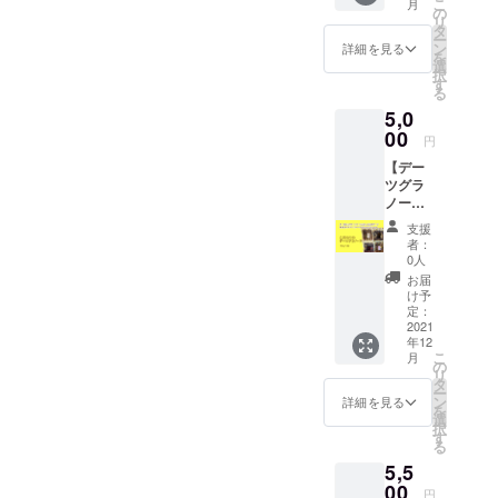
こ
ト／プ
月
限：お
トラッ
の
長期間
1.5g）
ゴー、
リ
ルーン
届け
ピング
タ
保ちま
たっぷ
いちじ
ー
（アメ
後、約
付き* ・
ン
す。 賞
詳細を見る
りで、
く、キ
を
リカ
７ヶ
感謝の
選
味期間
蔗糖0、
ウィ、
択
カル
月 ●
お手紙 *
す
が長い
甘味は
イチ
る
フォル
セット
北海
ので保
砂糖の
ゴ、カ
ニア
5,0
内容 ・
道、沖
存食に
1.25
シュー
産） ・
ムクナ
00
縄、離
も最適
倍、カ
円
ナッ
ぶどう
コー
島の方
です。
ロリー
ツ、ピ
／白い
【デー
ヒー
への発
ぶどう
控えめ
スタチ
ちじく
ツグラ
64g
送はギ
やデー
で安心
オ、く
（イラ
ノーラ
（8g×8
フト
ツやイ
してお
るみ、
ン産）
135g
パッ
ラッピ
チジク
使いい
支援
マカダ
・パイ
４種類
ク） ・
ング無
は、古
者：
ただけ
ミア
ナップ
セット
感謝の
しとな
0人
代より
ます。
ナッ
ル／バ
】送
お手紙
りま
保存食
お届
ＵＡＥ
ツ、
ナナ／
料・消
●原材
す。ご
け予
として
(アラブ
アーモ
ジャッ
費税込
料 ・
定：
了承く
大切に
首長国
ンド ※
クフ
み ・お
2021
ムクナ
ださ
されて
連邦)よ
トッピ
ルーツ
年12
届け予
豆（九
い。 ●
きまし
り、直
ングの
こ
月
（スリ
定12月
州産）
の
原材
た。 ぜ
接輸入
ナッツ
リ
ランカ
下
ムクナ
タ
料 ・
ひ常備
してお
＆フ
ー
産） ・
旬 ・
豆を焙
ン
エリコ
詳細を見る
食にも
りま
ルーツ
を
マヤカ
賞味期
煎し、
選
産デー
どう
す。
は予告
択
カオ
限：お
細かく
す
ツ パレ
ぞ！ 砂
なく変
る
（メキ
届け
粉砕し
スチナ
糖も保
更する
シコ
5,5
後、約
まし
より、
存料も
場合が
産） ・
6ヶ月
00
た。ノ
直輸入
使って
円
ござい