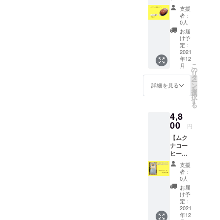
本格派
ダイ
ツ 10
３缶 ・
了承く
お砂糖
のビ
支援
エット
個入り
感謝の
ださ
を使っ
者：
ター
中、妊
】税
お手紙
い。 ●
0人
ていな
No.2：
婦さ
込・送
■フレッ
原材
いので
お届
カカオ
ん、産
料込み
シュド
料
け予
カロ
50％バ
後のマ
・お届
ライフ
定：
UAE(ア
リーも
ランス
マさん
け予定
2021
ルーツ
ラブ首
気にな
重視の
にもオ
年12
12月下
の窒素
長国連
らな
ビター
ススメ
こ
月
旬、 ・
缶詰
の
邦)産
い、体
スイー
です。
リ
賞味期
真空
タ
デーツ
に優し
ト
●原材
ー
限：お
パック
ン
まさに
詳細を見る
い嬉し
No.3：
料 ＊
を
届け後
のよう
選
究極の
いチョ
カカオ
内容は
択
90日。
に空気
す
天然甘
コで
40％感
変わる
る
直射日
を抜
味料！
す。 ●
動の絶
場合が
4,8
光・高
き、
お菓子
原材
品ミル
ありま
温多湿
00
チッ素
作り
料
円
クチョ
す。写
を避け
を充填
に、お
デー
コ
真はイ
【ムク
冷暗所
した缶
料理
ツ、カ
No.4：
メージ
ナコー
で保管
詰で
に、紅
カオマ
カカオ
です。
ヒー
して下
す。 酸
茶に、
ス、
30％誰
・桃／
8g × 8
さい。
化しな
何にで
デーツ
支援
にでも
ネクタ
パッ
●セット
いた
も使え
者：
シロッ
優しい
リン／
ク】 ・
内容 ・
め、ド
0人
ま
プ、カ
ミルク
黒いち
お届け
エリコ
ライフ
す！！
お届
カオバ
チョ
じく／
予定12
産デー
ルーツ
け予
ミネラ
ター
コ。
洋ナシ
月下
ツ 10
定：
の栄養
ル
バーベ
／アプ
旬、賞
2021
個入り
と美味
（100g
リー、
リコッ
年12
味期
ギフ
しさを
中
マン