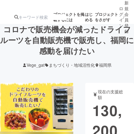
新
ロ
規
グ
会
プロジェクトを掲
はじ
プロジェクト
/
載するには
める
をさがす
イ
員
ン
登
コロナで販売機会が減ったドライフ
録
ルーツを自動販売機で販売し、福岡に
感動を届けたい
人気のプロ
注目のリ
注目の新着プロ
募集終了が近いプ
もうすぐ公開
ジェクト
ターン
ジェクト
ロジェクト
されます
Vege_gat
まちづくり・地域活性化
福岡県
アート・写真
音楽
現在の支援総
テクノロジー・ガジェット
ゲーム・サ
額
130,
映像・映画
書籍・雑誌
200
ビジネス・起業
チャレンジ