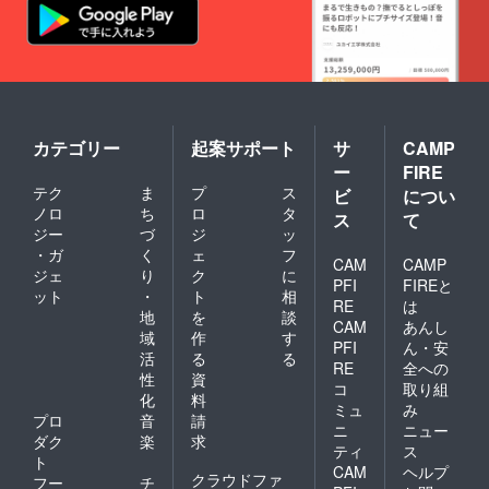
真はイ
（一部
で、幅
メージ
にアー
広い年
です。
モン
代の方
・桃／
ド・く
に喜ん
ネクタ
るみ・
で頂い
リン／
カシュ
ており
黒いち
ナッツ
ます。
じく／
を含
そのま
洋ナシ
カテゴリー
起案サポート
サ
CAMP
む）
まオヤ
／アプ
【デー
ー
FIRE
ツに、
リコッ
ツグラ
テク
ま
プ
ス
小さく
ビ
につい
ト／プ
ノーラ
カット
ルーン
ノロ
ち
ロ
タ
（チョ
ス
て
して
（アメ
ジー
づ
ジ
ッ
コフ
ヨーグ
リカ
ルー
・ガ
く
ェ
フ
ルトや
CAM
CAMP
カル
ツ）】
ジェ
り
ク
に
シリア
フォル
PFI
FIREと
・オー
ット
・
ト
相
ルと一
ニア
ガニッ
RE
は
緒に、
地
を
談
産） ・
クオー
CAM
あんし
ダイ
ぶどう
域
作
す
ツ麦
PFI
ん・安
エット
／白い
（米国
活
る
る
中、妊
RE
全への
ちじく
産）／
性
資
婦さ
（イラ
コ
取り組
デーツ
化
料
ん、産
ン産）
／デー
ミュ
み
後のマ
プロ
音
請
・パイ
ツシ
ニ
ニュー
マさん
ナップ
ダク
楽
求
ロップ
ティ
ス
にもオ
ル／バ
／米油
ト
CAM
ヘルプ
ススメ
ナナ／
／いち
クラウドファ
フー
チ
です。