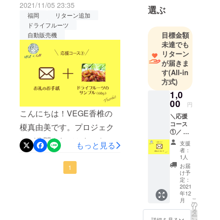
コロナ禍で
2021/11/05 23:35
選ぶ
は、こだわりのデーツグラ
企業同士の
福岡
リターン追加
ノーラ４袋セットです。
ドライフルーツ
繋がり、助
目標金額
自動販売機
オーガニックオートミール
け合いの必
未達でも
要性を実感
にたっぷりのデーツで甘み
リターン
し、オンラ
が届きま
をプラス。無添加ドライフ
インコミュ
す
(All-in
ルーツやナッツを加えたこ
ニティを立
方式)
だわりのグラノーラです。
ち上げた、
1,0
ビジネスコ
00
もちろんお砂糖不使用、小
円
こんにちは！VEGE香椎の
ミュニティ
＼応援
麦粉も不使用の無添加で
GATのコラ
コース
榎真由美です。プロジェク
①／ 【
す！プレーンタイプとチョ
ボ事業で
お礼の
トが公開されてから、たく
支援
もっと見る
す。
コレートタイプ、フルーツ
メッ
者：
さんの方にメッセージを頂
セー
1人
タイプとナッツタイプの４
ジ】 感
お届
き、とても嬉しいです。現
1
謝の気
け予
種類をセットにしてお届け
持ち込
定：
在、15名の方に80,600円の
めた
2021
いたします。２つ目のリ
年12
メッ
ご支援をいただいておりま
こ
月
ターンは、フレッシュドラ
セージ
の
リ
す。ありがとうございま
を、
タ
イフルーツの小袋を３袋
ー
メール
ン
詳細を見る