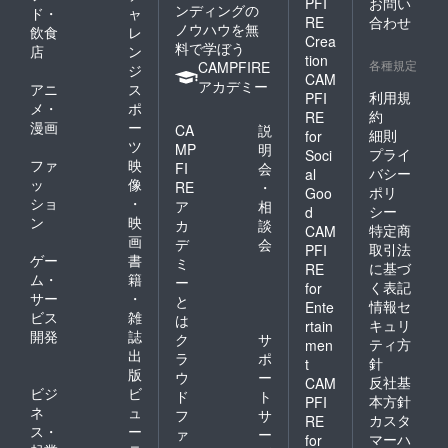
ジャッ
PFI
お問い
じく／
ンディングの
ド・
ャ
●原材
クフ
RE
合わせ
カカオ
ノウハウを無
飲食
レ
料 ＊
ルーツ
パウ
Crea
料で学ぼう
内容は
（スリ
店
ン
ダー／
tion
変わる
各種規定
ランカ
CAMPFIRE
ジ
パイ
CAM
場合が
産） ・
アカデミー
ン／
アニ
ス
ありま
利用規
PFI
マヤカ
バナナ
メ・
ポ
す。 ・
カオ
約
RE
／りん
漫画
ー
ぶどう
CA
説
（メキ
ご／
細則
for
３種類
ツ
シコ
MP
明
レーズ
プライ
Soci
／マン
産） ・
ファ
映
ン／グ
FI
会
バシー
al
ゴー／
ゴール
レープ
ッ
像
RE
・
ポリ
バナナ
Goo
ドキウ
フルー
ショ
・
ア
相
／アプ
イ
シー
d
ツ／キ
ン
映
リコッ
カ
談
（ニュ
特定商
ウイ
CAM
ト／
画
ージー
デ
会
（一部
取引法
PFI
デーツ
ランド
ゲー
書
にバナ
ミ
に基づ
RE
（イラ
産） ・
ナ・リ
ム・
籍
ー
く表記
for
ン・ス
マン
ンゴを
サー
・
と
リラン
情報セ
ゴー
Ente
含む）
ビス
雑
は
カ・ト
（アフ
キュリ
rtain
【デー
開発
誌
ルコ
リカ
ク
サ
ツグラ
ティ方
men
産） 無
産） ・
出
ラ
ポ
ノーラ
針
t
添加
デーツ
版
（チョ
ウ
ー
反社基
CAM
（アメ
コナッ
ビジ
ビ
ド
ト
本方針
PFI
リカ
ツ）】
ネ
ュ
フ
サ
産
カスタ
RE
・オー
ス・
ー
ァ
ー
UAE
ガニッ
マーハ
for