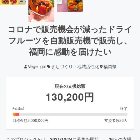
コロナで販売機会が減ったドライ
フルーツを自動販売機で販売し、
福岡に感動を届けたい
Vege_gat
まちづくり・地域活性化
福岡県
現在の支援総額
130,200
円
終了
6
%達成
目標金額
2,000,000
円
支援者数
26
人
このプロジェクトは、
2021/10/24
に募集を開始し、
26
人の支援