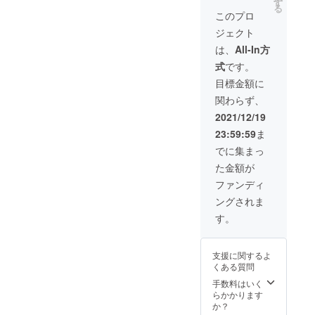
ング付*
す
いただ
す。 小
くださ
る
マン
月に１
・感謝
きまし
このプロ
麦粉、
い。 ・
ゴー
度３
のお手
た。 透
お砂糖
薬を服
（スリ
ジェクト
回 ・
紙 *北海
明感の
は使っ
用中の
ランカ
賞味期
道、沖
美しい
は、
All-In方
ていま
方、通
産） ・
限：お
縄、離
花束
せん。
院中の
デー
式
です。
届け
島の方
は、プ
そのま
方は、
ツ
後、約
への発
レゼン
目標金額に
ま食べ
お医者
（イラ
6ヶ月 ●
送はギ
トやイ
ても、
様とご
ン産）
関わらず、
セット
フト
ンテリ
ヨーグ
相談く
・イチ
内容 ・
ラッピ
アとし
2021/12/19
ルトや
ださ
ジク
フレッ
ング無
て最適
牛乳に
い。 レ
（イラ
23:59:59
ま
シュド
しとな
です！
入れて
ター
ン産）
ライフ
りま
＊下記
でに集まっ
も美味
パック
＊レ
ルーツ
す。ご
地域の
しく召
にてお
ター
た金額が
詰め合
了承く
方は、
し上
届けい
パック
わせ
ださ
別途送
ファンディ
がって
たしま
にてお
100g ×
い。 ■
料が必
いただ
す。
届けい
ングされま
3袋 × ３
フレッ
要とな
けま
たしま
回 ・感
シュド
りま
す。
す。 ●
す。
謝のお
ライフ
す。
原材
手紙 ・
ルー
上乗せ
料
レター
ツ
で支援
【デー
支援に関するよ
パック
オーガ
する形
ツグラ
くある質問
にてお
ニック
にて、
ノーラ
届けし
フルー
手数料はいく
追加送
（プ
ます ■
ツを手
らかかります
料のお
レーン
フレッ
摘みで
か？
支払い
フルー
シュド