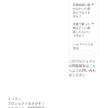
収穫
をお願
ツ）】
ライフ
し、 こ
目標金額に届
いいた
・オー
ルー
だわり
かなかった場
しま
ガニッ
ツ
の製法
合どうなりま
す。 ・
クオー
オーガ
で乾燥
すか？
北海
ツ麦
ニック
させま
道 ＋
（米国
フルー
した。
支援で困った
500円
産）／
ツを
食べた
時はどこに相
・離
デーツ
100g入
ことの
談したらいい
島
／デー
りの小
ない半
ですか？
＋500円
ツシ
袋にし
生食
・沖
ロップ
まし
感！ 砂
縄
／米油
ヘルプページを
た。 ３
糖も漂
＋300円
／いち
見る
袋が3ヵ
白剤も
対象の
じく／
月間届
着色料
方でこ
パイ
くの
も不使
ちらの
ン／
このプロジェクト
で、体
用。 お
「追加
バナナ
の問題報告は
こち
に優し
子さま
送料」
／りん
いおや
ら
よりお問い合わ
からご
をお支
ご／
つを摂
年配の
払いい
せください
レーズ
り続け
方ま
ただい
ン／グ
ること
で、幅
ていな
レープ
ができ
広い年
い場
フルー
ます。
代の方
合、
ツ／キ
また、
に喜ん
キャン
ウイ
ちょっ
で頂い
セルと
（一部
トップ
>
とした
ており
させて
にバナ
プロジェクトをさがす
>
手土産
ます。
いただ
ナ・リ
まちづくり・地域活性化
>
にもオ