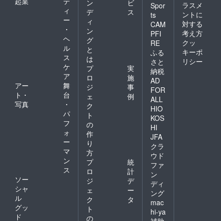
起業
テ
産 イ
ン
ビ
クオー
ラスメ
Spor
ラン
ィ
ツ麦
デ
ス
ントに
ts
産）
（米国
ー
ィ
対する
CAM
産）／
・
ン
考え方
PFI
デーツ
ヘ
グ
クッ
／デー
RE
ル
と
ツシ
キーポ
ふる
ス
ロップ
は
リシー
さと
／米油
ケ
プ
実
納税
／アー
ア
ロ
施
AD
モンド
アー
舞
ジ
事
FOR
／くる
ト・
台
ェ
例
み／カ
ALL
写真
・
ク
シュ
HIO
パ
ナッツ
ト
KOS
／カカ
フ
の
HI
オパウ
ォ
作
JFA
ダー／
ー
り
ピスタ
クラ
マ
方
チオ
ウド
ン
（一部
プ
統
ファ
にアー
ス
ロ
計
ン
モン
ソー
ジ
デ
ディ
ド・く
シャ
ェ
ー
るみ・
ング
ル
ク
タ
カシュ
mac
グッ
ナッツ
ト
hi-ya
を含
ド
の