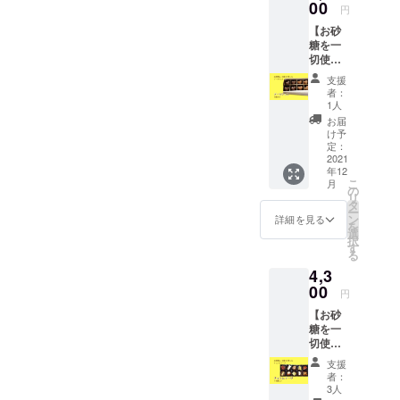
後、約
00
どの砂
え、
も不使
円
10ヶ月
糖を
アップ
用。 ま
【お砂
●セット
使って
ルのフ
ずは少
糖を一
内容 ・
いない
ルー
し試し
切使わ
フレッ
ドライ
ティー
てみた
ない
シュド
フルー
な味わ
い！と
支援
デーツ
ライフ
ツに、
いとス
者：
いう方
チョ
ルーツ
野草(桑
1人
テビア
へ少量
コ 8個
詰め合
の葉・
の甘さ
お届
のサン
入り】
わせ
スギ
け予
が心と
プルが
税込・
300g
定：
ナ・ド
体に元
できま
送料込
2021
オリジ
クダ
気や優
した。
年12
み ・お
ナルギ
ミ・柿
しさを
フレッ
こ
月
届け予
フト
の
の葉)を
与えて
シュド
リ
定12月
ボック
タ
組み合
くれま
ライフ
ー
下旬、
スでの
ン
わせた
詳細を見る
す。 砂
ルーツ
を
賞味期
ラッピ
選
自然の
糖は一
をぜひ
択
限：お
ング付*
す
甘みと
切使用
ご賞味
る
届け
・感謝
ローズ
してい
くださ
4,3
後、冷
のお手
の香り
ません
い。 ●
蔵で約
00
紙 *北海
が優雅
ので糖
円
原材
30日
道、沖
なとっ
質が気
料 ・
【お砂
間 ●
縄、離
ても美
になる
ぶど
糖を一
セット
島の方
味しい
方にも
う ・
切使わ
内容 ・
への発
お茶で
安心し
マン
ない
デーツ
送はギ
す。 ビ
てお楽
支援
ゴー
チョコ
チョ
フト
タミ
者：
しみい
・デー
in デー
コ ８
ラッピ
3人
ン、ミ
ただけ
ツ ・
ツ 10