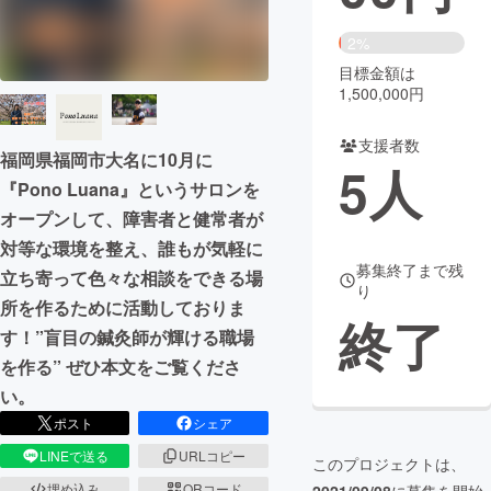
まちづくり・地域活性化
2%
目標金額は
1,500,000円
CAMPFIRE for Social Good
CAMPFIRE Creation
CAMPFIREふるさと納税
machi-ya
コミュニティ
支援者数
福岡県福岡市大名に10月に
5
人
『Pono Luana』というサロンを
オープンして、障害者と健常者が
対等な環境を整え、誰もが気軽に
募集終了まで残
立ち寄って色々な相談をできる場
り
所を作るために活動しておりま
終了
す！”盲目の鍼灸師が輝ける職場
を作る” ぜひ本文をご覧くださ
い。
ポスト
シェア
LINEで送る
URLコピー
このプロジェクトは、
埋め込み
QRコード