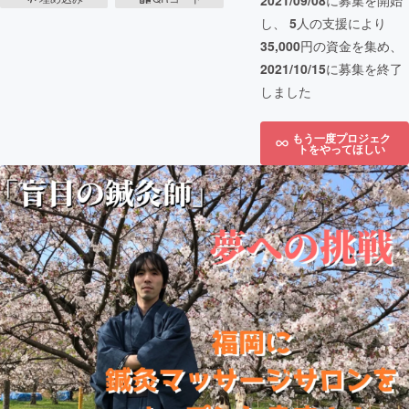
2021/09/08
に募集を開始
し、
5
人の支援により
35,000
円の資金を集め、
2021/10/15
に募集を終了
しました
もう一度プロジェク
トをやってほしい