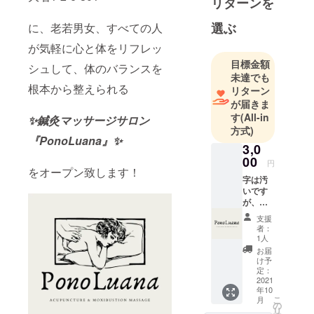
リターンを
選ぶ
に、老若男女、すべての人
が気軽に心と体をリフレッ
目標金額
シュして、体のバランスを
未達でも
根本から整えられる
リターン
が届きま
す
(All-in
✨鍼灸マッサージサロン
方式)
『PonoLuana』✨
3,0
00
円
をオープン致します！
字は汚
いです
が、心
を込め
支援
たお手
者：
紙をお
1人
届けい
お届
たしま
け予
す。
定：
2021
年10
こ
月
の
リ