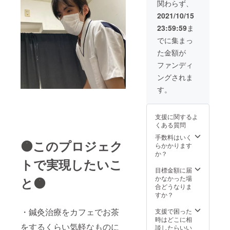
関わらず、
ざいま
せん。
2021/10/15
効果に
23:59:59
ま
は個人
差がご
でに集まっ
ざいま
た金額が
すこと
を予め
ファンディ
ご了承
ングされま
くださ
い。』
す。
支援に関するよ
くある質問
手数料はいく
🟠このプロジェク
らかかります
か？
トで実現したいこ
目標金額に届
かなかった場
と🟠
合どうなりま
すか？
・鍼灸治療をカフェでお茶
支援で困った
時はどこに相
をするくらい気軽なものに
談したらいい