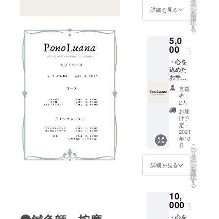
タ
ー
ン
詳細を見る
を
選
択
す
る
5,0
00
円
・心を
込めた
お手紙
・マッ
支援
サージ&
者：
鍼灸
2人
セット
お届
コース
け予
60分 2
定：
回分施
2021
年10
術無料
こ
月
券 （有
の
リ
効期
タ
ー
限：
ン
詳細を見る
を
2021年
選
択
10月〜
す
る
2023年
10,
9月）
※『法令
000
円
に基づ
・心を
く医