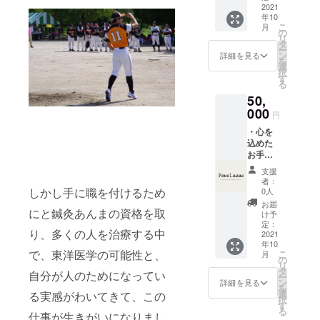
10回分
2021
ざいま
年10
施術無
すこと
こ
月
料券
を予め
の
リ
（有効
ご了承
タ
ー
期限：
くださ
ン
詳細を見る
を
2021年
い。』
選
択
10月〜
す
る
2023年
50,
9月）
※『法令
000
円
に基づ
・心を
く医
込めた
療、診
お手紙
療行為
・マッ
ではご
支援
サージ&
ざいま
者：
鍼灸
せん。
しかし手に職を付けるため
0人
セット
効果に
お届
にと鍼灸あんまの資格を取
コース
は個人
け予
60分
差がご
定：
り、多くの人を治療する中
15回分
2021
ざいま
年10
施術無
すこと
で、東洋医学の可能性と、
こ
月
料券
を予め
の
リ
（有効
ご了承
タ
自分が人のためになってい
ー
期限：
くださ
ン
詳細を見る
を
2021年
い。』
選
る実感がわいてきて、この
択
10月〜
す
る
2023年
仕事が生きがいになりまし