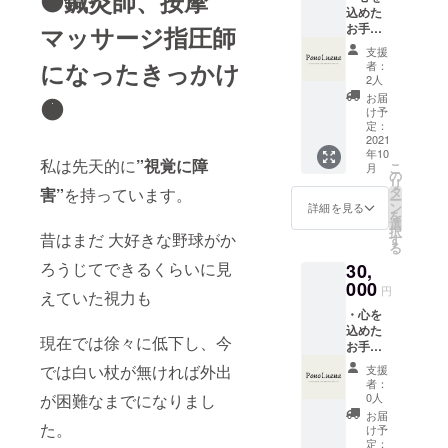
🟠鍼灸師、按摩
込めた
療、診
お手紙
マッサージ指圧師
療行為
・マッ
ではご
支援
サージ&
ざいま
になったきっかけ
者：
鍼灸
せん。
2人
セット
効果に
お届
🟠
コース
は個人
け予
60分 3
差がご
定：
回分施
2021
ざいま
年10
術無料
すこと
私は先天的に
”
視覚に障
こ
月
券 （有
を予め
の
リ
効期
ご了承
タ
害”
を持っています。
ー
限：
くださ
ン
詳細を見る
を
2021年
い。』
選
択
10月〜
昔はまだ 大好きな野球がか
す
る
2023年
ろうじてできるくらいに見
30,
9月）
※『法令
000
円
えていた視力も
に基づ
・心を
く医
込めた
療、診
現在では徐々に低下し、今
お手紙
療行為
・マッ
ではご
では白い杖が無ければ外出
支援
サージ&
ざいま
者：
鍼灸
せん。
0人
が困難なまでになりまし
セット
効果に
お届
コース
た。
は個人
け予
60分
差がご
定：