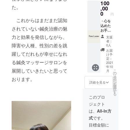
100
9月）
た。
※『法令
,00
に基づ
0
円
く医
これからはまだまだ認知
療、診
・心を
療行為
込めた
されていない鍼灸治療の魅
ではご
お手紙
ざいま
・マッ
力と効果を発信しながら、
支援
せん。
サージ&
者：
効果に
鍼灸
障害や人種、性別の差を跳
0人
は個人
セット
お届
躍してだれもが幸せになれ
差がご
コース
け予
ざいま
60分
定：
る鍼灸マッサージサロンを
すこと
30回分
2021
年10
を予め
施術無
展開していきたいと思って
こ
月
ご了承
料券
の
リ
くださ
（有効
タ
おります。
ー
い。』
期限：
ン
詳細を見る
を
2021年
選
択
10月〜
す
る
2023年
このプロ
9月）
ジェクト
※『法令
に基づ
は、
All-In方
く医
式
です。
療、診
療行為
目標金額に
ではご