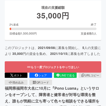
現在の支援総額
35,000
円
終了
2
%達成
目標金額
1,500,000
円
支援者数
5
人
このプロジェクトは、
2021/09/08
に募集を開始し、
5
人の支援に
より
35,000
円の資金を集め、
2021/10/15
に募集を終了しました
もう一度プロジェクトをやってほしい
ポスト
シェア
LINEで送る
URLコピー
埋め込み
QRコード
福岡県福岡市大名に10月に『Pono Luana』というサロ
ンをオープンして、障害者と健常者が対等な環境を整
え、誰もが気軽に立ち寄って色々な相談をできる場所を