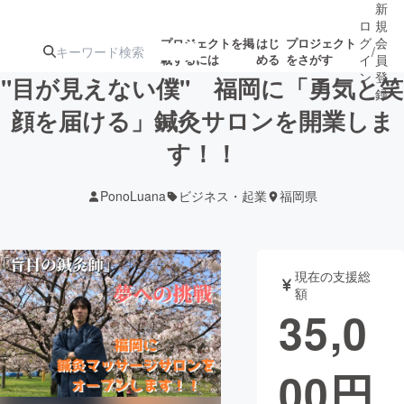
新
ロ
規
グ
会
プロジェクトを掲
はじ
プロジェクト
/
載するには
める
をさがす
イ
員
ン
登
"目が見えない僕" 福岡に「勇気と笑
録
顔を届ける」鍼灸サロンを開業しま
す！！
人気のプロ
注目のリ
注目の新着プロ
募集終了が近いプ
もうすぐ公開
ジェクト
ターン
ジェクト
ロジェクト
されます
PonoLuana
ビジネス・起業
福岡県
アート・写真
音楽
現在の支援総
テクノロジー・ガジェット
ゲーム・サ
額
35,0
映像・映画
書籍・雑誌
00
円
ビジネス・起業
チャレンジ